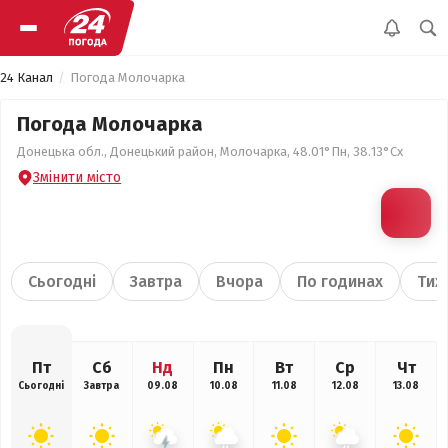
24 Канал
Погода Молочарка
Погода Молочарка
Донецька обл., Донецький район, Молочарка, 48.01°Пн, 38.13°Сх
Змінити місто
Сьогодні
Завтра
Вчора
По годинах
Тиж
Пт
Сб
Нд
Пн
Вт
Ср
Чт
Сьогодні
Завтра
09.08
10.08
11.08
12.08
13.08