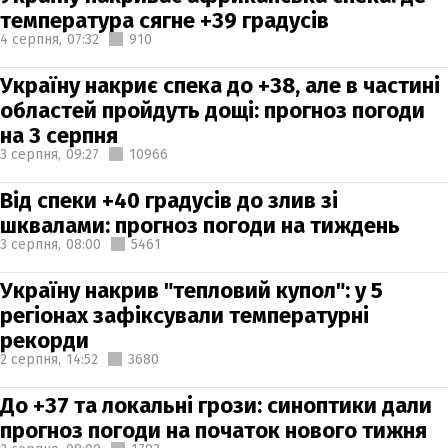
температура сягне +39 градусів
4 серпня,
07:32
910
Україну накриє спека до +38, але в частині
областей пройдуть дощі: прогноз погоди
на 3 серпня
3 серпня,
09:27
10966
Від спеки +40 градусів до злив зі
шквалами: прогноз погоди на тиждень
3 серпня,
08:00
5461
Україну накрив "тепловий купол": у 5
регіонах зафіксували температурні
рекорди
2 серпня,
14:52
3680
До +37 та локальні грози: синоптики дали
прогноз погоди на початок нового тижня