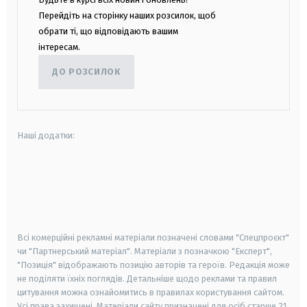
Перейдіть на сторінку наших розсилок, щоб
обрати ті, що відповідають вашим
інтересам.
ДО РОЗСИЛОК
Наші додатки:
android
apple
smart tv
samsung smart tv
Всі комерційні рекламні матеріали позначені словами "Спецпроєкт"
чи "Партнерський матеріал". Матеріали з позначкою "Експерт",
"Позиція" відображають позицію авторів та героїв. Редакція може
не поділяти їхніх поглядів. Детальніше щодо реклами та правил
цитування можна ознайомитись в правилах користування сайтом.
Усі права захищені.
Матеріали сайту призначені для осіб старше
21