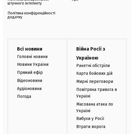
штучного інтелекту
Політика конфіденційності
додатку
Всі новини
Війна Росії з
Головні новини
Україною
Новини України
Ракетні обстріли
Прямий ефір
Карта бойових дій
Відеоновини
Мирні переговори
Аудіоновини
Повітряна тривога в
Україні
Погода
Масована атака по
Україні
Вибухи у Росії
Втрати ворога