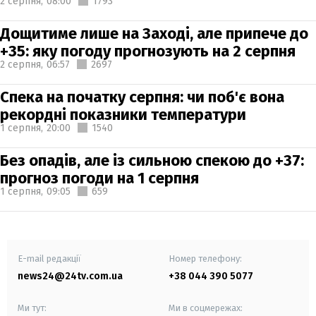
2 серпня,
08:00
1793
Дощитиме лише на Заході, але припече до
+35: яку погоду прогнозують на 2 серпня
2 серпня,
06:57
2697
Спека на початку серпня: чи поб'є вона
рекордні показники температури
1 серпня,
20:00
1540
Без опадів, але із сильною спекою до +37:
прогноз погоди на 1 серпня
1 серпня,
09:05
659
E-mail редакції
Номер телефону:
news24@24tv.com.ua
+38 044 390 5077
Ми тут:
Ми в соцмережах: