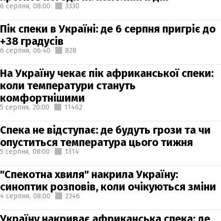
6 серпня,
08:00
3330
Пік спеки в Україні: де 6 серпня пригріє до
+38 градусів
6 серпня,
06:40
828
На Україну чекає пік африканської спеки:
коли температури стануть
комфортнішими
5 серпня,
20:00
11462
Спека не відступає: де будуть грози та чи
опуститься температура цього тижня
5 серпня,
08:00
1314
"Спекотна хвиля" накрила Україну:
синоптик розповів, коли очікуються зміни
4 серпня,
08:00
2346
Україну накриває африканська спека: де