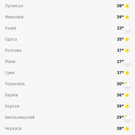
Луганськ
38°
Миколаїв
39°
Львів
23°
Одеса
35°
Полтава
37°
Рівне
27°
Суми
37°
Тернопіль
30°
Харків
36°
Херсон
39°
Хмельницький
29°
Черкаси
38°