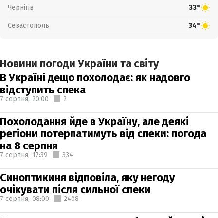
Чернігів
33°
Севастополь
34°
Новини погоди України та світу
В Україні дещо похолодає: як надовго
відступить спека
7 серпня,
20:00
2
Похолодання йде в Україну, але деякі
регіони потерпатимуть від спеки: погода
на 8 серпня
7 серпня,
17:39
334
Синоптикиня відповіла, яку негоду
очікувати після сильної спеки
7 серпня,
08:00
2408