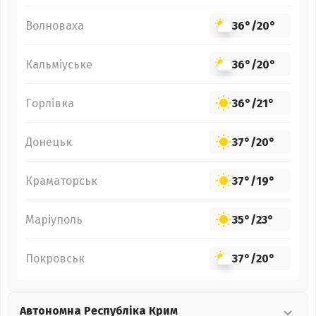
Волноваха
36°
/
20°
Кальміуське
36°
/
20°
Горлівка
36°
/
21°
Донецьк
37°
/
20°
Краматорськ
37°
/
19°
Маріуполь
35°
/
23°
Покровськ
37°
/
20°
Автономна Республіка Крим