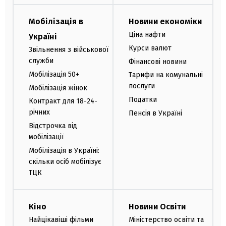
Мобілізація в
Новини економіки
Ціна нафти
Україні
Курси валют
Звільнення з військової
служби
Фінансові новини
Мобілізація 50+
Тарифи на комунальні
послуги
Мобілізація жінок
Податки
Контракт для 18-24-
річних
Пенсія в Україні
Відстрочка від
мобілізації
Мобілізація в Україні:
скільки осіб мобілізує
ТЦК
Кіно
Новини Освіти
Найцікавіші фільми
Міністерство освіти та