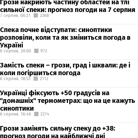
Грози накриють частину областей на тлі
сильної спеки: прогноз погоди на 7 серпня
7 серпня,
06:21
2368
Спека почне відступати: синоптики
розповіли, коли та як зміниться погода в
Україні
6 серпня,
20:00
972
Замість спеки – грози, град і шквали: де і
коли погіршиться погода
6 серпня,
18:53
2112
Українці фіксують +50 градусів на
"домашніх" термометрах: що на це кажуть
синоптики
6 серпня,
16:46
2274
Грози замінять сильну спеку до +38:
прогноз погоди на найближчі дні