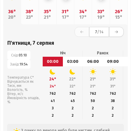
36°
38°
35°
31°
34°
33°
26°
20°
23°
21°
17°
17°
19°
15°
7
/14
П'ятниця, 7 серпня
Ніч
Ранок
Схід:
05:10
00:00
03:00
06:00
09:00
1
Захід:
19:54
Температура С°
24°
22°
21°
31°
Відчувається як
Тиск, мм
24°
22°
21°
31°
Вологість, %
762
762
762
762
Вітер, м/с
Ймовірність опадів,
41
45
50
38
%
3
2
2
2
2
2
2
2
З ранку до вечора небо буде чистим, слабкий