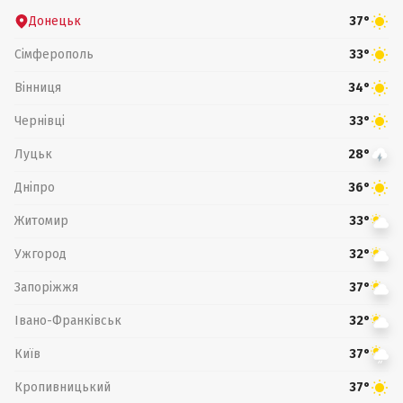
Донецьк
37°
Сімферополь
33°
Вінниця
34°
Чернівці
33°
Луцьк
28°
Дніпро
36°
Житомир
33°
Ужгород
32°
Запоріжжя
37°
Івано-Франківськ
32°
Київ
37°
Кропивницький
37°