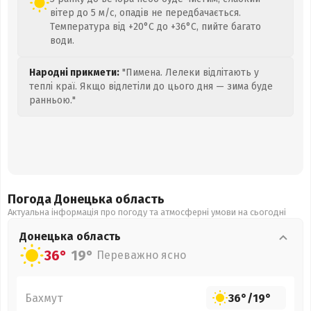
вітер до 5 м/с, опадів не передбачається.
Температура від +20°C до +36°C, пийте багато
води.
Народні прикмети:
"Пимена. Лелеки відлітають у
теплі краї. Якщо відлетіли до цього дня — зима буде
ранньою."
Погода Донецька
область
Актуальна інформація про погоду та атмосферні умови на сьогодні
Донецька
область
36°
19°
Переважно ясно
Бахмут
36°
/
19°