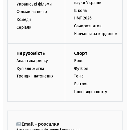
науки України
Українські фільми
Школа
Фільми на вечір
НМТ 2026
Комедії
Саморозвиток
Серіали
Навчання за кордоном
Нерухомість
Спорт
Аналітика ринку
Бокс
Купівля житла
Футбол
Тренди і натхнення
Теніс
Біатлон
Інші види спорту
Email - розсилка
Будьте в курсі всіх новин і оновлень!