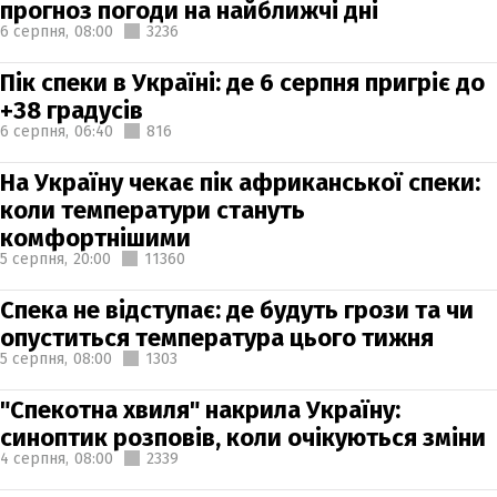
прогноз погоди на найближчі дні
6 серпня,
08:00
3236
Пік спеки в Україні: де 6 серпня пригріє до
+38 градусів
6 серпня,
06:40
816
На Україну чекає пік африканської спеки:
коли температури стануть
комфортнішими
5 серпня,
20:00
11360
Спека не відступає: де будуть грози та чи
опуститься температура цього тижня
5 серпня,
08:00
1303
"Спекотна хвиля" накрила Україну:
синоптик розповів, коли очікуються зміни
4 серпня,
08:00
2339