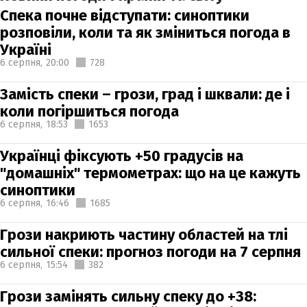
Спека почне відступати: синоптики
розповіли, коли та як зміниться погода в
Україні
6 серпня,
20:00
728
Замість спеки – грози, град і шквали: де і
коли погіршиться погода
6 серпня,
18:53
1653
Українці фіксують +50 градусів на
"домашніх" термометрах: що на це кажуть
синоптики
6 серпня,
16:46
1685
Грози накриють частину областей на тлі
сильної спеки: прогноз погоди на 7 серпня
6 серпня,
15:54
382
Грози замінять сильну спеку до +38: