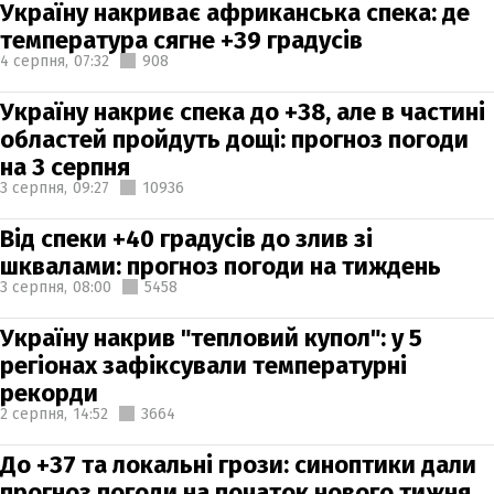
Україну накриває африканська спека: де
температура сягне +39 градусів
4 серпня,
07:32
908
Україну накриє спека до +38, але в частині
областей пройдуть дощі: прогноз погоди
на 3 серпня
3 серпня,
09:27
10936
Від спеки +40 градусів до злив зі
шквалами: прогноз погоди на тиждень
3 серпня,
08:00
5458
Україну накрив "тепловий купол": у 5
регіонах зафіксували температурні
рекорди
2 серпня,
14:52
3664
До +37 та локальні грози: синоптики дали
прогноз погоди на початок нового тижня