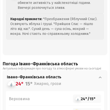
обмежте активність у найспекотніші години.
Ввечері розпочнуться зливи.
Народні прикмети:
"Преображення (Яблучний Спас).
Освячують яблука і груші. "Прийшов Спас — пішло
літо від нас". Сухий день — суха осінь, мокрий —
мокра. Ночі стають по-справжньому холодними."
Погода Івано-Франківська
область
Актуальна інформація про погоду та атмосферні умови на сьогодні
Івано-Франківська
область
24°
15°
Хмарно, грози
Верховина
24°
/
15°