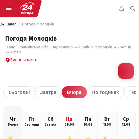
24 Канал
Погода Молодків
Погода Молодків
Івано-Франківська обл., Надвірнянський район, Молодків, 48.66°Пн,
24.49°Сх
Змінити місто
Сьогодні
Завтра
Вчора
По годинах
Тиж
Чт
Пт
Сб
Нд
Пн
Вт
Ср
Вчора
Сьогодні
Завтра
09.08
10.08
11.08
12.08