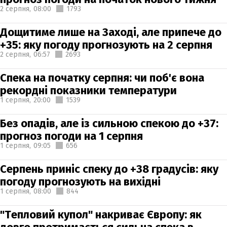
2 серпня,
08:00
1793
Дощитиме лише на Заході, але припече до
+35: яку погоду прогнозують на 2 серпня
2 серпня,
06:57
2693
Спека на початку серпня: чи поб'є вона
рекордні показники температури
1 серпня,
20:00
1539
Без опадів, але із сильною спекою до +37:
прогноз погоди на 1 серпня
1 серпня,
09:05
656
Серпень приніс спеку до +38 градусів: яку
погоду прогнозують на вихідні
1 серпня,
08:00
844
"Тепловий купол" накриває Європу: як