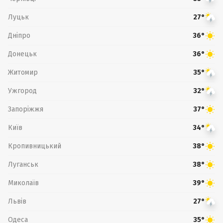
Луцьк
27°
Дніпро
36°
Донецьк
36°
Житомир
35°
Ужгород
32°
Запоріжжя
37°
Київ
34°
Кропивницький
38°
Луганськ
38°
Миколаїв
39°
Львів
27°
Одеса
35°