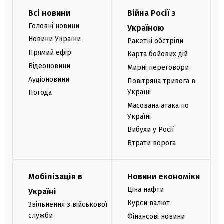
Всі новини
Війна Росії з
Головні новини
Україною
Новини України
Ракетні обстріли
Прямий ефір
Карта бойових дій
Відеоновини
Мирні переговори
Аудіоновини
Повітряна тривога в
Україні
Погода
Масована атака по
Україні
Вибухи у Росії
Втрати ворога
Мобілізація в
Новини економіки
Ціна нафти
Україні
Курси валют
Звільнення з військової
служби
Фінансові новини