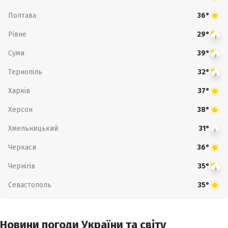
Полтава
36°
Рівне
29°
Суми
39°
Тернопіль
32°
Харків
37°
Херсон
38°
Хмельницький
31°
Черкаси
36°
Чернігів
35°
Севастополь
35°
Новини погоди України та світу