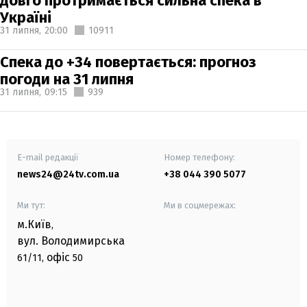
довго протримається сильна спека в
Україні
31 липня,
20:00
10911
Спека до +34 повертається: прогноз
погоди на 31 липня
31 липня,
09:15
939
E-mail редакції
Номер телефону:
news24@24tv.com.ua
+38 044 390 5077
Ми тут:
Ми в соцмережах:
м.Київ
,
вул. Володимирська
офіс
61/11,
50