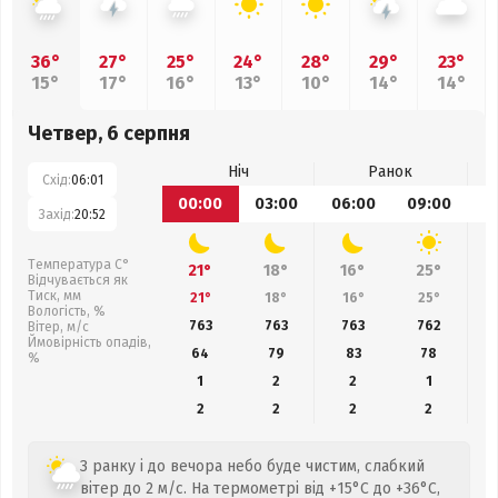
36°
27°
25°
24°
28°
29°
23°
15°
17°
16°
13°
10°
14°
14°
Четвер, 6 серпня
Ніч
Ранок
Схід:
06:01
00:00
03:00
06:00
09:00
1
Захід:
20:52
Температура С°
21°
18°
16°
25°
Відчувається як
Тиск, мм
21°
18°
16°
25°
Вологість, %
763
763
763
762
Вітер, м/с
Ймовірність опадів,
64
79
83
78
%
1
2
2
1
2
2
2
2
З ранку і до вечора небо буде чистим, слабкий
вітер до 2 м/с. На термометрі від +15°C до +36°C,