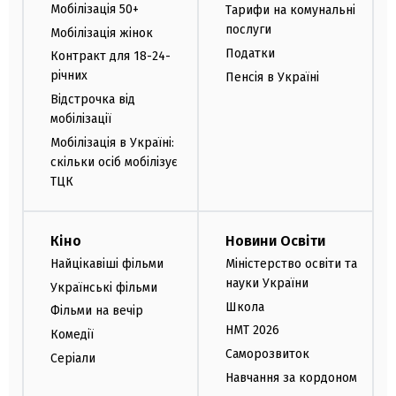
Мобілізація 50+
Тарифи на комунальні
послуги
Мобілізація жінок
Податки
Контракт для 18-24-
річних
Пенсія в Україні
Відстрочка від
мобілізації
Мобілізація в Україні:
скільки осіб мобілізує
ТЦК
Кіно
Новини Освіти
Найцікавіші фільми
Міністерство освіти та
науки України
Українські фільми
Школа
Фільми на вечір
НМТ 2026
Комедії
Саморозвиток
Серіали
Навчання за кордоном