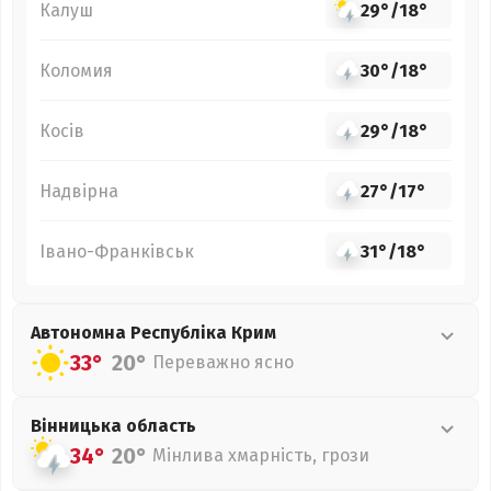
Калуш
29°
/
18°
Коломия
30°
/
18°
Косів
29°
/
18°
Надвірна
27°
/
17°
Івано-Франківськ
31°
/
18°
Автономна Республіка Крим
33°
20°
Переважно ясно
Вінницька
область
34°
20°
Мінлива хмарність, грози