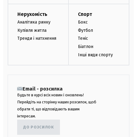
Нерухомість
Спорт
Аналітика ринку
Бокс
Купівля житла
Футбол
Тренди і натхнення
Теніс
Біатлон
Інші види спорту
Email - розсилка
Будьте в курсі всіх новин і оновлень!
Перейдіть на сторінку наших розсилок, щоб
обрати ті, що відповідають вашим
інтересам.
ДО РОЗСИЛОК