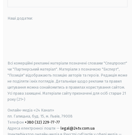
Наші додатки:
android
apple
smart tv
samsung smart tv
Всі комерційні рекламні матеріали позначені словами "Спецпроєкт"
чи "Партнерський матеріал". Матеріали з позначкою "Експерт",
"Позиція" відображають позицію авторів та героїв. Редакція може
не поділяти їхніх поглядів. Детальніше щодо реклами та правил
цитування можна ознайомитись в правилах користування сайтом.
Усі права захищені.
Матеріали сайту призначені для осіб старше
21
року (21+)
Онлайн-медіа «24 Канал»
пл. Галицька, буд. 15, м. Львів, 79008
Телефон
+380 (32) 229-77-77
Адреса електронної пошти —
legal@24tv.com.ua
Ідентифікатор онлайн-медіа в Реєстрі суб'єктів у сфері медіа —