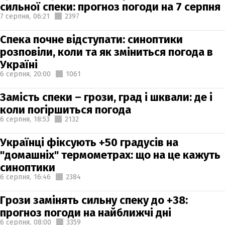
сильної спеки: прогноз погоди на 7 серпня
7 серпня,
06:21
2397
Спека почне відступати: синоптики
розповіли, коли та як зміниться погода в
Україні
6 серпня,
20:00
1061
Замість спеки – грози, град і шквали: де і
коли погіршиться погода
6 серпня,
18:53
2132
Українці фіксують +50 градусів на
"домашніх" термометрах: що на це кажуть
синоптики
6 серпня,
16:46
2384
Грози замінять сильну спеку до +38:
прогноз погоди на найближчі дні
6 серпня,
08:00
3359