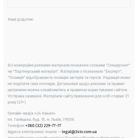
Наші додатки:
android
apple
smart tv
samsung smart tv
Всі комерційні рекламні матеріали позначені словами "Спецпроєкт"
чи "Партнерський матеріал". Матеріали з позначкою "Експерт",
"Позиція" відображають позицію авторів та героїв. Редакція може
не поділяти їхніх поглядів. Детальніше щодо реклами та правил
цитування можна ознайомитись в правилах користування сайтом.
Усі права захищені.
Матеріали сайту призначені для осіб старше
21
року (21+)
Онлайн-медіа «24 Канал»
пл. Галицька, буд. 15, м. Львів, 79008
Телефон
+380 (32) 229-77-77
Адреса електронної пошти —
legal@24tv.com.ua
Ідентифікатор онлайн-медіа в Реєстрі суб'єктів у сфері медіа —