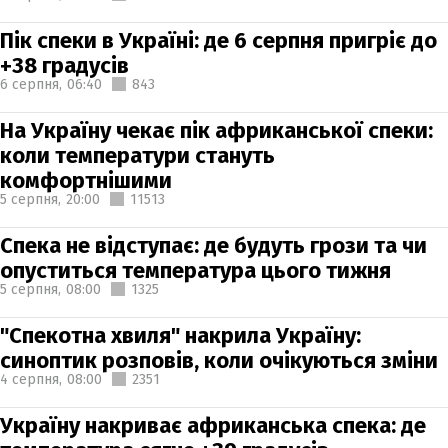
Пік спеки в Україні: де 6 серпня пригріє до
+38 градусів
6 серпня,
06:40
843
На Україну чекає пік африканської спеки:
коли температури стануть
комфортнішими
5 серпня,
20:00
11513
Спека не відступає: де будуть грози та чи
опуститься температура цього тижня
5 серпня,
08:00
1325
"Спекотна хвиля" накрила Україну:
синоптик розповів, коли очікуються зміни
4 серпня,
08:00
2351
Україну накриває африканська спека: де