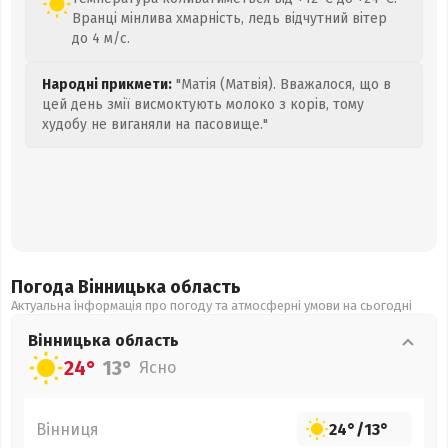
Вранці мінлива хмарність, ледь відчутний вітер
до 4 м/с.
Народні прикмети:
"Матія (Матвія). Вважалося, що в
цей день змії висмоктують молоко з корів, тому
худобу не виганяли на пасовище."
Погода Вінницька
область
Актуальна інформація про погоду та атмосферні умови на сьогодні
Вінницька
область
24°
13°
Ясно
Вінниця
24°
/
13°