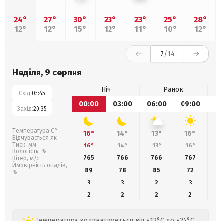
24°
27°
30°
23°
23°
25°
28°
12°
12°
15°
12°
11°
10°
12°
7
/14
Неділя, 9 серпня
Ніч
Ранок
Схід:
05:45
00:00
03:00
06:00
09:00
1
Захід:
20:35
Температура С°
16°
14°
13°
16°
Відчувається як
Тиск, мм
16°
14°
13°
16°
Вологість, %
765
766
766
767
Вітер, м/с
Ймовірність опадів,
89
78
85
72
%
3
3
2
3
2
2
2
2
Температура коливатиметься від +12°C до +24°C.