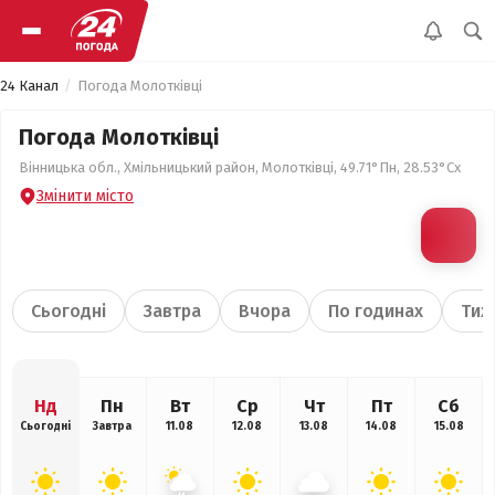
24 Канал
Погода Молотківці
Погода Молотківці
Вінницька обл., Хмільницький район, Молотківці, 49.71°Пн, 28.53°Сх
Змінити місто
Сьогодні
Завтра
Вчора
По годинах
Тиж
Нд
Пн
Вт
Ср
Чт
Пт
Сб
Сьогодні
Завтра
11.08
12.08
13.08
14.08
15.08