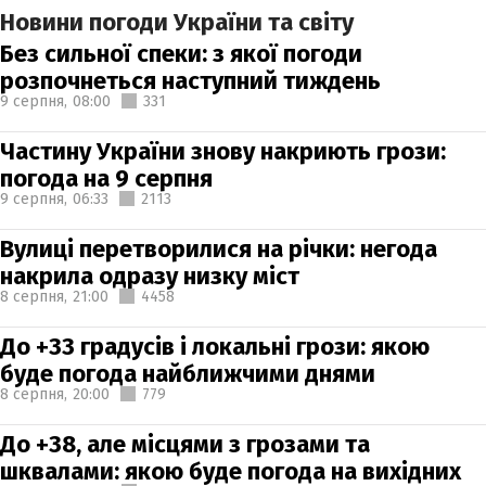
Новини погоди України та світу
Без сильної спеки: з якої погоди
розпочнеться наступний тиждень
9 серпня,
08:00
331
Частину України знову накриють грози:
погода на 9 серпня
9 серпня,
06:33
2113
Вулиці перетворилися на річки: негода
накрила одразу низку міст
8 серпня,
21:00
4458
До +33 градусів і локальні грози: якою
буде погода найближчими днями
8 серпня,
20:00
779
До +38, але місцями з грозами та
шквалами: якою буде погода на вихідних