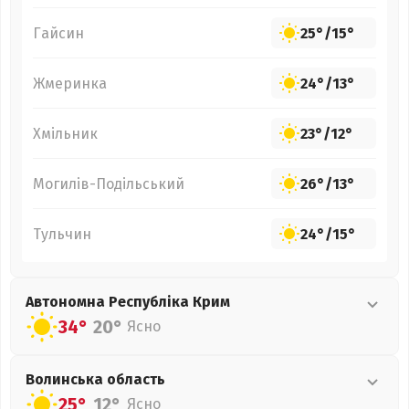
Гайсин
25°
/
15°
Жмеринка
24°
/
13°
Хмільник
23°
/
12°
Могилів-Подільський
26°
/
13°
Тульчин
24°
/
15°
Автономна Республіка Крим
34°
20°
Ясно
Волинська
область
25°
12°
Ясно