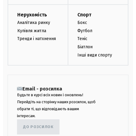
Нерухомість
Спорт
Аналітика ринку
Бокс
Купівля житла
Футбол
Тренди і натхнення
Теніс
Біатлон
Інші види спорту
Email - розсилка
Будьте в курсі всіх новин і оновлень!
Перейдіть на сторінку наших розсилок, щоб
обрати ті, що відповідають вашим
інтересам.
ДО РОЗСИЛОК