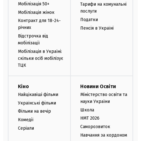
Мобілізація 50+
Тарифи на комунальні
послуги
Мобілізація жінок
Податки
Контракт для 18-24-
річних
Пенсія в Україні
Відстрочка від
мобілізації
Мобілізація в Україні:
скільки осіб мобілізує
ТЦК
Кіно
Новини Освіти
Найцікавіші фільми
Міністерство освіти та
науки України
Українські фільми
Школа
Фільми на вечір
НМТ 2026
Комедії
Саморозвиток
Серіали
Навчання за кордоном