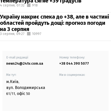
температура сягне +39 градусів
4 серпня,
07:32
918
Україну накриє спека до +38, але в частині
областей пройдуть дощі: прогноз погоди
на 3 серпня
3 серпня,
09:27
10997
E-mail редакції
Номер телефону:
news24@24tv.com.ua
+38 044 390 5077
Ми тут:
Ми в соцмережах:
м.Київ
,
вул. Володимирська
офіс
61/11,
50