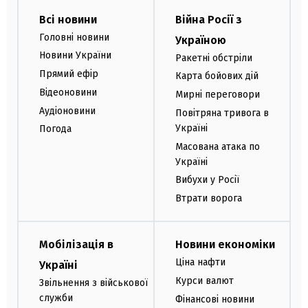
Всі новини
Війна Росії з
Головні новини
Україною
Новини України
Ракетні обстріли
Прямий ефір
Карта бойових дій
Відеоновини
Мирні переговори
Аудіоновини
Повітряна тривога в
Україні
Погода
Масована атака по
Україні
Вибухи у Росії
Втрати ворога
Мобілізація в
Новини економіки
Ціна нафти
Україні
Курси валют
Звільнення з військової
служби
Фінансові новини