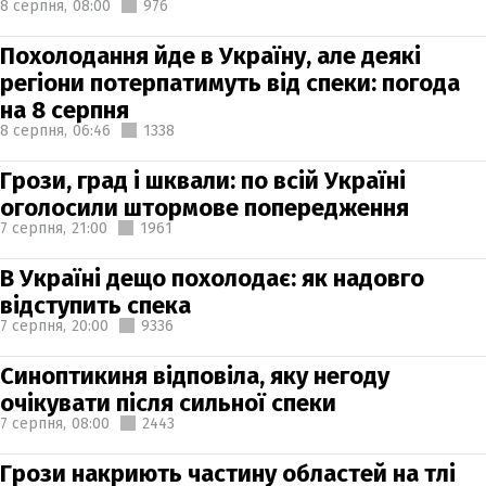
8 серпня,
08:00
976
Похолодання йде в Україну, але деякі
регіони потерпатимуть від спеки: погода
на 8 серпня
8 серпня,
06:46
1338
Грози, град і шквали: по всій Україні
оголосили штормове попередження
7 серпня,
21:00
1961
В Україні дещо похолодає: як надовго
відступить спека
7 серпня,
20:00
9336
Синоптикиня відповіла, яку негоду
очікувати після сильної спеки
7 серпня,
08:00
2443
Грози накриють частину областей на тлі