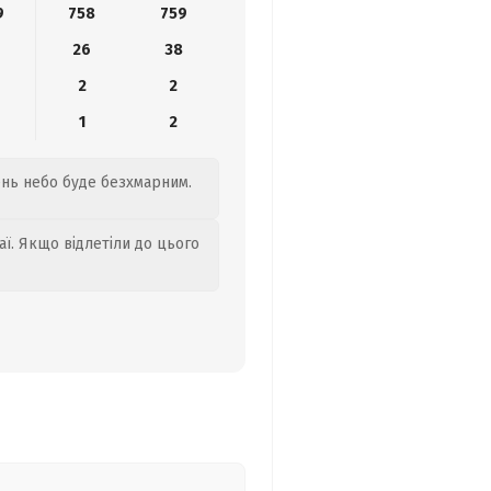
9
758
759
26
38
2
2
1
2
день небо буде безхмарним.
аї. Якщо відлетіли до цього