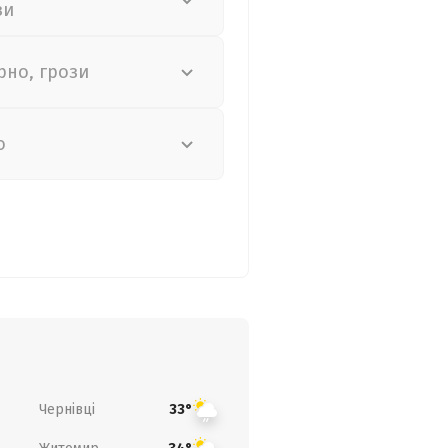
зи
рно, грози
о
Чернівці
33°