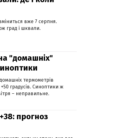
 зміниться вже 7 серпня.
ж град і шквали.
 на "домашніх"
синоптики
 домашніх термометрів
 +50 градусів. Синоптики ж
ітря – неправильне.
+38: прогноз