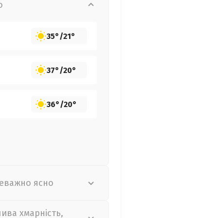
о
35°
/
21°
37°
/
20°
36°
/
20°
еважно ясно
лива хмарність,