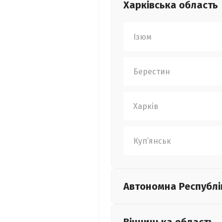
Харківська
область
Ізюм
Берестин
Харків
Куп’янськ
Автономна Республі