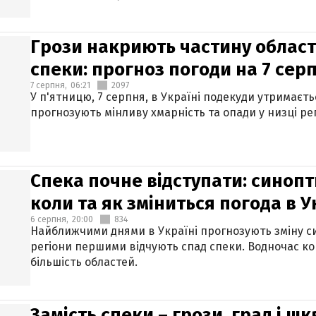
Грози накриють частину областе
спеки: прогноз погоди на 7 сер
7 серпня,
06:21
2097
У п'ятницю, 7 серпня, в Україні подекуди утримаєт
прогнозують мінливу хмарність та опади у низці рег
Спека почне відступати: синопт
коли та як зміниться погода в У
6 серпня,
20:00
834
Найближчими днями в Україні прогнозують зміну син
регіони першими відчують спад спеки. Водночас к
більшість областей.
Замість спеки – грози, град і шк