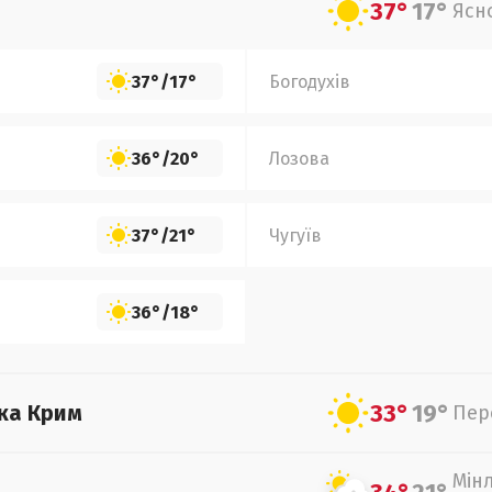
37°
17°
Ясн
37°
/
17°
Богодухів
36°
/
20°
Лозова
37°
/
21°
Чугуїв
36°
/
18°
33°
19°
ка Крим
Пер
Мін