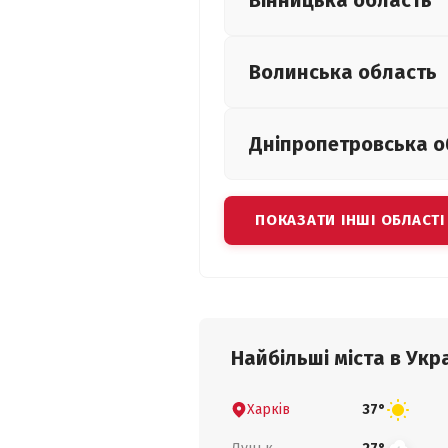
Вінницька
область
Волинська
область
Дніпропетровська
о
ПОКАЗАТИ ІНШІ ОБЛАСТІ
Найбільші міста в Укра
Харків
37°