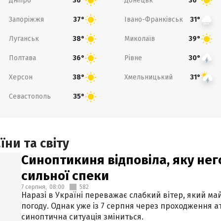
Дніпро
Донецьк
36°
36°
Запоріжжя
Івано-Франківськ
37°
31°
Луганськ
Миколаїв
38°
39°
Полтава
Рівне
36°
30°
Херсон
Хмельницький
38°
31°
Севастополь
35°
ни та світу
Синоптикиня відповіла, яку нег
сильної спеки
7 серпня,
08:00
582
Наразі в Україні переважає слабкий вітер, який м
погоду. Однак уже із 7 серпня через проходження 
синоптична ситуація зміниться.