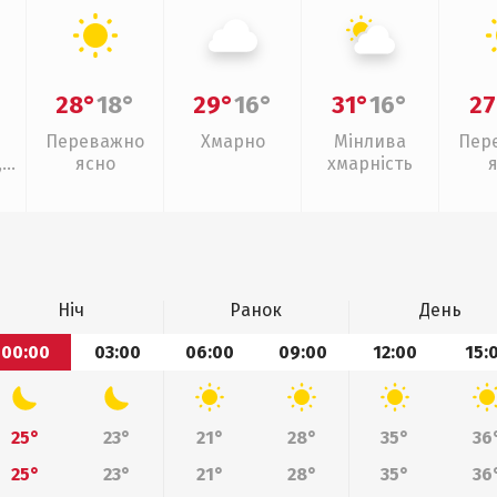
28°
18°
29°
16°
31°
16°
27
Переважно
Хмарно
Мінлива
Пер
,
ясно
хмарність
Ніч
Ранок
День
00:00
03:00
06:00
09:00
12:00
15:
25°
23°
21°
28°
35°
36
25°
23°
21°
28°
35°
36