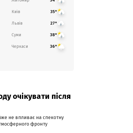
Житомир
34°
Київ
35°
Львів
27°
Суми
38°
Черкаси
36°
оду очікувати після
айже не впливає на спекотну
атмосферного фронту