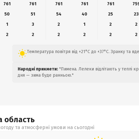
761
761
761
761
761
75
50
51
54
40
25
23
1
3
2
1
2
2
2
2
2
2
2
2
Температура повітря від +21°C до +37°C. Зранку та в
Народні прикмети:
"Пимена. Лелеки відлітають у теплі кр
дня — зима буде ранньою."
ка
область
огоду та атмосферні умови на сьогодні