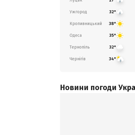
Луцьк
27°
Ужгород
32°
Кропивницький
38°
Одеса
35°
Тернопіль
32°
Чернігів
34°
Новини погоди Украї