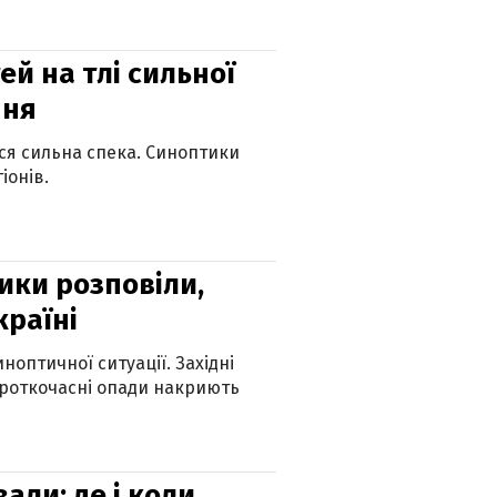
й на тлі сильної
пня
ься сильна спека. Синоптики
іонів.
ики розповіли,
країні
оптичної ситуації. Західні
ороткочасні опади накриють
вали: де і коли