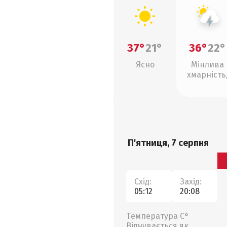
37°
21°
36°
22°
Ясно
Мінлива
хмарність
грози
П'ятниця, 7 серпня
Схід:
Захід:
05:12
20:08
Температура С°
Відчувається як