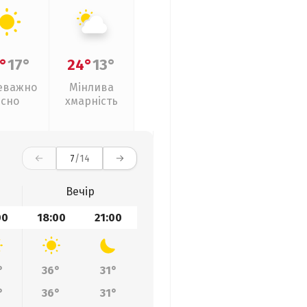
°
17°
24°
13°
еважно
Мінлива
ясно
хмарність
7
/14
Вечір
00
18:00
21:00
°
36°
31°
°
36°
31°