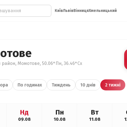
Київ
Львів
Вінниця
Хмельницький
отове
й район, Момотове, 50.06°Пн, 36.46°Сх
ора
По годинах
Тиждень
10 днів
2 тижні
Нд
Пн
Вт
09.08
10.08
11.08
1