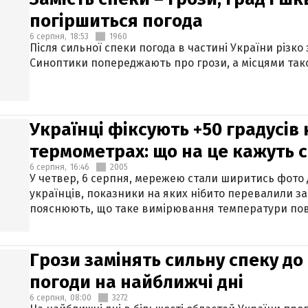
погіршиться погода
6 серпня,
18:53
1960
Після сильної спеки погода в частині України різко
Синоптики попереджають про грози, а місцями тако
Українці фіксують +50 градусів
термометрах: що на це кажуть 
6 серпня,
16:46
2005
У четвер, 6 серпня, мережею стали ширитись фото
українців, показники на яких нібито перевалили за
пояснюють, що таке вимірювання температури пов
Грози замінять сильну спеку до 
погоди на найближчі дні
6 серпня,
08:00
3272