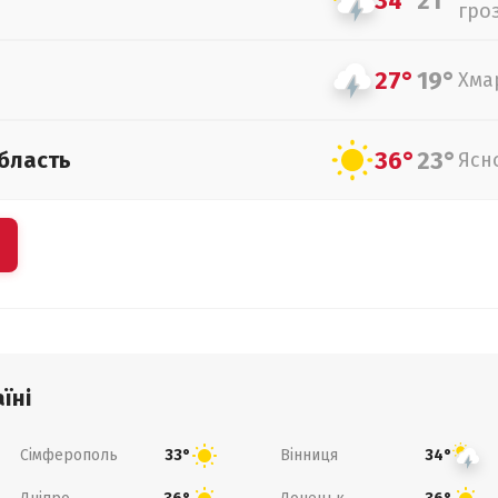
34°
21°
гро
27°
19°
Хма
36°
23°
бласть
Ясн
їні
Сімферополь
Вінниця
33°
34°