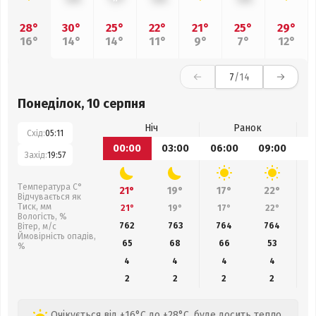
28°
30°
25°
22°
21°
25°
29°
16°
14°
14°
11°
9°
7°
12°
7
/14
Понеділок, 10 серпня
Ніч
Ранок
Схід:
05:11
00:00
03:00
06:00
09:00
1
Захід:
19:57
Температура С°
21°
19°
17°
22°
Відчувається як
Тиск, мм
21°
19°
17°
22°
Вологість, %
762
763
764
764
Вітер, м/с
Ймовірність опадів,
65
68
66
53
%
4
4
4
4
2
2
2
2
Очікується від +16°C до +28°C, буде досить тепло.