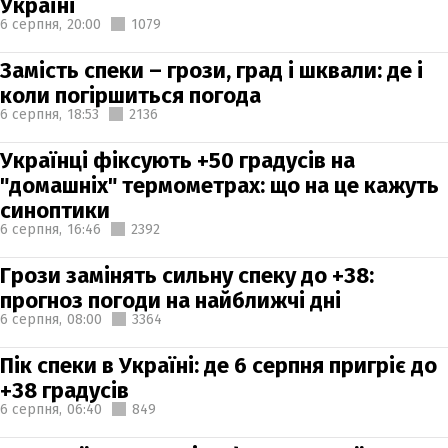
Україні
6 серпня,
20:00
1079
Замість спеки – грози, град і шквали: де і
коли погіршиться погода
6 серпня,
18:53
2136
Українці фіксують +50 градусів на
"домашніх" термометрах: що на це кажуть
синоптики
6 серпня,
16:46
2392
Грози замінять сильну спеку до +38:
прогноз погоди на найближчі дні
6 серпня,
08:00
3364
Пік спеки в Україні: де 6 серпня пригріє до
+38 градусів
6 серпня,
06:40
849