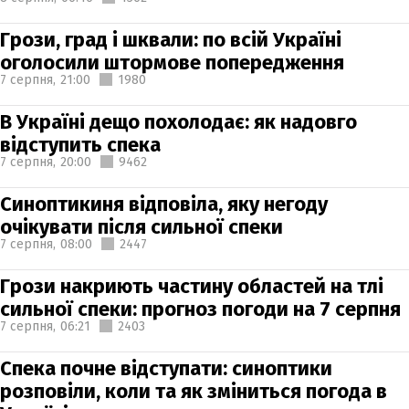
Грози, град і шквали: по всій Україні
оголосили штормове попередження
7 серпня,
21:00
1980
В Україні дещо похолодає: як надовго
відступить спека
7 серпня,
20:00
9462
Синоптикиня відповіла, яку негоду
очікувати після сильної спеки
7 серпня,
08:00
2447
Грози накриють частину областей на тлі
сильної спеки: прогноз погоди на 7 серпня
7 серпня,
06:21
2403
Спека почне відступати: синоптики
розповіли, коли та як зміниться погода в