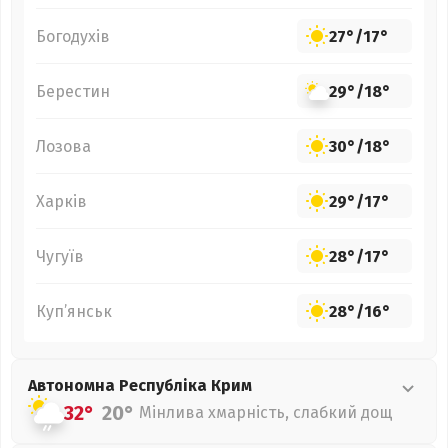
Богодухів
27°
/
17°
Берестин
29°
/
18°
Лозова
30°
/
18°
Харків
29°
/
17°
Чугуїв
28°
/
17°
Куп’янськ
28°
/
16°
Автономна Республіка Крим
32°
20°
Мінлива хмарність, слабкий дощ