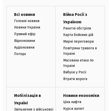
Всі новини
Війна Росії з
Головні новини
Україною
Новини України
Ракетні обстріли
Прямий ефір
Карта бойових дій
Відеоновини
Мирні переговори
Аудіоновини
Повітряна тривога в
Україні
Погода
Масована атака по
Україні
Вибухи у Росії
Втрати ворога
Мобілізація в
Новини економіки
Ціна нафти
Україні
Курси валют
Звільнення з військової