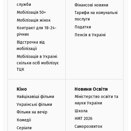
служби
Фінансові новини
Мобілізація 50+
Тарифи на комунальні
послуги
Мобілізація жінок
Податки
Контракт для 18-24-
річних
Пенсія в Україні
Відстрочка від
мобілізації
Мобілізація в Україні:
скільки осіб мобілізує
ТЦК
Кіно
Новини Освіти
Найцікавіші фільми
Міністерство освіти та
науки України
Українські фільми
Школа
Фільми на вечір
НМТ 2026
Комедії
Саморозвиток
Серіали