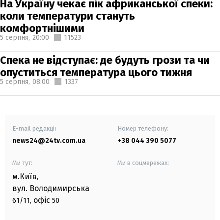
На Україну чекає пік африканської спеки:
коли температури стануть
комфортнішими
5 серпня,
20:00
11523
Спека не відступає: де будуть грози та чи
опуститься температура цього тижня
5 серпня,
08:00
1337
E-mail редакції
Номер телефону:
news24@24tv.com.ua
+38 044 390 5077
Ми тут:
Ми в соцмережах:
м.Київ
,
вул. Володимирська
офіс
61/11,
50