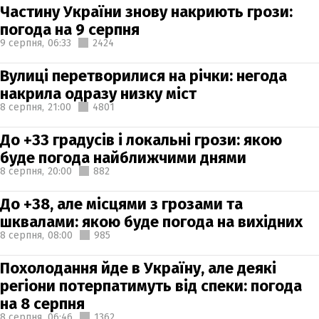
Частину України знову накриють грози:
погода на 9 серпня
9 серпня,
06:33
2424
Вулиці перетворилися на річки: негода
накрила одразу низку міст
8 серпня,
21:00
4801
До +33 градусів і локальні грози: якою
буде погода найближчими днями
8 серпня,
20:00
882
До +38, але місцями з грозами та
шквалами: якою буде погода на вихідних
8 серпня,
08:00
985
Похолодання йде в Україну, але деякі
регіони потерпатимуть від спеки: погода
на 8 серпня
8 серпня,
06:46
1362