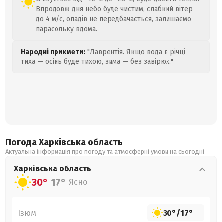
Впродовж дня небо буде чистим, слабкий вітер
до 4 м/с, опадів не передбачається, залишаємо
парасольку вдома.
Народні прикмети:
"Лаврентія. Якщо вода в річці
тиха — осінь буде тихою, зима — без завірюх."
Погода Харківська
область
Актуальна інформація про погоду та атмосферні умови на сьогодні
Харківська
область
30°
17°
Ясно
Ізюм
30°
/
17°