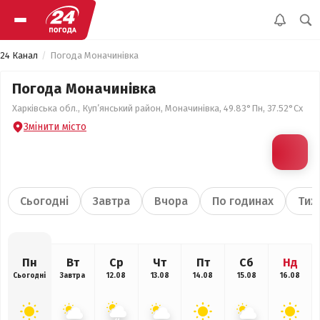
24 Канал
Погода Моначинівка
Погода Моначинівка
Харківська обл., Куп’янський район, Моначинівка, 49.83°Пн, 37.52°Сх
Змінити місто
Сьогодні
Завтра
Вчора
По годинах
Тиж
Пн
Вт
Ср
Чт
Пт
Сб
Нд
Сьогодні
Завтра
12.08
13.08
14.08
15.08
16.08