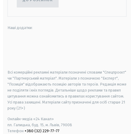
Наші додатки:
android
apple
smart tv
samsung smart tv
Всі комерційні рекламні матеріали позначені словами "Спецпроєкт"
чи "Партнерський матеріал". Матеріали з позначкою "Експерт",
"Позиція" відображають позицію авторів та героїв. Редакція може
не поділяти їхніх поглядів. Детальніше щодо реклами та правил
цитування можна ознайомитись в правилах користування сайтом.
Усі права захищені.
Матеріали сайту призначені для осіб старше
21
року (21+)
Онлайн-медіа «24 Канал»
пл. Галицька, буд. 15, м. Львів, 79008
Телефон
+380 (32) 229-77-77