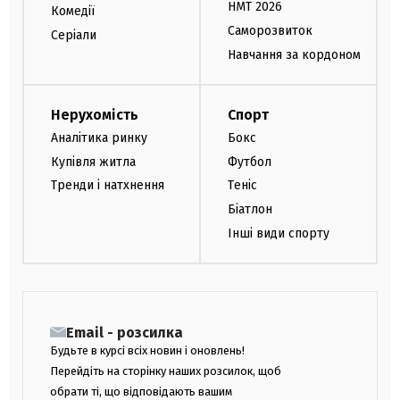
НМТ 2026
Комедії
Саморозвиток
Серіали
Навчання за кордоном
Нерухомість
Спорт
Аналітика ринку
Бокс
Купівля житла
Футбол
Тренди і натхнення
Теніс
Біатлон
Інші види спорту
Email - розсилка
Будьте в курсі всіх новин і оновлень!
Перейдіть на сторінку наших розсилок, щоб
обрати ті, що відповідають вашим