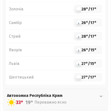
Золочів
28°
/
17°
Самбір
26°
/
17°
Стрий
28°
/
17°
Яворів
26°
/
15°
Львів
27°
/
15°
Шептицький
27°
/
17°
Автономна Республіка Крим
33°
19°
Переважно ясно