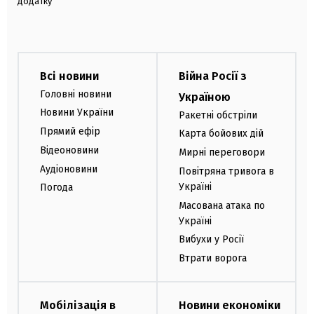
додатку
Всі новини
Війна Росії з
Головні новини
Україною
Новини України
Ракетні обстріли
Прямий ефір
Карта бойових дій
Відеоновини
Мирні переговори
Аудіоновини
Повітряна тривога в
Україні
Погода
Масована атака по
Україні
Вибухи у Росії
Втрати ворога
Мобілізація в
Новини економіки