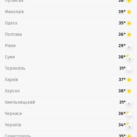
Луганськ
38°
Миколаїв
39°
Одеса
35°
Полтава
36°
Рівне
29°
Суми
38°
Тернопіль
31°
Харків
37°
Херсон
38°
Хмельницький
31°
Черкаси
36°
Чернігів
34°
Севастополь
35°