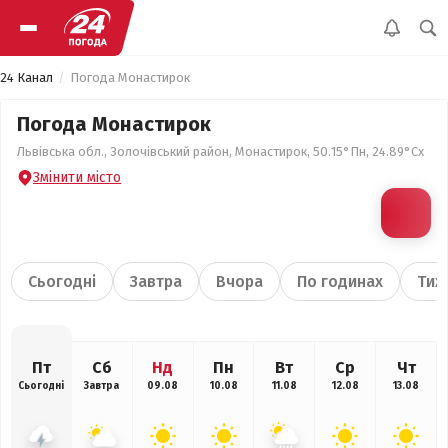
24 Канал
Погода Монастирок
Погода Монастирок
Львівська обл., Золочівський район, Монастирок, 50.15°Пн, 24.89°Сх
Змінити місто
Сьогодні
Завтра
Вчора
По годинах
Тиж
Пт
Сб
Нд
Пн
Вт
Ср
Чт
Сьогодні
Завтра
09.08
10.08
11.08
12.08
13.08