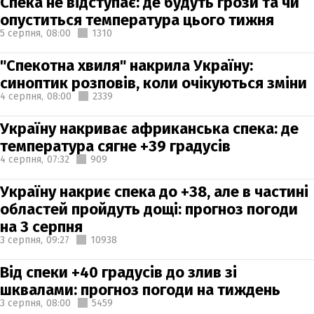
Спека не відступає: де будуть грози та чи
опуститься температура цього тижня
5 серпня,
08:00
1310
"Спекотна хвиля" накрила Україну:
синоптик розповів, коли очікуються зміни
4 серпня,
08:00
2339
Україну накриває африканська спека: де
температура сягне +39 градусів
4 серпня,
07:32
909
Україну накриє спека до +38, але в частині
областей пройдуть дощі: прогноз погоди
на 3 серпня
3 серпня,
09:27
10938
Від спеки +40 градусів до злив зі
шквалами: прогноз погоди на тиждень
3 серпня,
08:00
5459