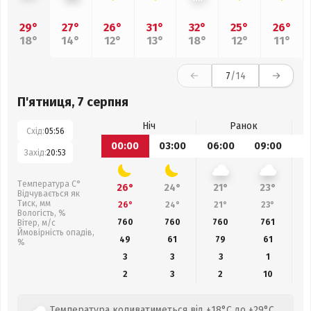
29°
27°
26°
31°
32°
25°
26°
18°
14°
12°
13°
18°
12°
11°
7
/14
П'ятниця, 7 серпня
Ніч
Ранок
Схід:
05:56
00:00
03:00
06:00
09:00
1
Захід:
20:53
Температура С°
26°
24°
21°
23°
Відчувається як
Тиск, мм
26°
24°
21°
23°
Вологість, %
760
760
760
761
Вітер, м/с
Ймовірність опадів,
49
61
79
61
%
3
3
3
1
2
3
2
10
Температура коливатиметься від +18°C до +29°C,