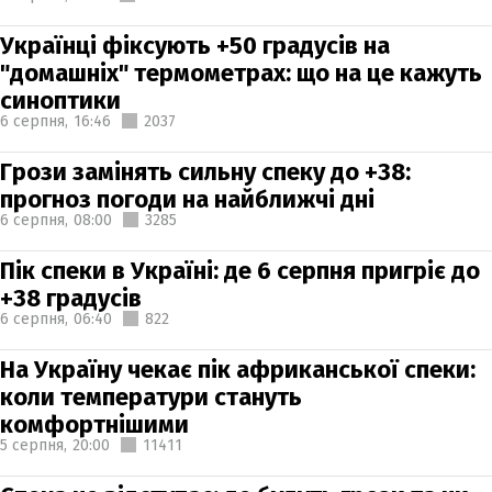
Українці фіксують +50 градусів на
"домашніх" термометрах: що на це кажуть
синоптики
6 серпня,
16:46
2037
Грози замінять сильну спеку до +38:
прогноз погоди на найближчі дні
6 серпня,
08:00
3285
Пік спеки в Україні: де 6 серпня пригріє до
+38 градусів
6 серпня,
06:40
822
На Україну чекає пік африканської спеки:
коли температури стануть
комфортнішими
5 серпня,
20:00
11411