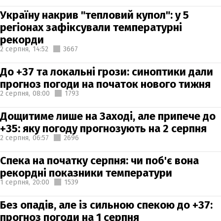
Україну накрив "тепловий купол": у 5
регіонах зафіксували температурні
рекорди
2 серпня,
14:52
3667
До +37 та локальні грози: синоптики дали
прогноз погоди на початок нового тижня
2 серпня,
08:00
1793
Дощитиме лише на Заході, але припече до
+35: яку погоду прогнозують на 2 серпня
2 серпня,
06:57
2696
Спека на початку серпня: чи поб'є вона
рекордні показники температури
1 серпня,
20:00
1539
Без опадів, але із сильною спекою до +37:
прогноз погоди на 1 серпня