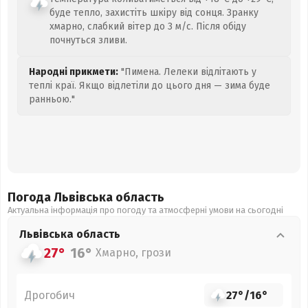
буде тепло, захистіть шкіру від сонця. Зранку
хмарно, слабкий вітер до 3 м/с. Після обіду
почнуться зливи.
Народні прикмети:
"Пимена. Лелеки відлітають у
теплі краї. Якщо відлетіли до цього дня — зима буде
ранньою."
Погода Львівська
область
Актуальна інформація про погоду та атмосферні умови на сьогодні
Львівська
область
27°
16°
Хмарно, грози
Дрогобич
27°
/
16°