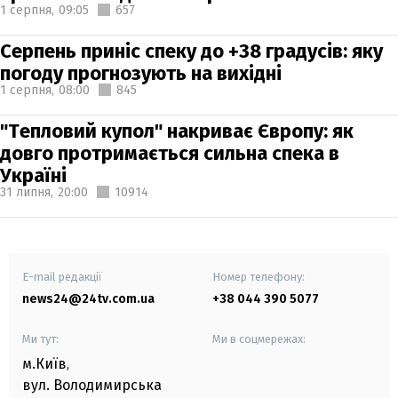
1 серпня,
09:05
657
Серпень приніс спеку до +38 градусів: яку
погоду прогнозують на вихідні
1 серпня,
08:00
845
"Тепловий купол" накриває Європу: як
довго протримається сильна спека в
Україні
31 липня,
20:00
10914
E-mail редакції
Номер телефону:
news24@24tv.com.ua
+38 044 390 5077
Ми тут:
Ми в соцмережах:
м.Київ
,
вул. Володимирська