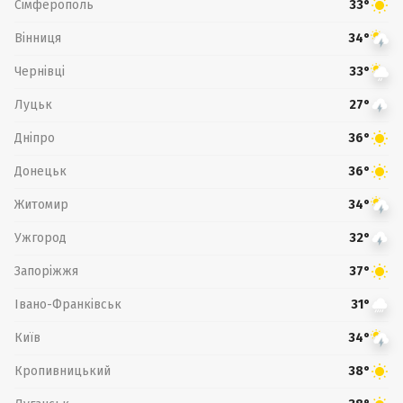
Сімферополь
33°
Вінниця
34°
Чернівці
33°
Луцьк
27°
Дніпро
36°
Донецьк
36°
Житомир
34°
Ужгород
32°
Запоріжжя
37°
Івано-Франківськ
31°
Київ
34°
Кропивницький
38°