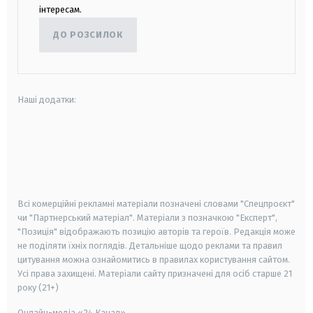
інтересам.
ДО РОЗСИЛОК
Наші додатки:
android
apple
smart tv
samsung smart tv
Всі комерційні рекламні матеріали позначені словами "Спецпроєкт"
чи "Партнерський матеріал". Матеріали з позначкою "Експерт",
"Позиція" відображають позицію авторів та героїв. Редакція може
не поділяти їхніх поглядів. Детальніше щодо реклами та правил
цитування можна ознайомитись в правилах користування сайтом.
Усі права захищені.
Матеріали сайту призначені для осіб старше
21
року (21+)
Онлайн-медіа «24 Канал»