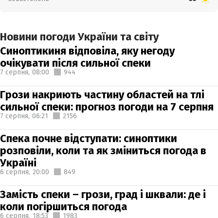
Новини погоди України та світу
Синоптикиня відповіла, яку негоду
очікувати після сильної спеки
7 серпня,
08:00
944
Грози накриють частину областей на тлі
сильної спеки: прогноз погоди на 7 серпня
7 серпня,
06:21
2156
Спека почне відступати: синоптики
розповіли, коли та як зміниться погода в
Україні
6 серпня,
20:00
849
Замість спеки – грози, град і шквали: де і
коли погіршиться погода
6 серпня,
18:53
1983