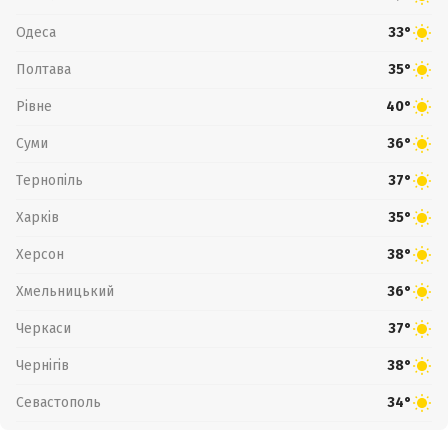
Одеса
33°
Полтава
35°
Рівне
40°
Суми
36°
Тернопіль
37°
Харків
35°
Херсон
38°
Хмельницький
36°
Черкаси
37°
Чернігів
38°
Севастополь
34°