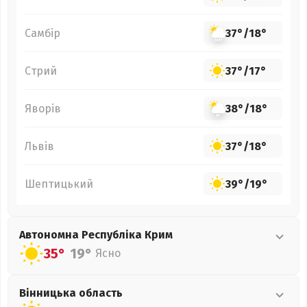
Самбір
37°
/
18°
Стрий
37°
/
17°
Яворів
38°
/
18°
Львів
37°
/
18°
Шептицький
39°
/
19°
Автономна Республіка Крим
35°
19°
Ясно
Вінницька
область