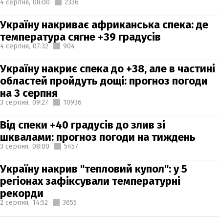
4 серпня,
08:00
2336
Україну накриває африканська спека: де
температура сягне +39 градусів
4 серпня,
07:32
904
Україну накриє спека до +38, але в частині
областей пройдуть дощі: прогноз погоди
на 3 серпня
3 серпня,
09:27
10936
Від спеки +40 градусів до злив зі
шквалами: прогноз погоди на тиждень
3 серпня,
08:00
5457
Україну накрив "тепловий купол": у 5
регіонах зафіксували температурні
рекорди
2 серпня,
14:52
3655