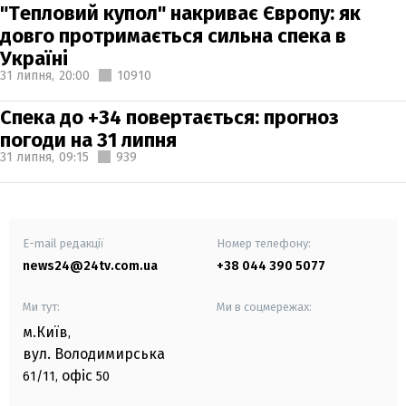
"Тепловий купол" накриває Європу: як
довго протримається сильна спека в
Україні
31 липня,
20:00
10910
Спека до +34 повертається: прогноз
погоди на 31 липня
31 липня,
09:15
939
E-mail редакції
Номер телефону:
news24@24tv.com.ua
+38 044 390 5077
Ми тут:
Ми в соцмережах:
м.Київ
,
вул. Володимирська
офіс
61/11,
50