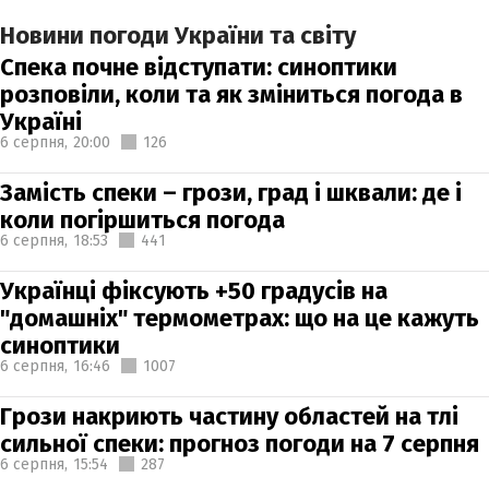
Новини погоди України та світу
Спека почне відступати: синоптики
розповіли, коли та як зміниться погода в
Україні
6 серпня,
20:00
126
Замість спеки – грози, град і шквали: де і
коли погіршиться погода
6 серпня,
18:53
441
Українці фіксують +50 градусів на
"домашніх" термометрах: що на це кажуть
синоптики
6 серпня,
16:46
1007
Грози накриють частину областей на тлі
сильної спеки: прогноз погоди на 7 серпня
6 серпня,
15:54
287