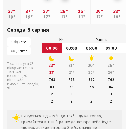
37°
37°
27°
26°
26°
29°
33°
19°
19°
17°
13°
11°
12°
16°
Середа, 5 серпня
Ніч
Ранок
Схід:
05:55
00:00
03:00
06:00
09:00
1
Захід:
20:56
Температура С°
23°
21°
20°
26°
Відчувається як
Тиск, мм
23°
21°
20°
26°
Вологість, %
763
762
762
762
Вітер, м/с
Ймовірність опадів,
63
63
66
64
%
2
3
3
3
2
2
2
2
Очікується від +19°C до +37°C, дуже тепло,
тримайтеся в тіні. З ранку до вечора небо буде
чистим, легкий вітер до 3 м/с, опадів не