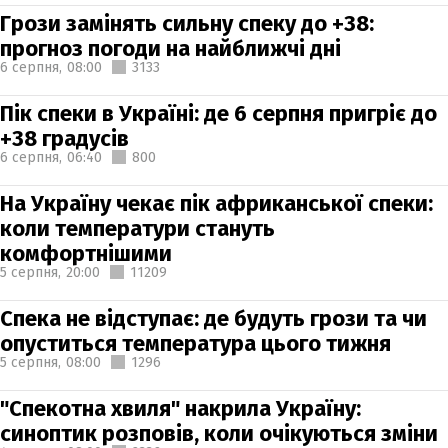
Грози замінять сильну спеку до +38:
прогноз погоди на найближчі дні
6 серпня,
08:00
3133
Пік спеки в Україні: де 6 серпня пригріє до
+38 градусів
6 серпня,
06:40
800
На Україну чекає пік африканської спеки:
коли температури стануть
комфортнішими
5 серпня,
20:00
11209
Спека не відступає: де будуть грози та чи
опуститься температура цього тижня
5 серпня,
08:00
1296
"Спекотна хвиля" накрила Україну:
синоптик розповів, коли очікуються зміни