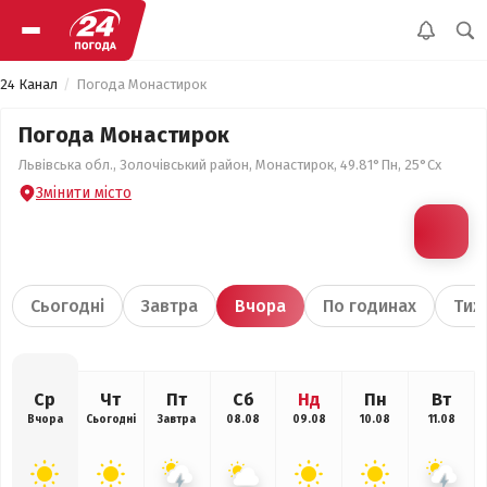
24 Канал
Погода Монастирок
Погода Монастирок
Львівська обл., Золочівський район, Монастирок, 49.81°Пн, 25°Сх
Змінити місто
Сьогодні
Завтра
Вчора
По годинах
Тиж
Ср
Чт
Пт
Сб
Нд
Пн
Вт
Вчора
Сьогодні
Завтра
08.08
09.08
10.08
11.08