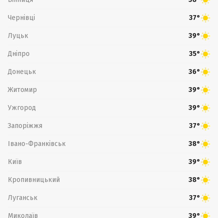
Чернівці
37°
Луцьк
39°
Дніпро
35°
Донецьк
36°
Житомир
39°
Ужгород
39°
Запоріжжя
37°
Івано-Франківськ
38°
Київ
39°
Кропивницький
38°
Луганськ
37°
Миколаїв
39°