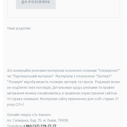
ДО РОЗСИЛОК
Наші додатки:
android
apple
smart tv
samsung smart tv
Всі комерційні рекламні матеріали позначені словами "Спецпроєкт"
чи "Партнерський матеріал". Матеріали з позначкою "Експерт",
"Позиція" відображають позицію авторів та героїв. Редакція може
не поділяти їхніх поглядів. Детальніше щодо реклами та правил
цитування можна ознайомитись в правилах користування сайтом.
Усі права захищені.
Матеріали сайту призначені для осіб старше
21
року (21+)
Онлайн-медіа «24 Канал»
пл. Галицька, буд. 15, м. Львів, 79008
Телефон
+380 (32) 229-77-77