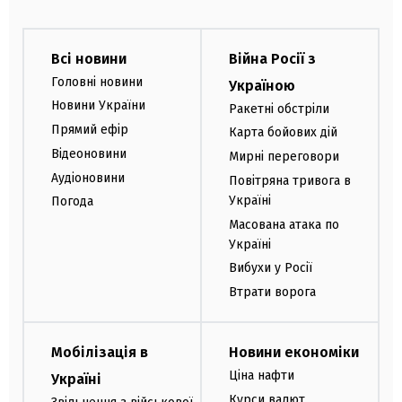
Всі новини
Війна Росії з
Головні новини
Україною
Новини України
Ракетні обстріли
Прямий ефір
Карта бойових дій
Відеоновини
Мирні переговори
Аудіоновини
Повітряна тривога в
Україні
Погода
Масована атака по
Україні
Вибухи у Росії
Втрати ворога
Мобілізація в
Новини економіки
Ціна нафти
Україні
Курси валют