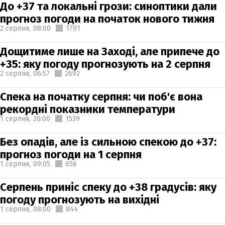
До +37 та локальні грози: синоптики дали
прогноз погоди на початок нового тижня
2 серпня,
08:00
1791
Дощитиме лише на Заході, але припече до
+35: яку погоду прогнозують на 2 серпня
2 серпня,
06:57
2692
Спека на початку серпня: чи поб'є вона
рекордні показники температури
1 серпня,
20:00
1539
Без опадів, але із сильною спекою до +37:
прогноз погоди на 1 серпня
1 серпня,
09:05
656
Серпень приніс спеку до +38 градусів: яку
погоду прогнозують на вихідні
1 серпня,
08:00
844