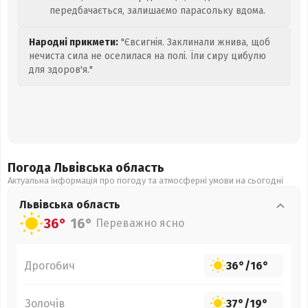
передбачається, залишаємо парасольку вдома.
Народні прикмети:
"Євсигнія. Заклинали жнива, щоб
нечиста сила не оселилася на полі. Їли сиру цибулю
для здоров'я."
Погода Львівська
область
Актуальна інформація про погоду та атмосферні умови на сьогодні
Львівська
область
36°
16°
Переважно ясно
Дрогобич
36°
/
16°
Золочів
37°
/
19°