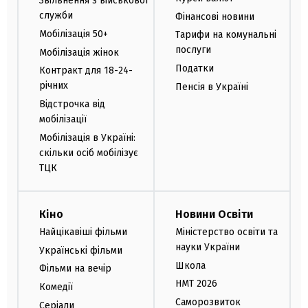
Звільнення з військової
служби
Фінансові новини
Мобілізація 50+
Тарифи на комунальні
послуги
Мобілізація жінок
Податки
Контракт для 18-24-
річних
Пенсія в Україні
Відстрочка від
мобілізації
Мобілізація в Україні:
скільки осіб мобілізує
ТЦК
Кіно
Новини Освіти
Найцікавіші фільми
Міністерство освіти та
науки України
Українські фільми
Школа
Фільми на вечір
НМТ 2026
Комедії
Саморозвиток
Серіали