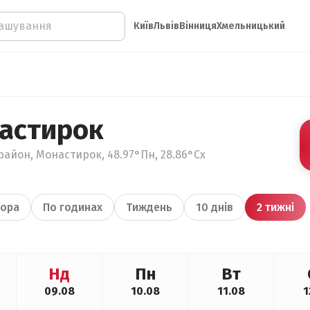
Київ
Львів
Вінниця
Хмельницький
астирок
район, Монастирок, 48.97°Пн, 28.86°Сх
ора
По годинах
Тиждень
10 днів
2 тижні
Нд
Пн
Вт
09.08
10.08
11.08
1