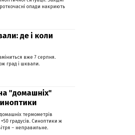
ороткочасні опади накриють
вали: де і коли
 зміниться вже 7 серпня.
ж град і шквали.
 на "домашніх"
синоптики
 домашніх термометрів
 +50 градусів. Синоптики ж
ітря – неправильне.