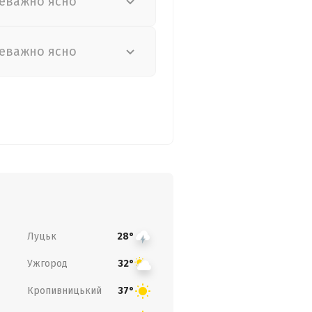
еважно ясно
еважно ясно
Луцьк
28°
Ужгород
32°
Кропивницький
37°