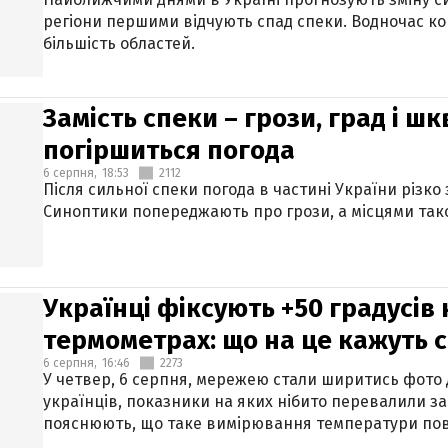
регіони першими відчують спад спеки. Водночас к
більшість областей.
Замість спеки – грози, град і шк
погіршиться погода
6 серпня,
18:53
2112
Після сильної спеки погода в частині України різко
Синоптики попереджають про грози, а місцями тако
Українці фіксують +50 градусів
термометрах: що на це кажуть 
6 серпня,
16:46
2273
У четвер, 6 серпня, мережею стали ширитись фото
українців, показники на яких нібито перевалили за
пояснюють, що таке вимірювання температури пов