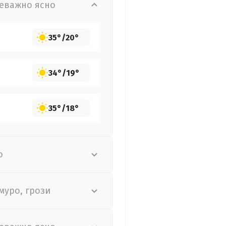
еважно ясно
35°
/
20°
34°
/
19°
35°
/
18°
о
муро, грози