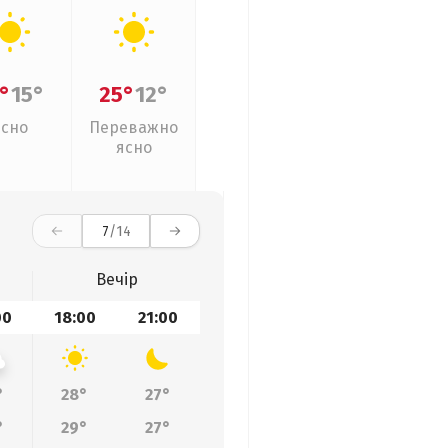
°
15°
25°
12°
Ясно
Переважно
ясно
7
/14
Вечір
00
18:00
21:00
°
28°
27°
°
29°
27°