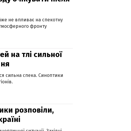
айже не впливає на спекотну
атмосферного фронту
й на тлі сильної
пня
ься сильна спека. Синоптики
іонів.
ики розповіли,
країні
оптичної ситуації. Західні