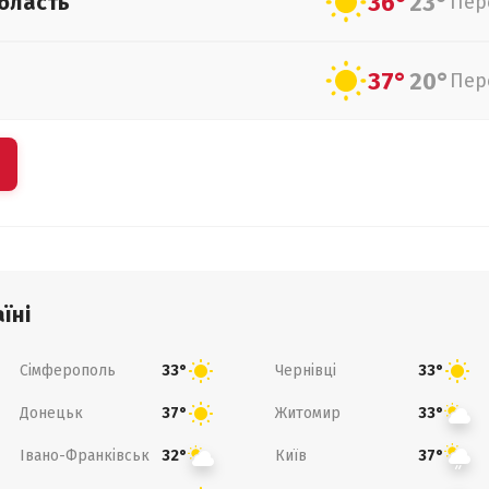
36°
23°
бласть
Пер
37°
20°
Пер
їні
Сімферополь
Чернівці
33°
33°
Донецьк
Житомир
37°
33°
Івано-Франківськ
Київ
32°
37°