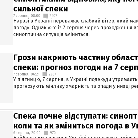
сильної спеки
7 серпня,
08:00
2407
Наразі в Україні переважає слабкий вітер, який м
погоду. Однак уже із 7 серпня через проходження 
синоптична ситуація зміниться.
Грози накриють частину областе
спеки: прогноз погоди на 7 сер
7 серпня,
06:21
2367
У п'ятницю, 7 серпня, в Україні подекуди утримаєт
прогнозують мінливу хмарність та опади у низці рег
Спека почне відступати: синопт
коли та як зміниться погода в У
6 серпня,
20:00
970
Найближчими днями в Україні прогнозують зміну син