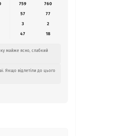
0
759
760
57
77
3
2
47
18
анку майже ясно, слабкий
аї. Якщо відлетіли до цього