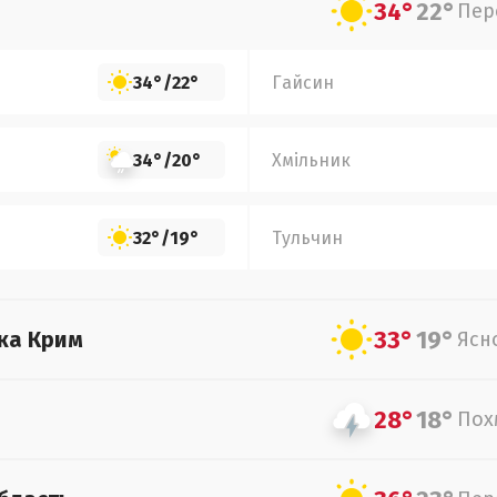
34°
22°
Пер
34°
/
22°
Гайсин
34°
/
20°
Хмільник
32°
/
19°
Тульчин
33°
19°
ка Крим
Ясн
28°
18°
Пох