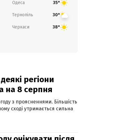
Одеса
35°
Тернопіль
30°
Черкаси
38°
 деякі регіони
а на 8 серпня
огоду з проясненнями. Більшість
ному сході утримається сильна
оду очікувати після