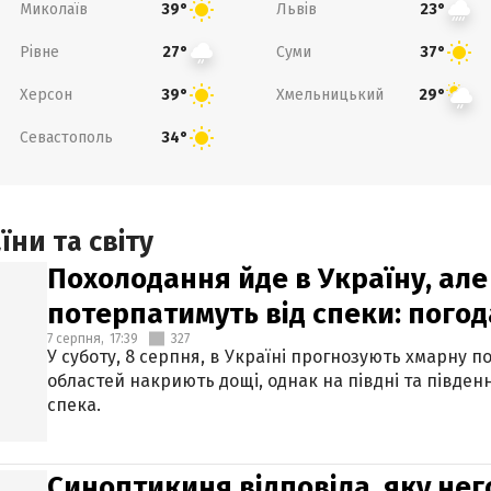
Миколаїв
Львів
39°
23°
Рівне
Суми
27°
37°
Херсон
Хмельницький
39°
29°
Севастополь
34°
ни та світу
Похолодання йде в Україну, але
потерпатимуть від спеки: погод
7 серпня,
17:39
327
У суботу, 8 серпня, в Україні прогнозують хмарну п
областей накриють дощі, однак на півдні та півден
спека.
Синоптикиня відповіла, яку нег