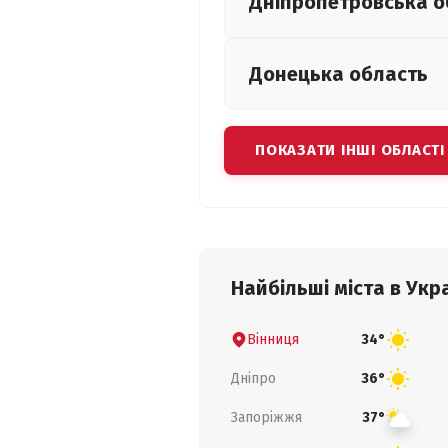
Дніпропетровська
о
Донецька
область
ПОКАЗАТИ ІНШІ ОБЛАСТІ
Найбільші міста в Укра
Вінниця
34°
Дніпро
36°
Запоріжжя
37°