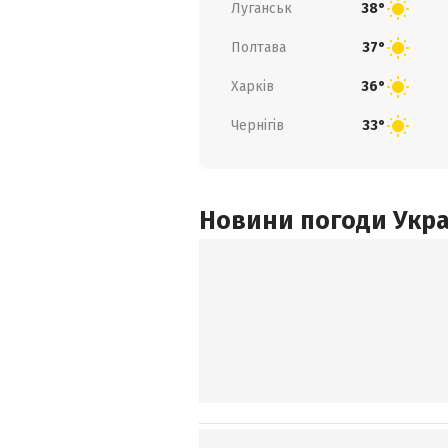
Луганськ
38°
Полтава
37°
Харків
36°
Чернігів
33°
Новини погоди Украї