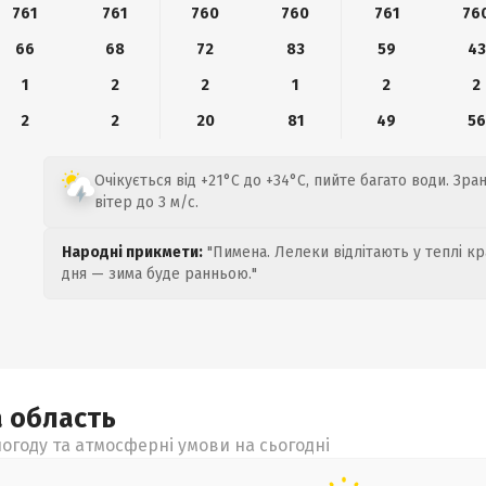
761
761
760
760
761
76
66
68
72
83
59
43
1
2
2
1
2
2
2
2
20
81
49
56
Очікується від +21°C до +34°C, пийте багато води. Зр
вітер до 3 м/с.
Народні прикмети:
"Пимена. Лелеки відлітають у теплі кр
дня — зима буде ранньою."
а
область
огоду та атмосферні умови на сьогодні