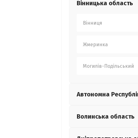
Вінницька
область
Вінниця
Жмеринка
Могилів-Подільський
Автономна Республі
Волинська
область