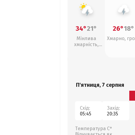
34°
21°
26°
18°
Мінлива
Хмарно, гро
хмарність,
грози
П'ятниця, 7 серпня
Схід:
Захід:
05:45
20:35
Температура С°
Відчувається як