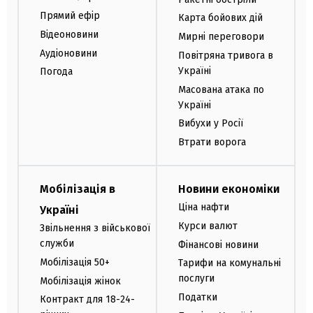
Прямий ефір
Карта бойових дій
Відеоновини
Мирні переговори
Аудіоновини
Повітряна тривога в
Україні
Погода
Масована атака по
Україні
Вибухи у Росії
Втрати ворога
Мобілізація в
Новини економіки
Ціна нафти
Україні
Курси валют
Звільнення з військової
служби
Фінансові новини
Мобілізація 50+
Тарифи на комунальні
послуги
Мобілізація жінок
Податки
Контракт для 18-24-