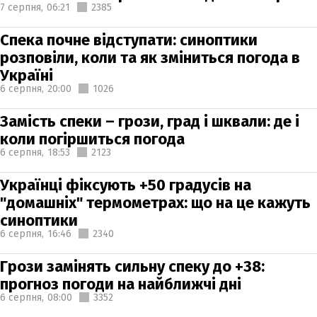
7 серпня,
06:21
2385
Спека почне відступати: синоптики
розповіли, коли та як зміниться погода в
Україні
6 серпня,
20:00
1026
Замість спеки – грози, град і шквали: де і
коли погіршиться погода
6 серпня,
18:53
2123
Українці фіксують +50 градусів на
"домашніх" термометрах: що на це кажуть
синоптики
6 серпня,
16:46
2340
Грози замінять сильну спеку до +38:
прогноз погоди на найближчі дні
6 серпня,
08:00
3352