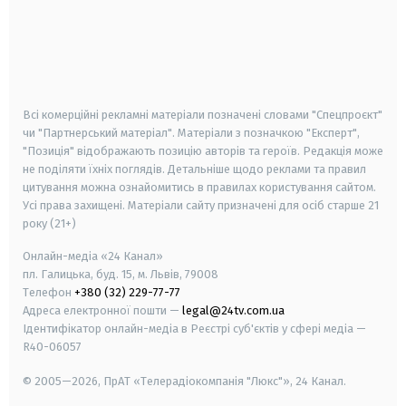
android
apple
smart tv
samsung smart tv
Всі комерційні рекламні матеріали позначені словами "Спецпроєкт"
чи "Партнерський матеріал". Матеріали з позначкою "Експерт",
"Позиція" відображають позицію авторів та героїв. Редакція може
не поділяти їхніх поглядів. Детальніше щодо реклами та правил
цитування можна ознайомитись в правилах користування сайтом.
Усі права захищені.
Матеріали сайту призначені для осіб старше
21
року (21+)
Онлайн-медіа «24 Канал»
пл. Галицька, буд. 15, м. Львів, 79008
Телефон
+380 (32) 229-77-77
Адреса електронної пошти —
legal@24tv.com.ua
Ідентифікатор онлайн-медіа в Реєстрі суб'єктів у сфері медіа —
R40-06057
© 2005—2026,
ПрАТ «Телерадіокомпанія "Люкс"», 24 Канал.