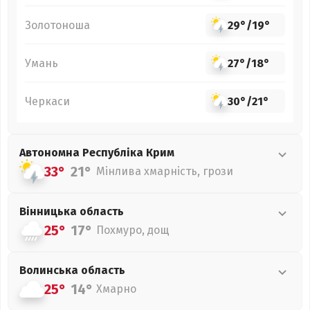
Золотоноша
29°
/
19°
Умань
27°
/
18°
Черкаси
30°
/
21°
Автономна Республіка Крим
33°
21°
Мінлива хмарність, грози
Вінницька
область
25°
17°
Похмуро, дощ
Волинська
область
25°
14°
Хмарно