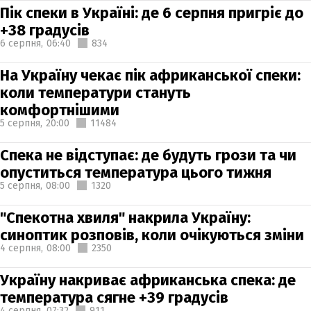
Пік спеки в Україні: де 6 серпня пригріє до
+38 градусів
6 серпня,
06:40
834
На Україну чекає пік африканської спеки:
коли температури стануть
комфортнішими
5 серпня,
20:00
11484
Спека не відступає: де будуть грози та чи
опуститься температура цього тижня
5 серпня,
08:00
1320
"Спекотна хвиля" накрила Україну:
синоптик розповів, коли очікуються зміни
4 серпня,
08:00
2350
Україну накриває африканська спека: де
температура сягне +39 градусів
4 серпня,
07:32
911