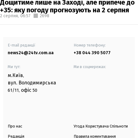
Дощитиме лише на Заході, але припече до
+35: яку погоду прогнозують на 2 серпня
2 серпня,
06:57
2698
E-mail редакції
Номер телефону:
news24@24tv.com.ua
+38 044 390 5077
Ми тут:
Ми в соцмережах:
м.Київ
,
вул. Володимирська
офіс
61/11,
50
Про нас
Угода Користувача Спільноти
Редакція
Правила коментування