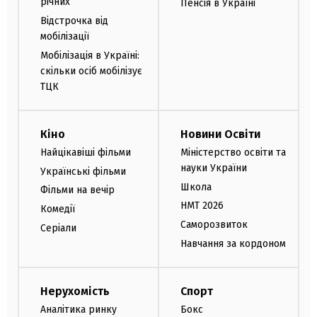
річних
Пенсія в Україні
Відстрочка від
мобілізації
Мобілізація в Україні:
скільки осіб мобілізує
ТЦК
Кіно
Новини Освіти
Найцікавіші фільми
Міністерство освіти та
науки України
Українські фільми
Школа
Фільми на вечір
НМТ 2026
Комедії
Саморозвиток
Серіали
Навчання за кордоном
Нерухомість
Спорт
Аналітика ринку
Бокс