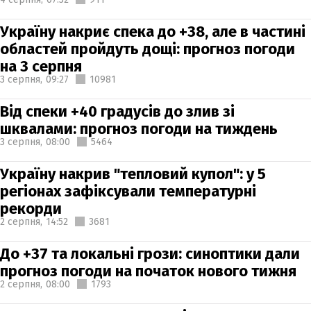
Україну накриє спека до +38, але в частині
областей пройдуть дощі: прогноз погоди
на 3 серпня
3 серпня,
09:27
10981
Від спеки +40 градусів до злив зі
шквалами: прогноз погоди на тиждень
3 серпня,
08:00
5464
Україну накрив "тепловий купол": у 5
регіонах зафіксували температурні
рекорди
2 серпня,
14:52
3681
До +37 та локальні грози: синоптики дали
прогноз погоди на початок нового тижня
2 серпня,
08:00
1793