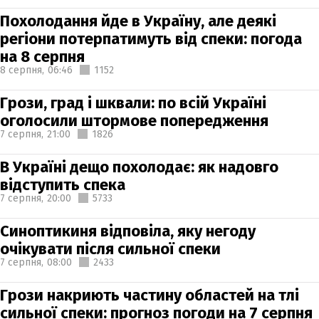
Похолодання йде в Україну, але деякі
регіони потерпатимуть від спеки: погода
на 8 серпня
8 серпня,
06:46
1152
Грози, град і шквали: по всій Україні
оголосили штормове попередження
7 серпня,
21:00
1826
В Україні дещо похолодає: як надовго
відступить спека
7 серпня,
20:00
5733
Синоптикиня відповіла, яку негоду
очікувати після сильної спеки
7 серпня,
08:00
2433
Грози накриють частину областей на тлі
сильної спеки: прогноз погоди на 7 серпня