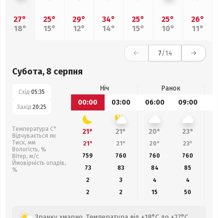
27°
25°
29°
34°
25°
25°
26°
18°
15°
12°
14°
15°
10°
11°
7
/14
Субота, 8 серпня
Ніч
Ранок
Схід:
05:35
00:00
03:00
06:00
09:00
1
Захід:
20:25
Температура С°
21°
21°
20°
23°
Відчувається як
Тиск, мм
21°
21°
20°
23°
Вологість, %
759
760
760
760
Вітер, м/с
Ймовірність опадів,
73
83
84
85
%
2
3
4
4
2
2
15
50
Зранку хмарно. Температура від +18°C до +27°C,