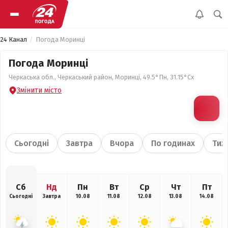
24 Канал
Погода Моринці
Погода Моринці
Черкаська обл., Черкаський район, Моринці, 49.5°Пн, 31.15°Сх
Змінити місто
Сьогодні
Завтра
Вчора
По годинах
Тиж
Сб
Нд
Пн
Вт
Ср
Чт
Пт
Сьогодні
Завтра
10.08
11.08
12.08
13.08
14.08