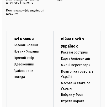
штучного інтелекту
Політика конфіденційності
додатку
Всі новини
Війна Росії з
Головні новини
Україною
Новини України
Ракетні обстріли
Прямий ефір
Карта бойових дій
Відеоновини
Мирні переговори
Аудіоновини
Повітряна тривога в
Україні
Погода
Масована атака по
Україні
Вибухи у Росії
Втрати ворога