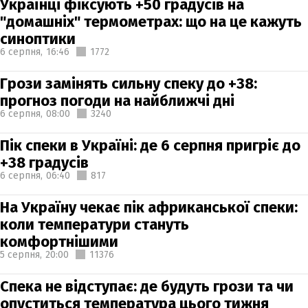
Українці фіксують +50 градусів на
"домашніх" термометрах: що на це кажуть
синоптики
6 серпня,
16:46
1772
Грози замінять сильну спеку до +38:
прогноз погоди на найближчі дні
6 серпня,
08:00
3240
Пік спеки в Україні: де 6 серпня пригріє до
+38 градусів
6 серпня,
06:40
817
На Україну чекає пік африканської спеки:
коли температури стануть
комфортнішими
5 серпня,
20:00
11376
Спека не відступає: де будуть грози та чи
опуститься температура цього тижня