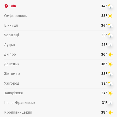
Київ
34°
Сімферополь
33°
Вінниця
34°
Чернівці
33°
Луцьк
27°
Дніпро
36°
Донецьк
36°
Житомир
35°
Ужгород
32°
Запоріжжя
37°
Івано-Франківськ
31°
Кропивницький
38°