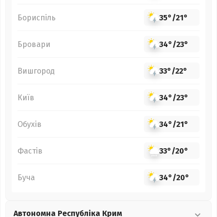
Бориспіль
35°
/
21°
Бровари
34°
/
23°
Вишгород
33°
/
22°
Київ
34°
/
23°
Обухів
34°
/
21°
Фастів
33°
/
20°
Буча
34°
/
20°
Автономна Республіка Крим