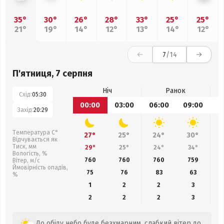
35°
30°
26°
28°
33°
25°
25°
21°
19°
14°
12°
13°
14°
12°
7
/14
П'ятниця, 7 серпня
Ніч
Ранок
Схід:
05:30
00:00
03:00
06:00
09:00
1
Захід:
20:29
Температура С°
27°
25°
24°
30°
Відчувається як
Тиск, мм
29°
25°
24°
34°
Вологість, %
760
760
760
759
Вітер, м/с
Ймовірність опадів,
75
76
83
63
%
1
2
2
3
2
2
2
3
До обіду небо буде безхмарним, слабкий вітер до