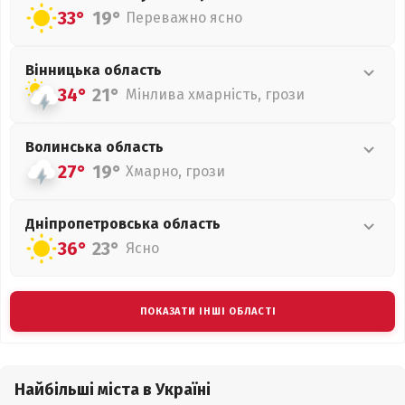
33°
19°
Переважно ясно
Вінницька
область
34°
21°
Мінлива хмарність, грози
Волинська
область
27°
19°
Хмарно, грози
Дніпропетровська
область
36°
23°
Ясно
ПОКАЗАТИ ІНШІ ОБЛАСТІ
Найбільші міста в Україні