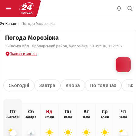
24 Канал
Погода Морозівка
Погода Морозівка
Київська обл., Броварський район, Морозівка, 50.35°Пн, 31.21°Сх
Змінити місто
Сьогодні
Завтра
Вчора
По годинах
Тиж
Пт
Сб
Нд
Пн
Вт
Ср
Чт
Сьогодні
Завтра
09.08
10.08
11.08
12.08
13.08