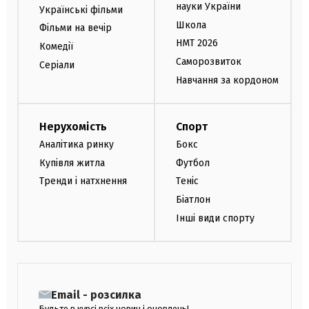
науки України
Українські фільми
Школа
Фільми на вечір
НМТ 2026
Комедії
Саморозвиток
Серіали
Навчання за кордоном
Нерухомість
Спорт
Аналітика ринку
Бокс
Купівля житла
Футбол
Тренди і натхнення
Теніс
Біатлон
Інші види спорту
Email - розсилка
Будьте в курсі всіх новин і оновлень!