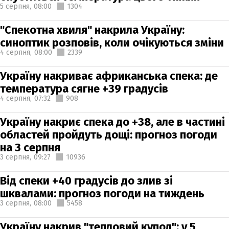
5 серпня,
08:00
1304
"Спекотна хвиля" накрила Україну:
синоптик розповів, коли очікуються зміни
4 серпня,
08:00
2339
Україну накриває африканська спека: де
температура сягне +39 градусів
4 серпня,
07:32
908
Україну накриє спека до +38, але в частині
областей пройдуть дощі: прогноз погоди
на 3 серпня
3 серпня,
09:27
10936
Від спеки +40 градусів до злив зі
шквалами: прогноз погоди на тиждень
3 серпня,
08:00
5458
Україну накрив "тепловий купол": у 5