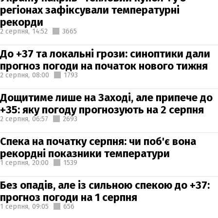
регіонах зафіксували температурні
рекорди
2 серпня,
14:52
3665
До +37 та локальні грози: синоптики дали
прогноз погоди на початок нового тижня
2 серпня,
08:00
1793
Дощитиме лише на Заході, але припече до
+35: яку погоду прогнозують на 2 серпня
2 серпня,
06:57
2693
Спека на початку серпня: чи поб'є вона
рекордні показники температури
1 серпня,
20:00
1539
Без опадів, але із сильною спекою до +37:
прогноз погоди на 1 серпня
1 серпня,
09:05
656