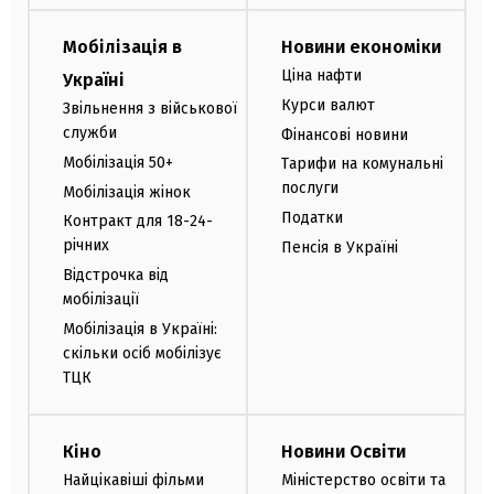
Мобілізація в
Новини економіки
Ціна нафти
Україні
Курси валют
Звільнення з військової
служби
Фінансові новини
Мобілізація 50+
Тарифи на комунальні
послуги
Мобілізація жінок
Податки
Контракт для 18-24-
річних
Пенсія в Україні
Відстрочка від
мобілізації
Мобілізація в Україні:
скільки осіб мобілізує
ТЦК
Кіно
Новини Освіти
Найцікавіші фільми
Міністерство освіти та