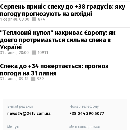
Серпень приніс спеку до +38 градусів: яку
погоду прогнозують на вихідні
1 серпня,
08:00
844
"Тепловий купол" накриває Європу: як
довго протримається сильна спека в
Україні
31 липня,
20:00
10911
Спека до +34 повертається: прогноз
погоди на 31 липня
31 липня,
09:15
939
E-mail редакції
Номер телефону:
news24@24tv.com.ua
+38 044 390 5077
Ми тут:
Ми в соцмережах: