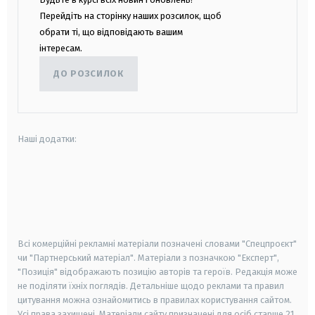
Перейдіть на сторінку наших розсилок, щоб
обрати ті, що відповідають вашим
інтересам.
ДО РОЗСИЛОК
Наші додатки:
android
apple
smart tv
samsung smart tv
Всі комерційні рекламні матеріали позначені словами "Спецпроєкт"
чи "Партнерський матеріал". Матеріали з позначкою "Експерт",
"Позиція" відображають позицію авторів та героїв. Редакція може
не поділяти їхніх поглядів. Детальніше щодо реклами та правил
цитування можна ознайомитись в правилах користування сайтом.
Усі права захищені.
Матеріали сайту призначені для осіб старше
21