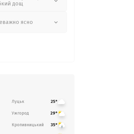
бкий дощ
еважно ясно
Луцьк
25°
Ужгород
29°
Кропивницький
35°