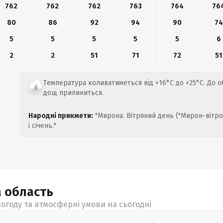
762
762
762
763
764
76
80
86
92
94
90
74
5
5
5
5
5
6
2
2
51
71
72
51
Температура коливатиметься від +16°C до +25°C. До об
дощ припиниться.
Народні прикмети:
"Мирона. Вітряний день ("Мирон-вітро
і січень."
а
область
огоду та атмосферні умови на сьогодні