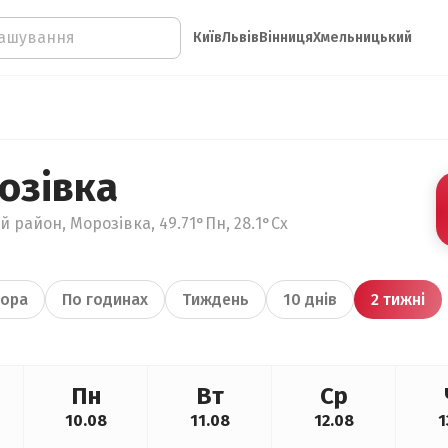
Київ
Львів
Вінниця
Хмельницький
озівка
 район, Морозівка, 49.71°Пн, 28.1°Сх
ора
По годинах
Тиждень
10 днів
2 тижні
Пн
Вт
Ср
10.08
11.08
12.08
1