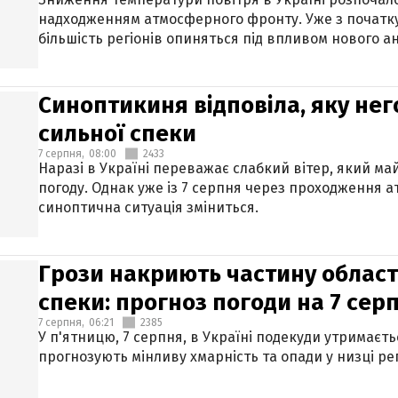
надходженням атмосферного фронту. Уже з початку
більшість регіонів опиняться під впливом нового а
Синоптикиня відповіла, яку нег
сильної спеки
7 серпня,
08:00
2433
Наразі в Україні переважає слабкий вітер, який м
погоду. Однак уже із 7 серпня через проходження 
синоптична ситуація зміниться.
Грози накриють частину областе
спеки: прогноз погоди на 7 сер
7 серпня,
06:21
2385
У п'ятницю, 7 серпня, в Україні подекуди утримаєт
прогнозують мінливу хмарність та опади у низці рег