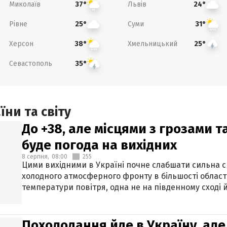
Миколаїв
Львів
37°
24°
Рівне
Суми
25°
31°
Херсон
Хмельницький
38°
25°
Севастополь
35°
ни та світу
До +38, але місцями з грозами 
буде погода на вихідних
8 серпня,
08:00
255
Цими вихідними в Україні почне слабшати сильна 
холодного атмосферного фронту в більшості област
температури повітря, одна не на південному сході й
Похолодання йде в Україну, але