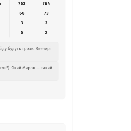
4
763
764
68
73
3
3
5
2
іду будуть грози. Ввечері
гон"). Який Мирон — такий