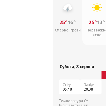
25°
16°
25°
13°
Хмарно, грози
Переважн
ясно
Субота, 8 серпня
Схід:
Захід:
05:48
20:38
Температура С°
Відчувається як