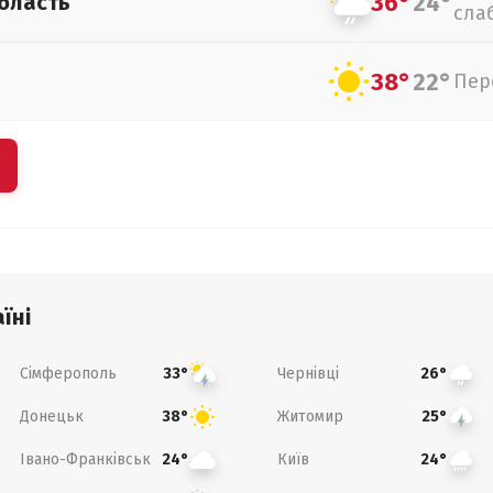
36°
24°
бласть
сла
38°
22°
Пер
їні
Сімферополь
Чернівці
33°
26°
Донецьк
Житомир
38°
25°
Івано-Франківськ
Київ
24°
24°