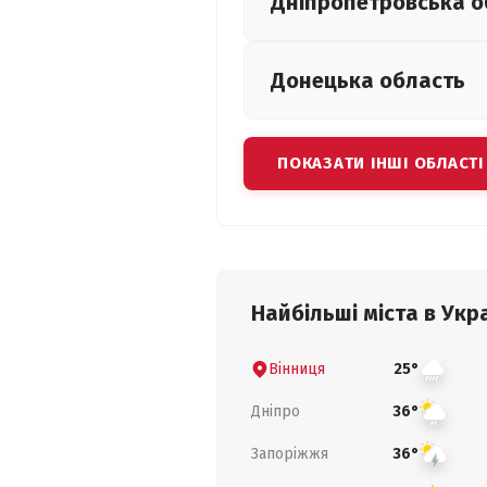
Дніпропетровська
о
Донецька
область
ПОКАЗАТИ ІНШІ ОБЛАСТІ
Найбільші міста в Укра
Вінниця
25°
Дніпро
36°
Запоріжжя
36°