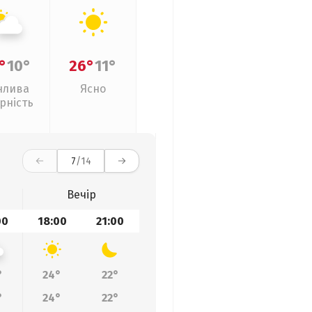
°
10°
26°
11°
нлива
Ясно
рність
7
/14
Вечір
00
18:00
21:00
°
24°
22°
°
24°
22°