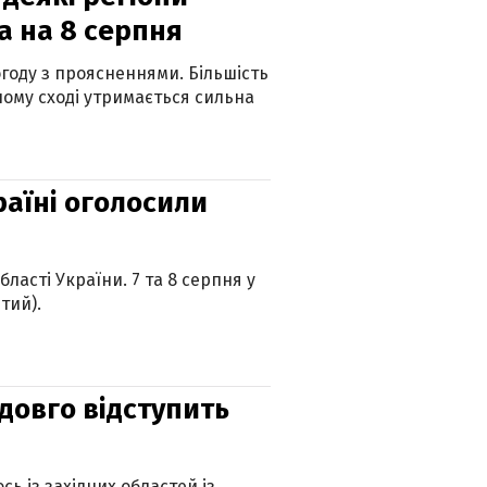
а на 8 серпня
огоду з проясненнями. Більшість
ному сході утримається сильна
країні оголосили
ласті України. 7 та 8 серпня у
тий).
адовго відступить
ь із західних областей із