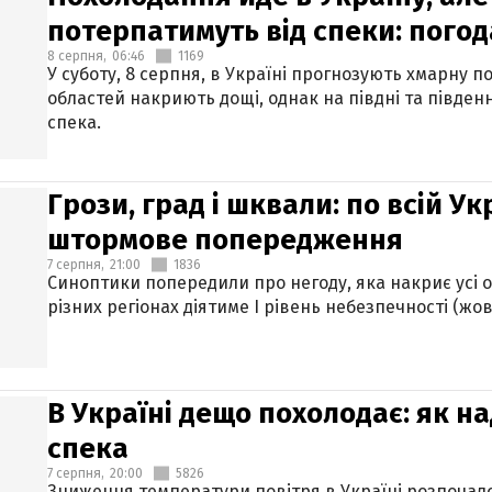
потерпатимуть від спеки: погод
8 серпня,
06:46
1169
У суботу, 8 серпня, в Україні прогнозують хмарну п
областей накриють дощі, однак на півдні та півден
спека.
Грози, град і шквали: по всій У
штормове попередження
7 серпня,
21:00
1836
Синоптики попередили про негоду, яка накриє усі об
різних регіонах діятиме І рівень небезпечності (жов
В Україні дещо похолодає: як н
спека
7 серпня,
20:00
5826
Зниження температури повітря в Україні розпочалос