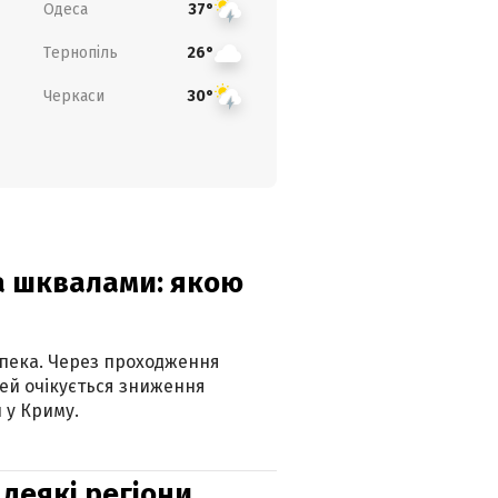
Одеса
37°
Тернопіль
26°
Черкаси
30°
та шквалами: якою
спека. Через проходження
ей очікується зниження
 у Криму.
 деякі регіони