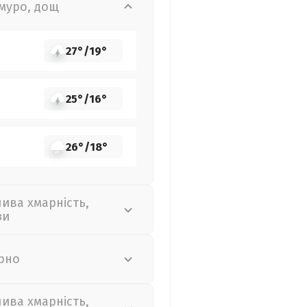
муро, дощ
27°
/
19°
25°
/
16°
26°
/
18°
лива хмарність,
зи
рно
лива хмарність,