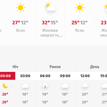
27°
12°
32°
15°
25°
12°
23
о
Ясно
Мінлива
Ясно
Мі
хмарність,
хма
слабкий дощ
Ніч
Ранок
День
00:00
03:00
06:00
09:00
12:00
15:
20°
18°
18°
18°
20°
21
20°
18°
18°
18°
20°
21