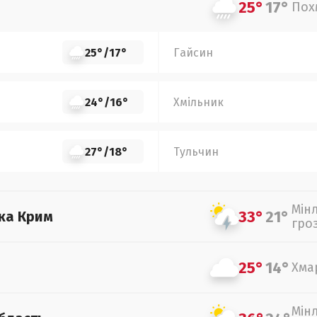
25°
17°
Пох
25°
/
17°
Гайсин
24°
/
16°
Хмільник
27°
/
18°
Тульчин
Мін
33°
21°
ка Крим
гро
25°
14°
Хма
Мін