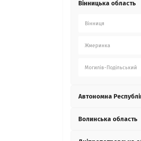
Вінницька
область
Вінниця
Жмеринка
Могилів-Подільський
Автономна Республі
Волинська
область