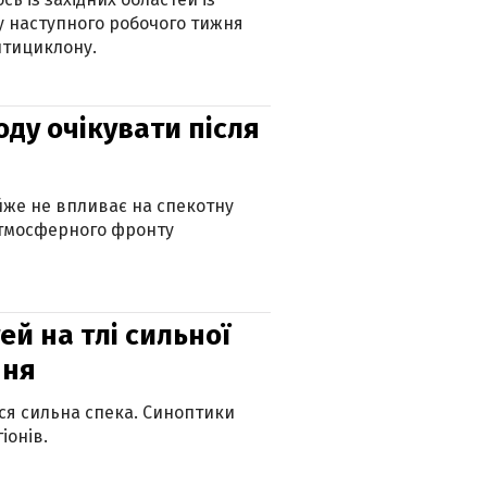
 наступного робочого тижня
нтициклону.
оду очікувати після
айже не впливає на спекотну
атмосферного фронту
й на тлі сильної
пня
ься сильна спека. Синоптики
іонів.