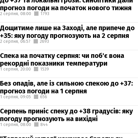
До +37 та локальні грози: синоптики дали
прогноз погоди на початок нового тижня
2 серпня,
08:00
1793
Дощитиме лише на Заході, але припече до
+35: яку погоду прогнозують на 2 серпня
2 серпня,
06:57
2693
Спека на початку серпня: чи поб'є вона
рекордні показники температури
1 серпня,
20:00
1539
Без опадів, але із сильною спекою до +37:
прогноз погоди на 1 серпня
1 серпня,
09:05
656
Серпень приніс спеку до +38 градусів: яку
погоду прогнозують на вихідні
1 серпня,
08:00
844