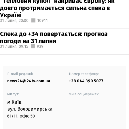
"Тепловий купол" накриває Європу: як
довго протримається сильна спека в
Україні
31 липня,
20:00
10911
Спека до +34 повертається: прогноз
погоди на 31 липня
31 липня,
09:15
939
E-mail редакції
Номер телефону:
news24@24tv.com.ua
+38 044 390 5077
Ми тут:
Ми в соцмережах:
м.Київ
,
вул. Володимирська
офіс
61/11,
50