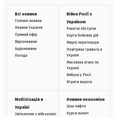
Всі новини
Війна Росії з
Головні новини
Україною
Новини України
Ракетні обстріли
Прямий ефір
Карта бойових дій
Відеоновини
Мирні переговори
Аудіоновини
Повітряна тривога в
Україні
Погода
Масована атака по
Україні
Вибухи у Росії
Втрати ворога
Мобілізація в
Новини економіки
Ціна нафти
Україні
Курси валют
Звільнення з військової