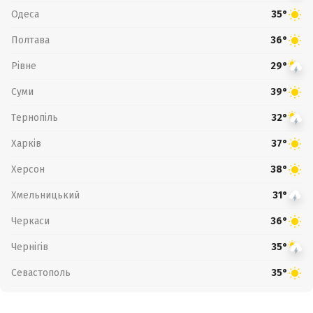
Одеса
35°
Полтава
36°
Рівне
29°
Суми
39°
Тернопіль
32°
Харків
37°
Херсон
38°
Хмельницький
31°
Черкаси
36°
Чернігів
35°
Севастополь
35°