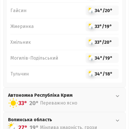
Гайсин
34°
/
20°
Жмеринка
33°
/
19°
Хмільник
33°
/
20°
Могилів-Подільський
34°
/
19°
Тульчин
34°
/
18°
Автономна Республіка Крим
33°
20°
Переважно ясно
Волинська
область
27°
19°
Мінлива хмарність, грози