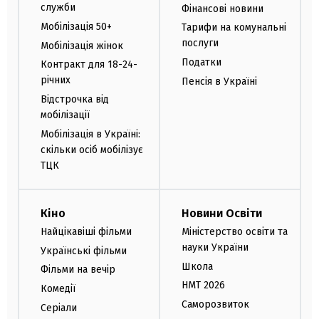
служби
Фінансові новини
Мобілізація 50+
Тарифи на комунальні
послуги
Мобілізація жінок
Податки
Контракт для 18-24-
річних
Пенсія в Україні
Відстрочка від
мобілізації
Мобілізація в Україні:
скільки осіб мобілізує
ТЦК
Кіно
Новини Освіти
Найцікавіші фільми
Міністерство освіти та
науки України
Українські фільми
Школа
Фільми на вечір
НМТ 2026
Комедії
Саморозвиток
Серіали