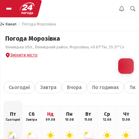
24 Канал
Погода Морозівка
Погода Морозівка
Вінницька обл., Вінницький район, Морозівка, 49.61°Пн, 29.37°Сх
Змінити місто
Сьогодні
Завтра
Вчора
По годинах
Тиж
Пт
Сб
Нд
Пн
Вт
Ср
Чт
Сьогодні
Завтра
09.08
10.08
11.08
12.08
13.08