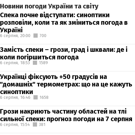
Новини погоди України та світу
Спека почне відступати: синоптики
розповіли, коли та як зміниться погода в
Україні
6 серпня,
20:00
700
Замість спеки – грози, град і шквали: де і
коли погіршиться погода
6 серпня,
18:53
1589
Українці фіксують +50 градусів на
"домашніх" термометрах: що на це кажуть
синоптики
6 серпня,
16:46
1658
Грози накриють частину областей на тлі
сильної спеки: прогноз погоди на 7 серпня
6 серпня,
15:54
381