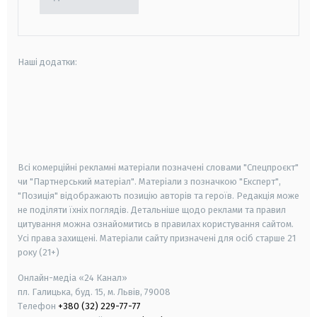
Наші додатки:
android
apple
smart tv
samsung smart tv
Всі комерційні рекламні матеріали позначені словами "Спецпроєкт"
чи "Партнерський матеріал". Матеріали з позначкою "Експерт",
"Позиція" відображають позицію авторів та героїв. Редакція може
не поділяти їхніх поглядів. Детальніше щодо реклами та правил
цитування можна ознайомитись в правилах користування сайтом.
Усі права захищені.
Матеріали сайту призначені для осіб старше
21
року (21+)
Онлайн-медіа «24 Канал»
пл. Галицька, буд. 15, м. Львів, 79008
Телефон
+380 (32) 229-77-77