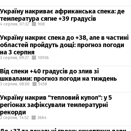
Україну накриває африканська спека: де
температура сягне +39 градусів
4 серпня,
07:32
908
Україну накриє спека до +38, але в частині
областей пройдуть дощі: прогноз погоди
на 3 серпня
3 серпня,
09:27
10936
Від спеки +40 градусів до злив зі
шквалами: прогноз погоди на тиждень
3 серпня,
08:00
5458
Україну накрив "тепловий купол": у 5
регіонах зафіксували температурні
рекорди
2 серпня,
14:52
3664