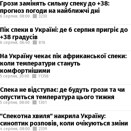
Грози замінять сильну спеку до +38:
прогноз погоди на найближчі дні
6 серпня,
08:00
3230
Пік спеки в Україні: де 6 серпня пригріє до
+38 градусів
6 серпня,
06:40
816
На Україну чекає пік африканської спеки:
коли температури стануть
комфортнішими
5 серпня,
20:00
11358
Спека не відступає: де будуть грози та чи
опуститься температура цього тижня
5 серпня,
08:00
1301
"Спекотна хвиля" накрила Україну:
синоптик розповів, коли очікуються зміни
4 серпня,
08:00
2339