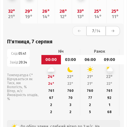
32°
29°
26°
28°
33°
25°
25°
21°
19°
14°
12°
13°
14°
11°
7
/14
П'ятниця, 7 серпня
Ніч
Ранок
Схід:
05:41
00:00
03:00
06:00
09:00
1
Захід:
20:34
Температура С°
24°
22°
21°
22°
Відчувається як
Тиск, мм
24°
22°
21°
22°
Вологість, %
761
760
760
761
Вітер, м/с
Ймовірність опадів,
67
70
77
92
%
2
3
2
1
2
2
5
68
До обіду зливи, слабкий вітер до 3 м/с. На