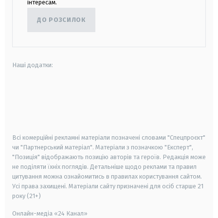
інтересам.
ДО РОЗСИЛОК
Наші додатки:
android
apple
smart tv
samsung smart tv
Всі комерційні рекламні матеріали позначені словами "Спецпроєкт"
чи "Партнерський матеріал". Матеріали з позначкою "Експерт",
"Позиція" відображають позицію авторів та героїв. Редакція може
не поділяти їхніх поглядів. Детальніше щодо реклами та правил
цитування можна ознайомитись в правилах користування сайтом.
Усі права захищені.
Матеріали сайту призначені для осіб старше
21
року (21+)
Онлайн-медіа «24 Канал»