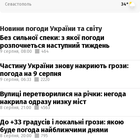
Севастополь
34°
Новини погоди України та світу
Без сильної спеки: з якої погоди
розпочнеться наступний тиждень
9 серпня,
08:00
464
Частину України знову накриють грози:
погода на 9 серпня
9 серпня,
06:33
2220
Вулиці перетворилися на річки: негода
накрила одразу низку міст
8 серпня,
21:00
4563
До +33 градусів і локальні грози: якою
буде погода найближчими днями
8 серпня,
20:00
795