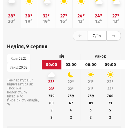
28°
30°
32°
27°
24°
24°
27°
20°
19°
19°
16°
13°
12°
13°
7
/14
Неділя, 9 серпня
Ніч
Ранок
Схід:
05:22
00:00
03:00
06:00
09:00
1
Захід:
20:03
Температура С°
23°
22°
21°
22°
Відчувається як
Тиск, мм
23°
22°
21°
22°
Вологість, %
759
759
759
760
Вітер, м/с
Ймовірність опадів,
60
67
81
71
%
3
4
5
5
2
2
2
2