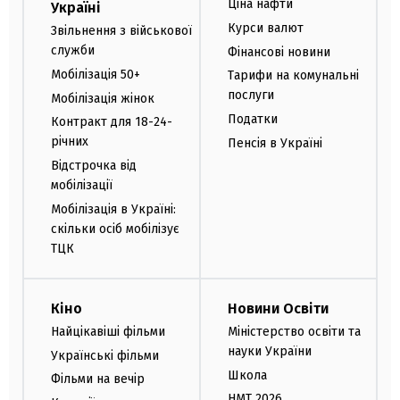
Ціна нафти
Україні
Курси валют
Звільнення з військової
служби
Фінансові новини
Мобілізація 50+
Тарифи на комунальні
послуги
Мобілізація жінок
Податки
Контракт для 18-24-
річних
Пенсія в Україні
Відстрочка від
мобілізації
Мобілізація в Україні:
скільки осіб мобілізує
ТЦК
Кіно
Новини Освіти
Найцікавіші фільми
Міністерство освіти та
науки України
Українські фільми
Школа
Фільми на вечір
НМТ 2026