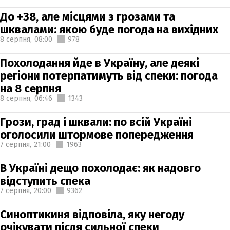
До +38, але місцями з грозами та
шквалами: якою буде погода на вихідних
8 серпня,
08:00
978
Похолодання йде в Україну, але деякі
регіони потерпатимуть від спеки: погода
на 8 серпня
8 серпня,
06:46
1343
Грози, град і шквали: по всій Україні
оголосили штормове попередження
7 серпня,
21:00
1963
В Україні дещо похолодає: як надовго
відступить спека
7 серпня,
20:00
9362
Синоптикиня відповіла, яку негоду
очікувати після сильної спеки