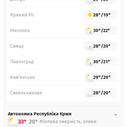
Кривий Ріг
28°
/
19°
Нікополь
30°
/
22°
Самар
28°
/
20°
Павлоград
30°
/
21°
Кам’янське
29°
/
20°
Синельникове
28°
/
20°
Автономна Республіка Крим
33°
20°
Мінлива хмарність, зливи