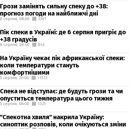
Грози замінять сильну спеку до +38:
прогноз погоди на найближчі дні
6 серпня,
08:00
3361
Пік спеки в Україні: де 6 серпня пригріє до
+38 градусів
6 серпня,
06:40
843
На Україну чекає пік африканської спеки:
коли температури стануть
комфортнішими
5 серпня,
20:00
11513
Спека не відступає: де будуть грози та чи
опуститься температура цього тижня
5 серпня,
08:00
1325
"Спекотна хвиля" накрила Україну:
синоптик розповів, коли очікуються зміни