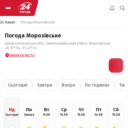
24 Канал
Погода Морозівське
Погода Морозівське
Дніпропетровська обл., Синельниківський район, Морозівське,
48.37°Пн, 35.43°Сх
Змінити місто
Сьогодні
Завтра
Вчора
По годинах
Тиж
Нд
Пн
Вт
Ср
Чт
Пт
Сб
Сьогодні
Завтра
11.08
12.08
13.08
14.08
15.08