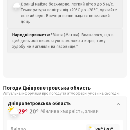
Вранці майже безхмарно, легкий вітер до 5 м/с.
Температура повітря від +20°C до +28°C, одягайте
легкий одяг. Ввечері почне падати невеликий
дощ.
Народні прикмети:
"Матія (Матвія). Вважалося, що в
цей день змії висмоктують молоко з корів, тому
худобу не виганяли на пасовище."
Погода Дніпропетровська
область
Актуальна інформація про погоду та атмосферні умови на сьогодні
Дніпропетровська
область
29°
20°
Мінлива хмарність, зливи
Дніпро
29°
/
20°