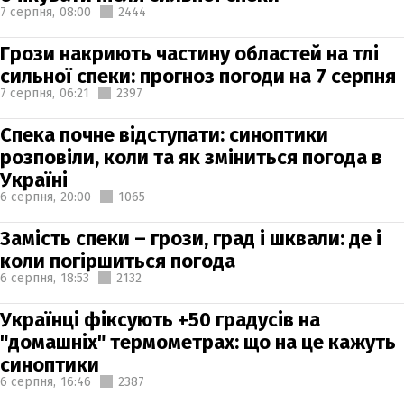
7 серпня,
08:00
2444
Грози накриють частину областей на тлі
сильної спеки: прогноз погоди на 7 серпня
7 серпня,
06:21
2397
Спека почне відступати: синоптики
розповіли, коли та як зміниться погода в
Україні
6 серпня,
20:00
1065
Замість спеки – грози, град і шквали: де і
коли погіршиться погода
6 серпня,
18:53
2132
Українці фіксують +50 градусів на
"домашніх" термометрах: що на це кажуть
синоптики
6 серпня,
16:46
2387