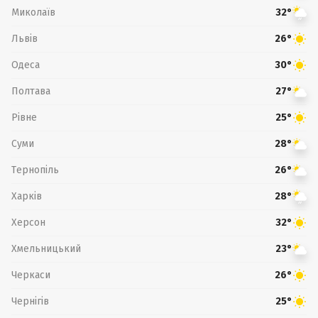
Миколаїв
32°
Львів
26°
Одеса
30°
Полтава
27°
Рівне
25°
Суми
28°
Тернопіль
26°
Харків
28°
Херсон
32°
Хмельницький
23°
Черкаси
26°
Чернігів
25°