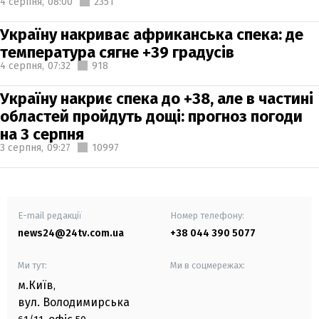
4 серпня,
08:00
2351
Україну накриває африканська спека: де
температура сягне +39 градусів
4 серпня,
07:32
918
Україну накриє спека до +38, але в частині
областей пройдуть дощі: прогноз погоди
на 3 серпня
3 серпня,
09:27
10997
E-mail редакції
Номер телефону:
news24@24tv.com.ua
+38 044 390 5077
Ми тут:
Ми в соцмережах:
м.Київ
,
вул. Володимирська