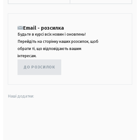
Email - розсилка
Будьте в курсі всіх новин і оновлень!
Перейдіть на сторінку наших розсилок, щоб
обрати ті, що відповідають вашим
інтересам.
ДО РОЗСИЛОК
Наші додатки:
android
apple
smart tv
samsung smart tv