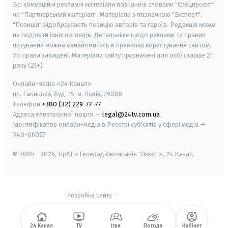
Всі комерційні рекламні матеріали позначені словами "Спецпроєкт"
чи "Партнерський матеріал". Матеріали з позначкою "Експерт",
"Позиція" відображають позицію авторів та героїв. Редакція може
не поділяти їхніх поглядів. Детальніше щодо реклами та правил
цитування можна ознайомитись в правилах користування сайтом.
Усі права захищені.
Матеріали сайту призначені для осіб старше
21
року (21+)
Онлайн-медіа «24 Канал»
пл. Галицька, буд. 15, м. Львів, 79008
Телефон
+380 (32) 229-77-77
Адреса електронної пошти —
legal@24tv.com.ua
Ідентифікатор онлайн-медіа в Реєстрі суб'єктів у сфері медіа —
R40-06057
© 2005—2026,
ПрАТ «Телерадіокомпанія "Люкс"», 24 Канал.
Розробка сайту
-
24 Канал
TV
Ігри
Погода
Кабінет