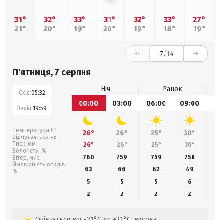
31°
32°
33°
31°
32°
33°
27°
21°
20°
19°
20°
19°
18°
19°
7
/14
П'ятниця, 7 серпня
Ніч
Ранок
Схід:
05:32
00:00
03:00
06:00
09:00
1
Захід:
19:59
Температура С°
26°
26°
25°
30°
Відчувається як
Тиск, мм
26°
26°
25°
30°
Вологість, %
760
759
759
758
Вітер, м/с
Ймовірність опадів,
63
66
62
49
%
5
5
5
6
2
2
2
2
Очікується від +21°C до +31°C, висока