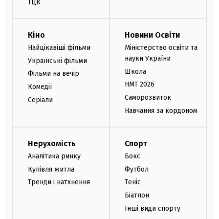
ТЦК
Кіно
Новини Освіти
Найцікавіші фільми
Міністерство освіти та
науки України
Українські фільми
Школа
Фільми на вечір
НМТ 2026
Комедії
Саморозвиток
Серіали
Навчання за кордоном
Нерухомість
Спорт
Аналітика ринку
Бокс
Купівля житла
Футбол
Тренди і натхнення
Теніс
Біатлон
Інші види спорту