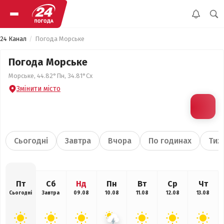
24 Канал
Погода Морське
Погода Морське
Морське, 44.82°Пн, 34.81°Сх
Змінити місто
Сьогодні
Завтра
Вчора
По годинах
Тиж
Пт
Сб
Нд
Пн
Вт
Ср
Чт
Сьогодні
Завтра
09.08
10.08
11.08
12.08
13.08