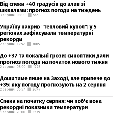
Від спеки +40 градусів до злив зі
шквалами: прогноз погоди на тиждень
3 серпня,
08:00
5458
Україну накрив "тепловий купол": у 5
регіонах зафіксували температурні
рекорди
2 серпня,
14:52
3665
До +37 та локальні грози: синоптики дали
прогноз погоди на початок нового тижня
2 серпня,
08:00
1793
Дощитиме лише на Заході, але припече до
+35: яку погоду прогнозують на 2 серпня
2 серпня,
06:57
2694
Спека на початку серпня: чи поб'є вона
рекордні показники температури
1 серпня,
20:00
1539