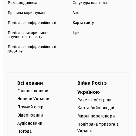
Рекламодавцям
Структура власності
Правила користування
Архів
Політика конфіденційності
Карта сайту
Політика використання
Ігри
штучного інтелекту
Політика конфіденційності
додатку
Всі новини
Війна Росії з
Головні новини
Україною
Новини України
Ракетні обстріли
Прямий ефір
Карта бойових дій
Відеоновини
Мирні переговори
Аудіоновини
Повітряна тривога в
Україні
Погода