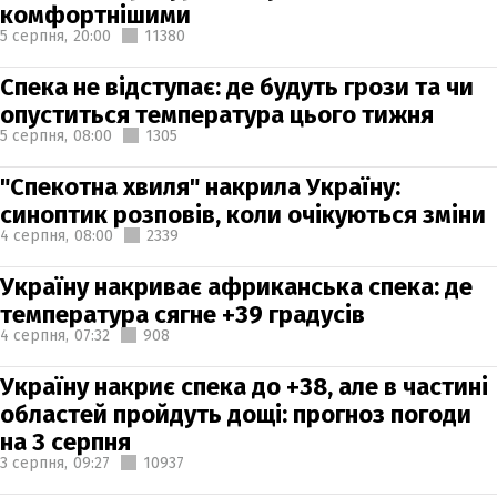
комфортнішими
5 серпня,
20:00
11380
Спека не відступає: де будуть грози та чи
опуститься температура цього тижня
5 серпня,
08:00
1305
"Спекотна хвиля" накрила Україну:
синоптик розповів, коли очікуються зміни
4 серпня,
08:00
2339
Україну накриває африканська спека: де
температура сягне +39 градусів
4 серпня,
07:32
908
Україну накриє спека до +38, але в частині
областей пройдуть дощі: прогноз погоди
на 3 серпня
3 серпня,
09:27
10937