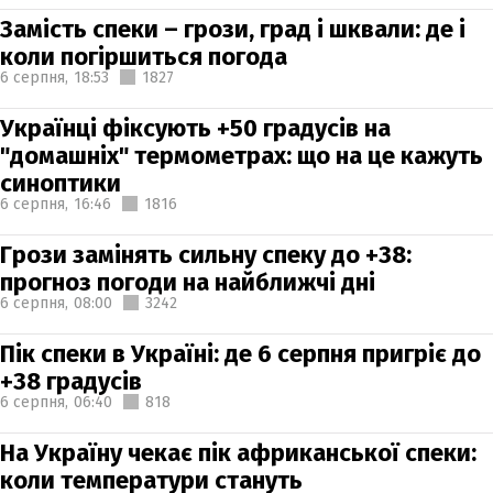
Замість спеки – грози, град і шквали: де і
коли погіршиться погода
6 серпня,
18:53
1827
Українці фіксують +50 градусів на
"домашніх" термометрах: що на це кажуть
синоптики
6 серпня,
16:46
1816
Грози замінять сильну спеку до +38:
прогноз погоди на найближчі дні
6 серпня,
08:00
3242
Пік спеки в Україні: де 6 серпня пригріє до
+38 градусів
6 серпня,
06:40
818
На Україну чекає пік африканської спеки:
коли температури стануть