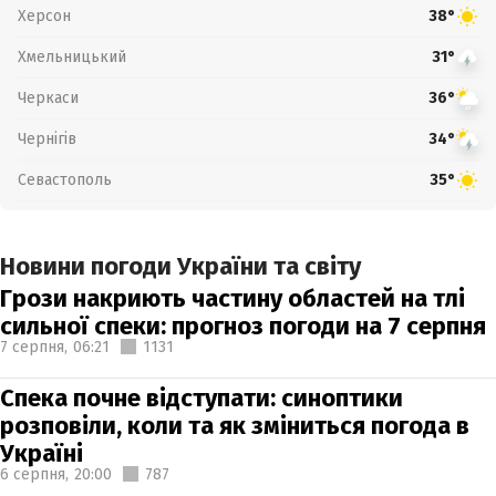
Херсон
38°
Хмельницький
31°
Черкаси
36°
Чернігів
34°
Севастополь
35°
Новини погоди України та світу
Грози накриють частину областей на тлі
сильної спеки: прогноз погоди на 7 серпня
7 серпня,
06:21
1131
Спека почне відступати: синоптики
розповіли, коли та як зміниться погода в
Україні
6 серпня,
20:00
787