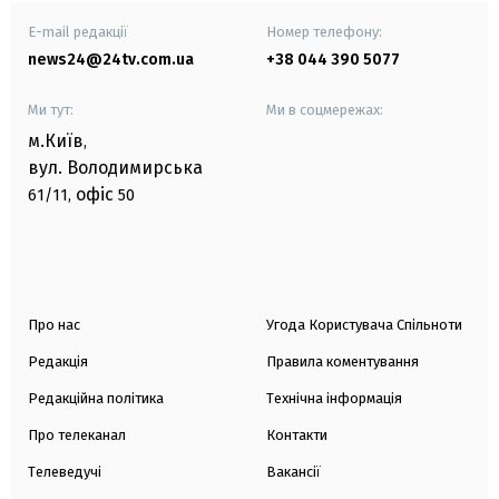
E-mail редакції
Номер телефону:
news24@24tv.com.ua
+38 044 390 5077
Ми тут:
Ми в соцмережах:
м.Київ
,
вул. Володимирська
офіс
61/11,
50
Про нас
Угода Користувача Спільноти
Редакція
Правила коментування
Редакційна політика
Технічна інформація
Про телеканал
Контакти
Телеведучі
Вакансії