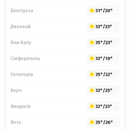
Білогірськ
31°
/
20°
Джанкой
33°
/
23°
Яни Капу
35°
/
23°
Сімферополь
33°
/
19°
Євпаторія
35°
/
22°
Керч
33°
/
25°
Феодосія
32°
/
23°
Ялта
35°
/
26°