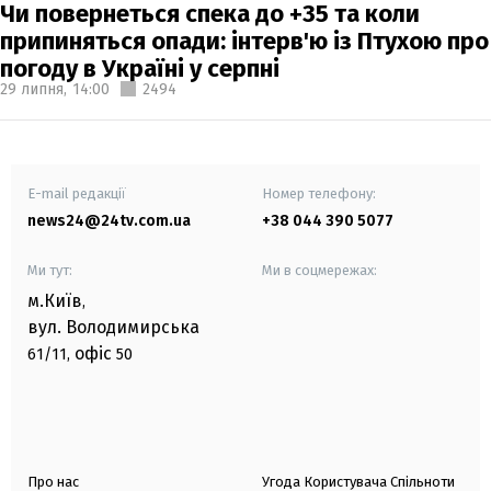
Чи повернеться спека до +35 та коли
припиняться опади: інтерв'ю із Птухою про
погоду в Україні у серпні
29 липня,
14:00
2494
E-mail редакції
Номер телефону:
news24@24tv.com.ua
+38 044 390 5077
Ми тут:
Ми в соцмережах:
м.Київ
,
вул. Володимирська
офіс
61/11,
50
Про нас
Угода Користувача Спільноти