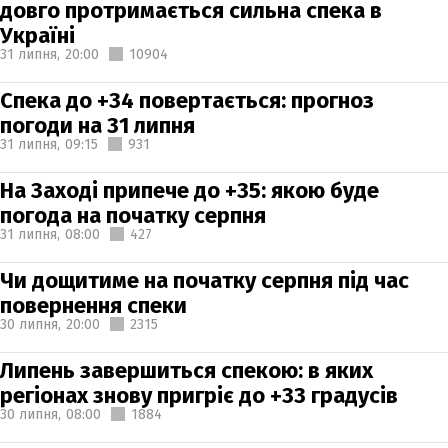
довго протримається сильна спека в
Україні
31 липня,
20:00
10904
Спека до +34 повертається: прогноз
погоди на 31 липня
31 липня,
09:15
931
На Заході припече до +35: якою буде
погода на початку серпня
31 липня,
08:00
427
Чи дощитиме на початку серпня під час
повернення спеки
30 липня,
20:00
2315
Липень завершиться спекою: в яких
регіонах знову пригріє до +33 градусів
30 липня,
08:00
1884