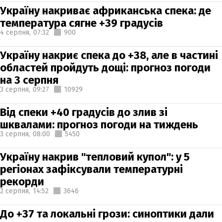
Україну накриває африканська спека: де
температура сягне +39 градусів
4 серпня,
07:32
900
Україну накриє спека до +38, але в частині
областей пройдуть дощі: прогноз погоди
на 3 серпня
3 серпня,
09:27
10929
Від спеки +40 градусів до злив зі
шквалами: прогноз погоди на тиждень
3 серпня,
08:00
5450
Україну накрив "тепловий купол": у 5
регіонах зафіксували температурні
рекорди
2 серпня,
14:52
3646
До +37 та локальні грози: синоптики дали