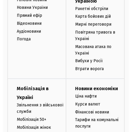
Україною
Новини України
Ракетні обстріли
Прямий ефір
Карта бойових дій
Відеоновини
Мирні переговори
Аудіоновини
Повітряна тривога в
Україні
Погода
Масована атака по
Україні
Вибухи у Росії
Втрати ворога
Мобілізація в
Новини економіки
Ціна нафти
Україні
Курси валют
Звільнення з військової
служби
Фінансові новини
Мобілізація 50+
Тарифи на комунальні
послуги
Мобілізація жінок