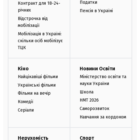
Податки
Контракт для 18-24-
річних
Пенсія в Україні
Відстрочка від
мобілізації
Мобілізація в Україні:
скільки осіб мобілізує
ТЦК
Кіно
Новини Освіти
Найцікавіші фільми
Міністерство освіти та
науки України
Українські фільми
Школа
Фільми на вечір
НМТ 2026
Комедії
Саморозвиток
Серіали
Навчання за кордоном
Нерухомість
Спорт