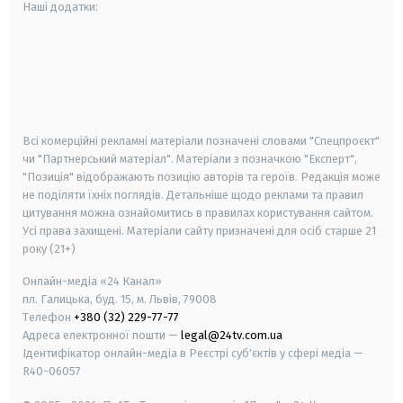
Наші додатки:
android
apple
smart tv
samsung smart tv
Всі комерційні рекламні матеріали позначені словами "Спецпроєкт"
чи "Партнерський матеріал". Матеріали з позначкою "Експерт",
"Позиція" відображають позицію авторів та героїв. Редакція може
не поділяти їхніх поглядів. Детальніше щодо реклами та правил
цитування можна ознайомитись в правилах користування сайтом.
Усі права захищені.
Матеріали сайту призначені для осіб старше
21
року (21+)
Онлайн-медіа «24 Канал»
пл. Галицька, буд. 15, м. Львів, 79008
Телефон
+380 (32) 229-77-77
Адреса електронної пошти —
legal@24tv.com.ua
Ідентифікатор онлайн-медіа в Реєстрі суб'єктів у сфері медіа —
R40-06057