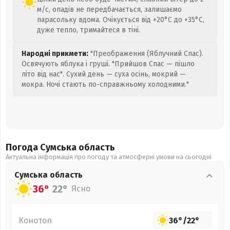
м/с, опадів не передбачається, залишаємо
парасольку вдома. Очікується від +20°C до +35°C,
дуже тепло, тримайтеся в тіні.
Народні прикмети:
"Преображення (Яблучний Спас).
Освячують яблука і груші. "Прийшов Спас — пішло
літо від нас". Сухий день — суха осінь, мокрий —
мокра. Ночі стають по-справжньому холодними."
Погода Сумська
область
Актуальна інформація про погоду та атмосферні умови на сьогодні
Сумська
область
36°
22°
Ясно
Конотоп
36°
/
22°