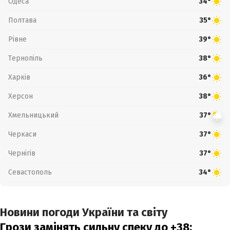
Одеса
34°
Полтава
35°
Рівне
39°
Тернопіль
38°
Харків
36°
Херсон
38°
Хмельницький
37°
Черкаси
37°
Чернігів
37°
Севастополь
34°
Новини погоди України та світу
Грози замінять сильну спеку до +38: