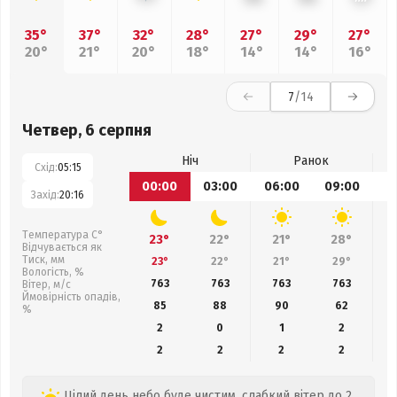
35°
37°
32°
28°
27°
29°
27°
20°
21°
20°
18°
14°
14°
16°
7
/14
Четвер, 6 серпня
Ніч
Ранок
Схід:
05:15
00:00
03:00
06:00
09:00
1
Захід:
20:16
Температура С°
23°
22°
21°
28°
Відчувається як
Тиск, мм
23°
22°
21°
29°
Вологість, %
763
763
763
763
Вітер, м/с
Ймовірність опадів,
85
88
90
62
%
2
0
1
2
2
2
2
2
Цілий день небо буде чистим, слабкий вітер до 2