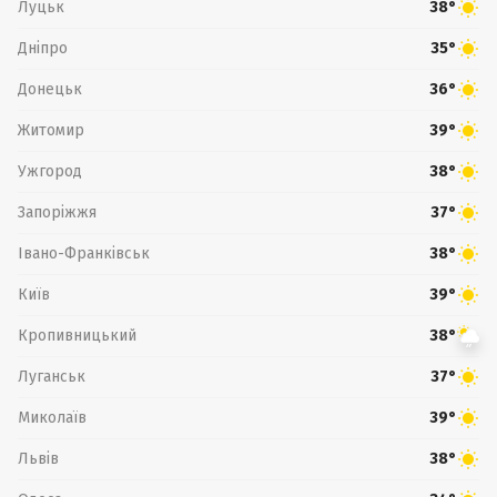
Луцьк
38°
Дніпро
35°
Донецьк
36°
Житомир
39°
Ужгород
38°
Запоріжжя
37°
Івано-Франківськ
38°
Київ
39°
Кропивницький
38°
Луганськ
37°
Миколаїв
39°
Львів
38°