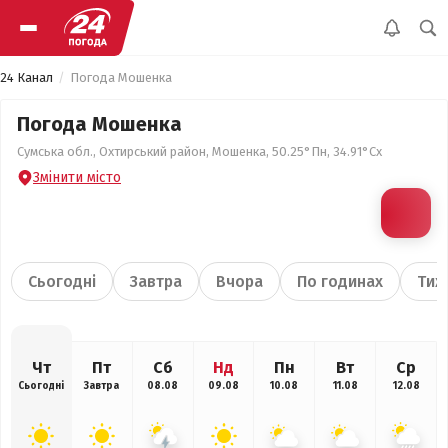
24 Канал
Погода Мошенка
Погода Мошенка
Сумська обл., Охтирський район, Мошенка, 50.25°Пн, 34.91°Сх
Змінити місто
Сьогодні
Завтра
Вчора
По годинах
Тиж
Чт
Пт
Сб
Нд
Пн
Вт
Ср
Сьогодні
Завтра
08.08
09.08
10.08
11.08
12.08