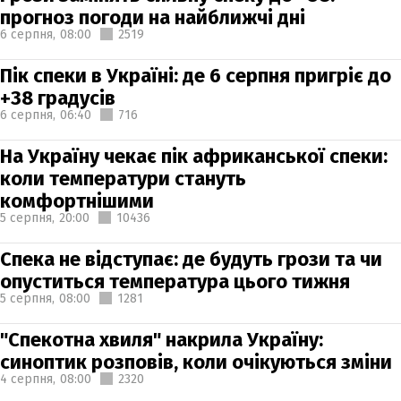
прогноз погоди на найближчі дні
6 серпня,
08:00
2519
Пік спеки в Україні: де 6 серпня пригріє до
+38 градусів
6 серпня,
06:40
716
На Україну чекає пік африканської спеки:
коли температури стануть
комфортнішими
5 серпня,
20:00
10436
Спека не відступає: де будуть грози та чи
опуститься температура цього тижня
5 серпня,
08:00
1281
"Спекотна хвиля" накрила Україну:
синоптик розповів, коли очікуються зміни
4 серпня,
08:00
2320