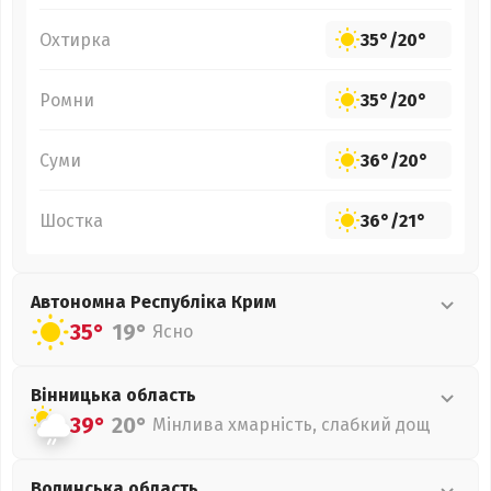
Охтирка
35°
/
20°
Ромни
35°
/
20°
Суми
36°
/
20°
Шостка
36°
/
21°
Автономна Республіка Крим
35°
19°
Ясно
Вінницька
область
39°
20°
Мінлива хмарність, слабкий дощ
Волинська
область