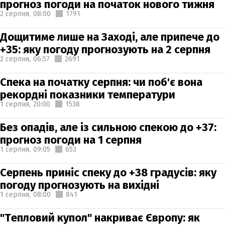
прогноз погоди на початок нового тижня
2 серпня,
08:00
1791
Дощитиме лише на Заході, але припече до
+35: яку погоду прогнозують на 2 серпня
2 серпня,
06:57
2691
Спека на початку серпня: чи поб'є вона
рекордні показники температури
1 серпня,
20:00
1538
Без опадів, але із сильною спекою до +37:
прогноз погоди на 1 серпня
1 серпня,
09:05
653
Серпень приніс спеку до +38 градусів: яку
погоду прогнозують на вихідні
1 серпня,
08:00
841
"Тепловий купол" накриває Європу: як