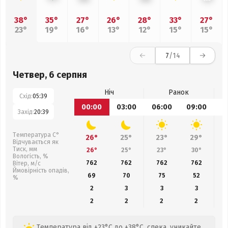
38°
35°
27°
26°
28°
33°
27°
23°
19°
16°
13°
12°
15°
15°
7
/14
Четвер, 6 серпня
Ніч
Ранок
Схід:
05:39
00:00
03:00
06:00
09:00
1
Захід:
20:39
Температура С°
26°
25°
23°
29°
Відчувається як
Тиск, мм
26°
25°
23°
30°
Вологість, %
762
762
762
762
Вітер, м/с
Ймовірність опадів,
69
70
75
52
%
2
3
3
3
2
2
2
2
Температура від +23°C до +38°C, спека, уникайте