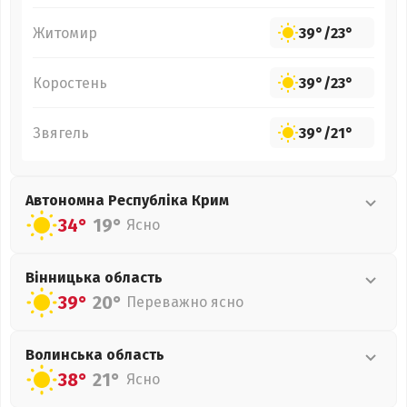
Житомир
39°
/
23°
Коростень
39°
/
23°
Звягель
39°
/
21°
Автономна Республіка Крим
34°
19°
Ясно
Вінницька
область
39°
20°
Переважно ясно
Волинська
область
38°
21°
Ясно