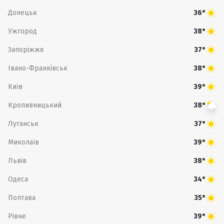
Донецьк
36°
Ужгород
38°
Запоріжжя
37°
Івано-Франківськ
38°
Київ
39°
Кропивницький
38°
Луганськ
37°
Миколаїв
39°
Львів
38°
Одеса
34°
Полтава
35°
Рівне
39°