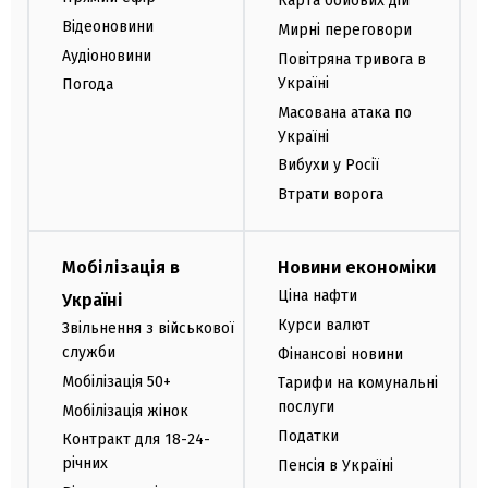
Карта бойових дій
Відеоновини
Мирні переговори
Аудіоновини
Повітряна тривога в
Україні
Погода
Масована атака по
Україні
Вибухи у Росії
Втрати ворога
Мобілізація в
Новини економіки
Ціна нафти
Україні
Курси валют
Звільнення з військової
служби
Фінансові новини
Мобілізація 50+
Тарифи на комунальні
послуги
Мобілізація жінок
Податки
Контракт для 18-24-
річних
Пенсія в Україні