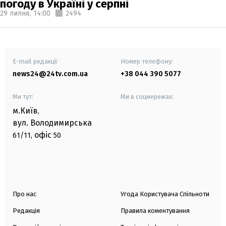
погоду в Україні у серпні
29 липня,
14:00
2494
E-mail редакції
Номер телефону:
news24@24tv.com.ua
+38 044 390 5077
Ми тут:
Ми в соцмережах:
м.Київ
,
вул. Володимирська
офіс
61/11,
50
Про нас
Угода Користувача Спільноти
Редакція
Правила коментування