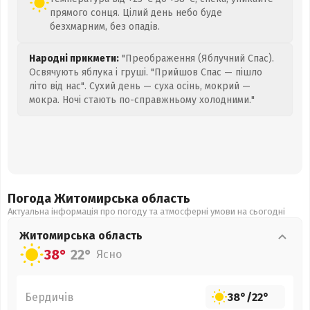
прямого сонця. Цілий день небо буде
безхмарним, без опадів.
Народні прикмети:
"Преображення (Яблучний Спас).
Освячують яблука і груші. "Прийшов Спас — пішло
літо від нас". Сухий день — суха осінь, мокрий —
мокра. Ночі стають по-справжньому холодними."
Погода Житомирська
область
Актуальна інформація про погоду та атмосферні умови на сьогодні
Житомирська
область
38°
22°
Ясно
Бердичів
38°
/
22°