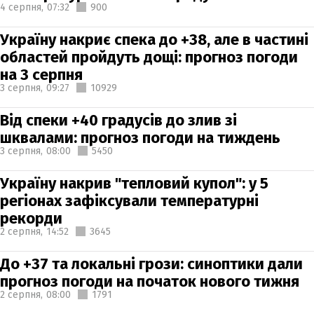
4 серпня,
07:32
900
Україну накриє спека до +38, але в частині
областей пройдуть дощі: прогноз погоди
на 3 серпня
3 серпня,
09:27
10929
Від спеки +40 градусів до злив зі
шквалами: прогноз погоди на тиждень
3 серпня,
08:00
5450
Україну накрив "тепловий купол": у 5
регіонах зафіксували температурні
рекорди
2 серпня,
14:52
3645
До +37 та локальні грози: синоптики дали
прогноз погоди на початок нового тижня
2 серпня,
08:00
1791