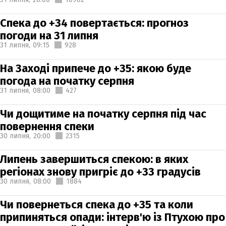
Спека до +34 повертається: прогноз
погоди на 31 липня
31 липня,
09:15
928
На Заході припече до +35: якою буде
погода на початку серпня
31 липня,
08:00
427
Чи дощитиме на початку серпня під час
повернення спеки
30 липня,
20:00
2315
Липень завершиться спекою: в яких
регіонах знову пригріє до +33 градусів
30 липня,
08:00
1884
Чи повернеться спека до +35 та коли
припиняться опади: інтерв'ю із Птухою про