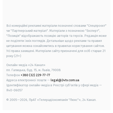
android
apple
smart tv
samsung smart tv
Всі комерційні рекламні матеріали позначені словами "Спецпроєкт"
чи "Партнерський матеріал". Матеріали з позначкою "Експерт",
"Позиція" відображають позицію авторів та героїв. Редакція може
не поділяти їхніх поглядів. Детальніше щодо реклами та правил
цитування можна ознайомитись в правилах користування сайтом.
Усі права захищені.
Матеріали сайту призначені для осіб старше
21
року (21+)
Онлайн-медіа «24 Канал»
пл. Галицька, буд. 15, м. Львів, 79008
Телефон
+380 (32) 229-77-77
Адреса електронної пошти —
legal@24tv.com.ua
Ідентифікатор онлайн-медіа в Реєстрі суб'єктів у сфері медіа —
R40-06057
© 2005—2026,
ПрАТ «Телерадіокомпанія "Люкс"», 24 Канал.