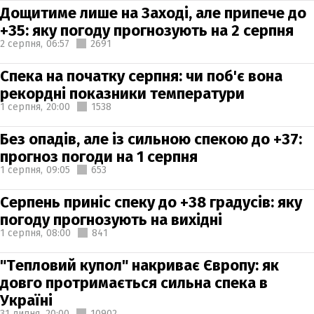
Дощитиме лише на Заході, але припече до
+35: яку погоду прогнозують на 2 серпня
2 серпня,
06:57
2691
Спека на початку серпня: чи поб'є вона
рекордні показники температури
1 серпня,
20:00
1538
Без опадів, але із сильною спекою до +37:
прогноз погоди на 1 серпня
1 серпня,
09:05
653
Серпень приніс спеку до +38 градусів: яку
погоду прогнозують на вихідні
1 серпня,
08:00
841
"Тепловий купол" накриває Європу: як
довго протримається сильна спека в
Україні
31 липня,
20:00
10902