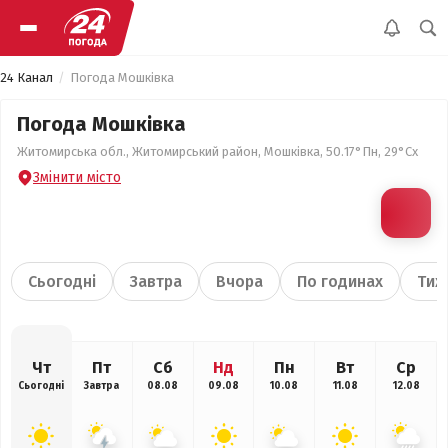
24 Канал
Погода Мошківка
Погода Мошківка
Житомирська обл., Житомирський район, Мошківка, 50.17°Пн, 29°Сх
Змінити місто
Сьогодні
Завтра
Вчора
По годинах
Тиж
Чт
Пт
Сб
Нд
Пн
Вт
Ср
Сьогодні
Завтра
08.08
09.08
10.08
11.08
12.08