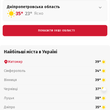
Дніпропетровська
область
35°
23°
Ясно
ПОКАЗАТИ ІНШІ ОБЛАСТІ
Найбільші міста в Україні
Житомир
39°
Сімферополь
34°
Вінниця
39°
Чернівці
37°
Луцьк
38°
Дніпро
35°