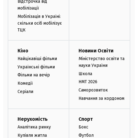
Відстрочка від
мобілізації
Мобілізація в Україні:
скільки осіб мобілізує
ТЦК
Кіно
Новини Освіти
Найцікавіші фільми
Міністерство освіти та
науки України
Українські фільми
Школа
Фільми на вечір
НМТ 2026
Комедії
Саморозвиток
Серіали
Навчання за кордоном
Нерухомість
Спорт
Аналітика ринку
Бокс
Купівля житла
Футбол