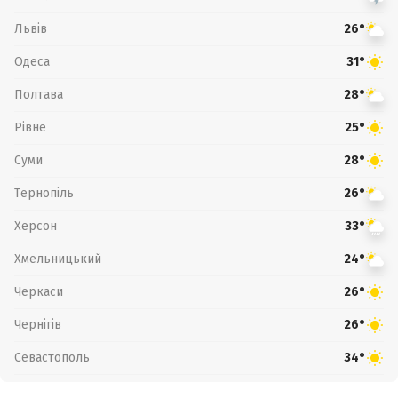
Львів
26°
Одеса
31°
Полтава
28°
Рівне
25°
Суми
28°
Тернопіль
26°
Херсон
33°
Хмельницький
24°
Черкаси
26°
Чернігів
26°
Севастополь
34°