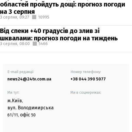
областей пройдуть дощі: прогноз погоди
на 3 серпня
3 серпня,
09:27
10995
Від спеки +40 градусів до злив зі
шквалами: прогноз погоди на тиждень
3 серпня,
08:00
5466
E-mail редакції
Номер телефону:
news24@24tv.com.ua
+38 044 390 5077
Ми тут:
Ми в соцмережах:
м.Київ
,
вул. Володимирська
офіс
61/11,
50