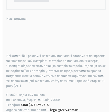
Наші додатки:
android
apple
smart tv
samsung smart tv
Всі комерційні рекламні матеріали позначені словами "Спецпроєкт"
чи "Партнерський матеріал". Матеріали з позначкою "Експерт",
"Позиція" відображають позицію авторів та героїв. Редакція може
не поділяти їхніх поглядів. Детальніше щодо реклами та правил
цитування можна ознайомитись в правилах користування сайтом.
Усі права захищені.
Матеріали сайту призначені для осіб старше
21
року (21+)
Онлайн-медіа «24 Канал»
пл. Галицька, буд. 15, м. Львів, 79008
Телефон
+380 (32) 229-77-77
Адреса електронної пошти —
legal@24tv.com.ua