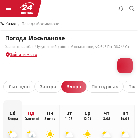
24 Канал
Погода Мосьпанове
Погода Мосьпанове
Харківська обл., Чугуївський район, Мосьпанове, 49.64°Пн, 36.74°Сх
Змінити місто
Сьогодні
Завтра
Вчора
По годинах
Тиж
Сб
Нд
Пн
Вт
Ср
Чт
Пт
Вчора
Сьогодні
Завтра
11.08
12.08
13.08
14.08