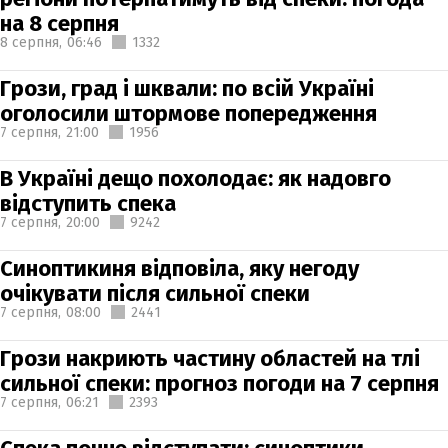
на 8 серпня
8 серпня,
06:46
1332
Грози, град і шквали: по всій Україні
оголосили штормове попередження
7 серпня,
21:00
1956
В Україні дещо похолодає: як надовго
відступить спека
7 серпня,
20:00
9242
Синоптикиня відповіла, яку негоду
очікувати після сильної спеки
7 серпня,
08:00
2441
Грози накриють частину областей на тлі
сильної спеки: прогноз погоди на 7 серпня
7 серпня,
06:21
2393