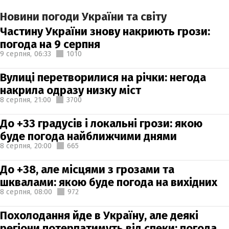
Новини погоди України та світу
Частину України знову накриють грози:
погода на 9 серпня
9 серпня,
06:33
1010
Вулиці перетворилися на річки: негода
накрила одразу низку міст
8 серпня,
21:00
3700
До +33 градусів і локальні грози: якою
буде погода найближчими днями
8 серпня,
20:00
665
До +38, але місцями з грозами та
шквалами: якою буде погода на вихідних
8 серпня,
08:00
972
Похолодання йде в Україну, але деякі
регіони потерпатимуть від спеки: погода