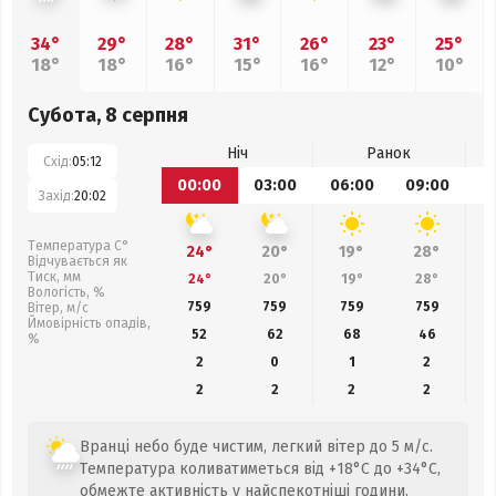
34°
29°
28°
31°
26°
23°
25°
18°
18°
16°
15°
16°
12°
10°
Субота, 8 серпня
Ніч
Ранок
Схід:
05:12
00:00
03:00
06:00
09:00
1
Захід:
20:02
Температура С°
24°
20°
19°
28°
Відчувається як
Тиск, мм
24°
20°
19°
28°
Вологість, %
759
759
759
759
Вітер, м/с
Ймовірність опадів,
52
62
68
46
%
2
0
1
2
2
2
2
2
Вранці небо буде чистим, легкий вітер до 5 м/с.
Температура коливатиметься від +18°C до +34°C,
обмежте активність у найспекотніші години.