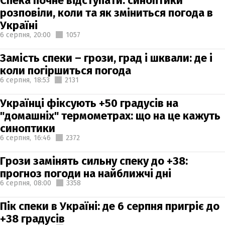
Спека почне відступати: синоптики
розповіли, коли та як зміниться погода в
Україні
6 серпня,
20:00
1057
Замість спеки – грози, град і шквали: де і
коли погіршиться погода
6 серпня,
18:53
2131
Українці фіксують +50 градусів на
"домашніх" термометрах: що на це кажуть
синоптики
6 серпня,
16:46
2372
Грози замінять сильну спеку до +38:
прогноз погоди на найближчі дні
6 серпня,
08:00
3358
Пік спеки в Україні: де 6 серпня пригріє до
+38 градусів