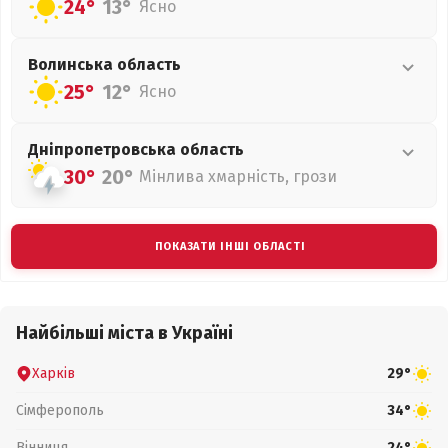
24°
13°
Ясно
Волинська
область
25°
12°
Ясно
Дніпропетровська
область
30°
20°
Мінлива хмарність, грози
ПОКАЗАТИ ІНШІ ОБЛАСТІ
Найбільші міста в Україні
Харків
29°
Сімферополь
34°
Вінниця
24°