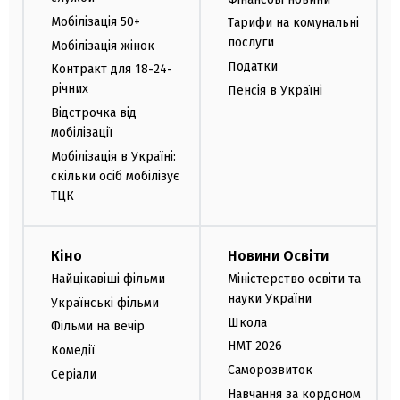
Мобілізація 50+
Тарифи на комунальні
послуги
Мобілізація жінок
Податки
Контракт для 18-24-
річних
Пенсія в Україні
Відстрочка від
мобілізації
Мобілізація в Україні:
скільки осіб мобілізує
ТЦК
Кіно
Новини Освіти
Найцікавіші фільми
Міністерство освіти та
науки України
Українські фільми
Школа
Фільми на вечір
НМТ 2026
Комедії
Саморозвиток
Серіали
Навчання за кордоном