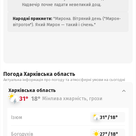
Надвечір почне падати невеликий дощ.
Народні прикмети:
"Мирона. Вітряний день ("Мирон-
вітрогон"). Який Мирон — такий і січень."
Погода Харківська
область
Актуальна інформація про погоду та атмосферні умови на сьогодні
Харківська
область
31°
18°
Мінлива хмарність, грози
Ізюм
31°
/
18°
Богодухів
27°
/
18°