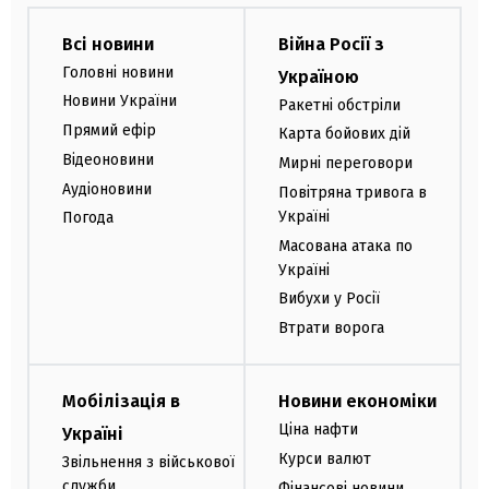
Всі новини
Війна Росії з
Головні новини
Україною
Новини України
Ракетні обстріли
Прямий ефір
Карта бойових дій
Відеоновини
Мирні переговори
Аудіоновини
Повітряна тривога в
Україні
Погода
Масована атака по
Україні
Вибухи у Росії
Втрати ворога
Мобілізація в
Новини економіки
Ціна нафти
Україні
Курси валют
Звільнення з військової
служби
Фінансові новини