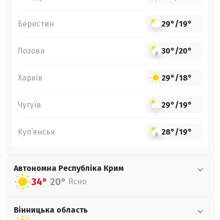
Берестин
29°
/
19°
Лозова
30°
/
20°
Харків
29°
/
18°
Чугуїв
29°
/
19°
Куп’янськ
28°
/
19°
Автономна Республіка Крим
34°
20°
Ясно
Вінницька
область