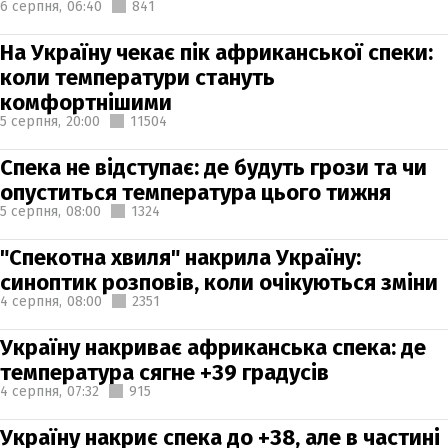
6 серпня,
06:40
841
На Україну чекає пік африканської спеки:
коли температури стануть
комфортнішими
5 серпня,
20:00
11504
Спека не відступає: де будуть грози та чи
опуститься температура цього тижня
5 серпня,
08:00
1324
"Спекотна хвиля" накрила Україну:
синоптик розповів, коли очікуються зміни
4 серпня,
08:00
2351
Україну накриває африканська спека: де
температура сягне +39 градусів
4 серпня,
07:32
915
Україну накриє спека до +38, але в частині