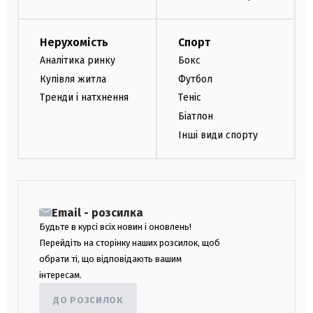
Нерухомість
Спорт
Аналітика ринку
Бокс
Купівля житла
Футбол
Тренди і натхнення
Теніс
Біатлон
Інші види спорту
Email - розсилка
Будьте в курсі всіх новин і оновлень!
Перейдіть на сторінку наших розсилок, щоб
обрати ті, що відповідають вашим
інтересам.
ДО РОЗСИЛОК