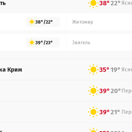
38°
22°
ть
Ясн
38°
/
22°
Житомир
39°
/
23°
Звягель
35°
19°
ка Крим
Ясн
39°
20°
Пер
39°
21°
Пер