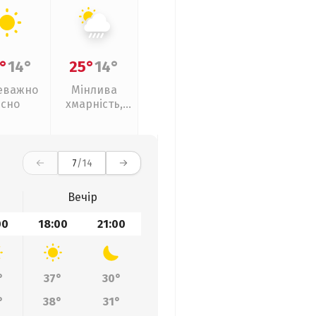
°
14°
25°
14°
еважно
Мінлива
ясно
хмарність,
зливи
7
/14
Вечір
00
18:00
21:00
°
37°
30°
°
38°
31°