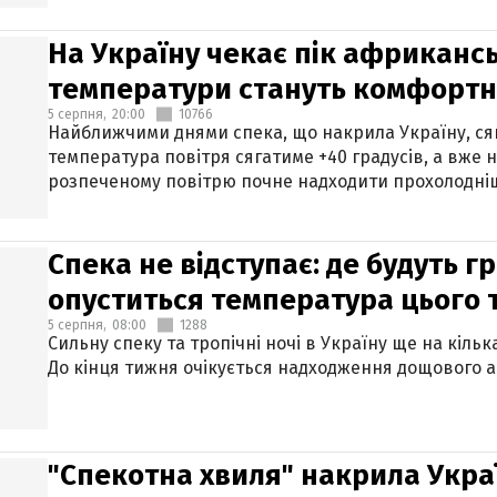
На Україну чекає пік африкансь
температури стануть комфорт
5 серпня,
20:00
10766
Найближчими днями спека, що накрила Україну, сяг
температура повітря сягатиме +40 градусів, а вже 
розпеченому повітрю почне надходити прохолодніш
Спека не відступає: де будуть г
опуститься температура цього
5 серпня,
08:00
1288
Сильну спеку та тропічні ночі в Україну ще на кіль
До кінця тижня очікується надходження дощового 
"Спекотна хвиля" накрила Укра