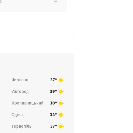
о
Чернівці
37°
Ужгород
39°
Кропивницький
38°
Одеса
34°
Тернопіль
37°