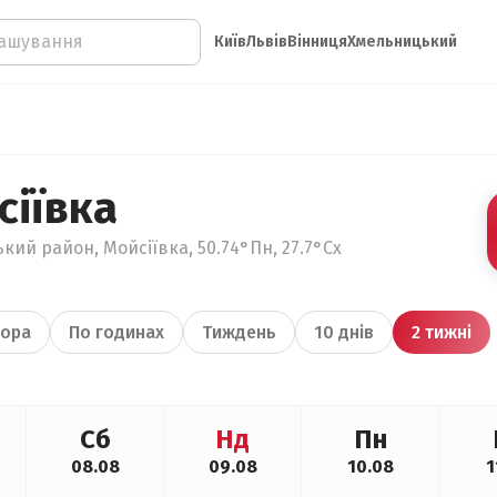
Київ
Львів
Вінниця
Хмельницький
сіївка
кий район, Мойсіївка, 50.74°Пн, 27.7°Сх
ора
По годинах
Тиждень
10 днів
2 тижні
Сб
Нд
Пн
08.08
09.08
10.08
1