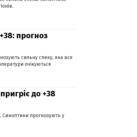
іонів.
+38: прогноз
гнозують сильну спеку, яка все
мператури очікуються
 пригріє до +38
ю. Синоптики прогнозують у