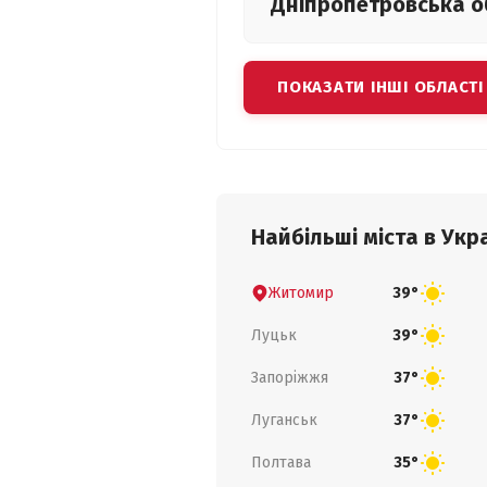
Дніпропетровська
о
ПОКАЗАТИ ІНШІ ОБЛАСТІ
Найбільші міста в Укра
Житомир
39°
Луцьк
39°
Запоріжжя
37°
Луганськ
37°
Полтава
35°