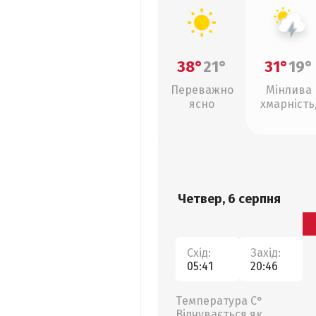
38°
21°
31°
19°
Переважно
Мінлива
ясно
хмарність
грози
Четвер, 6 серпня
Схід:
Захід:
05:41
20:46
Температура С°
Відчувається як