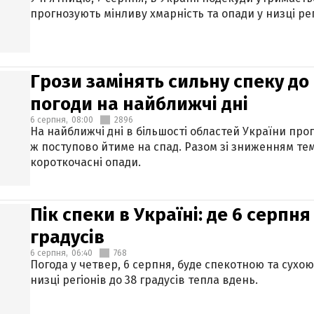
прогнозують мінливу хмарність та опади у низці рег
Грози замінять сильну спеку до 
погоди на найближчі дні
6 серпня,
08:00
2896
На найближчі дні в більшості областей України про
ж поступово йтиме на спад. Разом зі зниженням те
короткочасні опади.
Пік спеки в Україні: де 6 серпня
градусів
6 серпня,
06:40
768
Погода у четвер, 6 серпня, буде спекотною та сухо
низці регіонів до 38 градусів тепла вдень.