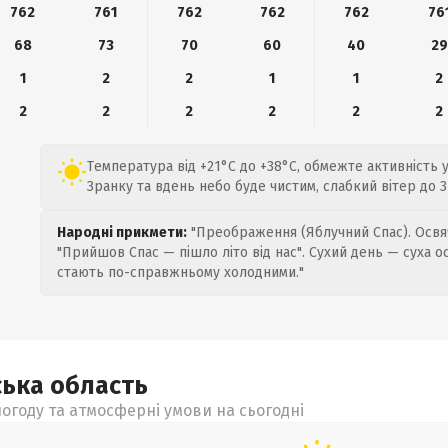
762
761
762
762
762
76
68
73
70
60
40
29
1
2
2
1
1
2
2
2
2
2
2
2
Температура від +21°C до +38°C, обмежте активність 
Зранку та вдень небо буде чистим, слабкий вітер до 3
Народні прикмети:
"Преображення (Яблучний Спас). Освяч
"Прийшов Спас — пішло літо від нас". Сухий день — суха о
стають по-справжньому холодними."
ська
область
огоду та атмосферні умови на сьогодні