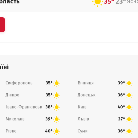
35°
23°
бласть
Ясн
їні
Сімферополь
Вінниця
35°
39°
Дніпро
Донецьк
35°
36°
Івано-Франківськ
Київ
38°
40°
Миколаїв
Львів
39°
37°
Рівне
Суми
40°
36°