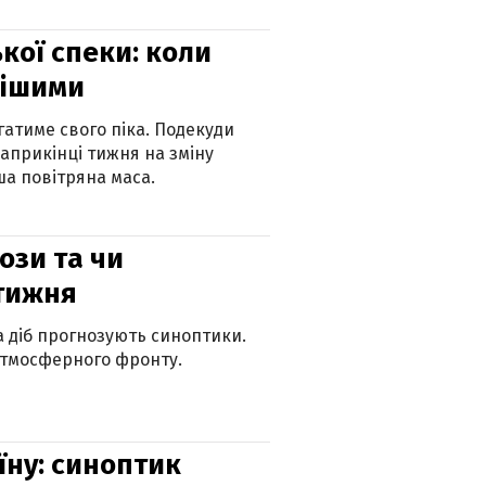
кої спеки: коли
нішими
атиме свого піка. Подекуди
наприкінці тижня на зміну
а повітряна маса.
рози та чи
 тижня
ка діб прогнозують синоптики.
атмосферного фронту.
їну: синоптик