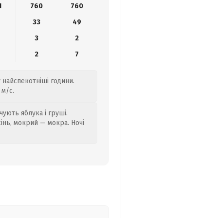
1
760
760
33
49
3
2
2
7
у найспекотніші години.
 м/с.
ують яблука і груші.
сінь, мокрий — мокра. Ночі