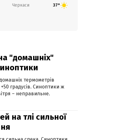
Черкаси
37°
 на "домашніх"
синоптики
 домашніх термометрів
 +50 градусів. Синоптики ж
ітря – неправильне.
й на тлі сильної
пня
ься сильна спека. Синоптики