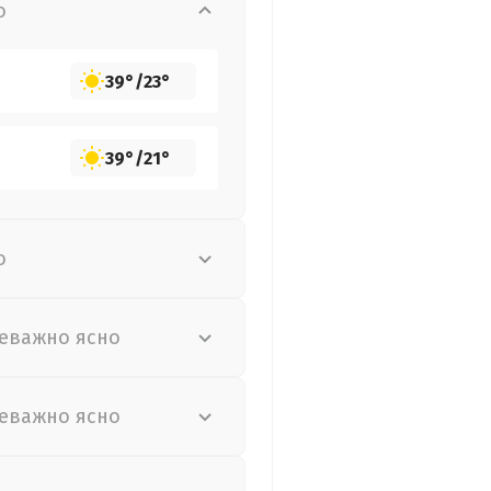
о
39°
/
23°
39°
/
21°
о
еважно ясно
еважно ясно