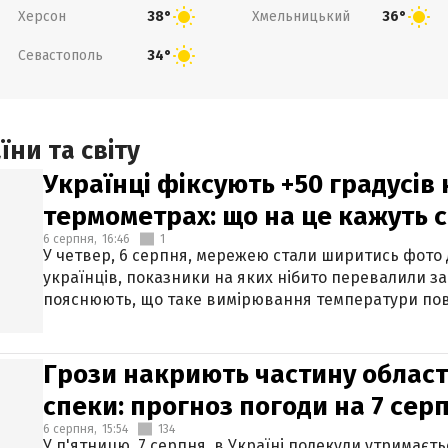
Херсон
Хмельницький
38°
36°
Севастополь
34°
ни та світу
Українці фіксують +50 градусів
термометрах: що на це кажуть 
6 серпня,
16:46
1
У четвер, 6 серпня, мережею стали ширитись фото
українців, показники на яких нібито перевалили за
пояснюють, що таке вимірювання температури пов
Грози накриють частину областе
спеки: прогноз погоди на 7 сер
6 серпня,
15:54
134
У п'ятницю, 7 серпня, в Україні подекуди утримаєт