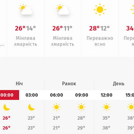
26°
14°
26°
11°
28°
12°
34
Мінлива
Мінлива
Переважно
Пер
,
хмарність
хмарність
ясно
Ніч
Ранок
День
00:00
03:00
06:00
09:00
12:00
15:
26°
23°
21°
28°
35°
38
26°
23°
21°
29°
38°
39