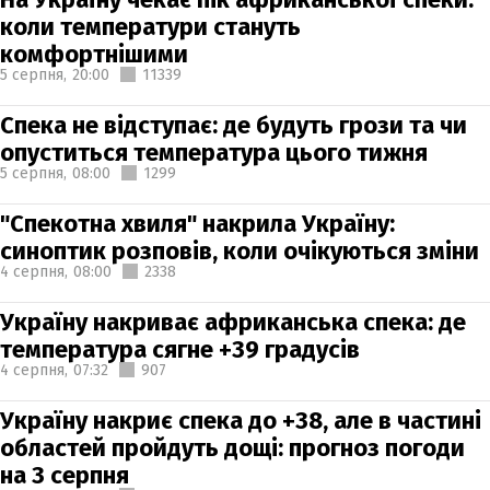
коли температури стануть
комфортнішими
5 серпня,
20:00
11339
Спека не відступає: де будуть грози та чи
опуститься температура цього тижня
5 серпня,
08:00
1299
"Спекотна хвиля" накрила Україну:
синоптик розповів, коли очікуються зміни
4 серпня,
08:00
2338
Україну накриває африканська спека: де
температура сягне +39 градусів
4 серпня,
07:32
907
Україну накриє спека до +38, але в частині
областей пройдуть дощі: прогноз погоди
на 3 серпня