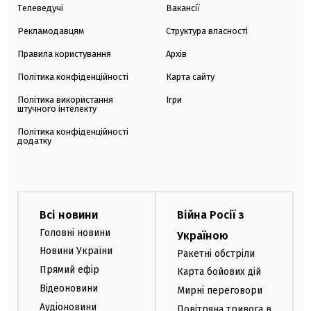
Телеведучі
Вакансії
Рекламодавцям
Структура власності
Правила користування
Архів
Політика конфіденційності
Карта сайту
Політика використання
Ігри
штучного інтелекту
Політика конфіденційності
додатку
Всі новини
Війна Росії з
Головні новини
Україною
Новини України
Ракетні обстріли
Прямий ефір
Карта бойових дій
Відеоновини
Мирні переговори
Аудіоновини
Повітряна тривога в