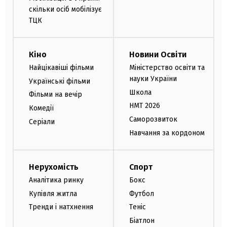
скільки осіб мобілізує
ТЦК
Кіно
Новини Освіти
Найцікавіші фільми
Міністерство освіти та
науки України
Українські фільми
Школа
Фільми на вечір
НМТ 2026
Комедії
Саморозвиток
Серіали
Навчання за кордоном
Нерухомість
Спорт
Аналітика ринку
Бокс
Купівля житла
Футбол
Тренди і натхнення
Теніс
Біатлон