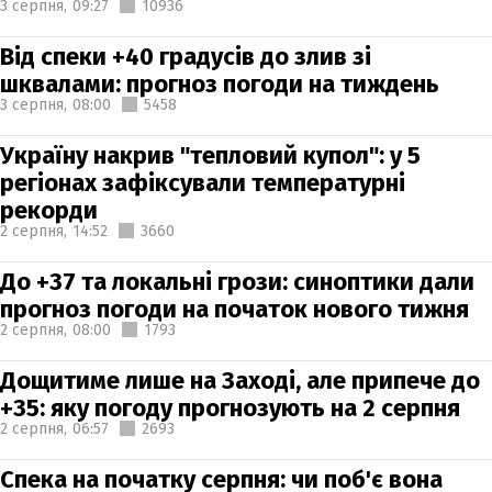
3 серпня,
09:27
10936
Від спеки +40 градусів до злив зі
шквалами: прогноз погоди на тиждень
3 серпня,
08:00
5458
Україну накрив "тепловий купол": у 5
регіонах зафіксували температурні
рекорди
2 серпня,
14:52
3660
До +37 та локальні грози: синоптики дали
прогноз погоди на початок нового тижня
2 серпня,
08:00
1793
Дощитиме лише на Заході, але припече до
+35: яку погоду прогнозують на 2 серпня
2 серпня,
06:57
2693
Спека на початку серпня: чи поб'є вона