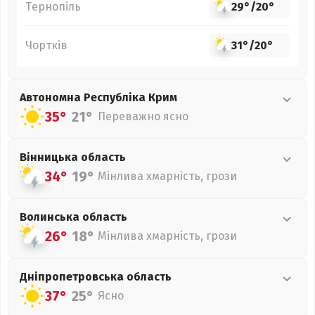
Тернопіль
29°
/
20°
Чортків
31°
/
20°
Автономна Республіка Крим
35°
21°
Переважно ясно
Вінницька
область
34°
19°
Мінлива хмарність, грози
Волинська
область
26°
18°
Мінлива хмарність, грози
Дніпропетровська
область
37°
25°
Ясно