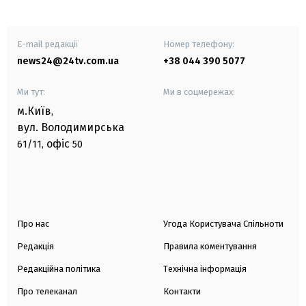
E-mail редакції
Номер телефону:
news24@24tv.com.ua
+38 044 390 5077
Ми тут:
Ми в соцмережах:
м.Київ
,
вул. Володимирська
офіс
61/11,
50
Про нас
Угода Користувача Спільноти
Редакція
Правила коментування
Редакційна політика
Технічна інформація
Про телеканал
Контакти