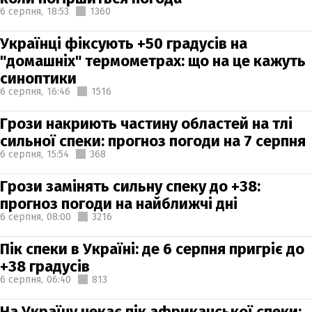
6 серпня,
18:53
1360
Українці фіксують +50 градусів на
"домашніх" термометрах: що на це кажуть
синоптики
6 серпня,
16:46
1516
Грози накриють частину областей на тлі
сильної спеки: прогноз погоди на 7 серпня
6 серпня,
15:54
368
Грози замінять сильну спеку до +38:
прогноз погоди на найближчі дні
6 серпня,
08:00
3216
Пік спеки в Україні: де 6 серпня пригріє до
+38 градусів
6 серпня,
06:40
813
На Україну чекає пік африканської спеки: