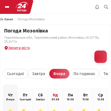
24 Канал
Погода Мозолівка
Погода Мозолівка
Тернопільська обл., Тернопільський район, Мозолівка, 49.22°Пн,
25.24°Сх
Змінити місто
Сьогодні
Завтра
Вчора
По годинах
Тиж
Чт
Пт
Сб
Нд
Пн
Вт
Ср
Вчора
Сьогодні
Завтра
09.08
10.08
11.08
12.08