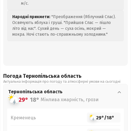
м/с.
Народні прикмети:
"Преображення (Яблучний Спас).
Освячують яблука і груші. "Прийшов Спас — пішло
літо від нас". Сухий день — суха осінь, мокрий —
мокра. Ночі стають по-справжньому холодними."
Погода Тернопільська
область
Актуальна інформація про погоду та атмосферні умови на сьогодні
Тернопільська
область
29°
18°
Мінлива хмарність, грози
Кременець
29°
/
18°