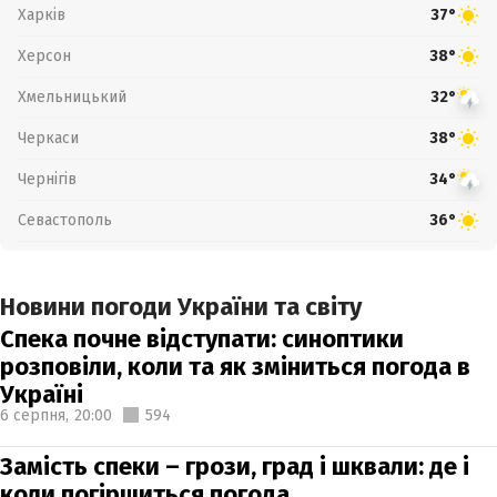
Харків
37°
Херсон
38°
Хмельницький
32°
Черкаси
38°
Чернігів
34°
Севастополь
36°
Новини погоди України та світу
Спека почне відступати: синоптики
розповіли, коли та як зміниться погода в
Україні
6 серпня,
20:00
594
Замість спеки – грози, град і шквали: де і
коли погіршиться погода