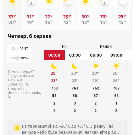
37°
31°
27°
29°
30°
33°
25°
20°
19°
16°
13°
13°
15°
15°
Четвер, 6 серпня
Ніч
Ранок
Схід:
05:57
00:00
03:00
06:00
09:00
1
Захід:
20:52
Температура С°
25°
23°
20°
26°
Відчувається як
Тиск, мм
25°
23°
20°
26°
Вологість, %
763
763
762
762
Вітер, м/с
Ймовірність опадів,
58
58
67
63
%
2
3
2
1
2
2
2
2
На термометрі від +20°C до +37°C. З ранку і до
вечора небо буде безхмарним, легкий вітер до 3