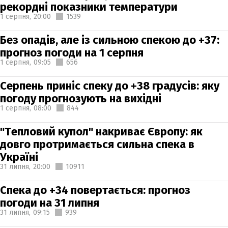
рекордні показники температури
1 серпня,
20:00
1539
Без опадів, але із сильною спекою до +37:
прогноз погоди на 1 серпня
1 серпня,
09:05
656
Серпень приніс спеку до +38 градусів: яку
погоду прогнозують на вихідні
1 серпня,
08:00
844
"Тепловий купол" накриває Європу: як
довго протримається сильна спека в
Україні
31 липня,
20:00
10911
Спека до +34 повертається: прогноз
погоди на 31 липня
31 липня,
09:15
939