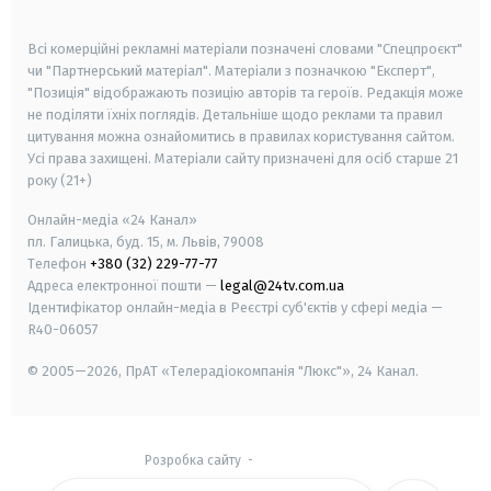
smart tv
samsung smart tv
Всі комерційні рекламні матеріали позначені словами "Спецпроєкт"
чи "Партнерський матеріал". Матеріали з позначкою "Експерт",
"Позиція" відображають позицію авторів та героїв. Редакція може
не поділяти їхніх поглядів. Детальніше щодо реклами та правил
цитування можна ознайомитись в правилах користування сайтом.
Усі права захищені.
Матеріали сайту призначені для осіб старше
21
року (21+)
Онлайн-медіа «24 Канал»
пл. Галицька, буд. 15, м. Львів, 79008
Телефон
+380 (32) 229-77-77
Адреса електронної пошти —
legal@24tv.com.ua
Ідентифікатор онлайн-медіа в Реєстрі суб'єктів у сфері медіа —
R40-06057
© 2005—2026,
ПрАТ «Телерадіокомпанія "Люкс"», 24 Канал.
Розробка сайту
-