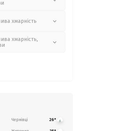
зи
лива хмарність
лива хмарність,
ви
Чернівці
26°