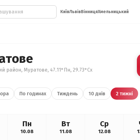
Київ
Львів
Вінниця
Хмельницький
атове
й район, Муратове, 47.11°Пн, 29.73°Сх
ора
По годинах
Тиждень
10 днів
2 тижні
Пн
Вт
Ср
10.08
11.08
12.08
1