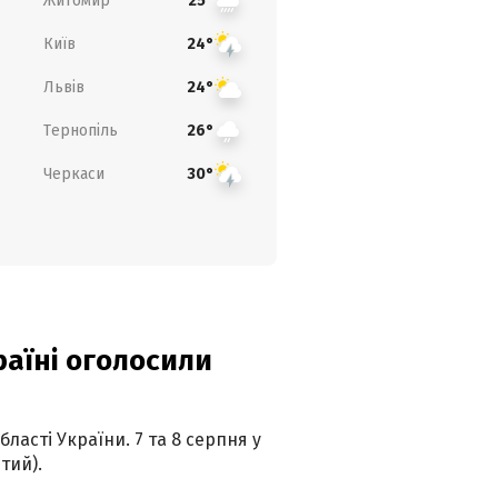
Житомир
25°
Київ
24°
Львів
24°
Тернопіль
26°
Черкаси
30°
країні оголосили
ласті України. 7 та 8 серпня у
тий).