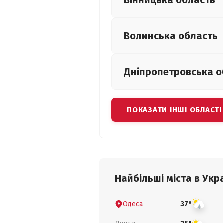
Вінницька
область
Волинська
область
Дніпропетровська
о
ПОКАЗАТИ ІНШІ ОБЛАСТІ
Найбільші міста в Укра
Одеса
37°