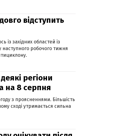
адовго відступить
ь із західних областей із
 наступного робочого тижня
нтициклону.
 деякі регіони
а на 8 серпня
огоду з проясненнями. Більшість
ному сході утримається сильна
оду очікувати після