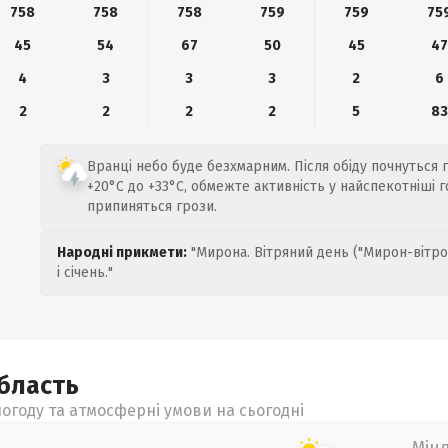
758
758
758
759
759
75
45
54
67
50
45
47
4
3
3
3
2
6
2
2
2
2
5
83
Вранці небо буде безхмарним. Після обіду почнуться 
+20°C до +33°C, обмежте активність у найспекотніші г
припиняться грози.
Народні прикмети:
"Мирона. Вітряний день ("Мирон-вітро
і січень."
бласть
огоду та атмосферні умови на сьогодні