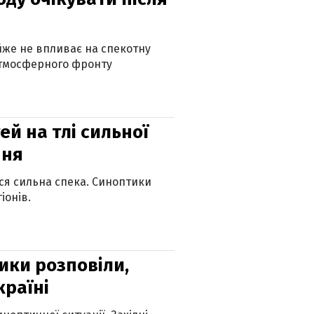
айже не впливає на спекотну
атмосферного фронту
й на тлі сильної
пня
ься сильна спека. Синоптики
іонів.
ики розповіли,
країні