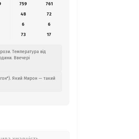
9
759
761
48
72
6
6
73
17
грози. Температура від
одини. Ввечері
гон"). Який Мирон — такий