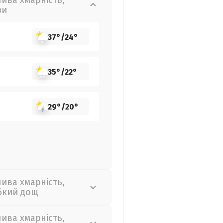
лива хмарність,
зи
37°
/
24°
35°
/
22°
29°
/
20°
лива хмарність,
бкий дощ
лива хмарність,