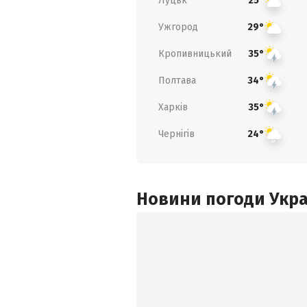
Луцьк
25°
Ужгород
29°
Кропивницький
35°
Полтава
34°
Харків
35°
Чернігів
24°
Новини погоди Украї