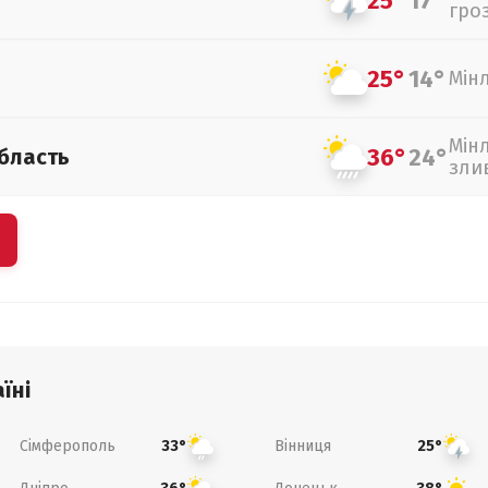
25°
17°
гро
25°
14°
Мін
Мін
36°
24°
бласть
зли
їні
Сімферополь
Вінниця
33°
25°