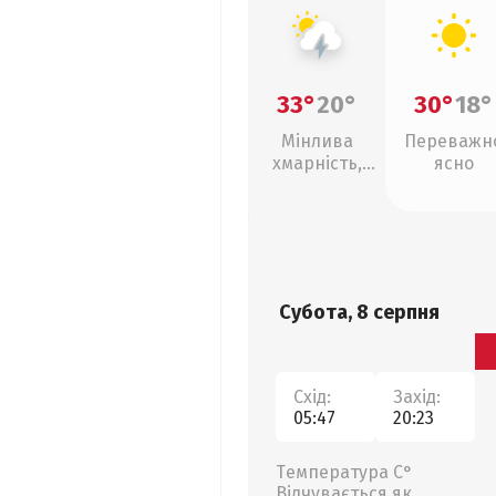
33°
20°
30°
18°
Мінлива
Переважн
хмарність,
ясно
грози
Субота, 8 серпня
Схід:
Захід:
05:47
20:23
Температура С°
Відчувається як