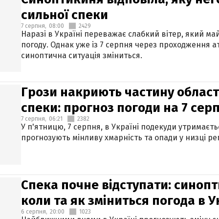
сильної спеки
7 серпня,
08:00
2429
Наразі в Україні переважає слабкий вітер, який м
погоду. Однак уже із 7 серпня через проходження 
синоптична ситуація зміниться.
Грози накриють частину областе
спеки: прогноз погоди на 7 сер
7 серпня,
06:21
2382
У п'ятницю, 7 серпня, в Україні подекуди утримаєт
прогнозують мінливу хмарність та опади у низці рег
Спека почне відступати: синопт
коли та як зміниться погода в У
6 серпня,
20:00
1023