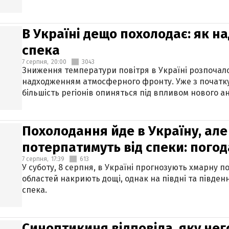
В Україні дещо похолодає: як н
спека
7 серпня,
20:00
3043
Зниження температури повітря в Україні розпочалос
надходженням атмосферного фронту. Уже з початку
більшість регіонів опиняться під впливом нового а
Похолодання йде в Україну, але
потерпатимуть від спеки: погод
7 серпня,
17:39
613
У суботу, 8 серпня, в Україні прогнозують хмарну п
областей накриють дощі, однак на півдні та півден
спека.
Синоптикиня відповіла, яку нег