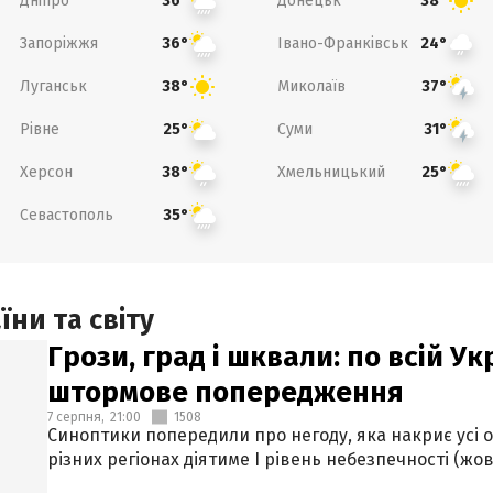
Дніпро
Донецьк
36°
38°
Запоріжжя
Івано-Франківськ
36°
24°
Луганськ
Миколаїв
38°
37°
Рівне
Суми
25°
31°
Херсон
Хмельницький
38°
25°
Севастополь
35°
ни та світу
Грози, град і шквали: по всій У
штормове попередження
7 серпня,
21:00
1508
Синоптики попередили про негоду, яка накриє усі об
різних регіонах діятиме І рівень небезпечності (жов