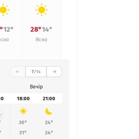
°
12°
28°
14°
Ясно
Ясно
7
/14
Вечір
00
18:00
21:00
°
30°
24°
°
31°
24°