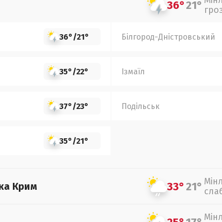
Мін
36°
21°
гро
36°
/
21°
Білгород-Дністровський
35°
/
22°
Ізмаїл
37°
/
23°
Подільськ
35°
/
21°
Мін
33°
21°
ка Крим
сла
Мін