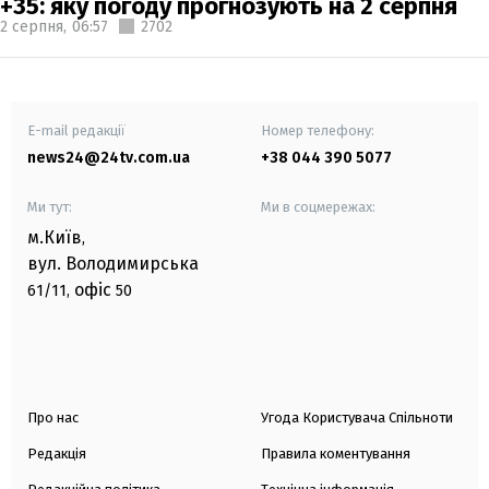
+35: яку погоду прогнозують на 2 серпня
2 серпня,
06:57
2702
E-mail редакції
Номер телефону:
news24@24tv.com.ua
+38 044 390 5077
Ми тут:
Ми в соцмережах:
м.Київ
,
вул. Володимирська
офіс
61/11,
50
Про нас
Угода Користувача Спільноти
Редакція
Правила коментування