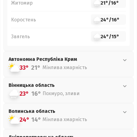
Житомир
21°
/
16°
Коростень
24°
/
16°
Звягель
24°
/
15°
Автономна Республіка Крим
33°
21°
Мінлива хмарність
Вінницька
область
23°
16°
Похмуро, зливи
Волинська
область
24°
14°
Мінлива хмарність