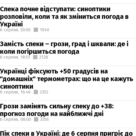
Спека почне відступати: синоптики
розповіли, коли та як зміниться погода в
Україні
6 серпня,
20:00
1040
Замість спеки – грози, град і шквали: де і
коли погіршиться погода
6 серпня,
18:53
2128
Українці фіксують +50 градусів на
"домашніх" термометрах: що на це кажуть
синоптики
6 серпня,
16:46
2352
Грози замінять сильну спеку до +38:
прогноз погоди на найближчі дні
6 серпня,
08:00
3356
Пік спеки в Україні: де 6 серпня пригріє до