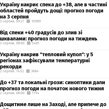
Україну накриє спека до +38, але в частині
областей пройдуть дощі: прогноз погоди
на 3 серпня
3 серпня,
09:27
10989
Від спеки +40 градусів до злив зі
шквалами: прогноз погоди на тиждень
3 серпня,
08:00
5465
Україну накрив "тепловий купол": у 5
регіонах зафіксували температурні
рекорди
2 серпня,
14:52
3684
До +37 та локальні грози: синоптики дали
прогноз погоди на початок нового тижня
2 серпня,
08:00
1794
Дощитиме лише на Заході, але припече до