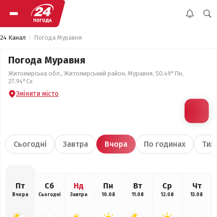
24 Канал
Погода Муравня
Погода Муравня
Житомирська обл., Житомирський район, Муравня, 50.49°Пн,
27.94°Сх
Змінити місто
Сьогодні
Завтра
Вчора
По годинах
Тиж
Пт
Сб
Нд
Пн
Вт
Ср
Чт
Вчора
Сьогодні
Завтра
10.08
11.08
12.08
13.08