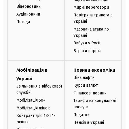
Відеоновини
Мирні переговори
Аудіоновини
Повітряна тривога в
Україні
Погода
Масована атака по
Україні
Вибухи у Росії
Втрати ворога
Мобілізація в
Новини економіки
Ціна нафти
Україні
Курси валют
Звільнення з військової
служби
Фінансові новини
Мобілізація 50+
Тарифи на комунальні
послуги
Мобілізація жінок
Податки
Контракт для 18-24-
річних
Пенсія в Україні