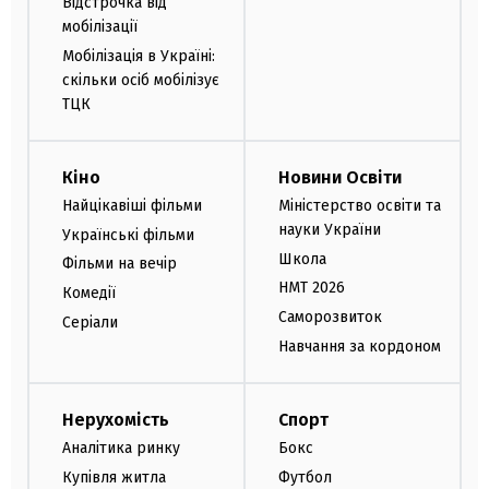
Відстрочка від
мобілізації
Мобілізація в Україні:
скільки осіб мобілізує
ТЦК
Кіно
Новини Освіти
Найцікавіші фільми
Міністерство освіти та
науки України
Українські фільми
Школа
Фільми на вечір
НМТ 2026
Комедії
Саморозвиток
Серіали
Навчання за кордоном
Нерухомість
Спорт
Аналітика ринку
Бокс
Купівля житла
Футбол