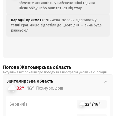
обмежте активність у найспекотніші години.
Після обіду небо очистеться від хмар.
Народні прикмети:
"Пимена. Лелеки відлітають у
теплі краї. Якщо відлетіли до цього дня — зима буде
ранньою."
Погода Житомирська
область
Актуальна інформація про погоду та атмосферні умови на сьогодні
Житомирська
область
22°
16°
Похмуро, дощ
Бердичів
22°
/
16°