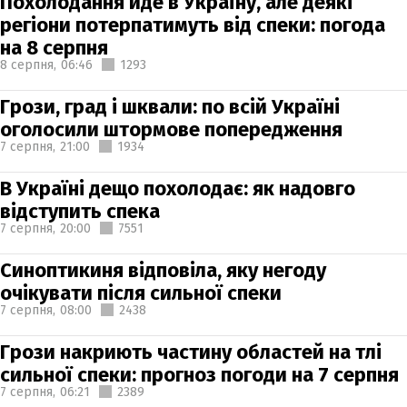
Похолодання йде в Україну, але деякі
регіони потерпатимуть від спеки: погода
на 8 серпня
8 серпня,
06:46
1293
Грози, град і шквали: по всій Україні
оголосили штормове попередження
7 серпня,
21:00
1934
В Україні дещо похолодає: як надовго
відступить спека
7 серпня,
20:00
7551
Синоптикиня відповіла, яку негоду
очікувати після сильної спеки
7 серпня,
08:00
2438
Грози накриють частину областей на тлі
сильної спеки: прогноз погоди на 7 серпня
7 серпня,
06:21
2389