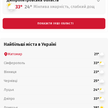
Дніпропетровська
область
33°
24°
Мінлива хмарність, слабкий дощ
ПОКАЗАТИ ІНШІ ОБЛАСТІ
Найбільші міста в Україні
Житомир
21°
Сімферополь
33°
Вінниця
23°
Чернівці
25°
Луцьк
24°
Дніпро
33°
Донецьк
38°