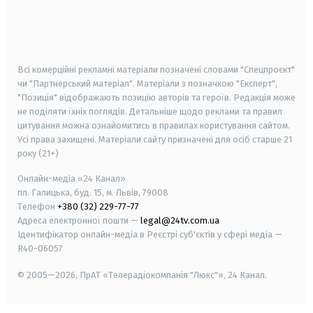
android
apple
smart tv
samsung smart tv
Всі комерційні рекламні матеріали позначені словами "Спецпроєкт"
чи "Партнерський матеріал". Матеріали з позначкою "Експерт",
"Позиція" відображають позицію авторів та героїв. Редакція може
не поділяти їхніх поглядів. Детальніше щодо реклами та правил
цитування можна ознайомитись в правилах користування сайтом.
Усі права захищені.
Матеріали сайту призначені для осіб старше
21
року (21+)
Онлайн-медіа «24 Канал»
пл. Галицька, буд. 15, м. Львів, 79008
Телефон
+380 (32) 229-77-77
Адреса електронної пошти —
legal@24tv.com.ua
Ідентифікатор онлайн-медіа в Реєстрі суб'єктів у сфері медіа —
R40-06057
© 2005—2026,
ПрАТ «Телерадіокомпанія "Люкс"», 24 Канал.