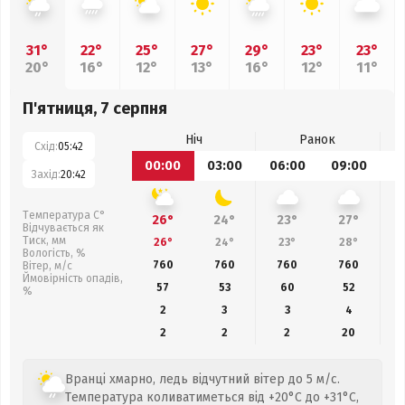
31°
22°
25°
27°
29°
23°
23°
20°
16°
12°
13°
16°
12°
11°
П'ятниця, 7 серпня
Ніч
Ранок
Схід:
05:42
00:00
03:00
06:00
09:00
1
Захід:
20:42
Температура С°
26°
24°
23°
27°
Відчувається як
Тиск, мм
26°
24°
23°
28°
Вологість, %
760
760
760
760
Вітер, м/с
Ймовірність опадів,
57
53
60
52
%
2
3
3
4
2
2
2
20
Вранці хмарно, ледь відчутний вітер до 5 м/с.
Температура коливатиметься від +20°C до +31°C,