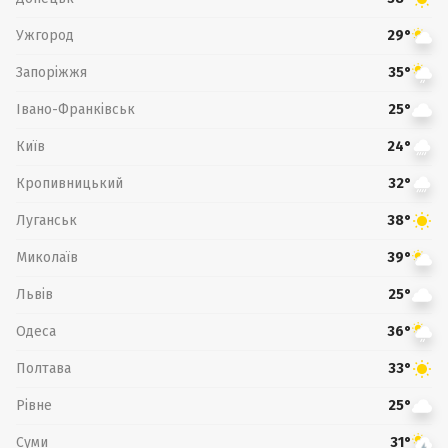
Ужгород
29°
Запоріжжя
35°
Івано-Франківськ
25°
Київ
24°
Кропивницький
32°
Луганськ
38°
Миколаїв
39°
Львів
25°
Одеса
36°
Полтава
33°
Рівне
25°
Суми
31°