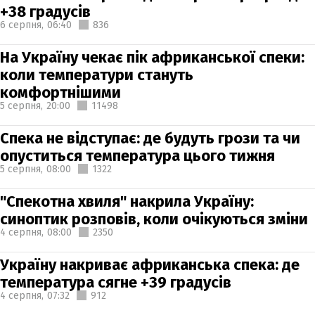
+38 градусів
6 серпня,
06:40
836
На Україну чекає пік африканської спеки:
коли температури стануть
комфортнішими
5 серпня,
20:00
11498
Спека не відступає: де будуть грози та чи
опуститься температура цього тижня
5 серпня,
08:00
1322
"Спекотна хвиля" накрила Україну:
синоптик розповів, коли очікуються зміни
4 серпня,
08:00
2350
Україну накриває африканська спека: де
температура сягне +39 градусів
4 серпня,
07:32
912