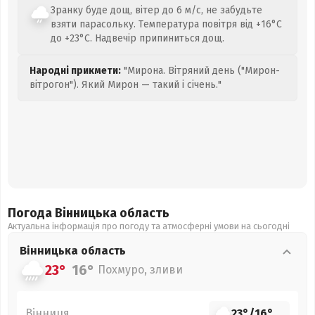
Зранку буде дощ, вітер до 6 м/с, не забудьте
взяти парасольку. Температура повітря від +16°C
до +23°C. Надвечір припиниться дощ.
Народні прикмети:
"Мирона. Вітряний день ("Мирон-
вітрогон"). Який Мирон — такий і січень."
Погода Вінницька
область
Актуальна інформація про погоду та атмосферні умови на сьогодні
Вінницька
область
23°
16°
Похмуро, зливи
Вінниця
23°
/
16°