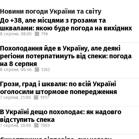
Новини погоди України та світу
До +38, але місцями з грозами та
шквалами: якою буде погода на вихідних
8 серпня,
08:00
796
Похолодання йде в Україну, але деякі
регіони потерпатимуть від спеки: погода
на 8 серпня
8 серпня,
06:46
1262
Грози, град і шквали: по всій Україні
оголосили штормове попередження
7 серпня,
21:00
1917
В Україні дещо похолодає: як надовго
відступить спека
7 серпня,
20:00
7003