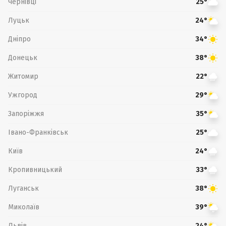
Чернівці
25°
Луцьк
24°
Дніпро
34°
Донецьк
38°
Житомир
22°
Ужгород
29°
Запоріжжя
35°
Івано-Франківськ
25°
Київ
24°
Кропивницький
33°
Луганськ
38°
Миколаїв
39°
Львів
24°