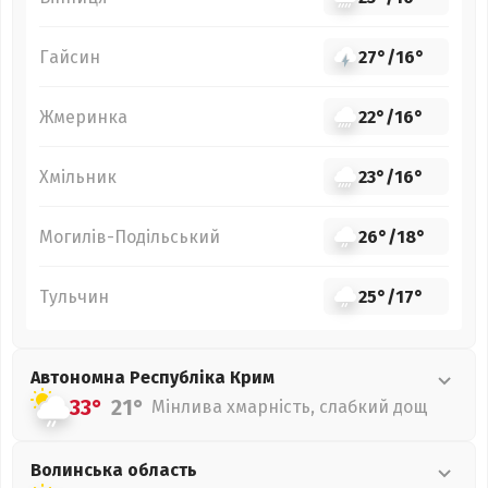
Гайсин
27°
/
16°
Жмеринка
22°
/
16°
Хмільник
23°
/
16°
Могилів-Подільський
26°
/
18°
Тульчин
25°
/
17°
Автономна Республіка Крим
33°
21°
Мінлива хмарність, слабкий дощ
Волинська
область