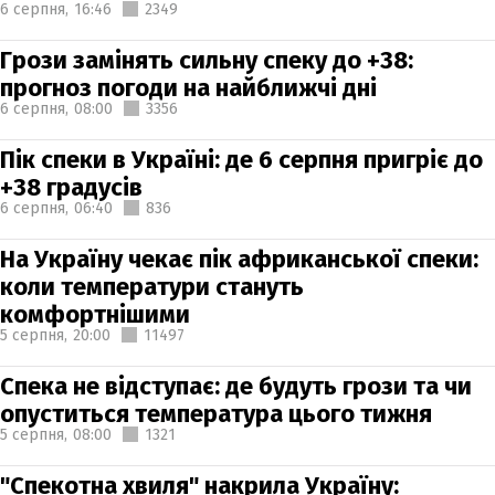
6 серпня,
16:46
2349
Грози замінять сильну спеку до +38:
прогноз погоди на найближчі дні
6 серпня,
08:00
3356
Пік спеки в Україні: де 6 серпня пригріє до
+38 градусів
6 серпня,
06:40
836
На Україну чекає пік африканської спеки:
коли температури стануть
комфортнішими
5 серпня,
20:00
11497
Спека не відступає: де будуть грози та чи
опуститься температура цього тижня
5 серпня,
08:00
1321
"Спекотна хвиля" накрила Україну: