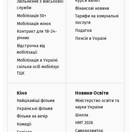
Курси валют
Звільнення з військової
служби
Фінансові новини
Мобілізація 50+
Тарифи на комунальні
послуги
Мобілізація жінок
Податки
Контракт для 18-24-
річних
Пенсія в Україні
Відстрочка від
мобілізації
Мобілізація в Україні:
скільки осіб мобілізує
ТЦК
Кіно
Новини Освіти
Найцікавіші фільми
Міністерство освіти та
науки України
Українські фільми
Школа
Фільми на вечір
НМТ 2026
Комедії
Саморозвиток