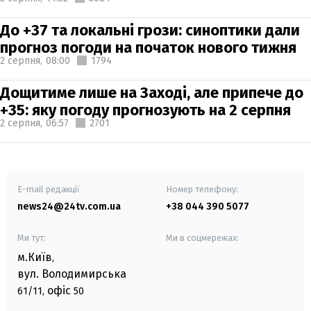
До +37 та локальні грози: синоптики дали
прогноз погоди на початок нового тижня
2 серпня,
08:00
1794
Дощитиме лише на Заході, але припече до
+35: яку погоду прогнозують на 2 серпня
2 серпня,
06:57
2701
E-mail редакції
Номер телефону:
news24@24tv.com.ua
+38 044 390 5077
Ми тут:
Ми в соцмережах:
м.Київ
,
вул. Володимирська
офіс
61/11,
50