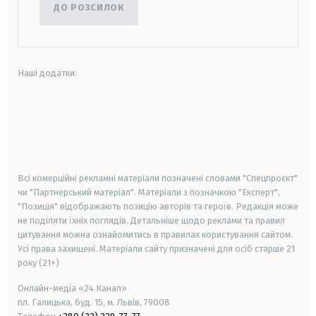
ДО РОЗСИЛОК
Наші додатки:
android
apple
smart tv
samsung smart tv
Всі комерційні рекламні матеріали позначені словами "Спецпроєкт"
чи "Партнерський матеріал". Матеріали з позначкою "Експерт",
"Позиція" відображають позицію авторів та героїв. Редакція може
не поділяти їхніх поглядів. Детальніше щодо реклами та правил
цитування можна ознайомитись в правилах користування сайтом.
Усі права захищені.
Матеріали сайту призначені для осіб старше
21
року (21+)
Онлайн-медіа «24 Канал»
пл. Галицька, буд. 15, м. Львів, 79008