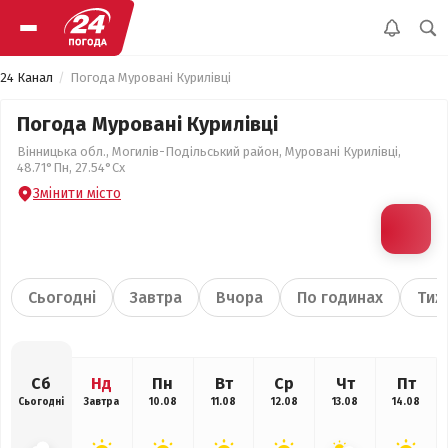
24 Канал
Погода Муровані Курилівці
Погода Муровані Курилівці
Вінницька обл., Могилів-Подільський район, Муровані Курилівці,
48.71°Пн, 27.54°Сх
Змінити місто
Сьогодні
Завтра
Вчора
По годинах
Тиж
Сб
Нд
Пн
Вт
Ср
Чт
Пт
Сьогодні
Завтра
10.08
11.08
12.08
13.08
14.08