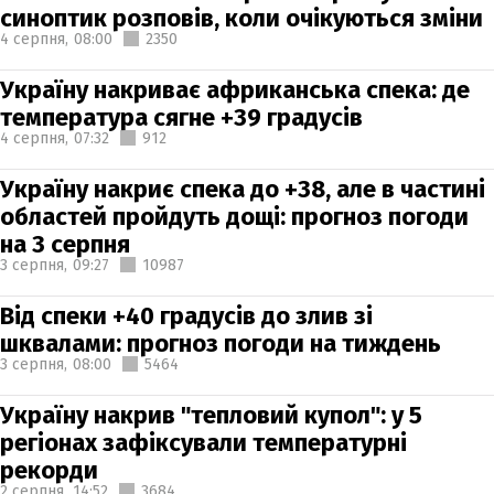
синоптик розповів, коли очікуються зміни
4 серпня,
08:00
2350
Україну накриває африканська спека: де
температура сягне +39 градусів
4 серпня,
07:32
912
Україну накриє спека до +38, але в частині
областей пройдуть дощі: прогноз погоди
на 3 серпня
3 серпня,
09:27
10987
Від спеки +40 градусів до злив зі
шквалами: прогноз погоди на тиждень
3 серпня,
08:00
5464
Україну накрив "тепловий купол": у 5
регіонах зафіксували температурні
рекорди
2 серпня,
14:52
3684