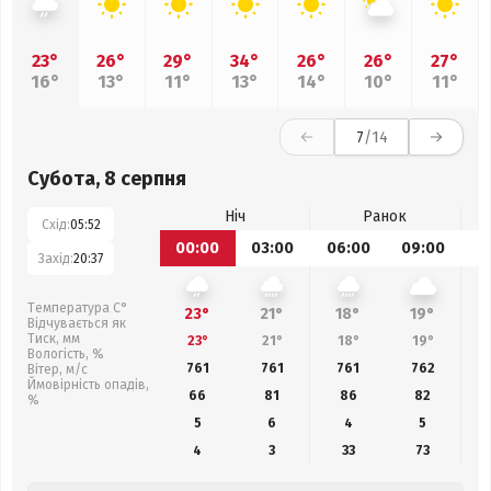
23°
26°
29°
34°
26°
26°
27°
16°
13°
11°
13°
14°
10°
11°
7
/14
Субота, 8 серпня
Ніч
Ранок
Схід:
05:52
00:00
03:00
06:00
09:00
1
Захід:
20:37
Температура С°
23°
21°
18°
19°
Відчувається як
Тиск, мм
23°
21°
18°
19°
Вологість, %
761
761
761
762
Вітер, м/с
Ймовірність опадів,
66
81
86
82
%
5
6
4
5
4
3
33
73