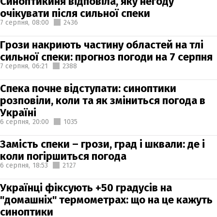
Синоптикиня відповіла, яку негоду
очікувати після сильної спеки
7 серпня,
08:00
2436
Грози накриють частину областей на тлі
сильної спеки: прогноз погоди на 7 серпня
7 серпня,
06:21
2388
Спека почне відступати: синоптики
розповіли, коли та як зміниться погода в
Україні
6 серпня,
20:00
1035
Замість спеки – грози, град і шквали: де і
коли погіршиться погода
6 серпня,
18:53
2127
Українці фіксують +50 градусів на
"домашніх" термометрах: що на це кажуть
синоптики