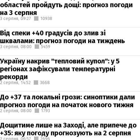
областей пройдуть дощі: прогноз погоди
на 3 серпня
3 серпня,
09:27
10938
Від спеки +40 градусів до злив зі
шквалами: прогноз погоди на тиждень
3 серпня,
08:00
5459
Україну накрив "тепловий купол": у 5
регіонах зафіксували температурні
рекорди
2 серпня,
14:52
3668
До +37 та локальні грози: синоптики дали
прогноз погоди на початок нового тижня
2 серпня,
08:00
1793
Дощитиме лише на Заході, але припече до
+35: яку погоду прогнозують на 2 серпня
2 серпня,
06:57
2696