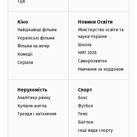
ТЦК
Кіно
Новини Освіти
Найцікавіші фільми
Міністерство освіти та
науки України
Українські фільми
Школа
Фільми на вечір
НМТ 2026
Комедії
Саморозвиток
Серіали
Навчання за кордоном
Нерухомість
Спорт
Аналітика ринку
Бокс
Купівля житла
Футбол
Тренди і натхнення
Теніс
Біатлон
Інші види спорту