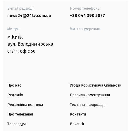
E-mail редакції
Номер телефону:
news24@24tv.com.ua
+38 044 390 5077
Ми тут:
Ми в соцмережах:
м.Київ
,
вул. Володимирська
офіс
61/11,
50
Про нас
Угода Користувача Спільноти
Редакція
Правила коментування
Редакційна політика
Технічна інформація
Про телеканал
Контакти
Телеведучі
Вакансії