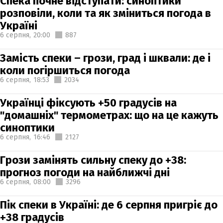
Спека почне відступати: синоптики
розповіли, коли та як зміниться погода в
Україні
6 серпня,
20:00
887
Замість спеки – грози, град і шквали: де і
коли погіршиться погода
6 серпня,
18:53
2034
Українці фіксують +50 градусів на
"домашніх" термометрах: що на це кажуть
синоптики
6 серпня,
16:46
2127
Грози замінять сильну спеку до +38:
прогноз погоди на найближчі дні
6 серпня,
08:00
3296
Пік спеки в Україні: де 6 серпня пригріє до
+38 градусів