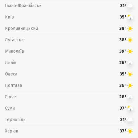
Івано-Франківськ
31°
Київ
35°
Кропивницький
38°
Луганськ
38°
Миколаїв
39°
Львів
26°
Одеса
35°
Полтава
36°
Рівне
28°
Суми
37°
Тернопіль
31°
Харків
37°