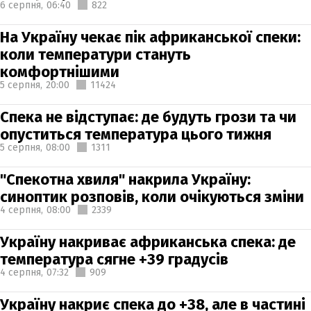
6 серпня,
06:40
822
На Україну чекає пік африканської спеки:
коли температури стануть
комфортнішими
5 серпня,
20:00
11424
Спека не відступає: де будуть грози та чи
опуститься температура цього тижня
5 серпня,
08:00
1311
"Спекотна хвиля" накрила Україну:
синоптик розповів, коли очікуються зміни
4 серпня,
08:00
2339
Україну накриває африканська спека: де
температура сягне +39 градусів
4 серпня,
07:32
909
Україну накриє спека до +38, але в частині