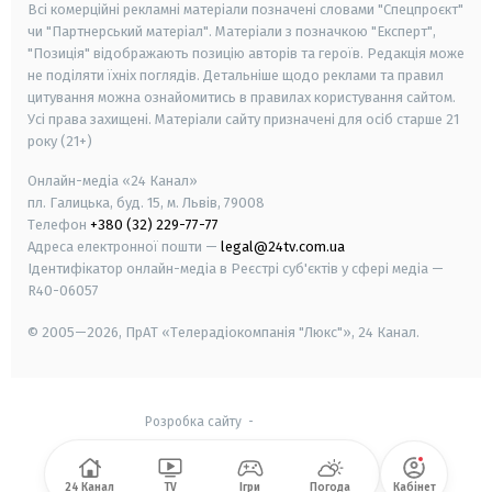
Всі комерційні рекламні матеріали позначені словами "Спецпроєкт"
чи "Партнерський матеріал". Матеріали з позначкою "Експерт",
"Позиція" відображають позицію авторів та героїв. Редакція може
не поділяти їхніх поглядів. Детальніше щодо реклами та правил
цитування можна ознайомитись в правилах користування сайтом.
Усі права захищені.
Матеріали сайту призначені для осіб старше
21
року (21+)
Онлайн-медіа «24 Канал»
пл. Галицька, буд. 15, м. Львів, 79008
Телефон
+380 (32) 229-77-77
Адреса електронної пошти —
legal@24tv.com.ua
Ідентифікатор онлайн-медіа в Реєстрі суб'єктів у сфері медіа —
R40-06057
© 2005—2026,
ПрАТ «Телерадіокомпанія "Люкс"», 24 Канал.
Розробка сайту
-
24 Канал
TV
Ігри
Погода
Кабінет