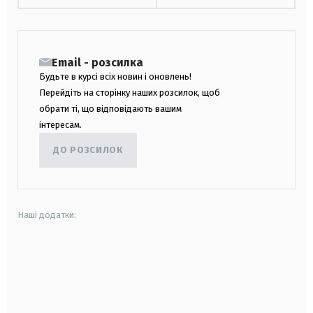
Email - розсилка
Будьте в курсі всіх новин і оновлень!
Перейдіть на сторінку наших розсилок, щоб
обрати ті, що відповідають вашим
інтересам.
ДО РОЗСИЛОК
Наші додатки:
android
apple
smart tv
samsung smart tv