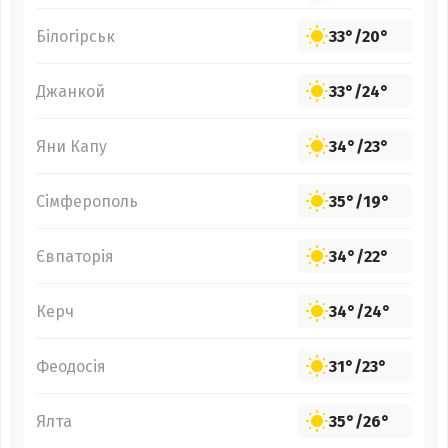
Білогірськ
33°
/
20°
Джанкой
33°
/
24°
Яни Капу
34°
/
23°
Сімферополь
35°
/
19°
Євпаторія
34°
/
22°
Керч
34°
/
24°
Феодосія
31°
/
23°
Ялта
35°
/
26°