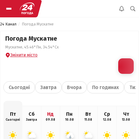
24 Канал
Погода Мускатне
Погода Мускатне
Мускатне, 45.46°Пн, 34.54°Сх
Змінити місто
Сьогодні
Завтра
Вчора
По годинах
Тиж
Пт
Сб
Нд
Пн
Вт
Ср
Чт
Сьогодні
Завтра
09.08
10.08
11.08
12.08
13.08