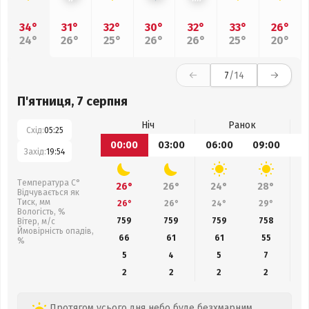
34°
31°
32°
30°
32°
33°
26°
24°
26°
25°
26°
26°
25°
20°
7
/14
П'ятниця, 7 серпня
Ніч
Ранок
Схід:
05:25
00:00
03:00
06:00
09:00
1
Захід:
19:54
Температура С°
26°
26°
24°
28°
Відчувається як
Тиск, мм
26°
26°
24°
29°
Вологість, %
759
759
759
758
Вітер, м/с
Ймовірність опадів,
66
61
61
55
%
5
4
5
7
2
2
2
2
Протягом усього дня небо буде безхмарним,