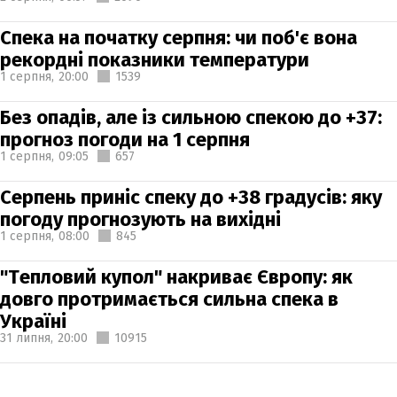
Спека на початку серпня: чи поб'є вона
рекордні показники температури
1 серпня,
20:00
1539
Без опадів, але із сильною спекою до +37:
прогноз погоди на 1 серпня
1 серпня,
09:05
657
Серпень приніс спеку до +38 градусів: яку
погоду прогнозують на вихідні
1 серпня,
08:00
845
"Тепловий купол" накриває Європу: як
довго протримається сильна спека в
Україні
31 липня,
20:00
10915