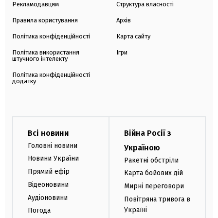
Рекламодавцям
Структура власності
Правила користування
Архів
Політика конфіденційності
Карта сайту
Політика використання
Ігри
штучного інтелекту
Політика конфіденційності
додатку
Всі новини
Війна Росії з
Головні новини
Україною
Новини України
Ракетні обстріли
Прямий ефір
Карта бойових дій
Відеоновини
Мирні переговори
Аудіоновини
Повітряна тривога в
Україні
Погода