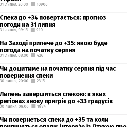
31 липня,
20:00
10900
Спека до +34 повертається: прогноз
погоди на 31 липня
31 липня,
09:15
910
На Заході припече до +35: якою буде
погода на початку серпня
31 липня,
08:00
426
Чи дощитиме на початку серпня під час
повернення спеки
30 липня,
20:00
2315
Липень завершиться спекою: в яких
регіонах знову пригріє до +33 градусів
30 липня,
08:00
1884
Чи повернеться спека до +35 та коли
припиняться опади: інтерв'ю із Птухою про