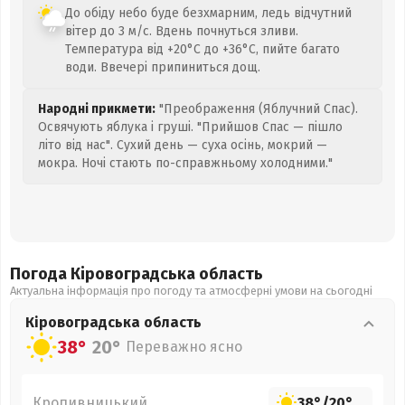
До обіду небо буде безхмарним, ледь відчутний
вітер до 3 м/с. Вдень почнуться зливи.
Температура від +20°C до +36°C, пийте багато
води. Ввечері припиниться дощ.
Народні прикмети:
"Преображення (Яблучний Спас).
Освячують яблука і груші. "Прийшов Спас — пішло
літо від нас". Сухий день — суха осінь, мокрий —
мокра. Ночі стають по-справжньому холодними."
Погода Кіровоградська
область
Актуальна інформація про погоду та атмосферні умови на сьогодні
Кіровоградська
область
38°
20°
Переважно ясно
Кропивницький
38°
/
20°