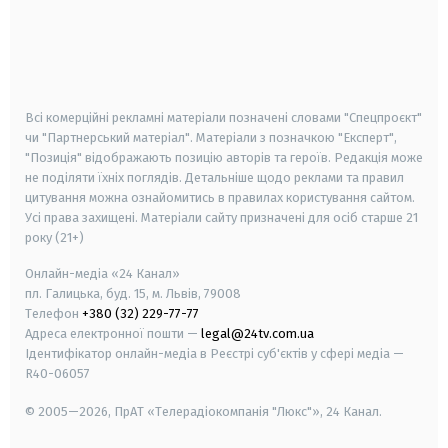
android
apple
smart tv
samsung smart tv
Всі комерційні рекламні матеріали позначені словами "Спецпроєкт"
чи "Партнерський матеріал". Матеріали з позначкою "Експерт",
"Позиція" відображають позицію авторів та героїв. Редакція може
не поділяти їхніх поглядів. Детальніше щодо реклами та правил
цитування можна ознайомитись в правилах користування сайтом.
Усі права захищені.
Матеріали сайту призначені для осіб старше
21
року (21+)
Онлайн-медіа «24 Канал»
пл. Галицька, буд. 15, м. Львів, 79008
Телефон
+380 (32) 229-77-77
Адреса електронної пошти —
legal@24tv.com.ua
Ідентифікатор онлайн-медіа в Реєстрі суб'єктів у сфері медіа —
R40-06057
© 2005—2026,
ПрАТ «Телерадіокомпанія "Люкс"», 24 Канал.