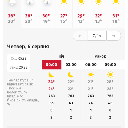
36°
36°
30°
27°
29°
32°
31°
20°
20°
19°
15°
13°
13°
18°
7
/14
Четвер, 6 серпня
Ніч
Ранок
Схід:
05:38
00:00
03:00
06:00
09:00
1
Захід:
20:28
Температура С°
24°
22°
21°
28°
Відчувається як
Тиск, мм
24°
22°
21°
28°
Вологість, %
763
763
763
763
Вітер, м/с
Ймовірність опадів,
65
63
74
46
%
0
1
1
0
2
2
2
2