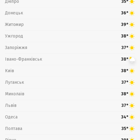
Дніпро
35°
Донецьк
36°
Житомир
39°
Ужгород
38°
Запоріжжя
37°
Івано-Франківськ
38°
Київ
38°
Луганськ
37°
Миколаїв
38°
Львів
37°
Одеса
34°
Полтава
35°