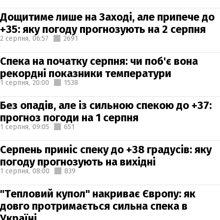
Дощитиме лише на Заході, але припече до
+35: яку погоду прогнозують на 2 серпня
2 серпня,
06:57
2691
Спека на початку серпня: чи поб'є вона
рекордні показники температури
1 серпня,
20:00
1538
Без опадів, але із сильною спекою до +37:
прогноз погоди на 1 серпня
1 серпня,
09:05
651
Серпень приніс спеку до +38 градусів: яку
погоду прогнозують на вихідні
1 серпня,
08:00
839
"Тепловий купол" накриває Європу: як
довго протримається сильна спека в
Україні