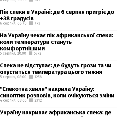
Пік спеки в Україні: де 6 серпня пригріє до
+38 градусів
6 серпня,
06:40
473
На Україну чекає пік африканської спеки:
коли температури стануть
комфортнішими
5 серпня,
20:00
5772
Спека не відступає: де будуть грози та чи
опуститься температура цього тижня
5 серпня,
08:00
1256
"Спекотна хвиля" накрила Україну:
синоптик розповів, коли очікуються зміни
4 серпня,
08:00
2312
Україну накриває африканська спека: де