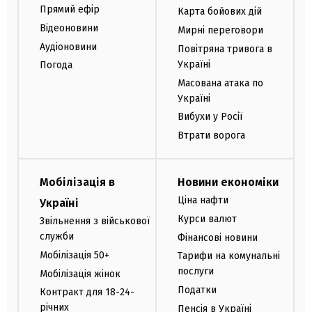
Прямий ефір
Карта бойових дій
Відеоновини
Мирні переговори
Аудіоновини
Повітряна тривога в
Україні
Погода
Масована атака по
Україні
Вибухи у Росії
Втрати ворога
Мобілізація в
Новини економіки
Ціна нафти
Україні
Курси валют
Звільнення з військової
служби
Фінансові новини
Мобілізація 50+
Тарифи на комунальні
послуги
Мобілізація жінок
Податки
Контракт для 18-24-
річних
Пенсія в Україні