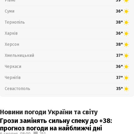
Рівне
39°
Суми
36°
Тернопіль
38°
Харків
36°
Херсон
38°
Хмельницький
37°
Черкаси
36°
Чернігів
37°
Севастополь
35°
Новини погоди України та світу
Грози замінять сильну спеку до +38:
прогноз погоди на найближчі дні
6 серпня,
08:00
251