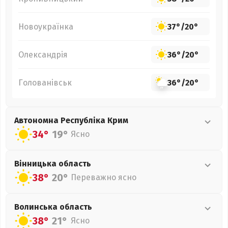
Новоукраїнка
37°
/
20°
Олександрія
36°
/
20°
Голованівськ
36°
/
20°
Автономна Республіка Крим
34°
19°
Ясно
Вінницька
область
38°
20°
Переважно ясно
Волинська
область
38°
21°
Ясно