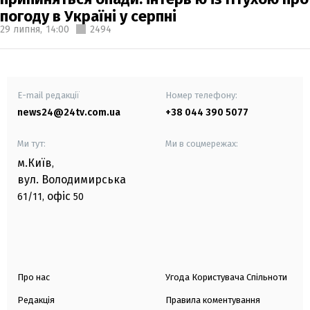
погоду в Україні у серпні
29 липня,
14:00
2494
E-mail редакції
Номер телефону:
news24@24tv.com.ua
+38 044 390 5077
Ми тут:
Ми в соцмережах:
м.Київ
,
вул. Володимирська
офіс
61/11,
50
Про нас
Угода Користувача Спільноти
Редакція
Правила коментування