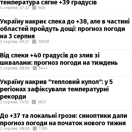
температура сягне +39 градусів
4 серпня,
07:32
900
Україну накриє спека до +38, але в частині
областей пройдуть дощі: прогноз погоди
на 3 серпня
3 серпня,
09:27
10928
Від спеки +40 градусів до злив зі
шквалами: прогноз погоди на тиждень
3 серпня,
08:00
5441
Україну накрив "тепловий купол": у 5
регіонах зафіксували температурні
рекорди
2 серпня,
14:52
3637
До +37 та локальні грози: синоптики дали
прогноз погоди на початок нового тижня
2 серпня,
08:00
1789