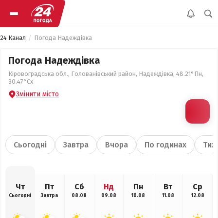
24 Канал
Погода Надеждівка
Погода Надеждівка
Кіровоградська обл., Голованівський район, Надеждівка, 48.21°Пн,
30.47°Сх
Змінити місто
Сьогодні
Завтра
Вчора
По годинах
Тиж
Чт
Пт
Сб
Нд
Пн
Вт
Ср
Сьогодні
Завтра
08.08
09.08
10.08
11.08
12.08