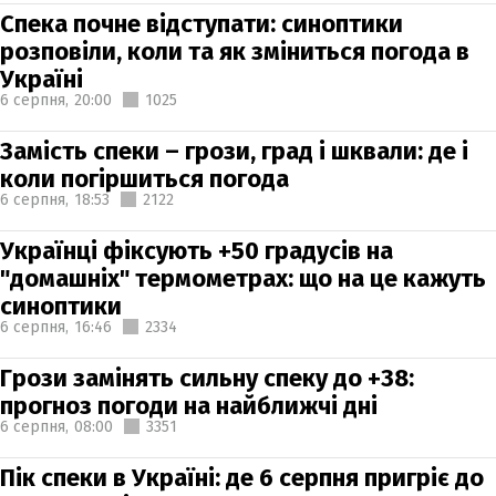
Спека почне відступати: синоптики
розповіли, коли та як зміниться погода в
Україні
6 серпня,
20:00
1025
Замість спеки – грози, град і шквали: де і
коли погіршиться погода
6 серпня,
18:53
2122
Українці фіксують +50 градусів на
"домашніх" термометрах: що на це кажуть
синоптики
6 серпня,
16:46
2334
Грози замінять сильну спеку до +38:
прогноз погоди на найближчі дні
6 серпня,
08:00
3351
Пік спеки в Україні: де 6 серпня пригріє до