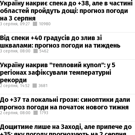
Україну накриє спека до +38, але в частині
областей пройдуть дощі: прогноз погоди
на 3 серпня
3 серпня,
09:27
10980
Від спеки +40 градусів до злив зі
шквалами: прогноз погоди на тиждень
3 серпня,
08:00
5462
Україну накрив "тепловий купол": у 5
регіонах зафіксували температурні
рекорди
2 серпня,
14:52
3681
До +37 та локальні грози: синоптики дали
прогноз погоди на початок нового тижня
2 серпня,
08:00
1793
Дощитиме лише на Заході, але припече до
+35: яку погоду прогнозують на 2 серпня