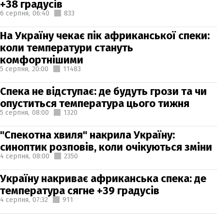
+38 градусів
6 серпня,
06:40
833
На Україну чекає пік африканської спеки:
коли температури стануть
комфортнішими
5 серпня,
20:00
11483
Спека не відступає: де будуть грози та чи
опуститься температура цього тижня
5 серпня,
08:00
1320
"Спекотна хвиля" накрила Україну:
синоптик розповів, коли очікуються зміни
4 серпня,
08:00
2350
Україну накриває африканська спека: де
температура сягне +39 градусів
4 серпня,
07:32
911