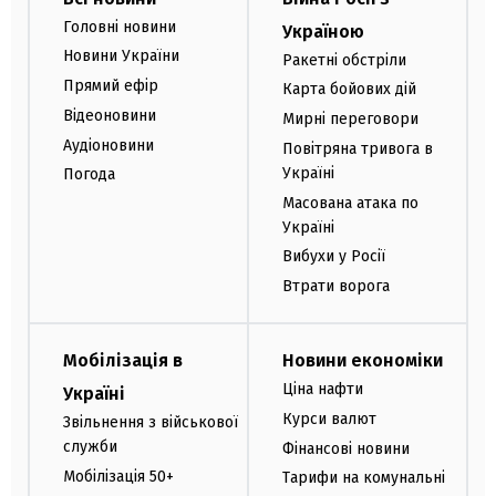
Головні новини
Україною
Новини України
Ракетні обстріли
Прямий ефір
Карта бойових дій
Відеоновини
Мирні переговори
Аудіоновини
Повітряна тривога в
Україні
Погода
Масована атака по
Україні
Вибухи у Росії
Втрати ворога
Мобілізація в
Новини економіки
Ціна нафти
Україні
Курси валют
Звільнення з військової
служби
Фінансові новини
Мобілізація 50+
Тарифи на комунальні