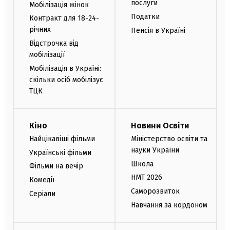
послуги
Мобілізація жінок
Податки
Контракт для 18-24-
річних
Пенсія в Україні
Відстрочка від
мобілізації
Мобілізація в Україні:
скільки осіб мобілізує
ТЦК
Кіно
Новини Освіти
Найцікавіші фільми
Міністерство освіти та
науки України
Українські фільми
Школа
Фільми на вечір
НМТ 2026
Комедії
Саморозвиток
Серіали
Навчання за кордоном