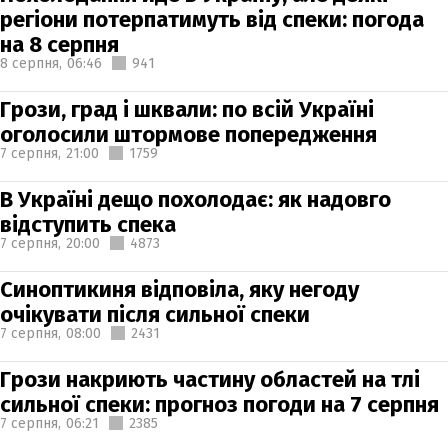
регіони потерпатимуть від спеки: погода
на 8 серпня
8 серпня,
06:46
941
Грози, град і шквали: по всій Україні
оголосили штормове попередження
7 серпня,
21:00
1759
В Україні дещо похолодає: як надовго
відступить спека
7 серпня,
20:00
4873
Синоптикиня відповіла, яку негоду
очікувати після сильної спеки
7 серпня,
08:00
2431
Грози накриють частину областей на тлі
сильної спеки: прогноз погоди на 7 серпня
7 серпня,
06:21
2385