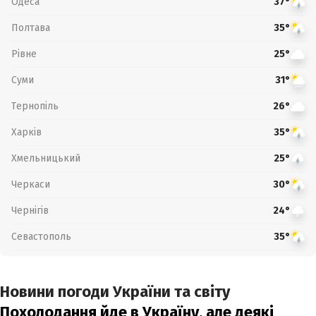
Одеса
37°
Полтава
35°
Рівне
25°
Суми
31°
Тернопіль
26°
Харків
35°
Хмельницький
25°
Черкаси
30°
Чернігів
24°
Севастополь
35°
Новини погоди України та світу
Похолодання йде в Україну, але деякі