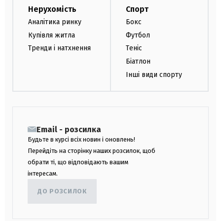
Нерухомість
Спорт
Аналітика ринку
Бокс
Купівля житла
Футбол
Тренди і натхнення
Теніс
Біатлон
Інші види спорту
Email - розсилка
Будьте в курсі всіх новин і оновлень!
Перейдіть на сторінку наших розсилок, щоб
обрати ті, що відповідають вашим
інтересам.
ДО РОЗСИЛОК