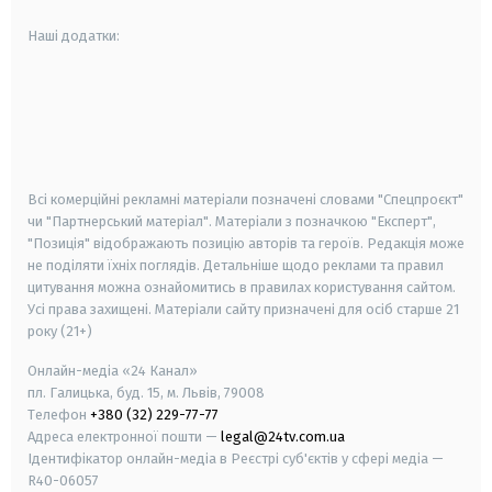
Наші додатки:
android
apple
smart tv
samsung smart tv
Всі комерційні рекламні матеріали позначені словами "Спецпроєкт"
чи "Партнерський матеріал". Матеріали з позначкою "Експерт",
"Позиція" відображають позицію авторів та героїв. Редакція може
не поділяти їхніх поглядів. Детальніше щодо реклами та правил
цитування можна ознайомитись в правилах користування сайтом.
Усі права захищені.
Матеріали сайту призначені для осіб старше
21
року (21+)
Онлайн-медіа «24 Канал»
пл. Галицька, буд. 15, м. Львів, 79008
Телефон
+380 (32) 229-77-77
Адреса електронної пошти —
legal@24tv.com.ua
Ідентифікатор онлайн-медіа в Реєстрі суб'єктів у сфері медіа —
R40-06057