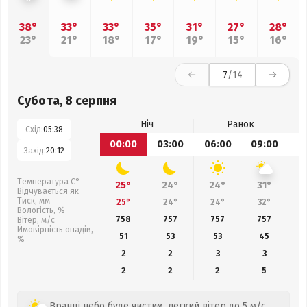
38°
33°
33°
35°
31°
27°
28°
23°
21°
18°
17°
19°
15°
16°
7
/14
Субота, 8 серпня
Ніч
Ранок
Схід:
05:38
00:00
03:00
06:00
09:00
1
Захід:
20:12
Температура С°
25°
24°
24°
31°
Відчувається як
Тиск, мм
25°
24°
24°
32°
Вологість, %
758
757
757
757
Вітер, м/с
Ймовірність опадів,
51
53
53
45
%
2
2
3
3
2
2
2
5
Вранці небо буде чистим, легкий вітер до 5 м/с.