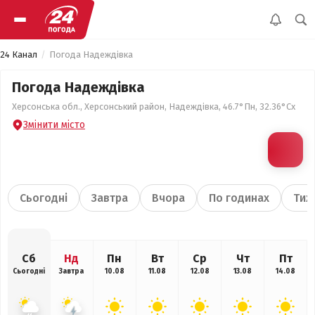
24 Канал
Погода Надеждівка
Погода Надеждівка
Херсонська обл., Херсонський район, Надеждівка, 46.7°Пн, 32.36°Сх
Змінити місто
Сьогодні
Завтра
Вчора
По годинах
Тиж
Сб
Нд
Пн
Вт
Ср
Чт
Пт
Сьогодні
Завтра
10.08
11.08
12.08
13.08
14.08