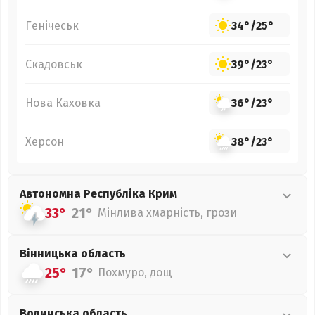
Генічеськ
34°
/
25°
Скадовськ
39°
/
23°
Нова Каховка
36°
/
23°
Херсон
38°
/
23°
Автономна Республіка Крим
33°
21°
Мінлива хмарність, грози
Вінницька
область
25°
17°
Похмуро, дощ
Волинська
область