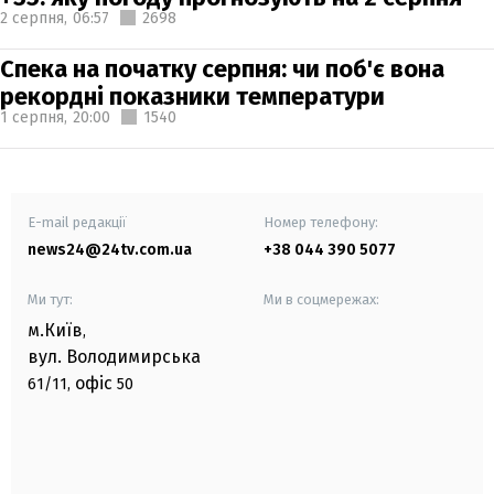
2 серпня,
06:57
2698
Спека на початку серпня: чи поб'є вона
рекордні показники температури
1 серпня,
20:00
1540
E-mail редакції
Номер телефону:
news24@24tv.com.ua
+38 044 390 5077
Ми тут:
Ми в соцмережах:
м.Київ
,
вул. Володимирська
офіс
61/11,
50