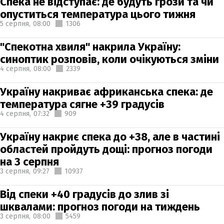
Спека не відступає: де будуть грози та чи
опуститься температура цього тижня
5 серпня,
08:00
1306
"Спекотна хвиля" накрила Україну:
синоптик розповів, коли очікуються зміни
4 серпня,
08:00
2339
Україну накриває африканська спека: де
температура сягне +39 градусів
4 серпня,
07:32
909
Україну накриє спека до +38, але в частині
областей пройдуть дощі: прогноз погоди
на 3 серпня
3 серпня,
09:27
10937
Від спеки +40 градусів до злив зі
шквалами: прогноз погоди на тиждень
3 серпня,
08:00
5459