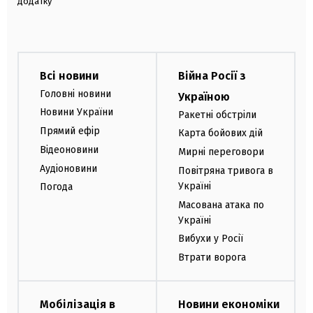
додатку
Всі новини
Війна Росії з
Головні новини
Україною
Новини України
Ракетні обстріли
Прямий ефір
Карта бойових дій
Відеоновини
Мирні переговори
Аудіоновини
Повітряна тривога в
Україні
Погода
Масована атака по
Україні
Вибухи у Росії
Втрати ворога
Мобілізація в
Новини економіки