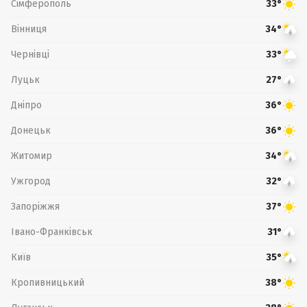
Сімферополь
33°
Вінниця
34°
Чернівці
33°
Луцьк
27°
Дніпро
36°
Донецьк
36°
Житомир
34°
Ужгород
32°
Запоріжжя
37°
Івано-Франківськ
31°
Київ
35°
Кропивницький
38°