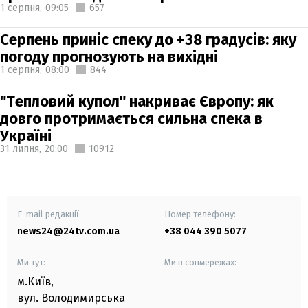
1 серпня,
09:05
657
Серпень приніс спеку до +38 градусів: яку
погоду прогнозують на вихідні
1 серпня,
08:00
844
"Тепловий купол" накриває Європу: як
довго протримається сильна спека в
Україні
31 липня,
20:00
10912
E-mail редакції
Номер телефону:
news24@24tv.com.ua
+38 044 390 5077
Ми тут:
Ми в соцмережах:
м.Київ
,
вул. Володимирська