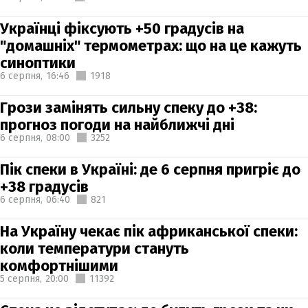
Українці фіксують +50 градусів на
"домашніх" термометрах: що на це кажуть
синоптики
6 серпня,
16:46
1918
Грози замінять сильну спеку до +38:
прогноз погоди на найближчі дні
6 серпня,
08:00
3252
Пік спеки в Україні: де 6 серпня пригріє до
+38 градусів
6 серпня,
06:40
821
На Україну чекає пік африканської спеки:
коли температури стануть
комфортнішими
5 серпня,
20:00
11392