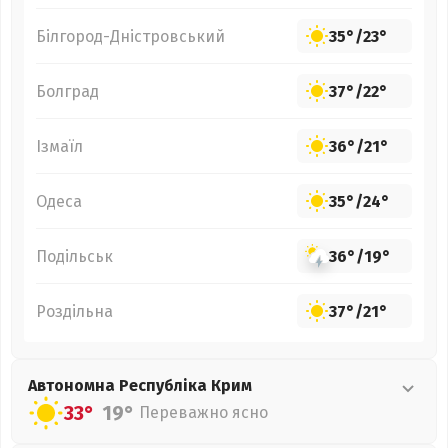
Білгород-Дністровський
35°
/
23°
Болград
37°
/
22°
Ізмаїл
36°
/
21°
Одеса
35°
/
24°
Подільськ
36°
/
19°
Роздільна
37°
/
21°
Автономна Республіка Крим
33°
19°
Переважно ясно