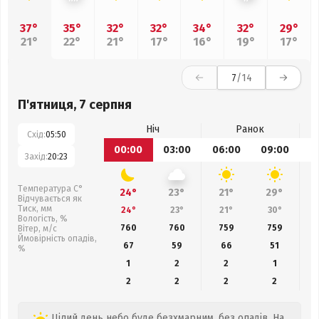
37°
35°
32°
32°
34°
32°
29°
21°
22°
21°
17°
16°
19°
17°
7
/14
П'ятниця, 7 серпня
Ніч
Ранок
Схід:
05:50
00:00
03:00
06:00
09:00
1
Захід:
20:23
Температура С°
24°
23°
21°
29°
Відчувається як
Тиск, мм
24°
23°
21°
30°
Вологість, %
760
760
759
759
Вітер, м/с
Ймовірність опадів,
67
59
66
51
%
1
2
2
1
2
2
2
2
Цілий день небо буде безхмарним, без опадів. На