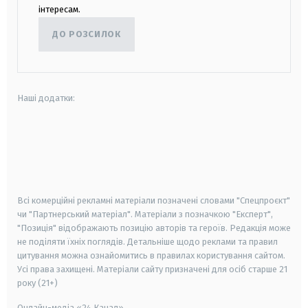
інтересам.
ДО РОЗСИЛОК
Наші додатки:
android
apple
smart tv
samsung smart tv
Всі комерційні рекламні матеріали позначені словами "Спецпроєкт"
чи "Партнерський матеріал". Матеріали з позначкою "Експерт",
"Позиція" відображають позицію авторів та героїв. Редакція може
не поділяти їхніх поглядів. Детальніше щодо реклами та правил
цитування можна ознайомитись в правилах користування сайтом.
Усі права захищені.
Матеріали сайту призначені для осіб старше
21
року (21+)
Онлайн-медіа «24 Канал»