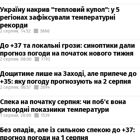
Україну накрив "тепловий купол": у 5
регіонах зафіксували температурні
рекорди
2 серпня,
14:52
3666
До +37 та локальні грози: синоптики дали
прогноз погоди на початок нового тижня
2 серпня,
08:00
1793
Дощитиме лише на Заході, але припече до
+35: яку погоду прогнозують на 2 серпня
2 серпня,
06:57
2694
Спека на початку серпня: чи поб'є вона
рекордні показники температури
1 серпня,
20:00
1539
Без опадів, але із сильною спекою до +37:
прогноз погоди на 1 серпня