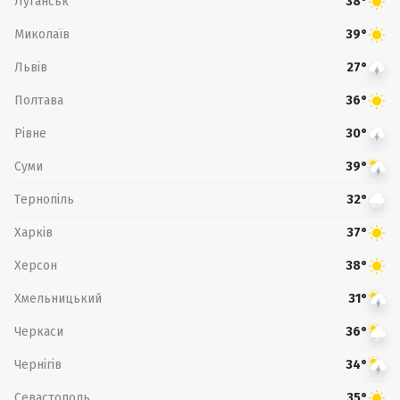
Луганськ
38°
Миколаїв
39°
Львів
27°
Полтава
36°
Рівне
30°
Суми
39°
Тернопіль
32°
Харків
37°
Херсон
38°
Хмельницький
31°
Черкаси
36°
Чернігів
34°
Севастополь
35°