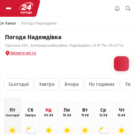
24 Канал
Погода Надеждівка
Погода Надеждівка
Одеська обл., Болградський район, Надеждівка, 45.8°Пн, 29.43°Сх
Змінити місто
Сьогодні
Завтра
Вчора
По годинах
Тиж
Пт
Сб
Нд
Пн
Вт
Ср
Чт
Сьогодні
Завтра
09.08
10.08
11.08
12.08
13.08