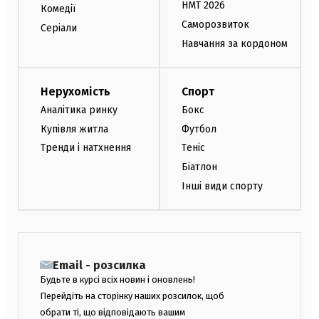
НМТ 2026
Комедії
Саморозвиток
Серіали
Навчання за кордоном
Нерухомість
Спорт
Аналітика ринку
Бокс
Купівля житла
Футбол
Тренди і натхнення
Теніс
Біатлон
Інші види спорту
Email - розсилка
Будьте в курсі всіх новин і оновлень!
Перейдіть на сторінку наших розсилок, щоб
обрати ті, що відповідають вашим