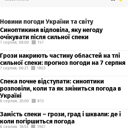
Новини погоди України та світу
Синоптикиня відповіла, яку негоду
очікувати після сильної спеки
7 серпня,
08:00
147
Грози накриють частину областей на тлі
сильної спеки: прогноз погоди на 7 серпня
7 серпня,
06:21
1803
Спека почне відступати: синоптики
розповіли, коли та як зміниться погода в
Україні
6 серпня,
20:00
813
Замість спеки – грози, град і шквали: де і
коли погіршиться погода
6 серпня,
18:53
1907