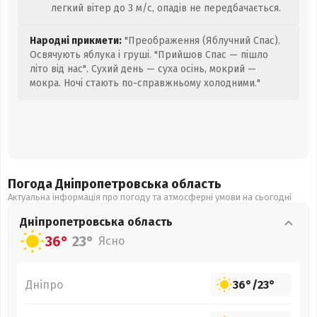
легкий вітер до 3 м/с, опадів не передбачається.
Народні прикмети:
"Преображення (Яблучний Спас).
Освячують яблука і груші. "Прийшов Спас — пішло
літо від нас". Сухий день — суха осінь, мокрий —
мокра. Ночі стають по-справжньому холодними."
Погода Дніпропетровська
область
Актуальна інформація про погоду та атмосферні умови на сьогодні
Дніпропетровська
область
36°
23°
Ясно
Дніпро
36°
/
23°