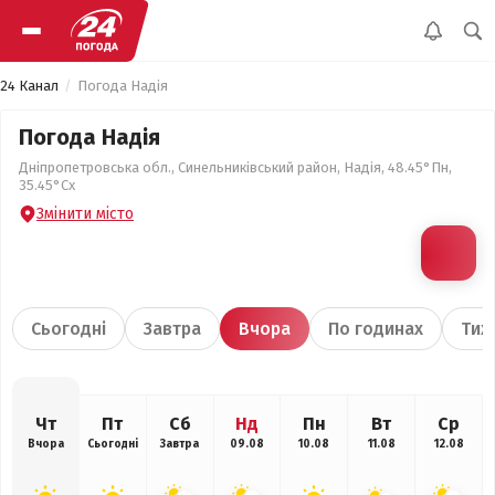
24 Канал
Погода Надія
Погода Надія
Дніпропетровська обл., Синельниківський район, Надія, 48.45°Пн,
35.45°Сх
Змінити місто
Сьогодні
Завтра
Вчора
По годинах
Тиж
Чт
Пт
Сб
Нд
Пн
Вт
Ср
Вчора
Сьогодні
Завтра
09.08
10.08
11.08
12.08