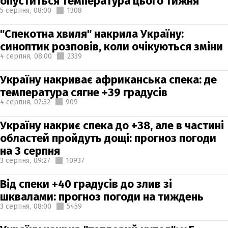
опуститься температура цього тижня
5 серпня,
08:00
1308
"Спекотна хвиля" накрила Україну:
синоптик розповів, коли очікуються зміни
4 серпня,
08:00
2339
Україну накриває африканська спека: де
температура сягне +39 градусів
4 серпня,
07:32
909
Україну накриє спека до +38, але в частині
областей пройдуть дощі: прогноз погоди
на 3 серпня
3 серпня,
09:27
10937
Від спеки +40 градусів до злив зі
шквалами: прогноз погоди на тиждень
3 серпня,
08:00
5459