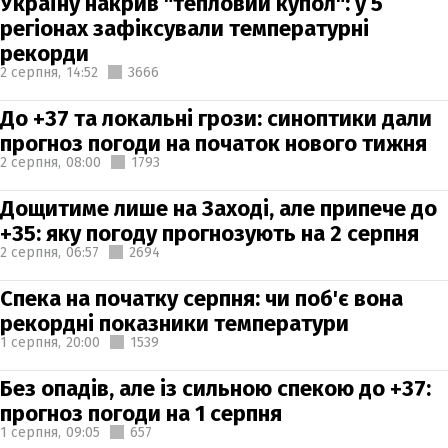
Україну накрив "тепловий купол": у 5
регіонах зафіксували температурні
рекорди
2 серпня,
14:52
3666
До +37 та локальні грози: синоптики дали
прогноз погоди на початок нового тижня
2 серпня,
08:00
1793
Дощитиме лише на Заході, але припече до
+35: яку погоду прогнозують на 2 серпня
2 серпня,
06:57
2694
Спека на початку серпня: чи поб'є вона
рекордні показники температури
1 серпня,
20:00
1539
Без опадів, але із сильною спекою до +37:
прогноз погоди на 1 серпня
1 серпня,
09:05
657