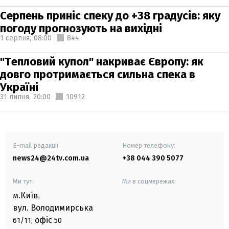
Серпень приніс спеку до +38 градусів: яку
погоду прогнозують на вихідні
1 серпня,
08:00
844
"Тепловий купол" накриває Європу: як
довго протримається сильна спека в
Україні
31 липня,
20:00
10912
E-mail редакції
Номер телефону:
news24@24tv.com.ua
+38 044 390 5077
Ми тут:
Ми в соцмережах:
м.Київ
,
вул. Володимирська
офіс
61/11,
50