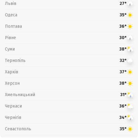
Львів
27°
Одеса
35°
Полтава
36°
Рівне
30°
Суми
38°
Тернопіль
32°
Харків
37°
Херсон
38°
Хмельницький
31°
Черкаси
36°
Чернігів
34°
Севастополь
35°