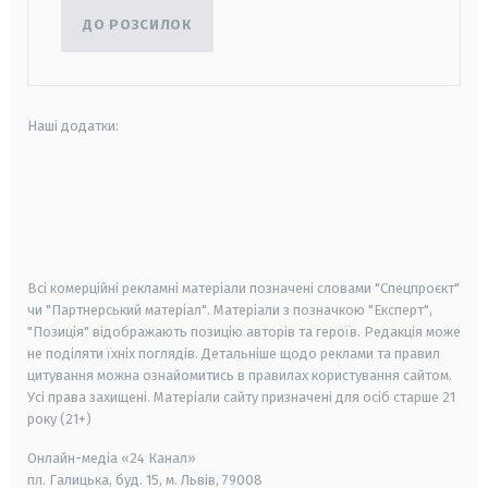
ДО РОЗСИЛОК
Наші додатки:
android
apple
smart tv
samsung smart tv
Всі комерційні рекламні матеріали позначені словами "Спецпроєкт"
чи "Партнерський матеріал". Матеріали з позначкою "Експерт",
"Позиція" відображають позицію авторів та героїв. Редакція може
не поділяти їхніх поглядів. Детальніше щодо реклами та правил
цитування можна ознайомитись в правилах користування сайтом.
Усі права захищені.
Матеріали сайту призначені для осіб старше
21
року (21+)
Онлайн-медіа «24 Канал»
пл. Галицька, буд. 15, м. Львів, 79008