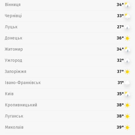
Вінниця
34°
Чернівці
33°
Луцьк
27°
Донецьк
36°
Житомир
34°
Ужгород
32°
Запоріжжя
37°
Івано-Франківськ
31°
Київ
35°
Кропивницький
38°
Луганськ
38°
Миколаїв
39°