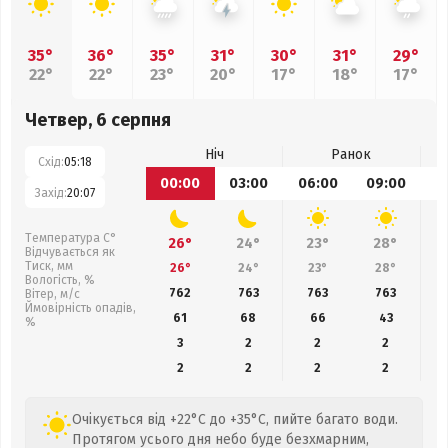
35°
36°
35°
31°
30°
31°
29°
22°
22°
23°
20°
17°
18°
17°
Четвер, 6 серпня
Ніч
Ранок
Схід:
05:18
00:00
03:00
06:00
09:00
1
Захід:
20:07
Температура С°
26°
24°
23°
28°
Відчувається як
Тиск, мм
26°
24°
23°
28°
Вологість, %
762
763
763
763
Вітер, м/с
Ймовірність опадів,
61
68
66
43
%
3
2
2
2
2
2
2
2
Очікується від +22°C до +35°C, пийте багато води.
Протягом усього дня небо буде безхмарним,