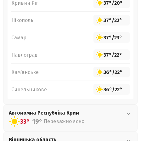
Кривий Ріг
37°
/
20°
Нікополь
37°
/
22°
Самар
37°
/
23°
Павлоград
37°
/
22°
Кам’янське
36°
/
22°
Синельникове
36°
/
22°
Автономна Республіка Крим
33°
19°
Переважно ясно
Вінницька
область