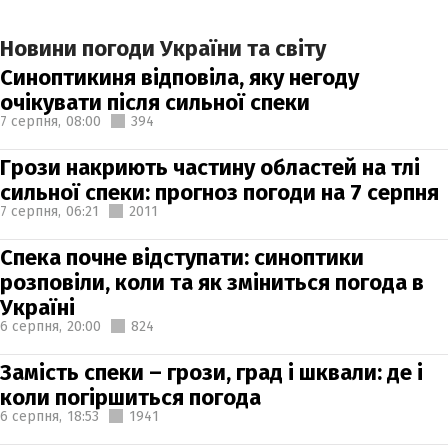
Новини погоди України та світу
Синоптикиня відповіла, яку негоду
очікувати після сильної спеки
7 серпня,
08:00
394
Грози накриють частину областей на тлі
сильної спеки: прогноз погоди на 7 серпня
7 серпня,
06:21
2011
Спека почне відступати: синоптики
розповіли, коли та як зміниться погода в
Україні
6 серпня,
20:00
824
Замість спеки – грози, град і шквали: де і
коли погіршиться погода
6 серпня,
18:53
1941