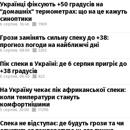
Українці фіксують +50 градусів на
"домашніх" термометрах: що на це кажуть
синоптики
6 серпня,
16:46
1969
Грози замінять сильну спеку до +38:
прогноз погоди на найближчі дні
6 серпня,
08:00
3263
Пік спеки в Україні: де 6 серпня пригріє до
+38 градусів
6 серпня,
06:40
822
На Україну чекає пік африканської спеки:
коли температури стануть
комфортнішими
5 серпня,
20:00
11396
Спека не відступає: де будуть грози та чи