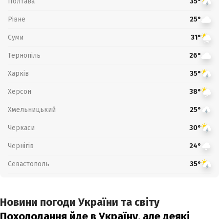
Полтава
35°
Рівне
25°
Суми
31°
Тернопіль
26°
Харків
35°
Херсон
38°
Хмельницький
25°
Черкаси
30°
Чернігів
24°
Севастополь
35°
Новини погоди України та світу
Похолодання йде в Україну, але деякі