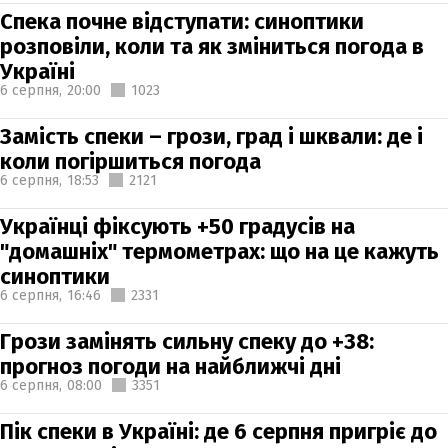
Спека почне відступати: синоптики
розповіли, коли та як зміниться погода в
Україні
6 серпня,
20:00
1023
Замість спеки – грози, град і шквали: де і
коли погіршиться погода
6 серпня,
18:53
2121
Українці фіксують +50 градусів на
"домашніх" термометрах: що на це кажуть
синоптики
6 серпня,
16:46
2331
Грози замінять сильну спеку до +38:
прогноз погоди на найближчі дні
6 серпня,
08:00
3351
Пік спеки в Україні: де 6 серпня пригріє до