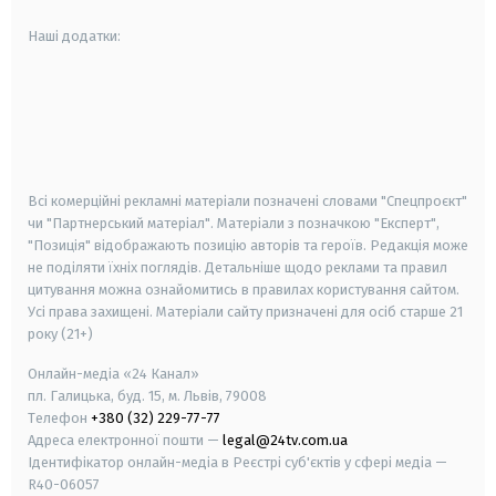
Наші додатки:
android
apple
smart tv
samsung smart tv
Всі комерційні рекламні матеріали позначені словами "Спецпроєкт"
чи "Партнерський матеріал". Матеріали з позначкою "Експерт",
"Позиція" відображають позицію авторів та героїв. Редакція може
не поділяти їхніх поглядів. Детальніше щодо реклами та правил
цитування можна ознайомитись в правилах користування сайтом.
Усі права захищені.
Матеріали сайту призначені для осіб старше
21
року (21+)
Онлайн-медіа «24 Канал»
пл. Галицька, буд. 15, м. Львів, 79008
Телефон
+380 (32) 229-77-77
Адреса електронної пошти —
legal@24tv.com.ua
Ідентифікатор онлайн-медіа в Реєстрі суб'єктів у сфері медіа —
R40-06057