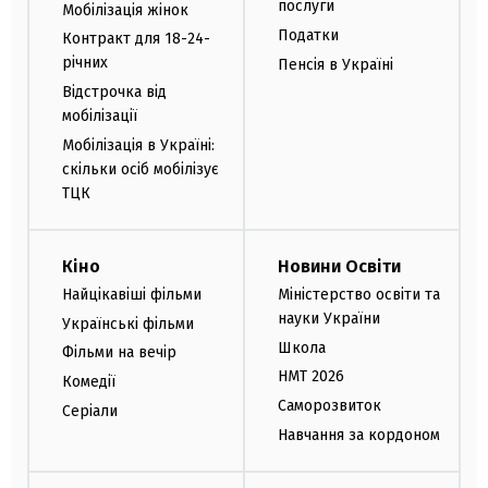
послуги
Мобілізація жінок
Податки
Контракт для 18-24-
річних
Пенсія в Україні
Відстрочка від
мобілізації
Мобілізація в Україні:
скільки осіб мобілізує
ТЦК
Кіно
Новини Освіти
Найцікавіші фільми
Міністерство освіти та
науки України
Українські фільми
Школа
Фільми на вечір
НМТ 2026
Комедії
Саморозвиток
Серіали
Навчання за кордоном