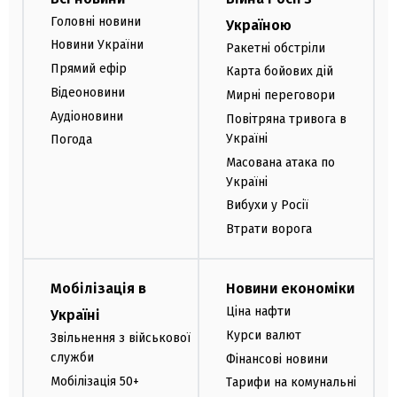
Головні новини
Україною
Новини України
Ракетні обстріли
Прямий ефір
Карта бойових дій
Відеоновини
Мирні переговори
Аудіоновини
Повітряна тривога в
Україні
Погода
Масована атака по
Україні
Вибухи у Росії
Втрати ворога
Мобілізація в
Новини економіки
Ціна нафти
Україні
Курси валют
Звільнення з військової
служби
Фінансові новини
Мобілізація 50+
Тарифи на комунальні