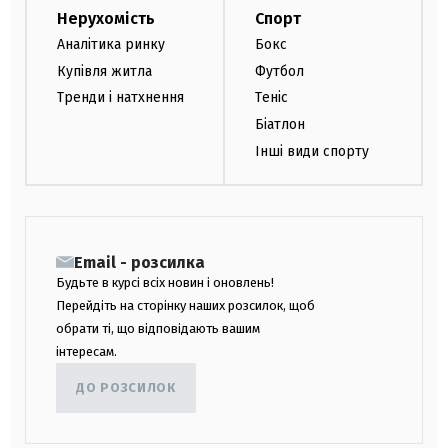
Нерухомість
Спорт
Аналітика ринку
Бокс
Купівля житла
Футбол
Тренди і натхнення
Теніс
Біатлон
Інші види спорту
Email - розсилка
Будьте в курсі всіх новин і оновлень!
Перейдіть на сторінку наших розсилок, щоб
обрати ті, що відповідають вашим
інтересам.
ДО РОЗСИЛОК