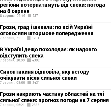
регіони потерпатимуть від спеки: погода
на 8 серпня
8 серпня,
06:46
737
Грози, град і шквали: по всій Україні
оголосили штормове попередження
7 серпня,
21:00
1701
В Україні дещо похолодає: як надовго
відступить спека
7 серпня,
20:00
4392
Синоптикиня відповіла, яку негоду
очікувати після сильної спеки
7 серпня,
08:00
2431
Грози накриють частину областей на тлі
сильної спеки: прогноз погоди на 7 серпня
7 серпня,
06:21
2382