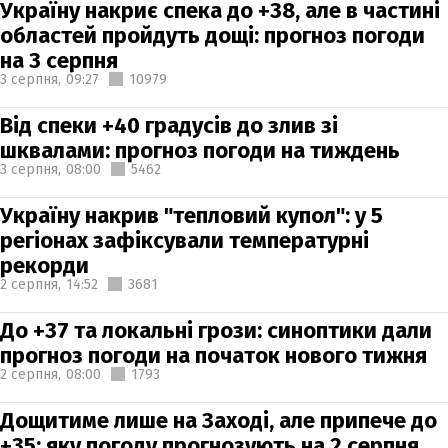
Україну накриє спека до +38, але в частині
областей пройдуть дощі: прогноз погоди
на 3 серпня
3 серпня,
09:27
10979
Від спеки +40 градусів до злив зі
шквалами: прогноз погоди на тиждень
3 серпня,
08:00
5462
Україну накрив "тепловий купол": у 5
регіонах зафіксували температурні
рекорди
2 серпня,
14:52
3681
До +37 та локальні грози: синоптики дали
прогноз погоди на початок нового тижня
2 серпня,
08:00
1793
Дощитиме лише на Заході, але припече до
+35: яку погоду прогнозують на 2 серпня