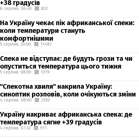
+38 градусів
6 серпня,
06:40
832
На Україну чекає пік африканської спеки:
коли температури стануть
комфортнішими
5 серпня,
20:00
11481
Спека не відступає: де будуть грози та чи
опуститься температура цього тижня
5 серпня,
08:00
1319
"Спекотна хвиля" накрила Україну:
синоптик розповів, коли очікуються зміни
4 серпня,
08:00
2350
Україну накриває африканська спека: де
температура сягне +39 градусів
4 серпня,
07:32
911