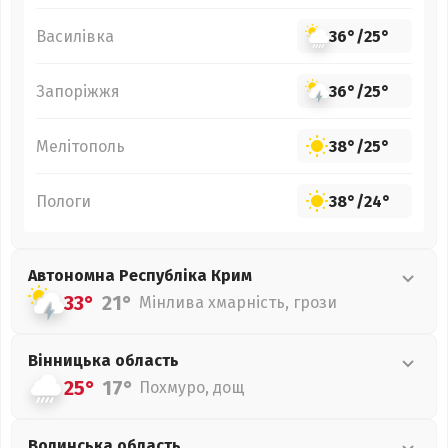
Василівка
36°
/
25°
Запоріжжя
36°
/
25°
Мелітополь
38°
/
25°
Пологи
38°
/
24°
Автономна Республіка Крим
33°
21°
Мінлива хмарність, грози
Вінницька
область
25°
17°
Похмуро, дощ
Волинська
область