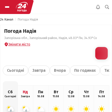
24 Канал
Погода Надія
Погода Надія
Запорізька обл., Запорізький район, Надія, 48.03°Пн, 34.93°Сх
Змінити місто
Сьогодні
Завтра
Вчора
По годинах
Тиж
Сб
Нд
Пн
Вт
Ср
Чт
Пт
Сьогодні
Завтра
10.08
11.08
12.08
13.08
14.08