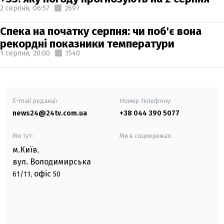
2 серпня,
06:57
2697
Спека на початку серпня: чи поб'є вона
рекордні показники температури
1 серпня,
20:00
1540
E-mail редакції
Номер телефону:
news24@24tv.com.ua
+38 044 390 5077
Ми тут:
Ми в соцмережах:
м.Київ
,
вул. Володимирська
офіс
61/11,
50