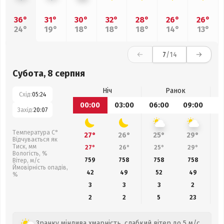
36°
31°
30°
32°
28°
26°
26°
24°
19°
18°
18°
18°
14°
13°
7
/14
Субота, 8 серпня
Ніч
Ранок
Схід:
05:24
00:00
03:00
06:00
09:00
1
Захід:
20:07
Температура С°
27°
26°
25°
29°
Відчувається як
Тиск, мм
27°
26°
25°
29°
Вологість, %
759
758
758
758
Вітер, м/с
Ймовірність опадів,
42
49
52
49
%
3
3
3
2
2
2
5
23
Зранку мінлива хмарність, слабкий вітер до 5 м/с.