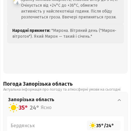
Очікується від +24°C до +36°C, обмежте
активність у найспекотніші години. Після обіду
розпочнеться гроза. Ввечері припиняться грози.
Народні прикмети:
"Мирона. Вітряний день ("Мирон-
вітрогон"). Який Мирон — такий і січень."
Погода Запорізька
область
Актуальна інформація про погоду та атмосферні умови на сьогодні
Запорізька
область
35°
24°
Ясно
Бердянськ
35°
/
24°