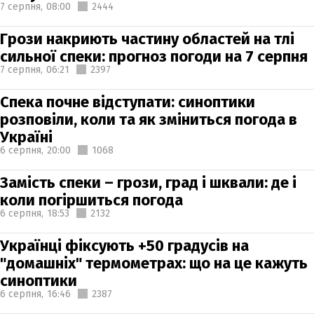
7 серпня,
08:00
2444
Грози накриють частину областей на тлі
сильної спеки: прогноз погоди на 7 серпня
7 серпня,
06:21
2397
Спека почне відступати: синоптики
розповіли, коли та як зміниться погода в
Україні
6 серпня,
20:00
1068
Замість спеки – грози, град і шквали: де і
коли погіршиться погода
6 серпня,
18:53
2132
Українці фіксують +50 градусів на
"домашніх" термометрах: що на це кажуть
синоптики
6 серпня,
16:46
2387