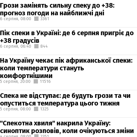
Грози замінять сильну спеку до +38:
прогноз погоди на найближчі дні
6 серпня,
08:00
3361
Пік спеки в Україні: де 6 серпня пригріє до
+38 градусів
6 серпня,
06:40
844
На Україну чекає пік африканської спеки:
коли температури стануть
комфортнішими
5 серпня,
20:00
11516
Спека не відступає: де будуть грози та чи
опуститься температура цього тижня
5 серпня,
08:00
1325
"Спекотна хвиля" накрила Україну:
синоптик розповів, коли очікуються зміни
4 серпня,
08:00
2351