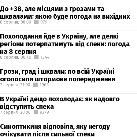
До +38, але місцями з грозами та
шквалами: якою буде погода на вихідних
8 серпня,
08:00
979
Похолодання йде в Україну, але деякі
регіони потерпатимуть від спеки: погода
на 8 серпня
8 серпня,
06:46
1344
Грози, град і шквали: по всій Україні
оголосили штормове попередження
7 серпня,
21:00
1964
В Україні дещо похолодає: як надовго
відступить спека
7 серпня,
20:00
9379
Синоптикиня відповіла, яку негоду
очікувати після сильної спеки