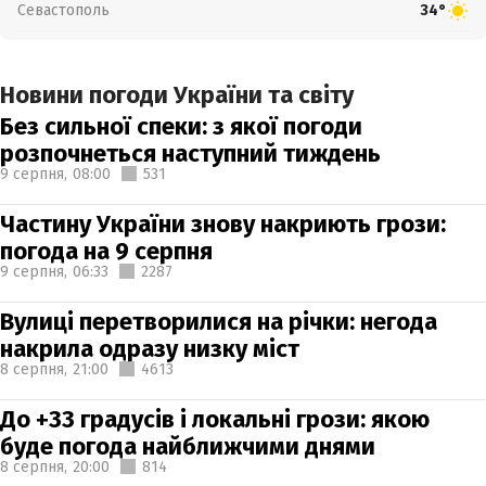
Севастополь
34°
Новини погоди України та світу
Без сильної спеки: з якої погоди
розпочнеться наступний тиждень
9 серпня,
08:00
531
Частину України знову накриють грози:
погода на 9 серпня
9 серпня,
06:33
2287
Вулиці перетворилися на річки: негода
накрила одразу низку міст
8 серпня,
21:00
4613
До +33 градусів і локальні грози: якою
буде погода найближчими днями
8 серпня,
20:00
814