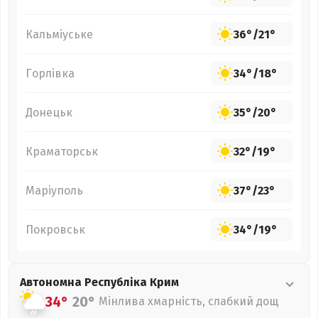
Кальміуське
36°
/
21°
Горлівка
34°
/
18°
Донецьк
35°
/
20°
Краматорськ
32°
/
19°
Маріуполь
37°
/
23°
Покровськ
34°
/
19°
Автономна Республіка Крим
34°
20°
Мінлива хмарність, слабкий дощ