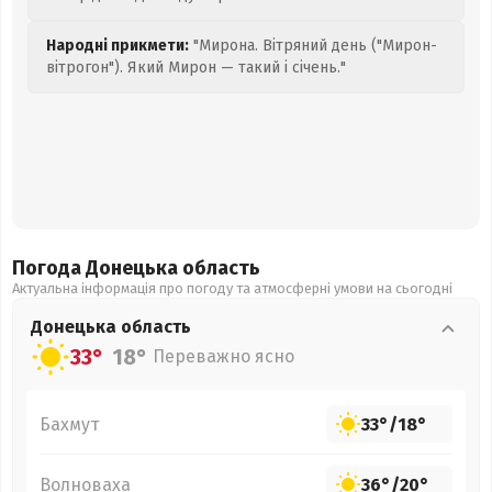
Народні прикмети:
"Мирона. Вітряний день ("Мирон-
вітрогон"). Який Мирон — такий і січень."
Погода Донецька
область
Актуальна інформація про погоду та атмосферні умови на сьогодні
Донецька
область
33°
18°
Переважно ясно
Бахмут
33°
/
18°
Волноваха
36°
/
20°