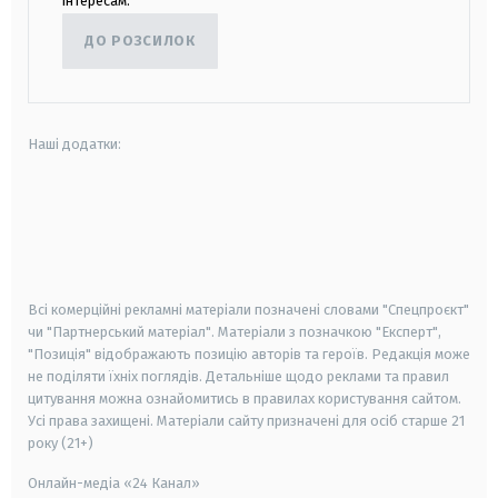
інтересам.
ДО РОЗСИЛОК
Наші додатки:
android
apple
smart tv
samsung smart tv
Всі комерційні рекламні матеріали позначені словами "Спецпроєкт"
чи "Партнерський матеріал". Матеріали з позначкою "Експерт",
"Позиція" відображають позицію авторів та героїв. Редакція може
не поділяти їхніх поглядів. Детальніше щодо реклами та правил
цитування можна ознайомитись в правилах користування сайтом.
Усі права захищені.
Матеріали сайту призначені для осіб старше
21
року (21+)
Онлайн-медіа «24 Канал»