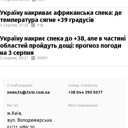
Україну накриває африканська спека: де
температура сягне +39 градусів
4 серпня,
07:32
918
Україну накриє спека до +38, але в частині
областей пройдуть дощі: прогноз погоди
на 3 серпня
3 серпня,
09:27
10997
E-mail редакції
Номер телефону:
news24@24tv.com.ua
+38 044 390 5077
Ми тут:
Ми в соцмережах:
м.Київ
,
вул. Володимирська
офіс
61/11,
50