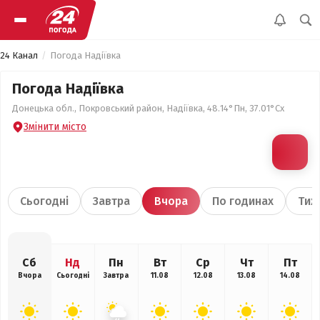
24 Канал
Погода Надіївка
Погода Надіївка
Донецька обл., Покровський район, Надіївка, 48.14°Пн, 37.01°Сх
Змінити місто
Сьогодні
Завтра
Вчора
По годинах
Тиж
Сб
Нд
Пн
Вт
Ср
Чт
Пт
Вчора
Сьогодні
Завтра
11.08
12.08
13.08
14.08