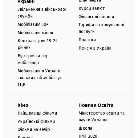
Ціна нафти
Україні
Курси валют
Звільнення з військової
служби
Фінансові новини
Мобілізація 50+
Тарифи на комунальні
послуги
Мобілізація жінок
Податки
Контракт для 18-24-
річних
Пенсія в Україні
Відстрочка від
мобілізації
Мобілізація в Україні:
скільки осіб мобілізує
ТЦК
Кіно
Новини Освіти
Найцікавіші фільми
Міністерство освіти та
науки України
Українські фільми
Школа
Фільми на вечір
НМТ 2026
Комедії