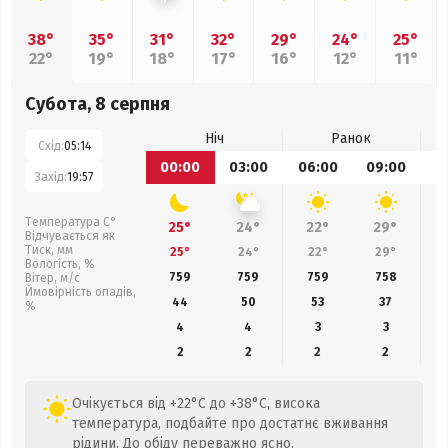
38°
35°
31°
32°
29°
24°
25°
22°
19°
18°
17°
16°
12°
11°
Субота, 8 серпня
Ніч
Ранок
Схід:
05:14
00:00
03:00
06:00
09:00
1
Захід:
19:57
Температура С°
25°
24°
22°
29°
Відчувається як
Тиск, мм
25°
24°
22°
29°
Вологість, %
759
759
759
758
Вітер, м/с
Ймовірність опадів,
44
50
53
37
%
4
4
3
3
2
2
2
2
Очікується від +22°C до +38°C, висока
температура, подбайте про достатнє вживання
рідини. До обіду переважно ясно.