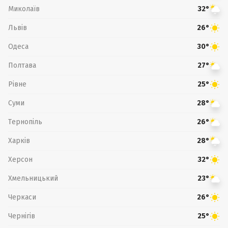
Миколаїв
32°
Львів
26°
Одеса
30°
Полтава
27°
Рівне
25°
Суми
28°
Тернопіль
26°
Харків
28°
Херсон
32°
Хмельницький
23°
Черкаси
26°
Чернігів
25°