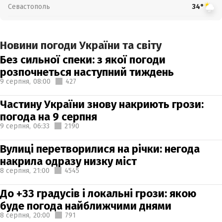
Севастополь
34°
Новини погоди України та світу
Без сильної спеки: з якої погоди
розпочнеться наступний тиждень
9 серпня,
08:00
427
Частину України знову накриють грози:
погода на 9 серпня
9 серпня,
06:33
2190
Вулиці перетворилися на річки: негода
накрила одразу низку міст
8 серпня,
21:00
4545
До +33 градусів і локальні грози: якою
буде погода найближчими днями
8 серпня,
20:00
791