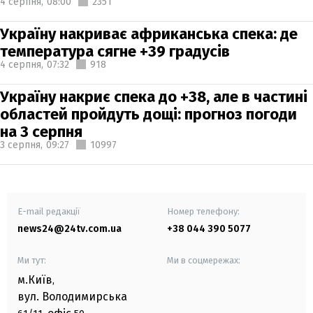
4 серпня,
08:00
2351
Україну накриває африканська спека: де
температура сягне +39 градусів
4 серпня,
07:32
918
Україну накриє спека до +38, але в частині
областей пройдуть дощі: прогноз погоди
на 3 серпня
3 серпня,
09:27
10997
E-mail редакції
Номер телефону:
news24@24tv.com.ua
+38 044 390 5077
Ми тут:
Ми в соцмережах:
м.Київ
,
вул. Володимирська