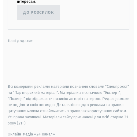
інтересам.
ДО РОЗСИЛОК
Наші додатки:
android
apple
smart tv
samsung smart tv
Всі комерційні рекламні матеріали позначені словами "Спецпроєкт"
чи "Партнерський матеріал". Матеріали з позначкою "Експерт",
"Позиція" відображають позицію авторів та героїв. Редакція може
не поділяти їхніх поглядів. Детальніше щодо реклами та правил
цитування можна ознайомитись в правилах користування сайтом.
Усі права захищені.
Матеріали сайту призначені для осіб старше
21
року (21+)
Онлайн-медіа «24 Канал»