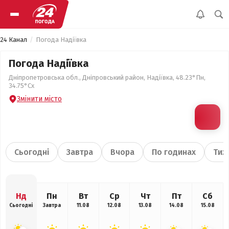
24 Канал
Погода Надіївка
Погода Надіївка
Дніпропетровська обл., Дніпровський район, Надіївка, 48.23°Пн,
34.75°Сх
Змінити місто
Сьогодні
Завтра
Вчора
По годинах
Тиж
Нд
Пн
Вт
Ср
Чт
Пт
Сб
Сьогодні
Завтра
11.08
12.08
13.08
14.08
15.08