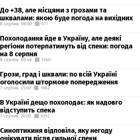
До +38, але місцями з грозами та
шквалами: якою буде погода на вихідних
8 серпня,
08:00
977
Похолодання йде в Україну, але деякі
регіони потерпатимуть від спеки: погода
на 8 серпня
8 серпня,
06:46
1340
Грози, град і шквали: по всій Україні
оголосили штормове попередження
7 серпня,
21:00
1962
В Україні дещо похолодає: як надовго
відступить спека
7 серпня,
20:00
9352
Синоптикиня відповіла, яку негоду
очікувати після сильної спеки