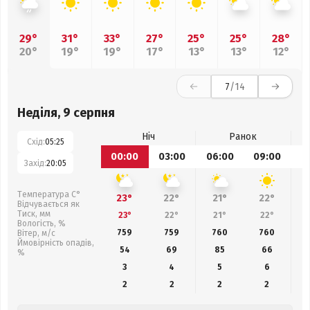
29°
31°
33°
27°
25°
25°
28°
20°
19°
19°
17°
13°
13°
12°
7
/14
Неділя, 9 серпня
Ніч
Ранок
Схід:
05:25
00:00
03:00
06:00
09:00
1
Захід:
20:05
Температура С°
23°
22°
21°
22°
Відчувається як
Тиск, мм
23°
22°
21°
22°
Вологість, %
759
759
760
760
Вітер, м/с
Ймовірність опадів,
54
69
85
66
%
3
4
5
6
2
2
2
2