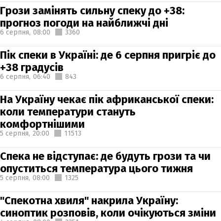
Грози замінять сильну спеку до +38:
прогноз погоди на найближчі дні
6 серпня,
08:00
3360
Пік спеки в Україні: де 6 серпня пригріє до
+38 градусів
6 серпня,
06:40
843
На Україну чекає пік африканської спеки:
коли температури стануть
комфортнішими
5 серпня,
20:00
11513
Спека не відступає: де будуть грози та чи
опуститься температура цього тижня
5 серпня,
08:00
1325
"Спекотна хвиля" накрила Україну:
синоптик розповів, коли очікуються зміни