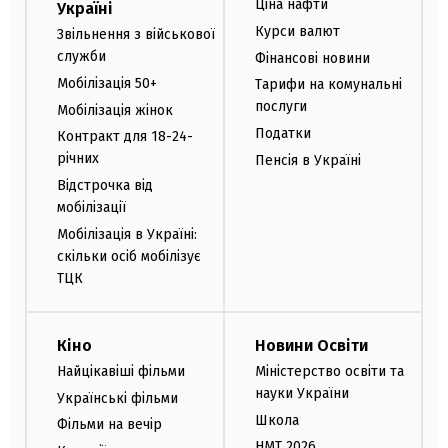
Ціна нафти
Україні
Курси валют
Звільнення з військової
служби
Фінансові новини
Мобілізація 50+
Тарифи на комунальні
послуги
Мобілізація жінок
Податки
Контракт для 18-24-
річних
Пенсія в Україні
Відстрочка від
мобілізації
Мобілізація в Україні:
скільки осіб мобілізує
ТЦК
Кіно
Новини Освіти
Найцікавіші фільми
Міністерство освіти та
науки України
Українські фільми
Школа
Фільми на вечір
НМТ 2026