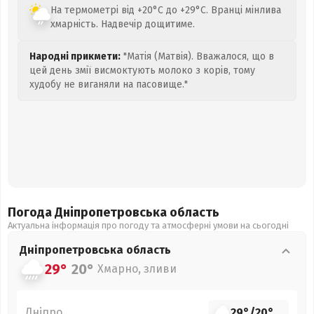
На термометрі від +20°C до +29°C. Вранці мінлива
хмарність. Надвечір дощитиме.
Народні прикмети:
"Матія (Матвія). Вважалося, що в
цей день змії висмоктують молоко з корів, тому
худобу не виганяли на пасовище."
Погода Дніпропетровська
область
Актуальна інформація про погоду та атмосферні умови на сьогодні
Дніпропетровська
область
29°
20°
Хмарно, зливи
Дніпро
29°
/
20°