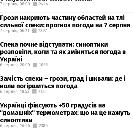
7 серпня,
08:00
2444
Грози накриють частину областей на тлі
сильної спеки: прогноз погоди на 7 серпня
7 серпня,
06:21
2397
Спека почне відступати: синоптики
розповіли, коли та як зміниться погода в
Україні
6 серпня,
20:00
1065
Замість спеки – грози, град і шквали: де і
коли погіршиться погода
6 серпня,
18:53
2132
Українці фіксують +50 градусів на
"домашніх" термометрах: що на це кажуть
синоптики
6 серпня,
16:46
2386