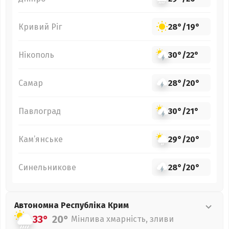
Кривий Ріг
28°
/
19°
Нікополь
30°
/
22°
Самар
28°
/
20°
Павлоград
30°
/
21°
Кам’янське
29°
/
20°
Синельникове
28°
/
20°
Автономна Республіка Крим
33°
20°
Мінлива хмарність, зливи