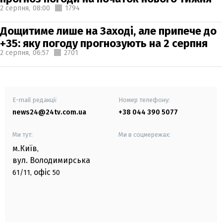
2 серпня,
08:00
1794
Дощитиме лише на Заході, але припече до
+35: яку погоду прогнозують на 2 серпня
2 серпня,
06:57
2701
E-mail редакції
Номер телефону:
news24@24tv.com.ua
+38 044 390 5077
Ми тут:
Ми в соцмережах:
м.Київ
,
вул. Володимирська
офіс
61/11,
50