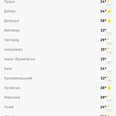
Луцьк
24°
Дніпро
34°
Донецьк
38°
Житомир
22°
Ужгород
29°
Запоріжжя
35°
Івано-Франківськ
25°
Київ
24°
Кропивницький
32°
Луганськ
38°
Миколаїв
39°
Львів
24°