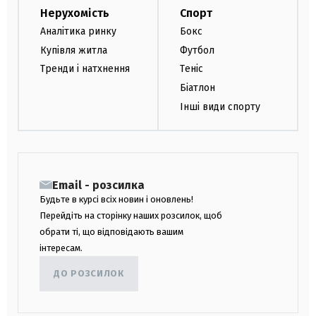
Нерухомість
Спорт
Аналітика ринку
Бокс
Купівля житла
Футбол
Тренди і натхнення
Теніс
Біатлон
Інші види спорту
Email - розсилка
Будьте в курсі всіх новин і оновлень!
Перейдіть на сторінку наших розсилок, щоб
обрати ті, що відповідають вашим
інтересам.
ДО РОЗСИЛОК