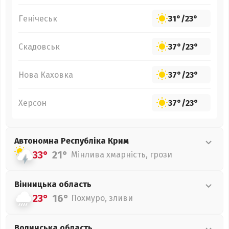
Генічеськ
31°
/
23°
Скадовськ
37°
/
23°
Нова Каховка
37°
/
23°
Херсон
37°
/
23°
Автономна Республіка Крим
33°
21°
Мінлива хмарність, грози
Вінницька
область
23°
16°
Похмуро, зливи
Волинська
область