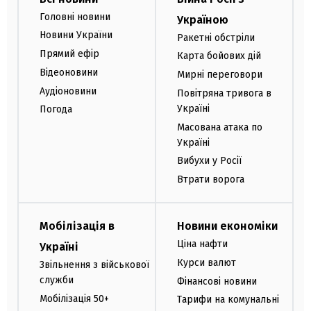
Головні новини
Україною
Новини України
Ракетні обстріли
Прямий ефір
Карта бойових дій
Відеоновини
Мирні переговори
Аудіоновини
Повітряна тривога в
Україні
Погода
Масована атака по
Україні
Вибухи у Росії
Втрати ворога
Мобілізація в
Новини економіки
Ціна нафти
Україні
Курси валют
Звільнення з військової
служби
Фінансові новини
Мобілізація 50+
Тарифи на комунальні