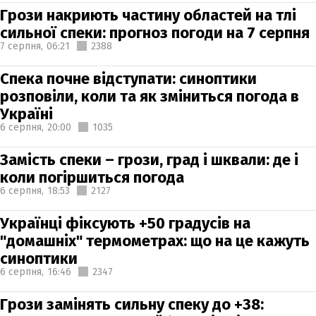
Грози накриють частину областей на тлі
сильної спеки: прогноз погоди на 7 серпня
7 серпня,
06:21
2388
Спека почне відступати: синоптики
розповіли, коли та як зміниться погода в
Україні
6 серпня,
20:00
1035
Замість спеки – грози, град і шквали: де і
коли погіршиться погода
6 серпня,
18:53
2127
Українці фіксують +50 градусів на
"домашніх" термометрах: що на це кажуть
синоптики
6 серпня,
16:46
2347
Грози замінять сильну спеку до +38: