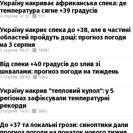
Україну накриває африканська спека: де
температура сягне +39 градусів
4 серпня,
07:32
911
Україну накриє спека до +38, але в частині
областей пройдуть дощі: прогноз погоди
на 3 серпня
3 серпня,
09:27
10987
Від спеки +40 градусів до злив зі
шквалами: прогноз погоди на тиждень
3 серпня,
08:00
5464
Україну накрив "тепловий купол": у 5
регіонах зафіксували температурні
рекорди
2 серпня,
14:52
3683
До +37 та локальні грози: синоптики дали
прогноз погоди на початок нового тижня