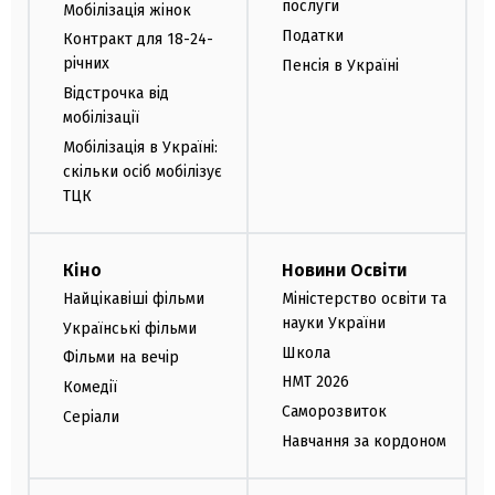
послуги
Мобілізація жінок
Податки
Контракт для 18-24-
річних
Пенсія в Україні
Відстрочка від
мобілізації
Мобілізація в Україні:
скільки осіб мобілізує
ТЦК
Кіно
Новини Освіти
Найцікавіші фільми
Міністерство освіти та
науки України
Українські фільми
Школа
Фільми на вечір
НМТ 2026
Комедії
Саморозвиток
Серіали
Навчання за кордоном