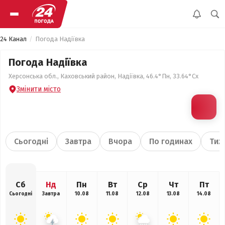
24 Канал
Погода Надіївка
Погода Надіївка
Херсонська обл., Каховський район, Надіївка, 46.4°Пн, 33.64°Сх
Змінити місто
Сьогодні
Завтра
Вчора
По годинах
Тиж
Сб
Нд
Пн
Вт
Ср
Чт
Пт
Сьогодні
Завтра
10.08
11.08
12.08
13.08
14.08