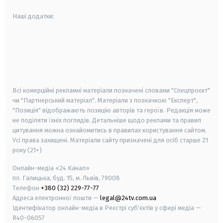
Наші додатки:
android
apple
smart tv
samsung smart tv
Всі комерційні рекламні матеріали позначені словами "Спецпроєкт"
чи "Партнерський матеріал". Матеріали з позначкою "Експерт",
"Позиція" відображають позицію авторів та героїв. Редакція може
не поділяти їхніх поглядів. Детальніше щодо реклами та правил
цитування можна ознайомитись в правилах користування сайтом.
Усі права захищені.
Матеріали сайту призначені для осіб старше
21
року (21+)
Онлайн-медіа «24 Канал»
пл. Галицька, буд. 15, м. Львів, 79008
Телефон
+380 (32) 229-77-77
Адреса електронної пошти —
legal@24tv.com.ua
Ідентифікатор онлайн-медіа в Реєстрі суб'єктів у сфері медіа —
R40-06057