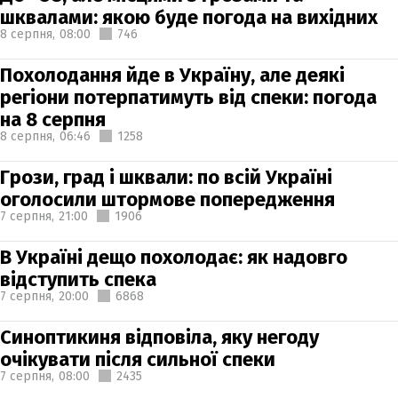
шквалами: якою буде погода на вихідних
8 серпня,
08:00
746
Похолодання йде в Україну, але деякі
регіони потерпатимуть від спеки: погода
на 8 серпня
8 серпня,
06:46
1258
Грози, град і шквали: по всій Україні
оголосили штормове попередження
7 серпня,
21:00
1906
В Україні дещо похолодає: як надовго
відступить спека
7 серпня,
20:00
6868
Синоптикиня відповіла, яку негоду
очікувати після сильної спеки
7 серпня,
08:00
2435