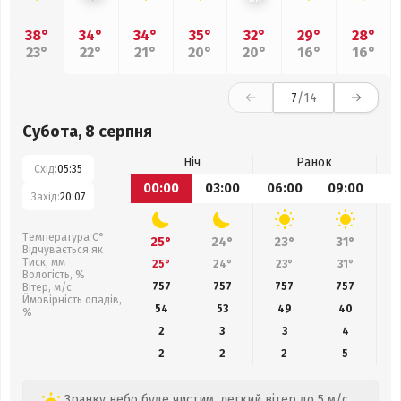
38°
34°
34°
35°
32°
29°
28°
23°
22°
21°
20°
20°
16°
16°
7
/14
Субота, 8 серпня
Ніч
Ранок
Схід:
05:35
00:00
03:00
06:00
09:00
1
Захід:
20:07
Температура С°
25°
24°
23°
31°
Відчувається як
Тиск, мм
25°
24°
23°
31°
Вологість, %
757
757
757
757
Вітер, м/с
Ймовірність опадів,
54
53
49
40
%
2
3
3
4
2
2
2
5
Зранку небо буде чистим, легкий вітер до 5 м/с.