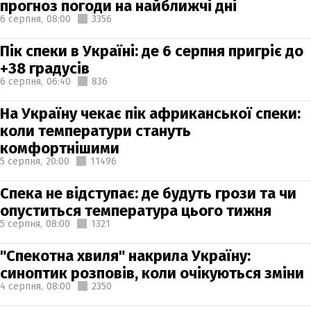
прогноз погоди на найближчі дні
6 серпня,
08:00
3356
Пік спеки в Україні: де 6 серпня пригріє до
+38 градусів
6 серпня,
06:40
836
На Україну чекає пік африканської спеки:
коли температури стануть
комфортнішими
5 серпня,
20:00
11496
Спека не відступає: де будуть грози та чи
опуститься температура цього тижня
5 серпня,
08:00
1321
"Спекотна хвиля" накрила Україну:
синоптик розповів, коли очікуються зміни
4 серпня,
08:00
2350