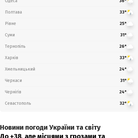
Одеса
36°
Полтава
33°
Рівне
25°
Суми
31°
Тернопіль
26°
Харків
33°
Хмельницький
24°
Черкаси
31°
Чернігів
24°
Севастополь
32°
Новини погоди України та світу
До +38, але місцями з грозами та