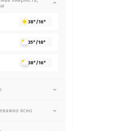
лива хмарність,
зи
38°
/
16°
35°
/
18°
38°
/
16°
о
еважно ясно