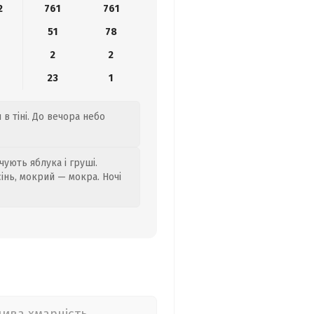
2
761
761
51
78
2
2
23
1
 в тіні. До вечора небо
ують яблука і груші.
сінь, мокрий — мокра. Ночі