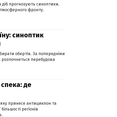
ка діб прогнозують синоптики.
атмосферного фронту.
їну: синоптик
и
бирати обертів. За попередніми
х розпочнеться перебудова
спека: де
 яку принесе антициклон та
 більшості регіонів
в.