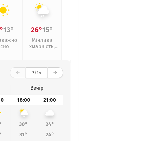
°
13°
26°
15°
еважно
Мінлива
ясно
хмарність,
слабкий дощ
7
/14
Вечір
00
18:00
21:00
°
30°
24°
°
31°
24°