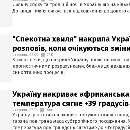
Сильну спеку та тропічні ночі в Україну ще на кіль
До кінця тижня очікується надходження дощового 
"Спекотна хвиля" накрила Укра
розповів, коли очікуються змін
4 серпня,
08:00
2312
Хвиля спеки, що накрила Україну, лише починає на
прогностичними розрахунками, ближче до вихідни
синоптичних процесів.
Україну накриває африканська 
температура сягне +39 градусів
4 серпня,
07:32
900
Україну цього тижня охопить потужна хвиля спеки,
гаряча повітряна маса субтропічного походження. У
температура повітря вдень сягатиме до +39 градусі