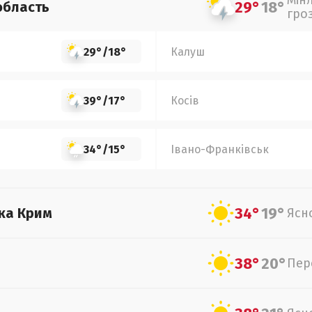
Мін
29°
18°
область
гро
29°
/
18°
Калуш
39°
/
17°
Косів
34°
/
15°
Івано-Франківськ
34°
19°
ка Крим
Ясн
38°
20°
Пер