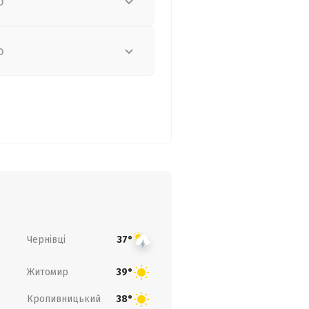
о
о
Чернівці
37°
Житомир
39°
Кропивницький
38°