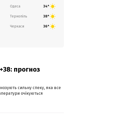
Одеса
34°
Тернопіль
38°
Черкаси
36°
+38: прогноз
гнозують сильну спеку, яка все
мператури очікуються