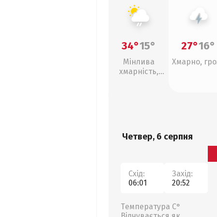
34°
15°
27°
16°
Мінлива
Хмарно, гро
хмарність,
слабкий дощ
Четвер, 6 серпня
Схід:
Захід:
06:01
20:52
Температура С°
Відчувається як