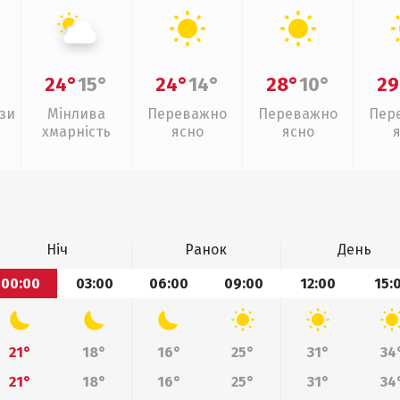
24°
15°
24°
14°
28°
10°
29
зи
Мінлива
Переважно
Переважно
Пер
хмарність
ясно
ясно
Ніч
Ранок
День
00:00
03:00
06:00
09:00
12:00
15:
21°
18°
16°
25°
31°
34
21°
18°
16°
25°
31°
34