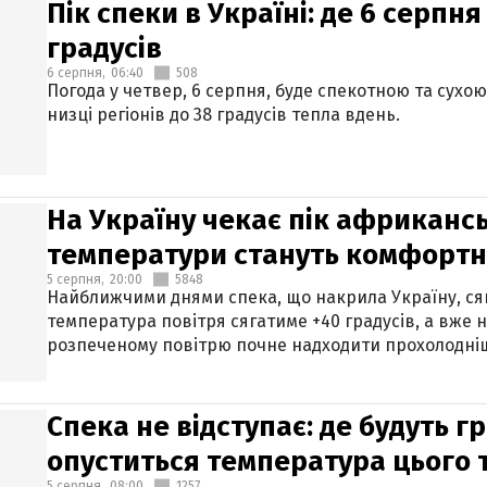
Пік спеки в Україні: де 6 серпня
градусів
6 серпня,
06:40
508
Погода у четвер, 6 серпня, буде спекотною та сухо
низці регіонів до 38 градусів тепла вдень.
На Україну чекає пік африкансь
температури стануть комфорт
5 серпня,
20:00
5848
Найближчими днями спека, що накрила Україну, сяг
температура повітря сягатиме +40 градусів, а вже 
розпеченому повітрю почне надходити прохолодніш
Спека не відступає: де будуть г
опуститься температура цього
5 серпня,
08:00
1257