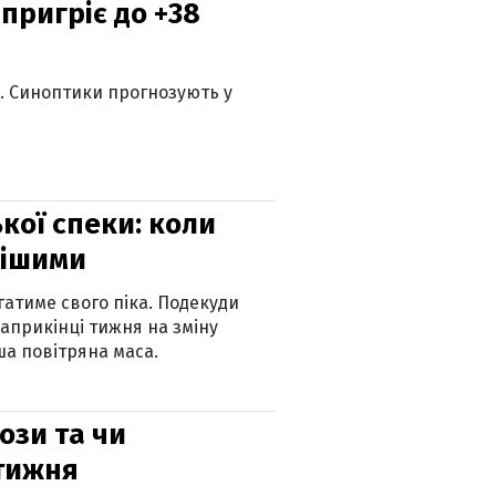
 пригріє до +38
ю. Синоптики прогнозують у
кої спеки: коли
нішими
атиме свого піка. Подекуди
наприкінці тижня на зміну
а повітряна маса.
рози та чи
 тижня