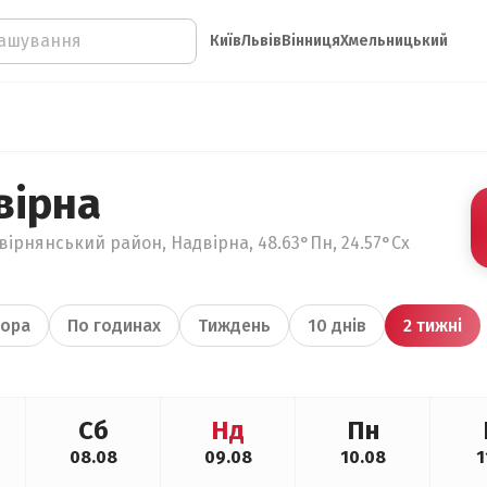
Київ
Львів
Вінниця
Хмельницький
вірна
вірнянський район, Надвірна, 48.63°Пн, 24.57°Сх
ора
По годинах
Тиждень
10 днів
2 тижні
Сб
Нд
Пн
08.08
09.08
10.08
1