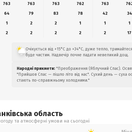
763
763
763
762
763
76
64
79
83
78
42
34
1
2
2
1
1
1
2
2
2
2
2
17
Очікується від +15°C до +34°C, дуже тепло, тримайтеся
буде чистим. Надвечір почне падати невеликий дощ.
Народні прикмети:
"Преображення (Яблучний Спас). Освяч
"Прийшов Спас — пішло літо від нас". Сухий день — суха о
стають по-справжньому холодними."
анківська
область
огоду та атмосферні умови на сьогодні