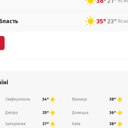
38°
21°
Ясн
35°
23°
бласть
Ясн
їні
Сімферополь
Вінниця
34°
38°
Дніпро
Донецьк
35°
36°
Запоріжжя
Київ
37°
38°