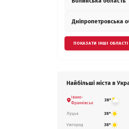
Волинська
область
Дніпропетровська
о
ПОКАЗАТИ ІНШІ ОБЛАСТІ
Найбільші міста в Укра
Івано-
38°
Франківськ
Луцьк
38°
Ужгород
38°