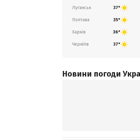
Луганськ
37°
Полтава
35°
Харків
36°
Чернігів
37°
Новини погоди Украї