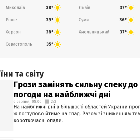
Миколаїв
Львів
38°
37°
Рівне
Суми
39°
36°
Херсон
Хмельницький
38°
37°
Севастополь
35°
ни та світу
Грози замінять сильну спеку до 
погоди на найближчі дні
6 серпня,
08:00
273
На найближчі дні в більшості областей України про
ж поступово йтиме на спад. Разом зі зниженням те
короткочасні опади.