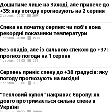
Дощитиме лише на Заході, але припече до
+35: яку погоду прогнозують на 2 серпня
2 серпня,
06:57
2691
Спека на початку серпня: чи поб'є вона
рекордні показники температури
1 серпня,
20:00
1538
Без опадів, але із сильною спекою до +37:
прогноз погоди на 1 серпня
1 серпня,
09:05
651
Серпень приніс спеку до +38 градусів: яку
погоду прогнозують на вихідні
1 серпня,
08:00
839
"Тепловий купол" накриває Європу: як
довго протримається сильна спека в
Україні
31 липня,
20:00
10900