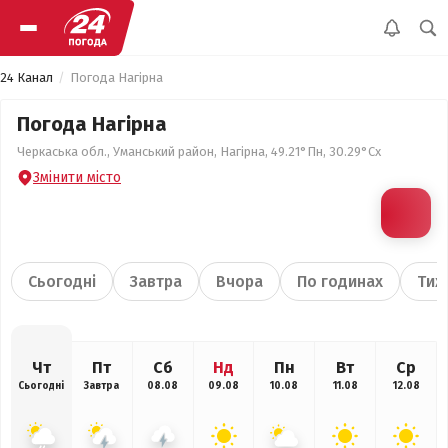
24 Канал
Погода Нагірна
Погода Нагірна
Черкаська обл., Уманський район, Нагірна, 49.21°Пн, 30.29°Сх
Змінити місто
Сьогодні
Завтра
Вчора
По годинах
Тиж
Чт
Пт
Сб
Нд
Пн
Вт
Ср
Сьогодні
Завтра
08.08
09.08
10.08
11.08
12.08