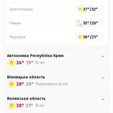
Золотоноша
37°
/
22°
Умань
35°
/
20°
Черкаси
36°
/
21°
Автономна Республіка Крим
34°
19°
Ясно
Вінницька
область
38°
20°
Переважно ясно
Волинська
область
38°
21°
Ясно