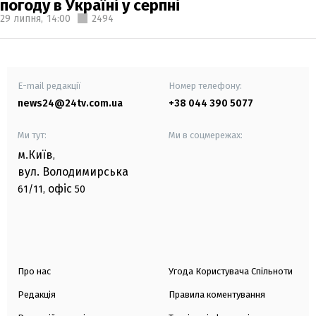
погоду в Україні у серпні
29 липня,
14:00
2494
E-mail редакції
Номер телефону:
news24@24tv.com.ua
+38 044 390 5077
Ми тут:
Ми в соцмережах:
м.Київ
,
вул. Володимирська
офіс
61/11,
50
Про нас
Угода Користувача Спільноти
Редакція
Правила коментування