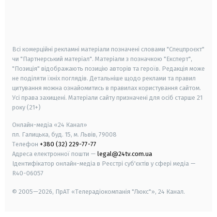
android
apple
smart tv
samsung smart tv
Всі комерційні рекламні матеріали позначені словами "Спецпроєкт"
чи "Партнерський матеріал". Матеріали з позначкою "Експерт",
"Позиція" відображають позицію авторів та героїв. Редакція може
не поділяти їхніх поглядів. Детальніше щодо реклами та правил
цитування можна ознайомитись в правилах користування сайтом.
Усі права захищені.
Матеріали сайту призначені для осіб старше
21
року (21+)
Онлайн-медіа «24 Канал»
пл. Галицька, буд. 15, м. Львів, 79008
Телефон
+380 (32) 229-77-77
Адреса електронної пошти —
legal@24tv.com.ua
Ідентифікатор онлайн-медіа в Реєстрі суб'єктів у сфері медіа —
R40-06057
© 2005—2026,
ПрАТ «Телерадіокомпанія "Люкс"», 24 Канал.