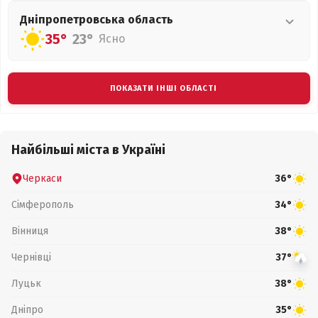
Дніпропетровська
область
35°
23°
Ясно
ПОКАЗАТИ ІНШІ ОБЛАСТІ
Найбільші міста в Україні
Черкаси
36°
Сімферополь
34°
Вінниця
38°
Чернівці
37°
Луцьк
38°
Дніпро
35°