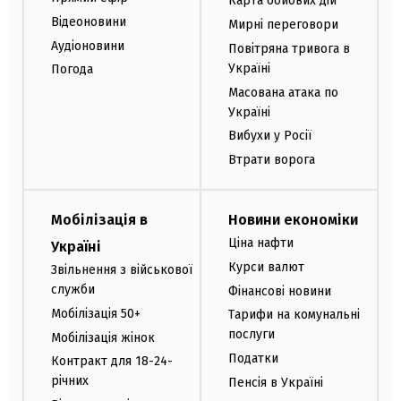
Карта бойових дій
Відеоновини
Мирні переговори
Аудіоновини
Повітряна тривога в
Україні
Погода
Масована атака по
Україні
Вибухи у Росії
Втрати ворога
Мобілізація в
Новини економіки
Ціна нафти
Україні
Курси валют
Звільнення з військової
служби
Фінансові новини
Мобілізація 50+
Тарифи на комунальні
послуги
Мобілізація жінок
Податки
Контракт для 18-24-
річних
Пенсія в Україні