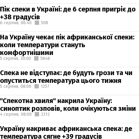
Пік спеки в Україні: де 6 серпня пригріє до
+38 градусів
6 серпня,
06:40
508
На Україну чекає пік африканської спеки:
коли температури стануть
комфортнішими
5 серпня,
20:00
5848
Спека не відступає: де будуть грози та чи
опуститься температура цього тижня
5 серпня,
08:00
1257
"Спекотна хвиля" накрила Україну:
синоптик розповів, коли очікуються зміни
4 серпня,
08:00
2312
Україну накриває африканська спека: де
температура сягне +39 градусів