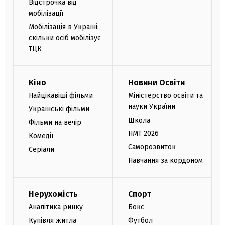
Відстрочка від
мобілізації
Мобілізація в Україні:
скільки осіб мобілізує
ТЦК
Кіно
Новини Освіти
Найцікавіші фільми
Міністерство освіти та
науки України
Українські фільми
Школа
Фільми на вечір
НМТ 2026
Комедії
Саморозвиток
Серіали
Навчання за кордоном
Нерухомість
Спорт
Аналітика ринку
Бокс
Купівля житла
Футбол