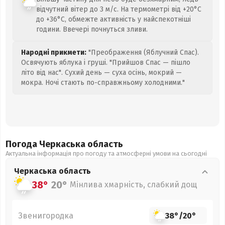
відчутний вітер до 3 м/с. На термометрі від +20°C
до +36°C, обмежте активність у найспекотніші
години. Ввечері почнуться зливи.
Народні прикмети:
"Преображення (Яблучний Спас).
Освячують яблука і груші. "Прийшов Спас — пішло
літо від нас". Сухий день — суха осінь, мокрий —
мокра. Ночі стають по-справжньому холодними."
Погода Черкаська
область
Актуальна інформація про погоду та атмосферні умови на сьогодні
Черкаська
область
38°
20°
Мінлива хмарність, слабкий дощ
Звенигородка
38°
/
20°