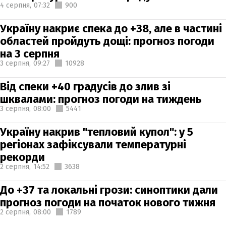
4 серпня,
07:32
900
Україну накриє спека до +38, але в частині
областей пройдуть дощі: прогноз погоди
на 3 серпня
3 серпня,
09:27
10928
Від спеки +40 градусів до злив зі
шквалами: прогноз погоди на тиждень
3 серпня,
08:00
5441
Україну накрив "тепловий купол": у 5
регіонах зафіксували температурні
рекорди
2 серпня,
14:52
3638
До +37 та локальні грози: синоптики дали
прогноз погоди на початок нового тижня
2 серпня,
08:00
1789