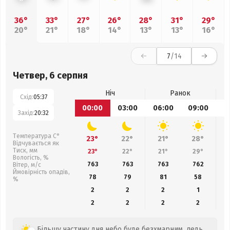
36°
33°
27°
26°
28°
31°
29°
20°
21°
18°
14°
13°
13°
16°
7
/14
Четвер, 6 серпня
Ніч
Ранок
Схід:
05:37
00:00
03:00
06:00
09:00
1
Захід:
20:32
Температура С°
23°
22°
21°
28°
Відчувається як
Тиск, мм
23°
22°
21°
29°
Вологість, %
763
763
763
762
Вітер, м/с
Ймовірність опадів,
78
79
81
58
%
2
2
2
1
2
2
2
2
Більшу частину дня небо буде безхмарним, ледь