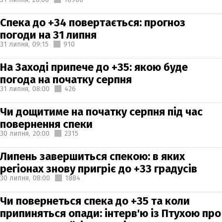
Спека до +34 повертається: прогноз
погоди на 31 липня
31 липня,
09:15
910
На Заході припече до +35: якою буде
погода на початку серпня
31 липня,
08:00
426
Чи дощитиме на початку серпня під час
повернення спеки
30 липня,
20:00
2315
Липень завершиться спекою: в яких
регіонах знову пригріє до +33 градусів
30 липня,
08:00
1884
Чи повернеться спека до +35 та коли
припиняться опади: інтерв'ю із Птухою про