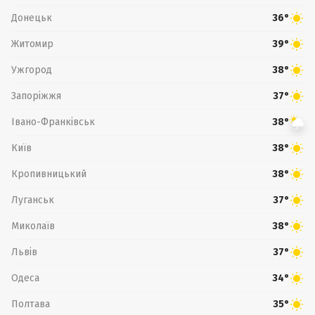
Донецьк
36°
Житомир
39°
Ужгород
38°
Запоріжжя
37°
Івано-Франківськ
38°
Київ
38°
Кропивницький
38°
Луганськ
37°
Миколаїв
38°
Львів
37°
Одеса
34°
Полтава
35°