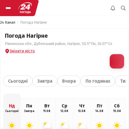
24 Канал
Погода Нагірне
Погода Нагірне
Рівненська обл., Дубенський район, Нагірне, 50.5°Пн, 26.07°Сх
Змінити місто
Сьогодні
Завтра
Вчора
По годинах
Тиж
Нд
Пн
Вт
Ср
Чт
Пт
Сб
Сьогодні
Завтра
11.08
12.08
13.08
14.08
15.08