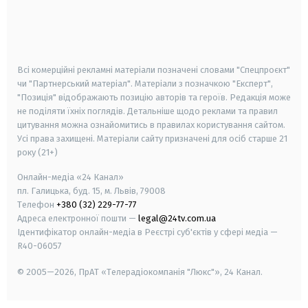
android
apple
smart tv
samsung smart tv
Всі комерційні рекламні матеріали позначені словами "Спецпроєкт"
чи "Партнерський матеріал". Матеріали з позначкою "Експерт",
"Позиція" відображають позицію авторів та героїв. Редакція може
не поділяти їхніх поглядів. Детальніше щодо реклами та правил
цитування можна ознайомитись в правилах користування сайтом.
Усі права захищені.
Матеріали сайту призначені для осіб старше
21
року (21+)
Онлайн-медіа «24 Канал»
пл. Галицька, буд. 15, м. Львів, 79008
Телефон
+380 (32) 229-77-77
Адреса електронної пошти —
legal@24tv.com.ua
Ідентифікатор онлайн-медіа в Реєстрі суб'єктів у сфері медіа —
R40-06057
© 2005—2026,
ПрАТ «Телерадіокомпанія "Люкс"», 24 Канал.