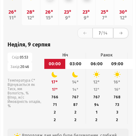
26°
28°
26°
23°
23°
25°
30°
11°
12°
15°
9°
9°
7°
12°
7
/14
Неділя, 9 серпня
Ніч
Ранок
Схід:
05:53
00:00
03:00
06:00
09:00
1
Захід:
20:46
Температура С°
17°
14°
12°
16°
Відчувається як
Тиск, мм
17°
14°
12°
16°
Вологість, %
766
767
767
768
Вітер, м/с
Ймовірність опадів,
71
87
94
73
%
2
2
1
3
2
2
2
2
Впродовж дня небо буде безхмарним, слабкий