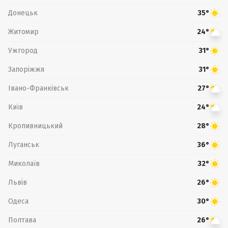
Донецьк
35°
Житомир
24°
Ужгород
31°
Запоріжжя
31°
Івано-Франківськ
27°
Київ
24°
Кропивницький
28°
Луганськ
36°
Миколаїв
32°
Львів
26°
Одеса
30°
Полтава
26°