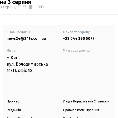
на 3 серпня
3 серпня,
09:27
11003
E-mail редакції
Номер телефону:
news24@24tv.com.ua
+38 044 390 5077
Ми тут:
Ми в соцмережах:
м.Київ
,
вул. Володимирська
офіс
61/11,
50
Про нас
Угода Користувача Спільноти
Редакція
Правила коментування