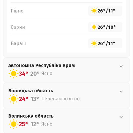
Рівне
26°
/
11°
Сарни
26°
/
10°
Вараш
26°
/
11°
Автономна Республіка Крим
34°
20°
Ясно
Вінницька
область
24°
13°
Переважно ясно
Волинська
область
25°
12°
Ясно