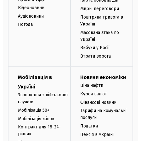
Карта бойових дій
Відеоновини
Мирні переговори
Аудіоновини
Повітряна тривога в
Україні
Погода
Масована атака по
Україні
Вибухи у Росії
Втрати ворога
Мобілізація в
Новини економіки
Ціна нафти
Україні
Курси валют
Звільнення з військової
служби
Фінансові новини
Мобілізація 50+
Тарифи на комунальні
послуги
Мобілізація жінок
Податки
Контракт для 18-24-
річних
Пенсія в Україні