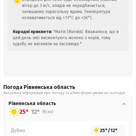
вітер до 3 м/с, опадів не передбачається,
залишаємо парасольку вдома. Температура
коливатиметься від +11°C до +26°C.
Народні прикмети:
"Матія (Матвія). Вважалося, що в
цей день змії висмоктують молоко з корів, тому
худобу не виганяли на пасовище."
Погода Рівненська
область
Актуальна інформація про погоду та атмосферні умови на сьогодні
Рівненська
область
25°
12°
Ясно
Дубно
25°
/
12°