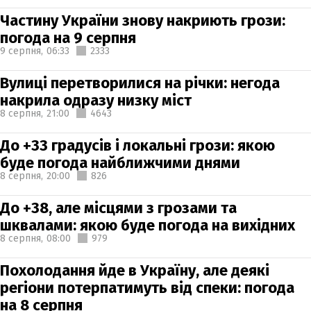
Частину України знову накриють грози:
погода на 9 серпня
9 серпня,
06:33
2333
Вулиці перетворилися на річки: негода
накрила одразу низку міст
8 серпня,
21:00
4643
До +33 градусів і локальні грози: якою
буде погода найближчими днями
8 серпня,
20:00
826
До +38, але місцями з грозами та
шквалами: якою буде погода на вихідних
8 серпня,
08:00
979
Похолодання йде в Україну, але деякі
регіони потерпатимуть від спеки: погода
на 8 серпня