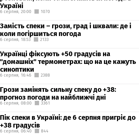
Україні
6 серпня,
20:00
1070
Замість спеки – грози, град і шквали: де і
коли погіршиться погода
6 серпня,
18:53
2133
Українці фіксують +50 градусів на
"домашніх" термометрах: що на це кажуть
синоптики
6 серпня,
16:46
2388
Грози замінять сильну спеку до +38:
прогноз погоди на найближчі дні
6 серпня,
08:00
3361
Пік спеки в Україні: де 6 серпня пригріє до
+38 градусів
6 серпня,
06:40
844