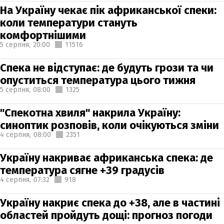
На Україну чекає пік африканської спеки:
коли температури стануть
комфортнішими
5 серпня,
20:00
11516
Спека не відступає: де будуть грози та чи
опуститься температура цього тижня
5 серпня,
08:00
1325
"Спекотна хвиля" накрила Україну:
синоптик розповів, коли очікуються зміни
4 серпня,
08:00
2351
Україну накриває африканська спека: де
температура сягне +39 градусів
4 серпня,
07:32
918
Україну накриє спека до +38, але в частині
областей пройдуть дощі: прогноз погоди