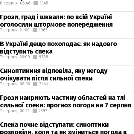
8 серпня,
06:46
1345
Грози, град і шквали: по всій Україні
оголосили штормове попередження
7 серпня,
21:00
1965
В Україні дещо похолодає: як надовго
відступить спека
7 серпня,
20:00
9388
Синоптикиня відповіла, яку негоду
очікувати після сильної спеки
7 серпня,
08:00
2444
Грози накриють частину областей на тлі
сильної спеки: прогноз погоди на 7 серпня
7 серпня,
06:21
2397
Спека почне відступати: синоптики
розповіли, коли та як зміниться погода в