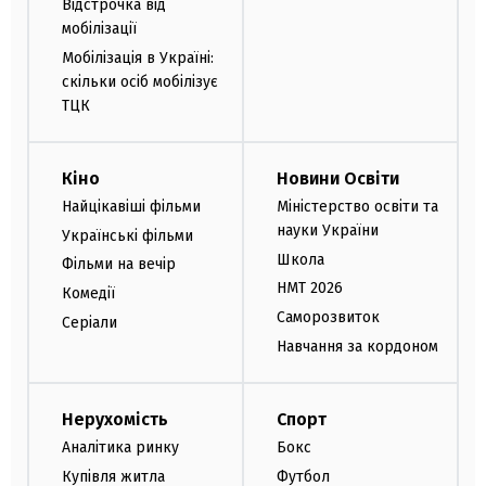
Відстрочка від
мобілізації
Мобілізація в Україні:
скільки осіб мобілізує
ТЦК
Кіно
Новини Освіти
Найцікавіші фільми
Міністерство освіти та
науки України
Українські фільми
Школа
Фільми на вечір
НМТ 2026
Комедії
Саморозвиток
Серіали
Навчання за кордоном
Нерухомість
Спорт
Аналітика ринку
Бокс
Купівля житла
Футбол