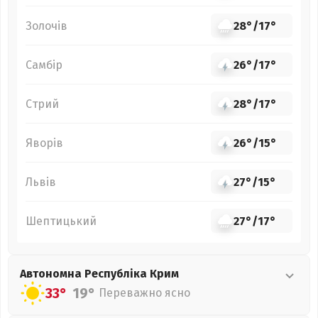
Золочів
28°
/
17°
Самбір
26°
/
17°
Стрий
28°
/
17°
Яворів
26°
/
15°
Львів
27°
/
15°
Шептицький
27°
/
17°
Автономна Республіка Крим
33°
19°
Переважно ясно