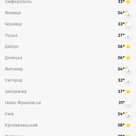
Сімферополь
33°
Вінниця
34°
Чернівці
33°
Луцьк
27°
Дніпро
36°
Донецьк
36°
Житомир
34°
Ужгород
32°
Запоріжжя
37°
Івано-Франківськ
31°
Київ
34°
Кропивницький
38°