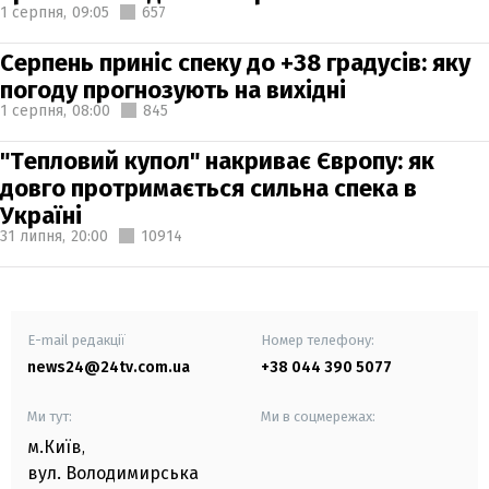
1 серпня,
09:05
657
Серпень приніс спеку до +38 градусів: яку
погоду прогнозують на вихідні
1 серпня,
08:00
845
"Тепловий купол" накриває Європу: як
довго протримається сильна спека в
Україні
31 липня,
20:00
10914
E-mail редакції
Номер телефону:
news24@24tv.com.ua
+38 044 390 5077
Ми тут:
Ми в соцмережах:
м.Київ
,
вул. Володимирська