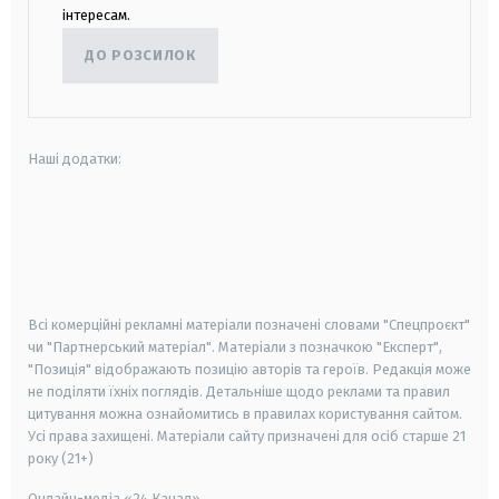
інтересам.
ДО РОЗСИЛОК
Наші додатки:
android
apple
smart tv
samsung smart tv
Всі комерційні рекламні матеріали позначені словами "Спецпроєкт"
чи "Партнерський матеріал". Матеріали з позначкою "Експерт",
"Позиція" відображають позицію авторів та героїв. Редакція може
не поділяти їхніх поглядів. Детальніше щодо реклами та правил
цитування можна ознайомитись в правилах користування сайтом.
Усі права захищені.
Матеріали сайту призначені для осіб старше
21
року (21+)
Онлайн-медіа «24 Канал»