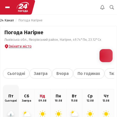
24 Канал
Погода Нагірне
Погода Нагірне
Львівська обл., Яворівський район, Нагірне, 49.74°Пн, 23.12°Сх
Змінити місто
Сьогодні
Завтра
Вчора
По годинах
Тиж
Пт
Сб
Нд
Пн
Вт
Ср
Чт
Сьогодні
Завтра
09.08
10.08
11.08
12.08
13.08