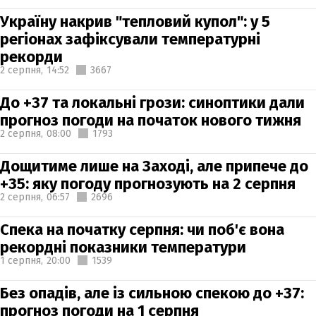
Україну накрив "тепловий купол": у 5
регіонах зафіксували температурні
рекорди
2 серпня,
14:52
3667
До +37 та локальні грози: синоптики дали
прогноз погоди на початок нового тижня
2 серпня,
08:00
1793
Дощитиме лише на Заході, але припече до
+35: яку погоду прогнозують на 2 серпня
2 серпня,
06:57
2696
Спека на початку серпня: чи поб'є вона
рекордні показники температури
1 серпня,
20:00
1539
Без опадів, але із сильною спекою до +37:
прогноз погоди на 1 серпня