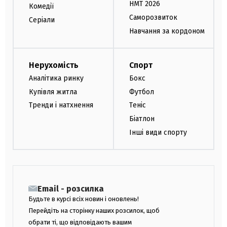
НМТ 2026
Комедії
Саморозвиток
Серіали
Навчання за кордоном
Нерухомість
Спорт
Аналітика ринку
Бокс
Купівля житла
Футбол
Тренди і натхнення
Теніс
Біатлон
Інші види спорту
Email - розсилка
Будьте в курсі всіх новин і оновлень!
Перейдіть на сторінку наших розсилок, щоб
обрати ті, що відповідають вашим