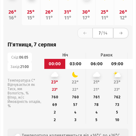
26°
25°
26°
31°
30°
25°
26°
16°
15°
11°
11°
17°
11°
12°
7
/14
П'ятниця, 7 серпня
Ніч
Ранок
Схід:
06:05
00:00
03:00
06:00
09:00
1
Захід:
21:00
Температура С°
23°
22°
21°
23°
Відчувається як
Тиск, мм
23°
22°
21°
23°
Вологість, %
760
760
761
762
Вітер, м/с
Ймовірність опадів,
69
57
78
73
%
2
4
4
5
2
3
5
10
Температура коливатиметься від +16°C до +26°C.