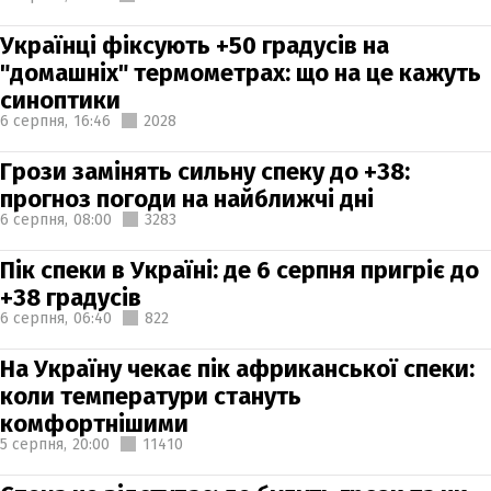
Українці фіксують +50 градусів на
"домашніх" термометрах: що на це кажуть
синоптики
6 серпня,
16:46
2028
Грози замінять сильну спеку до +38:
прогноз погоди на найближчі дні
6 серпня,
08:00
3283
Пік спеки в Україні: де 6 серпня пригріє до
+38 градусів
6 серпня,
06:40
822
На Україну чекає пік африканської спеки:
коли температури стануть
комфортнішими
5 серпня,
20:00
11410