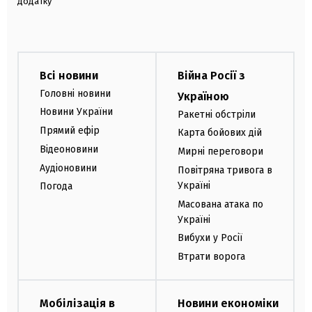
додатку
Всі новини
Війна Росії з
Головні новини
Україною
Новини України
Ракетні обстріли
Прямий ефір
Карта бойових дій
Відеоновини
Мирні переговори
Аудіоновини
Повітряна тривога в
Україні
Погода
Масована атака по
Україні
Вибухи у Росії
Втрати ворога
Мобілізація в
Новини економіки