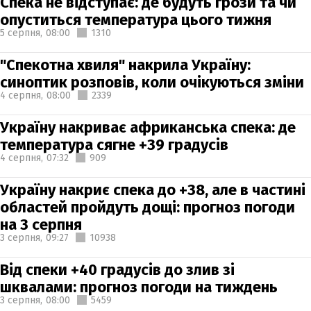
Спека не відступає: де будуть грози та чи
опуститься температура цього тижня
5 серпня,
08:00
1310
"Спекотна хвиля" накрила Україну:
синоптик розповів, коли очікуються зміни
4 серпня,
08:00
2339
Україну накриває африканська спека: де
температура сягне +39 градусів
4 серпня,
07:32
909
Україну накриє спека до +38, але в частині
областей пройдуть дощі: прогноз погоди
на 3 серпня
3 серпня,
09:27
10938
Від спеки +40 градусів до злив зі
шквалами: прогноз погоди на тиждень
3 серпня,
08:00
5459