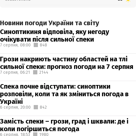
Новини погоди України та світу
Синоптикиня відповіла, яку негоду
очікувати після сильної спеки
7 серпня,
08:00
848
Грози накриють частину областей на тлі
сильної спеки: прогноз погоди на 7 серпня
7 серпня,
06:21
2144
Спека почне відступати: синоптики
розповіли, коли та як зміниться погода в
Україні
6 серпня,
20:00
842
Замість спеки – грози, град і шквали: де і
коли погіршиться погода
6 серпня,
18:53
1980