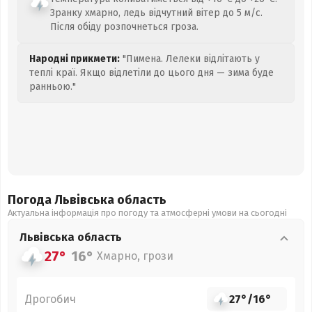
Зранку хмарно, ледь відчутний вітер до 5 м/с.
Після обіду розпочнеться гроза.
Народні прикмети:
"Пимена. Лелеки відлітають у
теплі краї. Якщо відлетіли до цього дня — зима буде
ранньою."
Погода Львівська
область
Актуальна інформація про погоду та атмосферні умови на сьогодні
Львівська
область
27°
16°
Хмарно, грози
Дрогобич
27°
/
16°