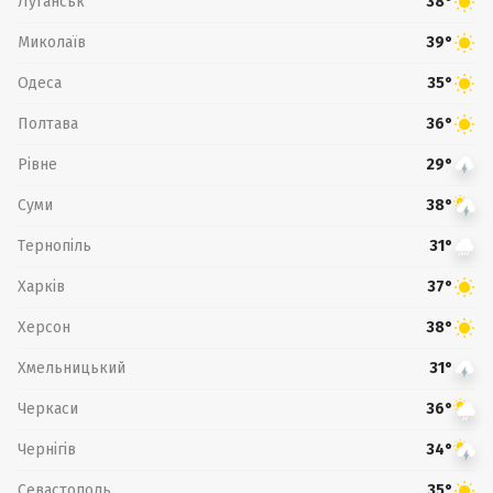
Луганськ
38°
Миколаїв
39°
Одеса
35°
Полтава
36°
Рівне
29°
Суми
38°
Тернопіль
31°
Харків
37°
Херсон
38°
Хмельницький
31°
Черкаси
36°
Чернігів
34°
Севастополь
35°