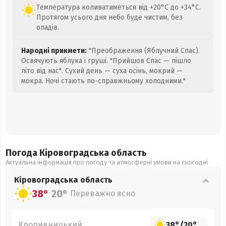
Температура коливатиметься від +20°C до +34°C.
Протягом усього дня небо буде чистим, без
опадів.
Народні прикмети:
"Преображення (Яблучний Спас).
Освячують яблука і груші. "Прийшов Спас — пішло
літо від нас". Сухий день — суха осінь, мокрий —
мокра. Ночі стають по-справжньому холодними."
Погода Кіровоградська
область
Актуальна інформація про погоду та атмосферні умови на сьогодні
Кіровоградська
область
38°
20°
Переважно ясно
Кропивницький
38°
/
20°