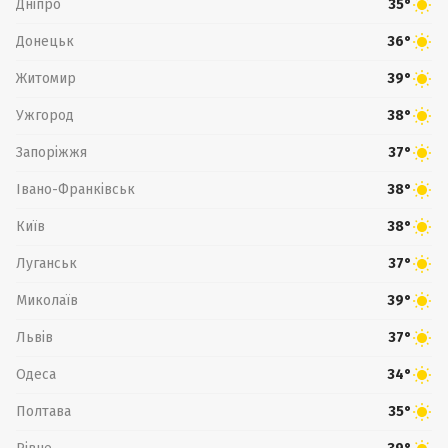
Дніпро
35°
Донецьк
36°
Житомир
39°
Ужгород
38°
Запоріжжя
37°
Івано-Франківськ
38°
Київ
38°
Луганськ
37°
Миколаїв
39°
Львів
37°
Одеса
34°
Полтава
35°