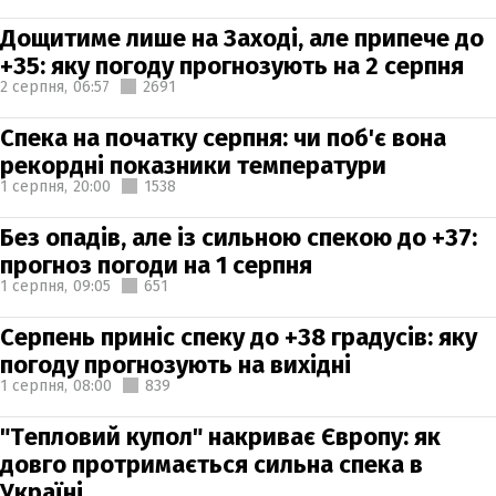
Дощитиме лише на Заході, але припече до
+35: яку погоду прогнозують на 2 серпня
2 серпня,
06:57
2691
Спека на початку серпня: чи поб'є вона
рекордні показники температури
1 серпня,
20:00
1538
Без опадів, але із сильною спекою до +37:
прогноз погоди на 1 серпня
1 серпня,
09:05
651
Серпень приніс спеку до +38 градусів: яку
погоду прогнозують на вихідні
1 серпня,
08:00
839
"Тепловий купол" накриває Європу: як
довго протримається сильна спека в
Україні