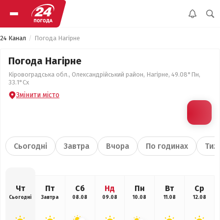
24 Канал
Погода Нагірне
Погода Нагірне
Кіровоградська обл., Олександрійський район, Нагірне, 49.08°Пн,
33.1°Сх
Змінити місто
Сьогодні
Завтра
Вчора
По годинах
Тиж
Чт
Пт
Сб
Нд
Пн
Вт
Ср
Сьогодні
Завтра
08.08
09.08
10.08
11.08
12.08