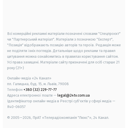
android
apple
smart tv
samsung smart tv
Всі комерційні рекламні матеріали позначені словами "Спецпроєкт"
чи "Партнерський матеріал". Матеріали з позначкою "Експерт",
"Позиція" відображають позицію авторів та героїв. Редакція може
не поділяти їхніх поглядів. Детальніше щодо реклами та правил
цитування можна ознайомитись в правилах користування сайтом.
Усі права захищені.
Матеріали сайту призначені для осіб старше
21
року (21+)
Онлайн-медіа «24 Канал»
пл. Галицька, буд. 15, м. Львів, 79008
Телефон
+380 (32) 229-77-77
Адреса електронної пошти —
legal@24tv.com.ua
Ідентифікатор онлайн-медіа в Реєстрі суб'єктів у сфері медіа —
R40-06057
© 2005—2026,
ПрАТ «Телерадіокомпанія "Люкс"», 24 Канал.