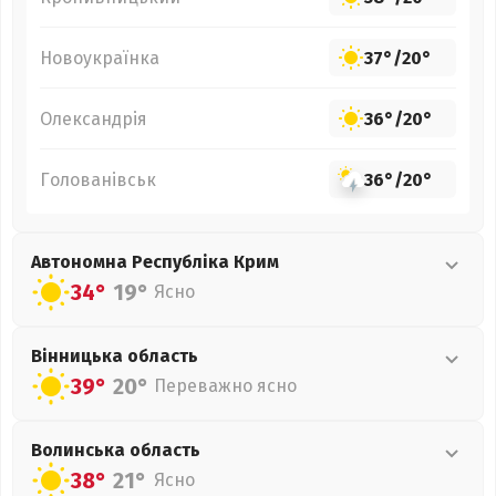
Новоукраїнка
37°
/
20°
Олександрія
36°
/
20°
Голованівськ
36°
/
20°
Автономна Республіка Крим
34°
19°
Ясно
Вінницька
область
39°
20°
Переважно ясно
Волинська
область
38°
21°
Ясно