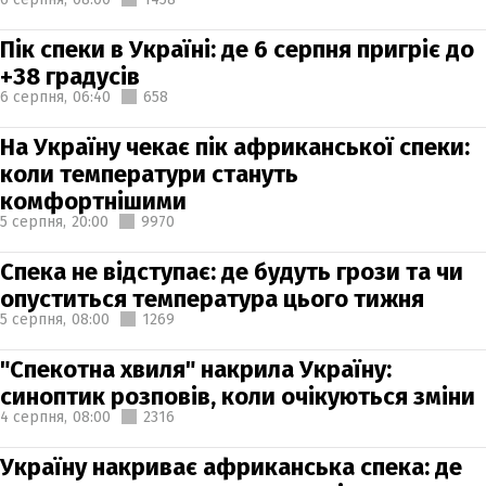
Пік спеки в Україні: де 6 серпня пригріє до
+38 градусів
6 серпня,
06:40
658
На Україну чекає пік африканської спеки:
коли температури стануть
комфортнішими
5 серпня,
20:00
9970
Спека не відступає: де будуть грози та чи
опуститься температура цього тижня
5 серпня,
08:00
1269
"Спекотна хвиля" накрила Україну:
синоптик розповів, коли очікуються зміни
4 серпня,
08:00
2316
Україну накриває африканська спека: де