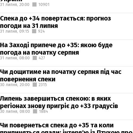
31 липня,
20:00
10901
Спека до +34 повертається: прогноз
погоди на 31 липня
31 липня,
09:15
924
На Заході припече до +35: якою буде
погода на початку серпня
31 липня,
08:00
427
Чи дощитиме на початку серпня під час
повернення спеки
30 липня,
20:00
2315
Липень завершиться спекою: в яких
регіонах знову пригріє до +33 градусів
30 липня,
08:00
1884
Чи повернеться спека до +35 та коли
припиняться опади: інтерв'ю із Птухою про