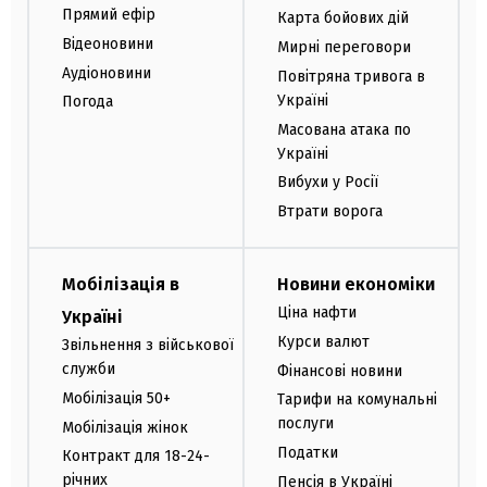
Прямий ефір
Карта бойових дій
Відеоновини
Мирні переговори
Аудіоновини
Повітряна тривога в
Україні
Погода
Масована атака по
Україні
Вибухи у Росії
Втрати ворога
Мобілізація в
Новини економіки
Ціна нафти
Україні
Курси валют
Звільнення з військової
служби
Фінансові новини
Мобілізація 50+
Тарифи на комунальні
послуги
Мобілізація жінок
Податки
Контракт для 18-24-
річних
Пенсія в Україні