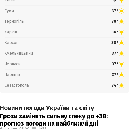
Рівне
39°
Суми
37°
Тернопіль
38°
Харків
36°
Херсон
38°
Хмельницький
37°
Черкаси
37°
Чернігів
37°
Севастополь
34°
Новини погоди України та світу
Грози замінять сильну спеку до +38:
прогноз погоди на найближчі дні
6 серпня,
08:00
1458