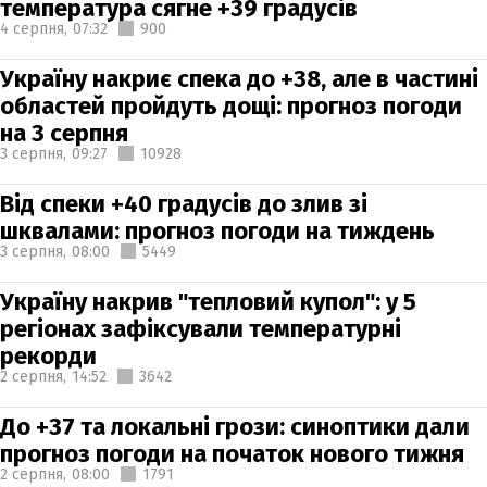
температура сягне +39 градусів
4 серпня,
07:32
900
Україну накриє спека до +38, але в частині
областей пройдуть дощі: прогноз погоди
на 3 серпня
3 серпня,
09:27
10928
Від спеки +40 градусів до злив зі
шквалами: прогноз погоди на тиждень
3 серпня,
08:00
5449
Україну накрив "тепловий купол": у 5
регіонах зафіксували температурні
рекорди
2 серпня,
14:52
3642
До +37 та локальні грози: синоптики дали
прогноз погоди на початок нового тижня
2 серпня,
08:00
1791