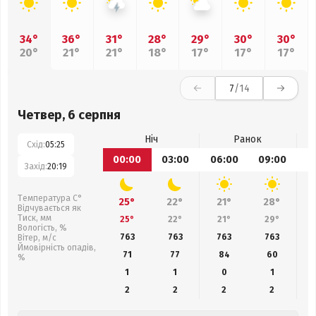
34°
36°
31°
28°
29°
30°
30°
20°
21°
21°
18°
17°
17°
17°
7
/14
Четвер, 6 серпня
Ніч
Ранок
Схід:
05:25
00:00
03:00
06:00
09:00
1
Захід:
20:19
Температура С°
25°
22°
21°
28°
Відчувається як
Тиск, мм
25°
22°
21°
29°
Вологість, %
763
763
763
763
Вітер, м/с
Ймовірність опадів,
71
77
84
60
%
1
1
0
1
2
2
2
2