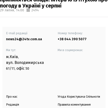
погоду в Україні у серпні
29 липня,
14:00
2494
E-mail редакції
Номер телефону:
news24@24tv.com.ua
+38 044 390 5077
Ми тут:
Ми в соцмережах:
м.Київ
,
вул. Володимирська
офіс
61/11,
50
Про нас
Угода Користувача Спільноти
Редакція
Правила коментування