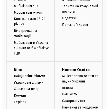
Мобілізація 50+
Тарифи на комунальні
послуги
Мобілізація жінок
Податки
Контракт для 18-24-
річних
Пенсія в Україні
Відстрочка від
мобілізації
Мобілізація в Україні:
скільки осіб мобілізує
ТЦК
Кіно
Новини Освіти
Найцікавіші фільми
Міністерство освіти та
науки України
Українські фільми
Школа
Фільми на вечір
НМТ 2026
Комедії
Саморозвиток
Серіали
Навчання за кордоном