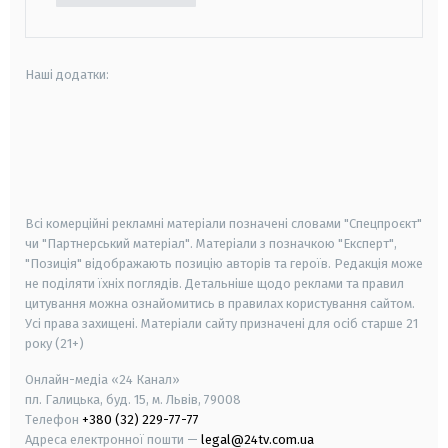
Наші додатки:
android
apple
smart tv
samsung smart tv
Всі комерційні рекламні матеріали позначені словами "Спецпроєкт"
чи "Партнерський матеріал". Матеріали з позначкою "Експерт",
"Позиція" відображають позицію авторів та героїв. Редакція може
не поділяти їхніх поглядів. Детальніше щодо реклами та правил
цитування можна ознайомитись в правилах користування сайтом.
Усі права захищені.
Матеріали сайту призначені для осіб старше
21
року (21+)
Онлайн-медіа «24 Канал»
пл. Галицька, буд. 15, м. Львів, 79008
Телефон
+380 (32) 229-77-77
Адреса електронної пошти —
legal@24tv.com.ua