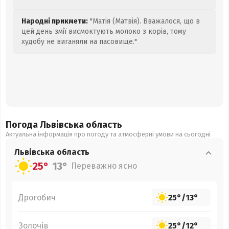
Народні прикмети:
"Матія (Матвія). Вважалося, що в
цей день змії висмоктують молоко з корів, тому
худобу не виганяли на пасовище."
Погода Львівська
область
Актуальна інформація про погоду та атмосферні умови на сьогодні
Львівська
область
25°
13°
Переважно ясно
Дрогобич
25°
/
13°
Золочів
25°
/
12°