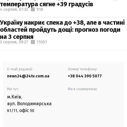
температура сягне +39 градусів
4 серпня,
07:32
918
Україну накриє спека до +38, але в частині
областей пройдуть дощі: прогноз погоди
на 3 серпня
3 серпня,
09:27
11001
E-mail редакції
Номер телефону:
news24@24tv.com.ua
+38 044 390 5077
Ми тут:
Ми в соцмережах:
м.Київ
,
вул. Володимирська
офіс
61/11,
50