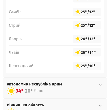
Самбір
25°
/
12°
Стрий
25°
/
12°
Яворів
26°
/
13°
Львів
26°
/
14°
Шептицький
25°
/
10°
Автономна Республіка Крим
34°
20°
Ясно
Вінницька
область