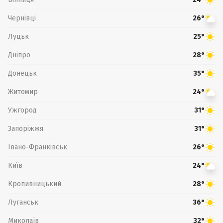
Чернівці
26°
Луцьк
25°
Дніпро
28°
Донецьк
35°
Житомир
24°
Ужгород
31°
Запоріжжя
31°
Івано-Франківськ
26°
Київ
24°
Кропивницький
28°
Луганськ
36°
Миколаїв
32°