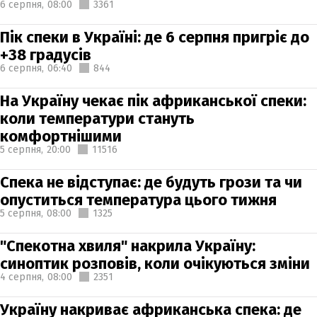
6 серпня,
08:00
3361
Пік спеки в Україні: де 6 серпня пригріє до
+38 градусів
6 серпня,
06:40
844
На Україну чекає пік африканської спеки:
коли температури стануть
комфортнішими
5 серпня,
20:00
11516
Спека не відступає: де будуть грози та чи
опуститься температура цього тижня
5 серпня,
08:00
1325
"Спекотна хвиля" накрила Україну:
синоптик розповів, коли очікуються зміни
4 серпня,
08:00
2351
Україну накриває африканська спека: де