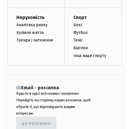
Нерухомість
Спорт
Аналітика ринку
Бокс
Купівля житла
Футбол
Тренди і натхнення
Теніс
Біатлон
Інші види спорту
Email - розсилка
Будьте в курсі всіх новин і оновлень!
Перейдіть на сторінку наших розсилок, щоб
обрати ті, що відповідають вашим
інтересам.
ДО РОЗСИЛОК