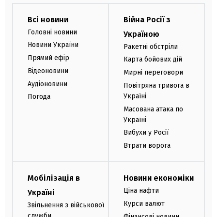
Всі новини
Війна Росії з
Головні новини
Україною
Новини України
Ракетні обстріли
Прямий ефір
Карта бойових дій
Відеоновини
Мирні переговори
Аудіоновини
Повітряна тривога в
Україні
Погода
Масована атака по
Україні
Вибухи у Росії
Втрати ворога
Мобілізація в
Новини економіки
Ціна нафти
Україні
Курси валют
Звільнення з військової
служби
Фінансові новини