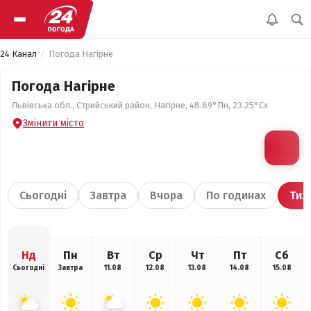
24 Канал
Погода Нагірне
Погода Нагірне
Львівська обл., Стрийський район, Нагірне, 48.89°Пн, 23.25°Сх
Змінити місто
Сьогодні
Завтра
Вчора
По годинах
Тиж
Нд
Пн
Вт
Ср
Чт
Пт
Сб
Сьогодні
Завтра
11.08
12.08
13.08
14.08
15.08