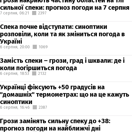
Грози накриють частину областей на тлі
сильної спеки: прогноз погоди на 7 серпня
7 серпня,
06:21
2397
Спека почне відступати: синоптики
розповіли, коли та як зміниться погода в
Україні
6 серпня,
20:00
1069
Замість спеки – грози, град і шквали: де і
коли погіршиться погода
6 серпня,
18:53
2132
Українці фіксують +50 градусів на
"домашніх" термометрах: що на це кажуть
синоптики
6 серпня,
16:46
2387
Грози замінять сильну спеку до +38:
прогноз погоди на найближчі дні