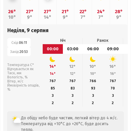
26°
27°
27°
21°
22°
24°
28°
10°
9°
14°
9°
7°
7°
9°
Неділя, 9 серпня
Ніч
Ранок
Схід:
06:11
00:00
03:00
06:00
09:00
1
Захід:
20:53
Температура С°
14°
12°
10°
16°
Відчувається як
Тиск, мм
14°
12°
10°
16°
Вологість, %
767
767
766
767
Вітер, м/с
Ймовірність опадів,
85
83
93
70
%
3
3
3
3
2
2
2
2
До обіду небо буде чистим, легкий вітер до 4 м/с.
Температура від +10°C до +26°C, буде досить
тепло.