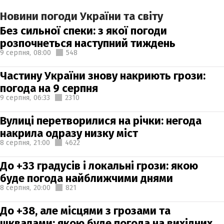
Новини погоди України та світу
Без сильної спеки: з якої погоди
розпочнеться наступний тиждень
9 серпня,
08:00
548
Частину України знову накриють грози:
погода на 9 серпня
9 серпня,
06:33
2310
Вулиці перетворилися на річки: негода
накрила одразу низку міст
8 серпня,
21:00
4622
До +33 градусів і локальні грози: якою
буде погода найближчими днями
8 серпня,
20:00
821
До +38, але місцями з грозами та
шквалами: якою буде погода на вихідних