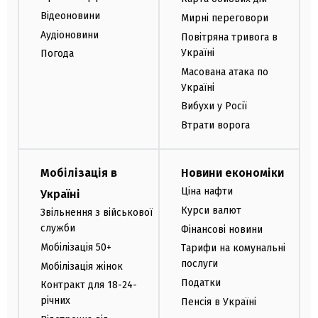
Відеоновини
Мирні переговори
Аудіоновини
Повітряна тривога в
Україні
Погода
Масована атака по
Україні
Вибухи у Росії
Втрати ворога
Мобілізація в
Новини економіки
Ціна нафти
Україні
Курси валют
Звільнення з військової
служби
Фінансові новини
Мобілізація 50+
Тарифи на комунальні
послуги
Мобілізація жінок
Податки
Контракт для 18-24-
річних
Пенсія в Україні