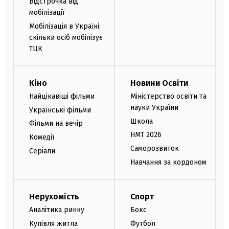
Відстрочка від
мобілізації
Мобілізація в Україні:
скільки осіб мобілізує
ТЦК
Кіно
Новини Освіти
Найцікавіші фільми
Міністерство освіти та
науки України
Українські фільми
Школа
Фільми на вечір
НМТ 2026
Комедії
Саморозвиток
Серіали
Навчання за кордоном
Нерухомість
Спорт
Аналітика ринку
Бокс
Купівля житла
Футбол