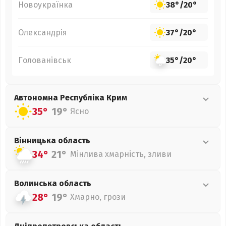
Новоукраїнка
38°
/
20°
Олександрія
37°
/
20°
Голованівськ
35°
/
20°
Автономна Республіка Крим
35°
19°
Ясно
Вінницька
область
34°
21°
Мінлива хмарність, зливи
Волинська
область
28°
19°
Хмарно, грози