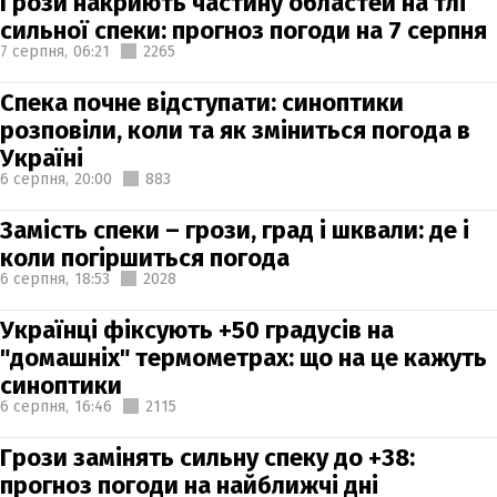
Грози накриють частину областей на тлі
сильної спеки: прогноз погоди на 7 серпня
7 серпня,
06:21
2265
Спека почне відступати: синоптики
розповіли, коли та як зміниться погода в
Україні
6 серпня,
20:00
883
Замість спеки – грози, град і шквали: де і
коли погіршиться погода
6 серпня,
18:53
2028
Українці фіксують +50 градусів на
"домашніх" термометрах: що на це кажуть
синоптики
6 серпня,
16:46
2115
Грози замінять сильну спеку до +38:
прогноз погоди на найближчі дні