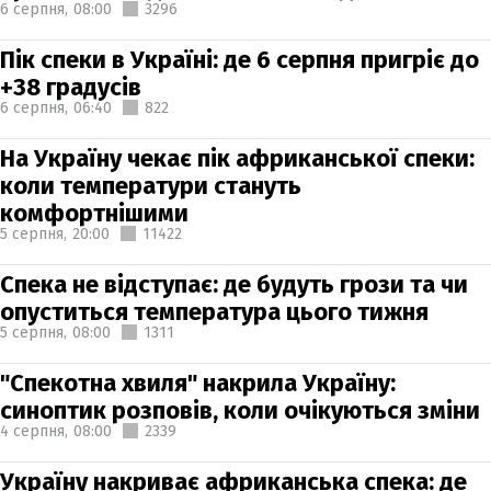
6 серпня,
08:00
3296
Пік спеки в Україні: де 6 серпня пригріє до
+38 градусів
6 серпня,
06:40
822
На Україну чекає пік африканської спеки:
коли температури стануть
комфортнішими
5 серпня,
20:00
11422
Спека не відступає: де будуть грози та чи
опуститься температура цього тижня
5 серпня,
08:00
1311
"Спекотна хвиля" накрила Україну:
синоптик розповів, коли очікуються зміни
4 серпня,
08:00
2339
Україну накриває африканська спека: де