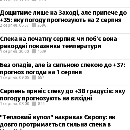
Дощитиме лише на Заході, але припече до
+35: яку погоду прогнозують на 2 серпня
2 серпня,
06:57
2696
Спека на початку серпня: чи поб'є вона
рекордні показники температури
1 серпня,
20:00
1539
Без опадів, але із сильною спекою до +37:
прогноз погоди на 1 серпня
1 серпня,
09:05
657
Серпень приніс спеку до +38 градусів: яку
погоду прогнозують на вихідні
1 серпня,
08:00
845
"Тепловий купол" накриває Європу: як
довго протримається сильна спека в