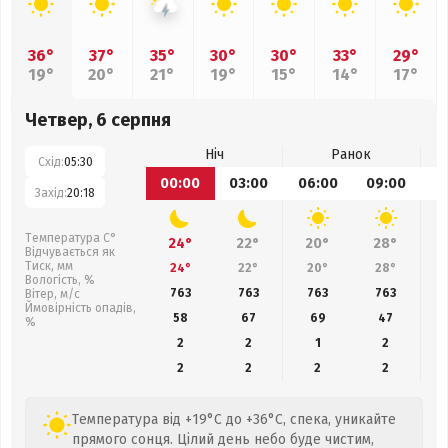
36°
37°
35°
30°
30°
33°
29°
19°
20°
21°
19°
15°
14°
17°
Четвер, 6 серпня
Ніч
Ранок
Схід:
05:30
00:00
03:00
06:00
09:00
1
Захід:
20:18
Температура С°
24°
22°
20°
28°
Відчувається як
Тиск, мм
24°
22°
20°
28°
Вологість, %
763
763
763
763
Вітер, м/с
Ймовірність опадів,
58
67
69
47
%
2
2
1
2
2
2
2
2
Температура від +19°C до +36°C, спека, уникайте
прямого сонця. Цілий день небо буде чистим,