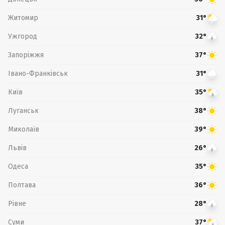
Житомир
31°
Ужгород
32°
Запоріжжя
37°
Івано-Франківськ
31°
Київ
35°
Луганськ
38°
Миколаїв
39°
Львів
26°
Одеса
35°
Полтава
36°
Рівне
28°
Суми
37°