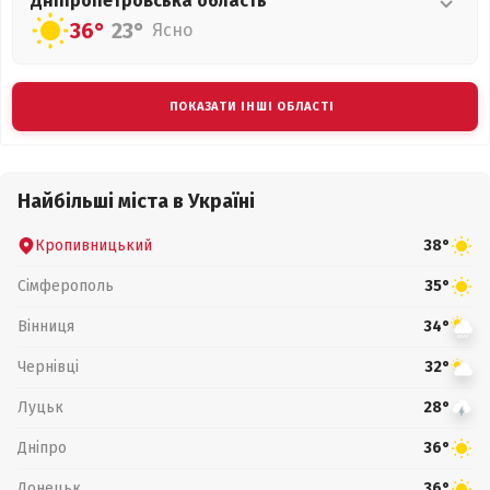
Дніпропетровська
область
36°
23°
Ясно
ПОКАЗАТИ ІНШІ ОБЛАСТІ
Найбільші міста в Україні
Кропивницький
38°
Сімферополь
35°
Вінниця
34°
Чернівці
32°
Луцьк
28°
Дніпро
36°
Донецьк
36°