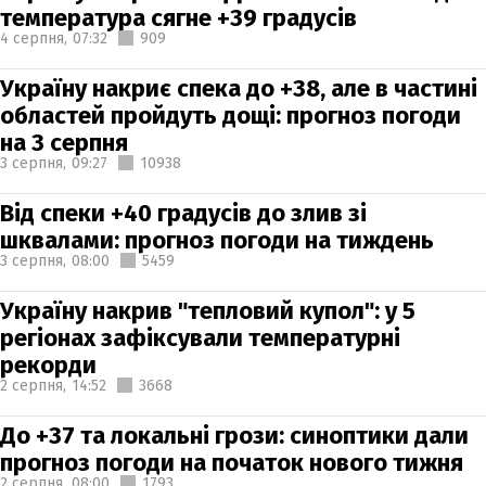
температура сягне +39 градусів
4 серпня,
07:32
909
Україну накриє спека до +38, але в частині
областей пройдуть дощі: прогноз погоди
на 3 серпня
3 серпня,
09:27
10938
Від спеки +40 градусів до злив зі
шквалами: прогноз погоди на тиждень
3 серпня,
08:00
5459
Україну накрив "тепловий купол": у 5
регіонах зафіксували температурні
рекорди
2 серпня,
14:52
3668
До +37 та локальні грози: синоптики дали
прогноз погоди на початок нового тижня
2 серпня,
08:00
1793