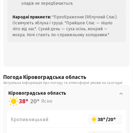
опадів не передбачається.
Народні прикмети:
"Преображення (Яблучний Спас).
Освячують яблука і груші. "Прийшов Спас — пішло
літо від нас". Сухий день — суха осінь, мокрий —
мокра. Ночі стають по-справжньому холодними."
Погода Кіровоградська
область
Актуальна інформація про погоду та атмосферні умови на сьогодні
Кіровоградська
область
38°
20°
Ясно
Кропивницький
38°
/
20°