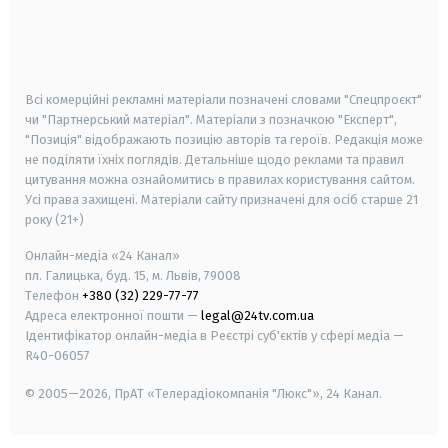
android
apple
smart tv
samsung smart tv
Всі комерційні рекламні матеріали позначені словами "Спецпроєкт"
чи "Партнерський матеріал". Матеріали з позначкою "Експерт",
"Позиція" відображають позицію авторів та героїв. Редакція може
не поділяти їхніх поглядів. Детальніше щодо реклами та правил
цитування можна ознайомитись в правилах користування сайтом.
Усі права захищені.
Матеріали сайту призначені для осіб старше
21
року (21+)
Онлайн-медіа «24 Канал»
пл. Галицька, буд. 15, м. Львів, 79008
Телефон
+380 (32) 229-77-77
Адреса електронної пошти —
legal@24tv.com.ua
Ідентифікатор онлайн-медіа в Реєстрі суб'єктів у сфері медіа —
R40-06057
© 2005—2026,
ПрАТ «Телерадіокомпанія "Люкс"», 24 Канал.