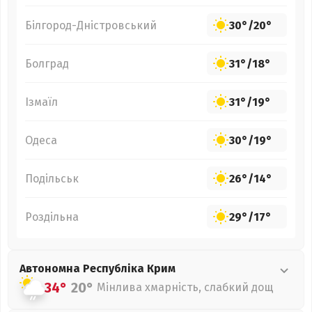
Білгород-Дністровський
30°
/
20°
Болград
31°
/
18°
Ізмаїл
31°
/
19°
Одеса
30°
/
19°
Подільськ
26°
/
14°
Роздільна
29°
/
17°
Автономна Республіка Крим
34°
20°
Мінлива хмарність, слабкий дощ