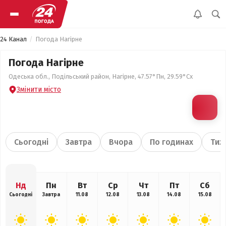
24 Канал
Погода Нагірне
Погода Нагірне
Одеська обл., Подільський район, Нагірне, 47.57°Пн, 29.59°Сх
Змінити місто
Сьогодні
Завтра
Вчора
По годинах
Тиж
Нд
Пн
Вт
Ср
Чт
Пт
Сб
Сьогодні
Завтра
11.08
12.08
13.08
14.08
15.08