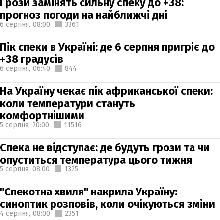
Грози замінять сильну спеку до +38:
прогноз погоди на найближчі дні
6 серпня,
08:00
3361
Пік спеки в Україні: де 6 серпня пригріє до
+38 градусів
6 серпня,
06:40
844
На Україну чекає пік африканської спеки:
коли температури стануть
комфортнішими
5 серпня,
20:00
11516
Спека не відступає: де будуть грози та чи
опуститься температура цього тижня
5 серпня,
08:00
1325
"Спекотна хвиля" накрила Україну:
синоптик розповів, коли очікуються зміни
4 серпня,
08:00
2351