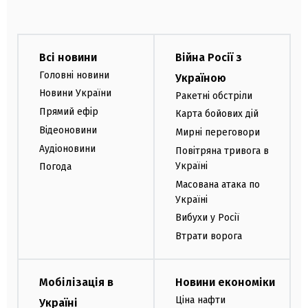
Всі новини
Війна Росії з
Головні новини
Україною
Новини України
Ракетні обстріли
Прямий ефір
Карта бойових дій
Відеоновини
Мирні переговори
Аудіоновини
Повітряна тривога в
Україні
Погода
Масована атака по
Україні
Вибухи у Росії
Втрати ворога
Мобілізація в
Новини економіки
Ціна нафти
Україні