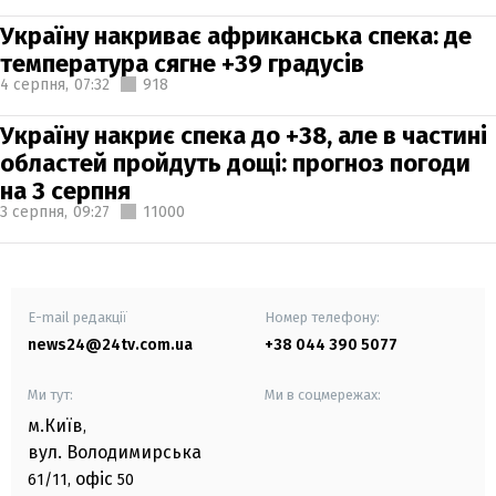
Україну накриває африканська спека: де
температура сягне +39 градусів
4 серпня,
07:32
918
Україну накриє спека до +38, але в частині
областей пройдуть дощі: прогноз погоди
на 3 серпня
3 серпня,
09:27
11000
E-mail редакції
Номер телефону:
news24@24tv.com.ua
+38 044 390 5077
Ми тут:
Ми в соцмережах:
м.Київ
,
вул. Володимирська
офіс
61/11,
50