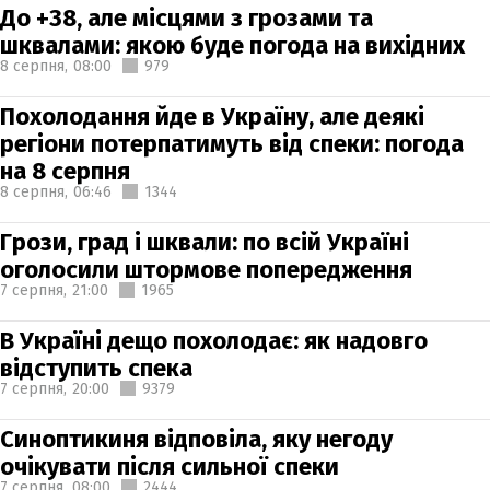
До +38, але місцями з грозами та
шквалами: якою буде погода на вихідних
8 серпня,
08:00
979
Похолодання йде в Україну, але деякі
регіони потерпатимуть від спеки: погода
на 8 серпня
8 серпня,
06:46
1344
Грози, град і шквали: по всій Україні
оголосили штормове попередження
7 серпня,
21:00
1965
В Україні дещо похолодає: як надовго
відступить спека
7 серпня,
20:00
9379
Синоптикиня відповіла, яку негоду
очікувати після сильної спеки
7 серпня,
08:00
2444