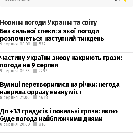
Новини погоди України та світу
Без сильної спеки: з якої погоди
розпочнеться наступний тиждень
9 серпня,
08:00
537
Частину України знову накриють грози:
погода на 9 серпня
9 серпня,
06:33
2297
Вулиці перетворилися на річки: негода
накрила одразу низку міст
8 серпня,
21:00
4618
До +33 градусів і локальні грози: якою
буде погода найближчими днями
8 серпня,
20:00
816