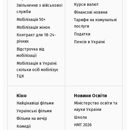
Курси валют
Звільнення з військової
служби
Фінансові новини
Мобілізація 50+
Тарифи на комунальні
послуги
Мобілізація жінок
Податки
Контракт для 18-24-
річних
Пенсія в Україні
Відстрочка від
мобілізації
Мобілізація в Україні:
скільки осіб мобілізує
ТЦК
Кіно
Новини Освіти
Найцікавіші фільми
Міністерство освіти та
науки України
Українські фільми
Школа
Фільми на вечір
НМТ 2026
Комедії