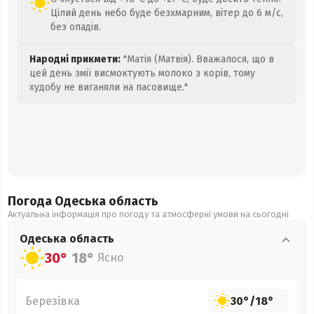
Цілий день небо буде безхмарним, вітер до 6 м/с,
без опадів.
Народні прикмети:
"Матія (Матвія). Вважалося, що в
цей день змії висмоктують молоко з корів, тому
худобу не виганяли на пасовище."
Погода Одеська
область
Актуальна інформація про погоду та атмосферні умови на сьогодні
Одеська
область
30°
18°
Ясно
Березівка
30°
/
18°