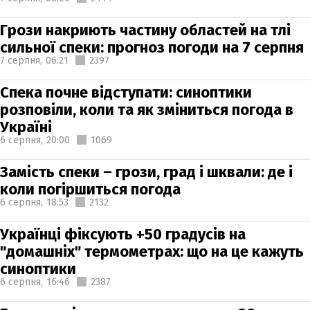
Грози накриють частину областей на тлі
сильної спеки: прогноз погоди на 7 серпня
7 серпня,
06:21
2397
Спека почне відступати: синоптики
розповіли, коли та як зміниться погода в
Україні
6 серпня,
20:00
1069
Замість спеки – грози, град і шквали: де і
коли погіршиться погода
6 серпня,
18:53
2132
Українці фіксують +50 градусів на
"домашніх" термометрах: що на це кажуть
синоптики
6 серпня,
16:46
2387