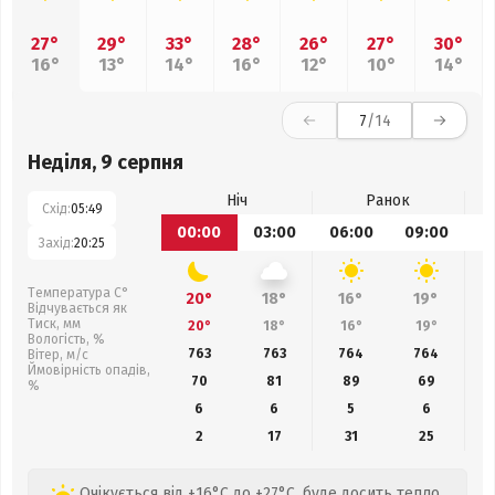
27°
29°
33°
28°
26°
27°
30°
16°
13°
14°
16°
12°
10°
14°
7
/14
Неділя, 9 серпня
Ніч
Ранок
Схід:
05:49
00:00
03:00
06:00
09:00
1
Захід:
20:25
Температура С°
20°
18°
16°
19°
Відчувається як
Тиск, мм
20°
18°
16°
19°
Вологість, %
763
763
764
764
Вітер, м/с
Ймовірність опадів,
70
81
89
69
%
6
6
5
6
2
17
31
25
Очікується від +16°C до +27°C, буде досить тепло.