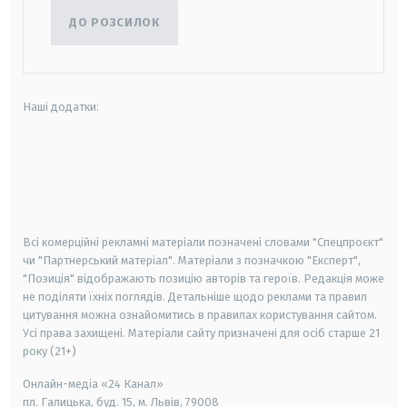
ДО РОЗСИЛОК
Наші додатки:
android
apple
smart tv
samsung smart tv
Всі комерційні рекламні матеріали позначені словами "Спецпроєкт"
чи "Партнерський матеріал". Матеріали з позначкою "Експерт",
"Позиція" відображають позицію авторів та героїв. Редакція може
не поділяти їхніх поглядів. Детальніше щодо реклами та правил
цитування можна ознайомитись в правилах користування сайтом.
Усі права захищені.
Матеріали сайту призначені для осіб старше
21
року (21+)
Онлайн-медіа «24 Канал»
пл. Галицька, буд. 15, м. Львів, 79008