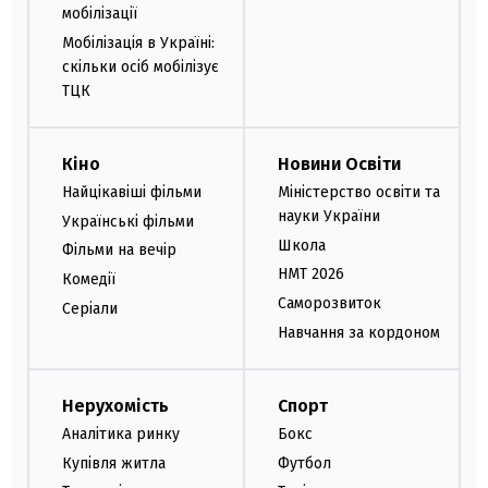
мобілізації
Мобілізація в Україні:
скільки осіб мобілізує
ТЦК
Кіно
Новини Освіти
Найцікавіші фільми
Міністерство освіти та
науки України
Українські фільми
Школа
Фільми на вечір
НМТ 2026
Комедії
Саморозвиток
Серіали
Навчання за кордоном
Нерухомість
Спорт
Аналітика ринку
Бокс
Купівля житла
Футбол