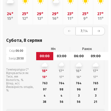
24°
25°
29°
29°
23°
25°
27°
15°
12°
13°
16°
11°
9°
11°
7
/14
Субота, 8 серпня
Ніч
Ранок
Схід:
06:00
00:00
03:00
06:00
09:00
1
Захід:
20:50
Температура С°
18°
17°
16°
17°
Відчувається як
Тиск, мм
18°
17°
16°
17°
Вологість, %
763
764
764
765
Вітер, м/с
Ймовірність опадів,
97
98
96
87
%
4
4
3
3
38
56
56
21