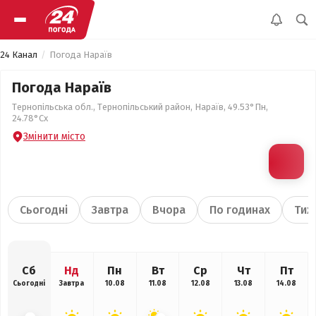
24 Канал
Погода Нараїв
Погода Нараїв
Тернопільська обл., Тернопільський район, Нараїв, 49.53°Пн,
24.78°Сх
Змінити місто
Сьогодні
Завтра
Вчора
По годинах
Тиж
Сб
Нд
Пн
Вт
Ср
Чт
Пт
Сьогодні
Завтра
10.08
11.08
12.08
13.08
14.08