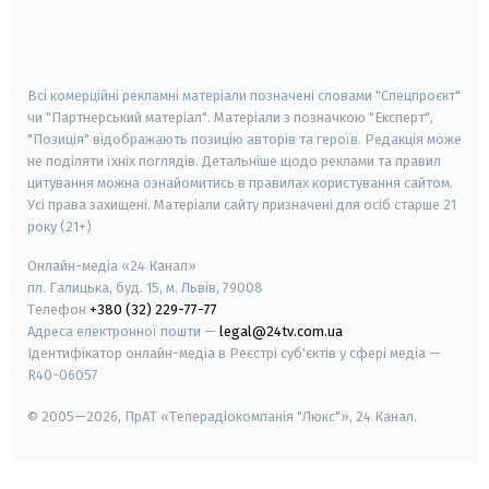
android
apple
smart tv
samsung smart tv
Всі комерційні рекламні матеріали позначені словами "Спецпроєкт"
чи "Партнерський матеріал". Матеріали з позначкою "Експерт",
"Позиція" відображають позицію авторів та героїв. Редакція може
не поділяти їхніх поглядів. Детальніше щодо реклами та правил
цитування можна ознайомитись в правилах користування сайтом.
Усі права захищені.
Матеріали сайту призначені для осіб старше
21
року (21+)
Онлайн-медіа «24 Канал»
пл. Галицька, буд. 15, м. Львів, 79008
Телефон
+380 (32) 229-77-77
Адреса електронної пошти —
legal@24tv.com.ua
Ідентифікатор онлайн-медіа в Реєстрі суб'єктів у сфері медіа —
R40-06057
© 2005—2026,
ПрАТ «Телерадіокомпанія "Люкс"», 24 Канал.