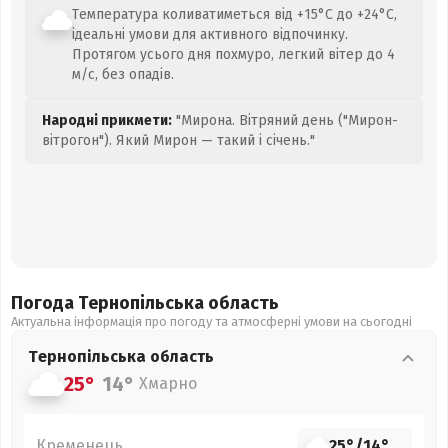
Температура коливатиметься від +15°C до +24°C,
ідеальні умови для активного відпочинку.
Протягом усього дня похмуро, легкий вітер до 4
м/с, без опадів.
Народні прикмети:
"Мирона. Вітряний день ("Мирон-
вітрогон"). Який Мирон — такий і січень."
Погода Тернопільська
область
Актуальна інформація про погоду та атмосферні умови на сьогодні
Тернопільська
область
25°
14°
Хмарно
Кременець
25°
/
14°