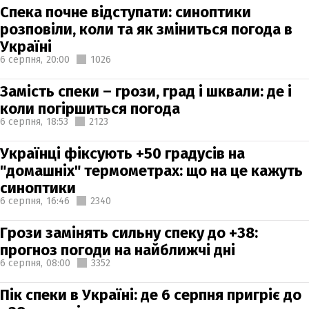
Спека почне відступати: синоптики
розповіли, коли та як зміниться погода в
Україні
6 серпня,
20:00
1026
Замість спеки – грози, град і шквали: де і
коли погіршиться погода
6 серпня,
18:53
2123
Українці фіксують +50 градусів на
"домашніх" термометрах: що на це кажуть
синоптики
6 серпня,
16:46
2340
Грози замінять сильну спеку до +38:
прогноз погоди на найближчі дні
6 серпня,
08:00
3352
Пік спеки в Україні: де 6 серпня пригріє до