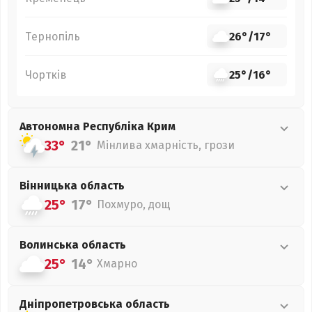
Тернопіль
26°
/
17°
Чортків
25°
/
16°
Автономна Республіка Крим
33°
21°
Мінлива хмарність, грози
Вінницька
область
25°
17°
Похмуро, дощ
Волинська
область
25°
14°
Хмарно
Дніпропетровська
область