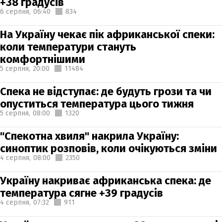
+38 градусів
6 серпня,
06:40
834
На Україну чекає пік африканської спеки:
коли температури стануть
комфортнішими
5 серпня,
20:00
11484
Спека не відступає: де будуть грози та чи
опуститься температура цього тижня
5 серпня,
08:00
1320
"Спекотна хвиля" накрила Україну:
синоптик розповів, коли очікуються зміни
4 серпня,
08:00
2350
Україну накриває африканська спека: де
температура сягне +39 градусів
4 серпня,
07:32
911