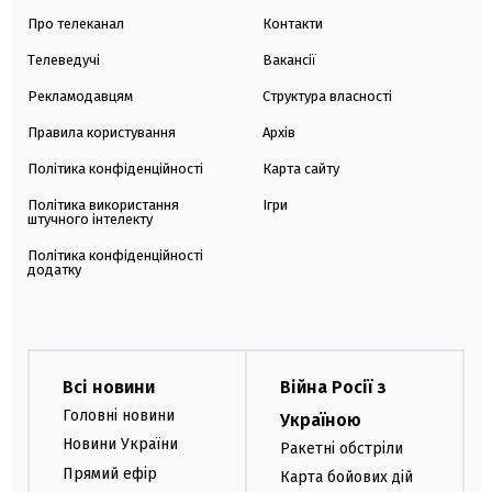
Про телеканал
Контакти
Телеведучі
Вакансії
Рекламодавцям
Структура власності
Правила користування
Архів
Політика конфіденційності
Карта сайту
Політика використання
Ігри
штучного інтелекту
Політика конфіденційності
додатку
Всі новини
Війна Росії з
Головні новини
Україною
Новини України
Ракетні обстріли
Прямий ефір
Карта бойових дій