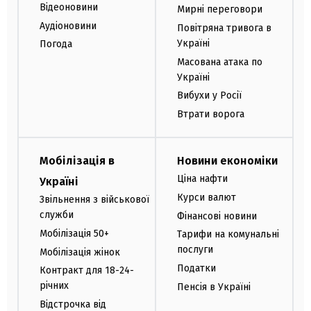
Відеоновини
Мирні переговори
Аудіоновини
Повітряна тривога в
Україні
Погода
Масована атака по
Україні
Вибухи у Росії
Втрати ворога
Мобілізація в
Новини економіки
Ціна нафти
Україні
Курси валют
Звільнення з військової
служби
Фінансові новини
Мобілізація 50+
Тарифи на комунальні
послуги
Мобілізація жінок
Податки
Контракт для 18-24-
річних
Пенсія в Україні
Відстрочка від