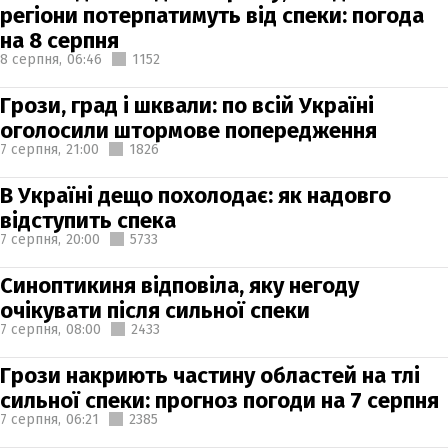
регіони потерпатимуть від спеки: погода
на 8 серпня
8 серпня,
06:46
1152
Грози, град і шквали: по всій Україні
оголосили штормове попередження
7 серпня,
21:00
1826
В Україні дещо похолодає: як надовго
відступить спека
7 серпня,
20:00
5733
Синоптикиня відповіла, яку негоду
очікувати після сильної спеки
7 серпня,
08:00
2433
Грози накриють частину областей на тлі
сильної спеки: прогноз погоди на 7 серпня
7 серпня,
06:21
2385