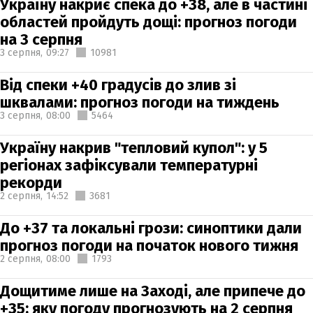
Україну накриє спека до +38, але в частині
областей пройдуть дощі: прогноз погоди
на 3 серпня
3 серпня,
09:27
10981
Від спеки +40 градусів до злив зі
шквалами: прогноз погоди на тиждень
3 серпня,
08:00
5464
Україну накрив "тепловий купол": у 5
регіонах зафіксували температурні
рекорди
2 серпня,
14:52
3681
До +37 та локальні грози: синоптики дали
прогноз погоди на початок нового тижня
2 серпня,
08:00
1793
Дощитиме лише на Заході, але припече до
+35: яку погоду прогнозують на 2 серпня