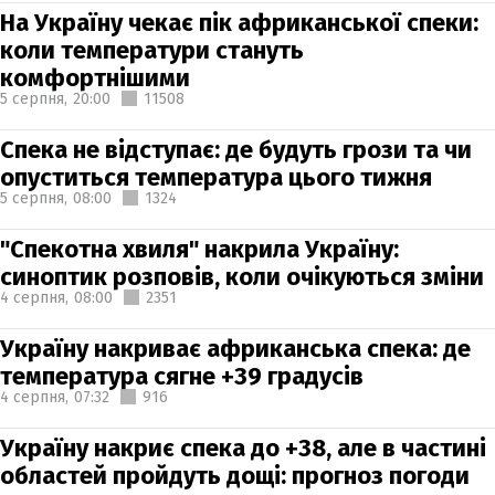
На Україну чекає пік африканської спеки:
коли температури стануть
комфортнішими
5 серпня,
20:00
11508
Спека не відступає: де будуть грози та чи
опуститься температура цього тижня
5 серпня,
08:00
1324
"Спекотна хвиля" накрила Україну:
синоптик розповів, коли очікуються зміни
4 серпня,
08:00
2351
Україну накриває африканська спека: де
температура сягне +39 градусів
4 серпня,
07:32
916
Україну накриє спека до +38, але в частині
областей пройдуть дощі: прогноз погоди