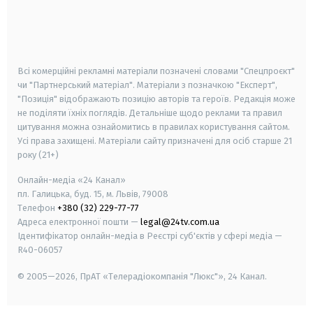
android
apple
smart tv
samsung smart tv
Всі комерційні рекламні матеріали позначені словами "Спецпроєкт"
чи "Партнерський матеріал". Матеріали з позначкою "Експерт",
"Позиція" відображають позицію авторів та героїв. Редакція може
не поділяти їхніх поглядів. Детальніше щодо реклами та правил
цитування можна ознайомитись в правилах користування сайтом.
Усі права захищені.
Матеріали сайту призначені для осіб старше
21
року (21+)
Онлайн-медіа «24 Канал»
пл. Галицька, буд. 15, м. Львів, 79008
Телефон
+380 (32) 229-77-77
Адреса електронної пошти —
legal@24tv.com.ua
Ідентифікатор онлайн-медіа в Реєстрі суб'єктів у сфері медіа —
R40-06057
© 2005—2026,
ПрАТ «Телерадіокомпанія "Люкс"», 24 Канал.