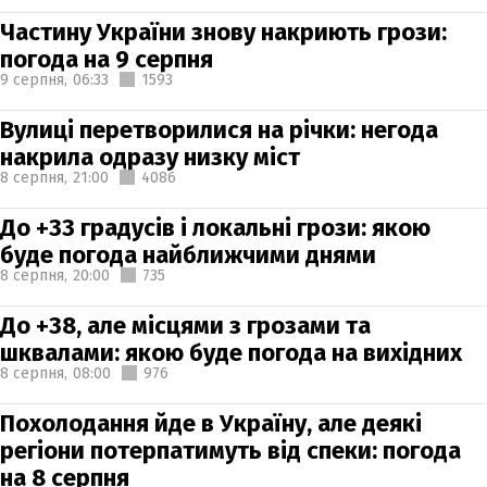
Частину України знову накриють грози:
погода на 9 серпня
9 серпня,
06:33
1593
Вулиці перетворилися на річки: негода
накрила одразу низку міст
8 серпня,
21:00
4086
До +33 градусів і локальні грози: якою
буде погода найближчими днями
8 серпня,
20:00
735
До +38, але місцями з грозами та
шквалами: якою буде погода на вихідних
8 серпня,
08:00
976
Похолодання йде в Україну, але деякі
регіони потерпатимуть від спеки: погода
на 8 серпня