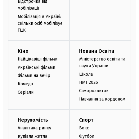
Відстрочка від
мобілізації
Мобілізація в Україні:
скільки осіб мобілізує
ТЦК
Кіно
Новини Освіти
Найцікавіші фільми
Міністерство освіти та
науки України
Українські фільми
Школа
Фільми на вечір
НМТ 2026
Комедії
Саморозвиток
Серіали
Навчання за кордоном
Нерухомість
Спорт
Аналітика ринку
Бокс
Купівля житла
Футбол