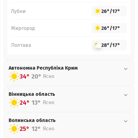
Лубни
26°
/
17°
Миргород
26°
/
17°
Полтава
28°
/
17°
Автономна Республіка Крим
34°
20°
Ясно
Вінницька
область
24°
13°
Ясно
Волинська
область
25°
12°
Ясно