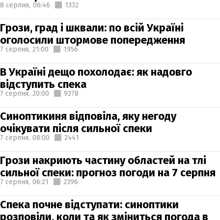
8 серпня,
06:46
1332
Грози, град і шквали: по всій Україні
оголосили штормове попередження
7 серпня,
21:00
1956
В Україні дещо похолодає: як надовго
відступить спека
7 серпня,
20:00
9278
Синоптикиня відповіла, яку негоду
очікувати після сильної спеки
7 серпня,
08:00
2441
Грози накриють частину областей на тлі
сильної спеки: прогноз погоди на 7 серпня
7 серпня,
06:21
2396
Спека почне відступати: синоптики
розповіли, коли та як зміниться погода в