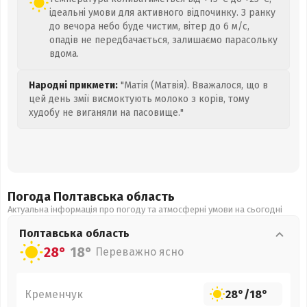
ідеальні умови для активного відпочинку. З ранку
до вечора небо буде чистим, вітер до 6 м/с,
опадів не передбачається, залишаємо парасольку
вдома.
Народні прикмети:
"Матія (Матвія). Вважалося, що в
цей день змії висмоктують молоко з корів, тому
худобу не виганяли на пасовище."
Погода Полтавська
область
Актуальна інформація про погоду та атмосферні умови на сьогодні
Полтавська
область
28°
18°
Переважно ясно
Кременчук
28°
/
18°