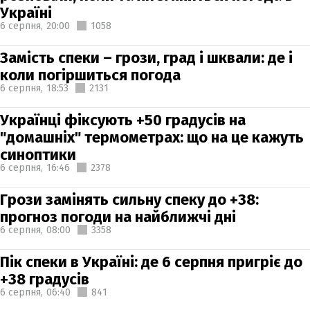
Україні
6 серпня,
20:00
1058
Замість спеки – грози, град і шквали: де і
коли погіршиться погода
6 серпня,
18:53
2131
Українці фіксують +50 градусів на
"домашніх" термометрах: що на це кажуть
синоптики
6 серпня,
16:46
2378
Грози замінять сильну спеку до +38:
прогноз погоди на найближчі дні
6 серпня,
08:00
3358
Пік спеки в Україні: де 6 серпня пригріє до
+38 градусів
6 серпня,
06:40
841