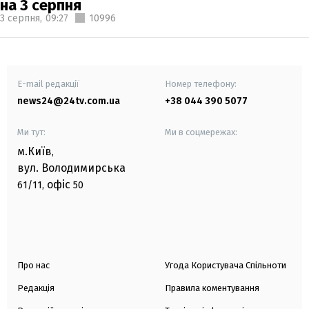
на 3 серпня
3 серпня,
09:27
10996
E-mail редакції
Номер телефону:
news24@24tv.com.ua
+38 044 390 5077
Ми тут:
Ми в соцмережах:
м.Київ
,
вул. Володимирська
офіс
61/11,
50
Про нас
Угода Користувача Спільноти
Редакція
Правила коментування