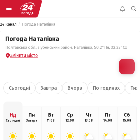
24 Канал
Погода Наталівка
Погода Наталівка
Полтавська обл., Лубенський район, Наталівка, 50.2°Пн, 32.23°Сх
Змінити місто
Сьогодні
Завтра
Вчора
По годинах
Тиж
Нд
Пн
Вт
Ср
Чт
Пт
Сб
Сьогодні
Завтра
11.08
12.08
13.08
14.08
15.08