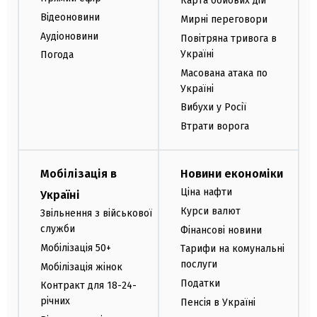
Карта бойових дій
Відеоновини
Мирні переговори
Аудіоновини
Повітряна тривога в
Україні
Погода
Масована атака по
Україні
Вибухи у Росії
Втрати ворога
Мобілізація в
Новини економіки
Ціна нафти
Україні
Курси валют
Звільнення з військової
служби
Фінансові новини
Мобілізація 50+
Тарифи на комунальні
послуги
Мобілізація жінок
Податки
Контракт для 18-24-
річних
Пенсія в Україні