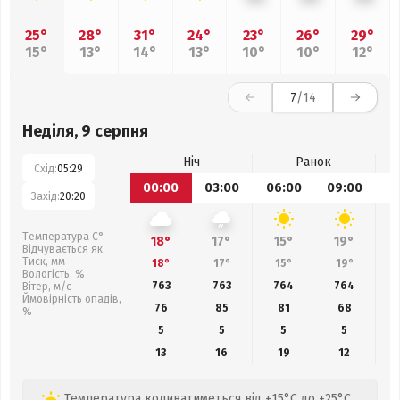
25°
28°
31°
24°
23°
26°
29°
15°
13°
14°
13°
10°
10°
12°
7
/14
Неділя, 9 серпня
Ніч
Ранок
Схід:
05:29
00:00
03:00
06:00
09:00
1
Захід:
20:20
Температура С°
18°
17°
15°
19°
Відчувається як
Тиск, мм
18°
17°
15°
19°
Вологість, %
763
763
764
764
Вітер, м/с
Ймовірність опадів,
76
85
81
68
%
5
5
5
5
13
16
19
12
Температура коливатиметься від +15°C до +25°C,