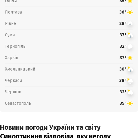
Одеса
35°
Полтава
36°
Рівне
28°
Суми
37°
Тернопіль
32°
Харків
37°
Хмельницький
30°
Черкаси
38°
Чернігів
33°
Севастополь
35°
Новини погоди України та світу
Синоптикиня відповіла, яку негоду