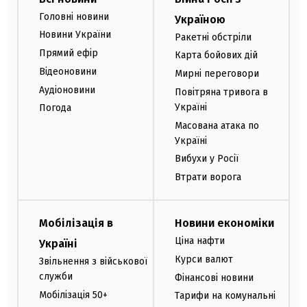
Головні новини
Україною
Новини України
Ракетні обстріли
Прямий ефір
Карта бойових дій
Відеоновини
Мирні переговори
Аудіоновини
Повітряна тривога в
Україні
Погода
Масована атака по
Україні
Вибухи у Росії
Втрати ворога
Мобілізація в
Новини економіки
Ціна нафти
Україні
Курси валют
Звільнення з військової
служби
Фінансові новини
Мобілізація 50+
Тарифи на комунальні