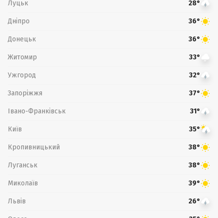
Луцьк
28°
Дніпро
36°
Донецьк
36°
Житомир
33°
Ужгород
32°
Запоріжжя
37°
Івано-Франківськ
31°
Київ
35°
Кропивницький
38°
Луганськ
38°
Миколаїв
39°
Львів
26°