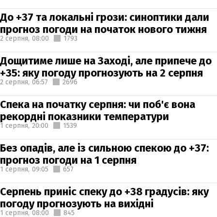
До +37 та локальні грози: синоптики дали
прогноз погоди на початок нового тижня
2 серпня,
08:00
1793
Дощитиме лише на Заході, але припече до
+35: яку погоду прогнозують на 2 серпня
2 серпня,
06:57
2696
Спека на початку серпня: чи поб'є вона
рекордні показники температури
1 серпня,
20:00
1539
Без опадів, але із сильною спекою до +37:
прогноз погоди на 1 серпня
1 серпня,
09:05
657
Серпень приніс спеку до +38 градусів: яку
погоду прогнозують на вихідні
1 серпня,
08:00
845