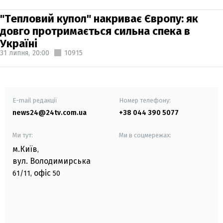
"Тепловий купол" накриває Європу: як
довго протримається сильна спека в
Україні
31 липня,
20:00
10915
E-mail редакції
Номер телефону:
news24@24tv.com.ua
+38 044 390 5077
Ми тут:
Ми в соцмережах:
м.Київ
,
вул. Володимирська
офіс
61/11,
50