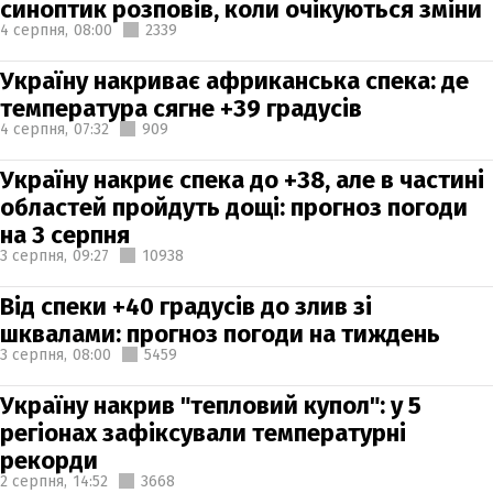
синоптик розповів, коли очікуються зміни
4 серпня,
08:00
2339
Україну накриває африканська спека: де
температура сягне +39 градусів
4 серпня,
07:32
909
Україну накриє спека до +38, але в частині
областей пройдуть дощі: прогноз погоди
на 3 серпня
3 серпня,
09:27
10938
Від спеки +40 градусів до злив зі
шквалами: прогноз погоди на тиждень
3 серпня,
08:00
5459
Україну накрив "тепловий купол": у 5
регіонах зафіксували температурні
рекорди
2 серпня,
14:52
3668