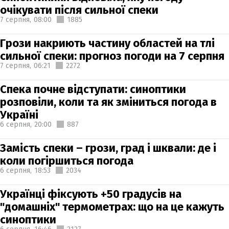
очікувати після сильної спеки
7 серпня,
08:00
1885
Грози накриють частину областей на тлі
сильної спеки: прогноз погоди на 7 серпня
7 серпня,
06:21
2272
Спека почне відступати: синоптики
розповіли, коли та як зміниться погода в
Україні
6 серпня,
20:00
887
Замість спеки – грози, град і шквали: де і
коли погіршиться погода
6 серпня,
18:53
2034
Українці фіксують +50 градусів на
"домашніх" термометрах: що на це кажуть
синоптики