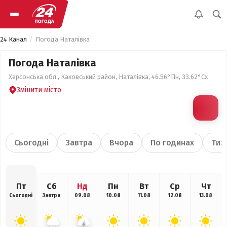
24 Канал
Погода Наталівка
Погода Наталівка
Херсонська обл., Каховський район, Наталівка, 46.56°Пн, 33.62°Сх
Змінити місто
Сьогодні
Завтра
Вчора
По годинах
Тиж
Пт
Сб
Нд
Пн
Вт
Ср
Чт
Сьогодні
Завтра
09.08
10.08
11.08
12.08
13.08