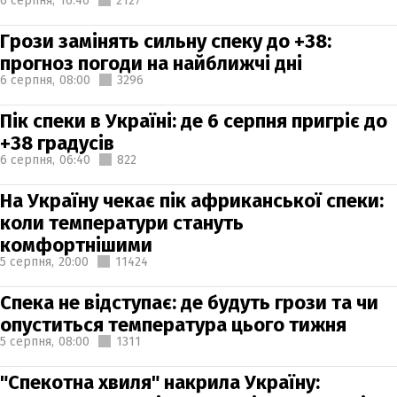
6 серпня,
16:46
2127
Грози замінять сильну спеку до +38:
прогноз погоди на найближчі дні
6 серпня,
08:00
3296
Пік спеки в Україні: де 6 серпня пригріє до
+38 градусів
6 серпня,
06:40
822
На Україну чекає пік африканської спеки:
коли температури стануть
комфортнішими
5 серпня,
20:00
11424
Спека не відступає: де будуть грози та чи
опуститься температура цього тижня
5 серпня,
08:00
1311
"Спекотна хвиля" накрила Україну: