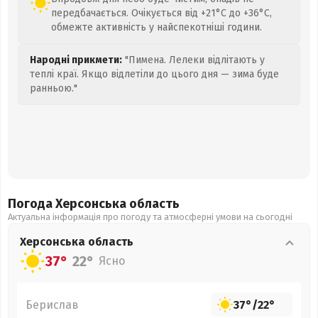
передбачається. Очікується від +21°C до +36°C,
обмежте активність у найспекотніші години.
Народні прикмети:
"Пимена. Лелеки відлітають у
теплі краї. Якщо відлетіли до цього дня — зима буде
ранньою."
Погода Херсонська
область
Актуальна інформація про погоду та атмосферні умови на сьогодні
Херсонська
область
37°
22°
Ясно
Берислав
37°
/
22°