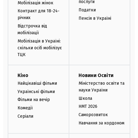
послуги
Мобілізація жінок
Податки
Контракт для 18-24-
річних
Пенсія в Україні
Відстрочка від
мобілізації
Мобілізація в Україні:
скільки осіб мобілізує
ТЦК
Кіно
Новини Освіти
Найцікавіші фільми
Міністерство освіти та
науки України
Українські фільми
Школа
Фільми на вечір
НМТ 2026
Комедії
Саморозвиток
Серіали
Навчання за кордоном