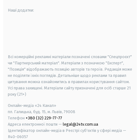
Наші додатки:
android
apple
smart tv
samsung smart tv
Всі комерційні рекламні матеріали позначені словами "Спецпроєкт"
чи "Партнерський матеріал". Матеріали з позначкою "Експерт",
"Позиція" відображають позицію авторів та героїв. Редакція може
не поділяти їхніх поглядів. Детальніше щодо реклами та правил
цитування можна ознайомитись в правилах користування сайтом.
Усі права захищені.
Матеріали сайту призначені для осіб старше
21
року (21+)
Онлайн-медіа «24 Канал»
пл. Галицька, буд. 15, м. Львів, 79008
Телефон
+380 (32) 229-77-77
Адреса електронної пошти —
legal@24tv.com.ua
Ідентифікатор онлайн-медіа в Реєстрі суб'єктів у сфері медіа —
R40-06057