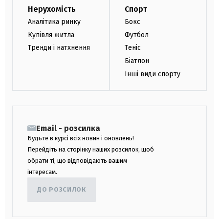
Нерухомість
Спорт
Аналітика ринку
Бокс
Купівля житла
Футбол
Тренди і натхнення
Теніс
Біатлон
Інші види спорту
Email - розсилка
Будьте в курсі всіх новин і оновлень!
Перейдіть на сторінку наших розсилок, щоб
обрати ті, що відповідають вашим
інтересам.
ДО РОЗСИЛОК