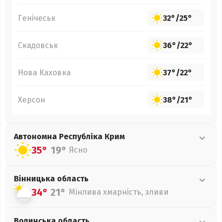
Генічеськ
32°
/
25°
Скадовськ
36°
/
22°
Нова Каховка
37°
/
22°
Херсон
38°
/
21°
Автономна Республіка Крим
35°
19°
Ясно
Вінницька
область
34°
21°
Мінлива хмарність, зливи
Волинська
область