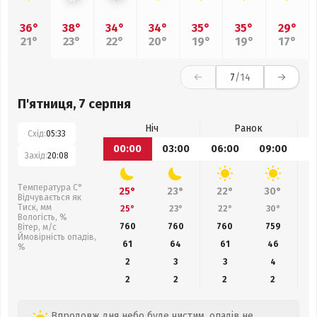
36°
38°
34°
34°
35°
35°
29°
21°
23°
22°
20°
19°
19°
17°
7
/14
П'ятниця, 7 серпня
Ніч
Ранок
Схід:
05:33
00:00
03:00
06:00
09:00
1
Захід:
20:08
Температура С°
25°
23°
22°
30°
Відчувається як
Тиск, мм
25°
23°
22°
30°
Вологість, %
760
760
760
759
Вітер, м/с
Ймовірність опадів,
61
64
61
46
%
2
3
3
4
2
2
2
2
Впродовж дня небо буде чистим, опадів не