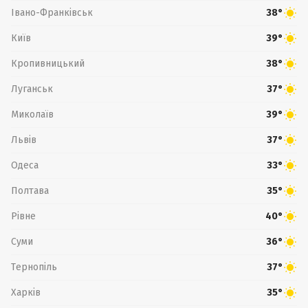
Івано-Франківськ
38°
Київ
39°
Кропивницький
38°
Луганськ
37°
Миколаїв
39°
Львів
37°
Одеса
33°
Полтава
35°
Рівне
40°
Суми
36°
Тернопіль
37°
Харків
35°