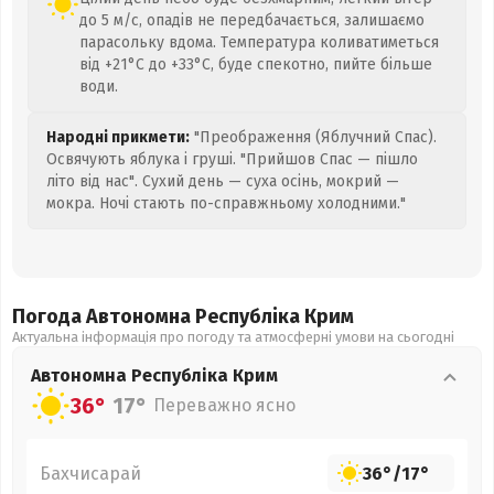
до 5 м/с, опадів не передбачається, залишаємо
парасольку вдома. Температура коливатиметься
від +21°C до +33°C, буде спекотно, пийте більше
води.
Народні прикмети:
"Преображення (Яблучний Спас).
Освячують яблука і груші. "Прийшов Спас — пішло
літо від нас". Сухий день — суха осінь, мокрий —
мокра. Ночі стають по-справжньому холодними."
Погода Автономна Республіка Крим
Актуальна інформація про погоду та атмосферні умови на сьогодні
Автономна Республіка Крим
36°
17°
Переважно ясно
Бахчисарай
36°
/
17°