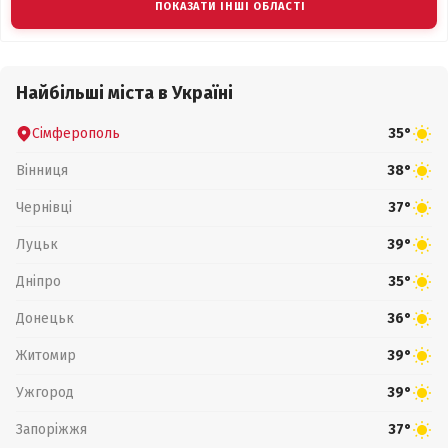
ПОКАЗАТИ ІНШІ ОБЛАСТІ
Найбільші міста в Україні
Сімферополь
35°
Вінниця
38°
Чернівці
37°
Луцьк
39°
Дніпро
35°
Донецьк
36°
Житомир
39°
Ужгород
39°
Запоріжжя
37°