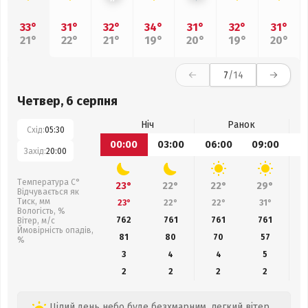
33°
31°
32°
34°
31°
32°
31°
21°
22°
21°
19°
20°
19°
20°
7
/14
Четвер, 6 серпня
Ніч
Ранок
Схід:
05:30
00:00
03:00
06:00
09:00
1
Захід:
20:00
Температура С°
23°
22°
22°
29°
Відчувається як
Тиск, мм
23°
22°
22°
31°
Вологість, %
762
761
761
761
Вітер, м/с
Ймовірність опадів,
81
80
70
57
%
3
4
4
5
2
2
2
2
Цілий день небо буде безхмарним, легкий вітер