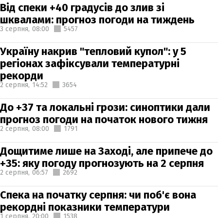
Від спеки +40 градусів до злив зі
шквалами: прогноз погоди на тиждень
3 серпня,
08:00
5457
Україну накрив "тепловий купол": у 5
регіонах зафіксували температурні
рекорди
2 серпня,
14:52
3654
До +37 та локальні грози: синоптики дали
прогноз погоди на початок нового тижня
2 серпня,
08:00
1791
Дощитиме лише на Заході, але припече до
+35: яку погоду прогнозують на 2 серпня
2 серпня,
06:57
2692
Спека на початку серпня: чи поб'є вона
рекордні показники температури
1 серпня,
20:00
1538