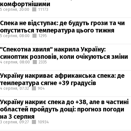
комфортнішими
5 серпня,
20:00
11173
Спека не відступає: де будуть грози та чи
опуститься температура цього тижня
5 серпня,
08:00
1295
"Спекотна хвиля" накрила Україну:
синоптик розповів, коли очікуються зміни
4 серпня,
08:00
2335
Україну накриває африканська спека: де
температура сягне +39 градусів
4 серпня,
07:32
904
Україну накриє спека до +38, але в частині
областей пройдуть дощі: прогноз погоди
на 3 серпня
3 серпня,
09:27
10934