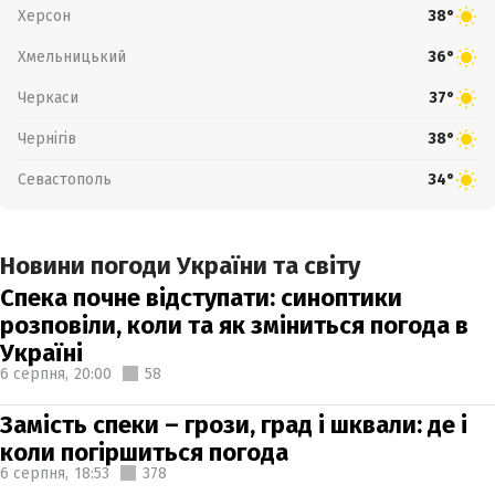
Херсон
38°
Хмельницький
36°
Черкаси
37°
Чернігів
38°
Севастополь
34°
Новини погоди України та світу
Спека почне відступати: синоптики
розповіли, коли та як зміниться погода в
Україні
6 серпня,
20:00
58
Замість спеки – грози, град і шквали: де і
коли погіршиться погода
6 серпня,
18:53
378