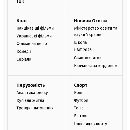
ТЦК
Кіно
Новини Освіти
Найцікавіші фільми
Міністерство освіти та
науки України
Українські фільми
Школа
Фільми на вечір
НМТ 2026
Комедії
Саморозвиток
Серіали
Навчання за кордоном
Нерухомість
Спорт
Аналітика ринку
Бокс
Купівля житла
Футбол
Тренди і натхнення
Теніс
Біатлон
Інші види спорту