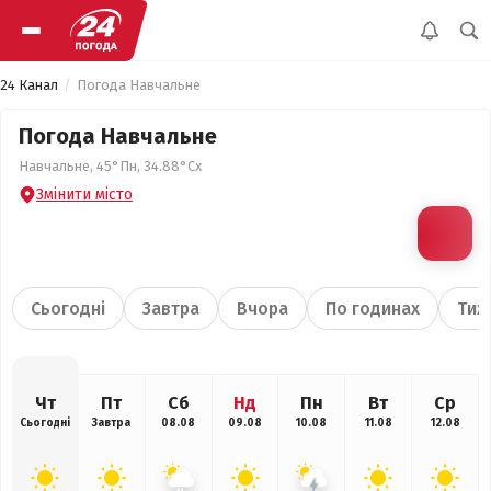
24 Канал
Погода Навчальне
Погода Навчальне
Навчальне, 45°Пн, 34.88°Сх
Змінити місто
Сьогодні
Завтра
Вчора
По годинах
Тиж
Чт
Пт
Сб
Нд
Пн
Вт
Ср
Сьогодні
Завтра
08.08
09.08
10.08
11.08
12.08