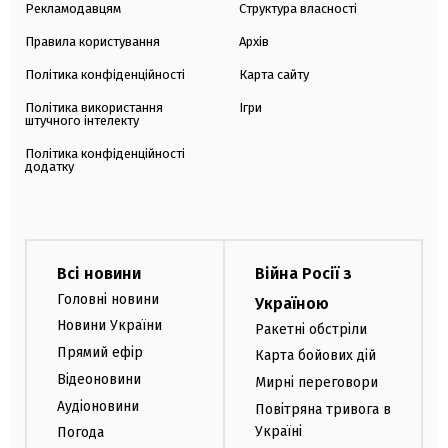
Рекламодавцям
Структура власності
Правила користування
Архів
Політика конфіденційності
Карта сайту
Політика використання
Ігри
штучного інтелекту
Політика конфіденційності
додатку
Всі новини
Війна Росії з
Головні новини
Україною
Новини України
Ракетні обстріли
Прямий ефір
Карта бойових дій
Відеоновини
Мирні переговори
Аудіоновини
Повітряна тривога в
Україні
Погода