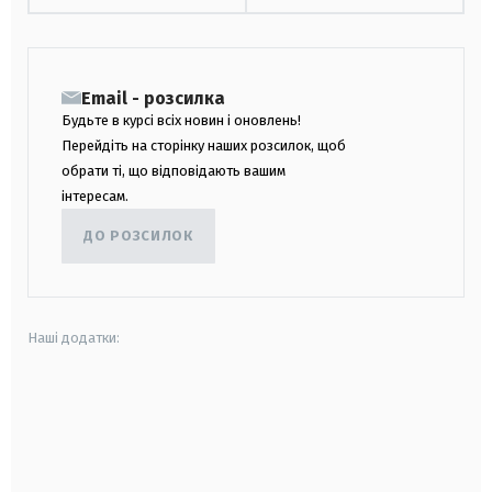
Email - розсилка
Будьте в курсі всіх новин і оновлень!
Перейдіть на сторінку наших розсилок, щоб
обрати ті, що відповідають вашим
інтересам.
ДО РОЗСИЛОК
Наші додатки:
android
apple
smart tv
samsung smart tv