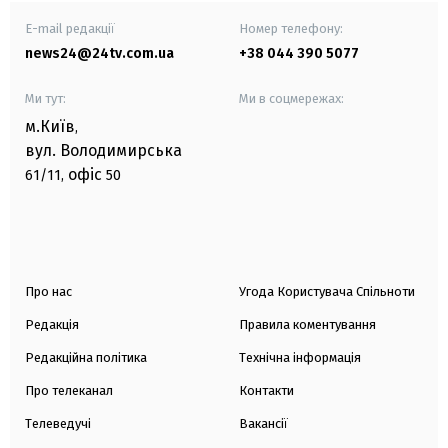
E-mail редакції
Номер телефону:
news24@24tv.com.ua
+38 044 390 5077
Ми тут:
Ми в соцмережах:
м.Київ
,
вул. Володимирська
офіс
61/11,
50
Про нас
Угода Користувача Спільноти
Редакція
Правила коментування
Редакційна політика
Технічна інформація
Про телеканал
Контакти
Телеведучі
Вакансії