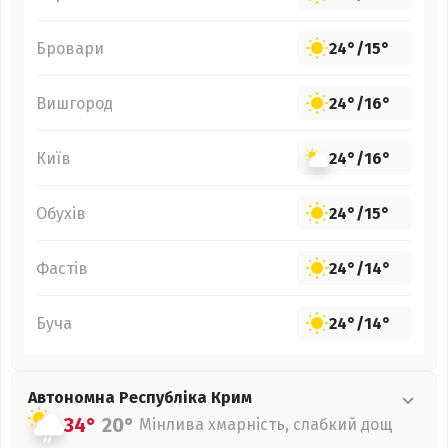
Бровари
24°
/
15°
Вишгород
24°
/
16°
Київ
24°
/
16°
Обухів
24°
/
15°
Фастів
24°
/
14°
Буча
24°
/
14°
Автономна Республіка Крим
34°
20°
Мінлива хмарність, слабкий дощ