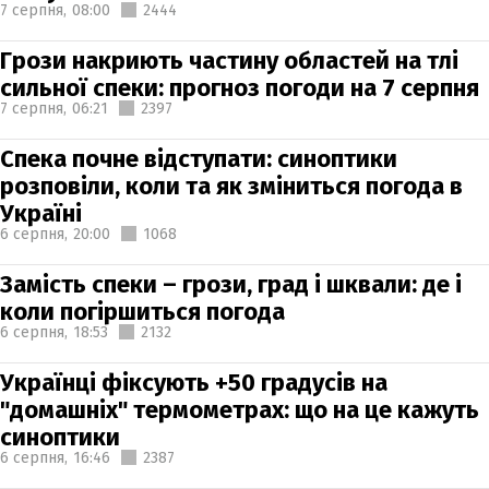
7 серпня,
08:00
2444
Грози накриють частину областей на тлі
сильної спеки: прогноз погоди на 7 серпня
7 серпня,
06:21
2397
Спека почне відступати: синоптики
розповіли, коли та як зміниться погода в
Україні
6 серпня,
20:00
1068
Замість спеки – грози, град і шквали: де і
коли погіршиться погода
6 серпня,
18:53
2132
Українці фіксують +50 градусів на
"домашніх" термометрах: що на це кажуть
синоптики
6 серпня,
16:46
2387