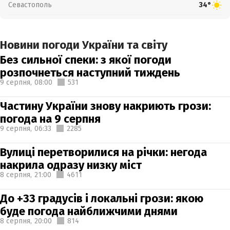
Севастополь
34°
Новини погоди України та світу
Без сильної спеки: з якої погоди
розпочнеться наступний тиждень
9 серпня,
08:00
531
Частину України знову накриють грози:
погода на 9 серпня
9 серпня,
06:33
2285
Вулиці перетворилися на річки: негода
накрила одразу низку міст
8 серпня,
21:00
4611
До +33 градусів і локальні грози: якою
буде погода найближчими днями
8 серпня,
20:00
814