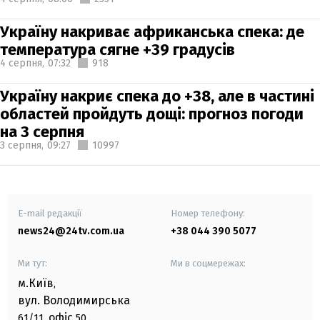
Україну накриває африканська спека: де
температура сягне +39 градусів
4 серпня,
07:32
918
Україну накриє спека до +38, але в частині
областей пройдуть дощі: прогноз погоди
на 3 серпня
3 серпня,
09:27
10997
E-mail редакції
Номер телефону:
news24@24tv.com.ua
+38 044 390 5077
Ми тут:
Ми в соцмережах:
м.Київ
,
вул. Володимирська
офіс
61/11,
50