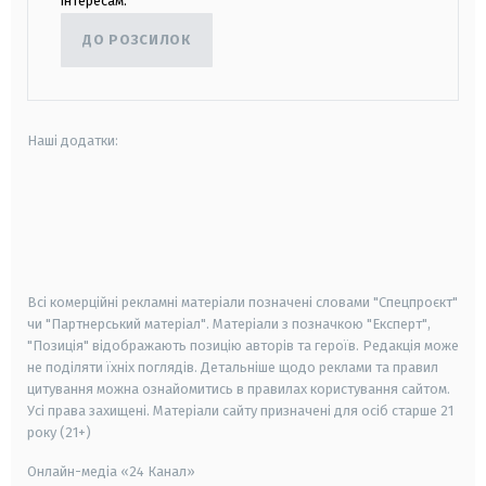
інтересам.
ДО РОЗСИЛОК
Наші додатки:
android
apple
smart tv
samsung smart tv
Всі комерційні рекламні матеріали позначені словами "Спецпроєкт"
чи "Партнерський матеріал". Матеріали з позначкою "Експерт",
"Позиція" відображають позицію авторів та героїв. Редакція може
не поділяти їхніх поглядів. Детальніше щодо реклами та правил
цитування можна ознайомитись в правилах користування сайтом.
Усі права захищені.
Матеріали сайту призначені для осіб старше
21
року (21+)
Онлайн-медіа «24 Канал»