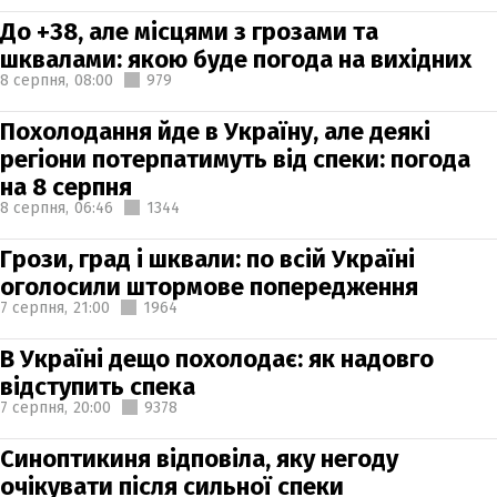
До +38, але місцями з грозами та
шквалами: якою буде погода на вихідних
8 серпня,
08:00
979
Похолодання йде в Україну, але деякі
регіони потерпатимуть від спеки: погода
на 8 серпня
8 серпня,
06:46
1344
Грози, град і шквали: по всій Україні
оголосили штормове попередження
7 серпня,
21:00
1964
В Україні дещо похолодає: як надовго
відступить спека
7 серпня,
20:00
9378
Синоптикиня відповіла, яку негоду
очікувати після сильної спеки