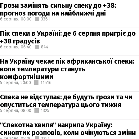
Грози замінять сильну спеку до +38:
прогноз погоди на найближчі дні
6 серпня,
08:00
3361
Пік спеки в Україні: де 6 серпня пригріє до
+38 градусів
6 серпня,
06:40
844
На Україну чекає пік африканської спеки:
коли температури стануть
комфортнішими
5 серпня,
20:00
11516
Спека не відступає: де будуть грози та чи
опуститься температура цього тижня
5 серпня,
08:00
1325
"Спекотна хвиля" накрила Україну:
синоптик розповів, коли очікуються зміни
4 серпня,
08:00
2351