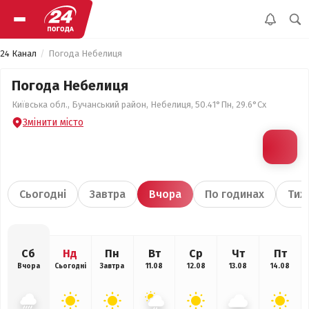
24 Канал
Погода Небелиця
Погода Небелиця
Київська обл., Бучанський район, Небелиця, 50.41°Пн, 29.6°Сх
Змінити місто
Сьогодні
Завтра
Вчора
По годинах
Тиж
Сб
Нд
Пн
Вт
Ср
Чт
Пт
Вчора
Сьогодні
Завтра
11.08
12.08
13.08
14.08