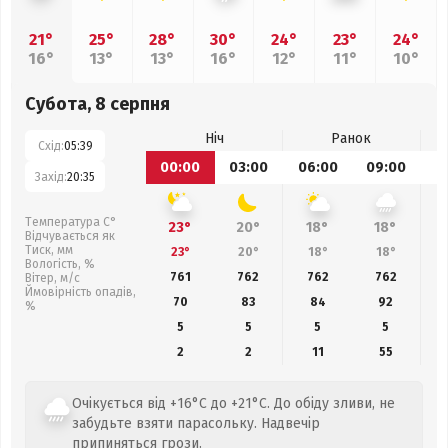
21°
25°
28°
30°
24°
23°
24°
16°
13°
13°
16°
12°
11°
10°
Субота, 8 серпня
Ніч
Ранок
Схід:
05:39
00:00
03:00
06:00
09:00
1
Захід:
20:35
Температура С°
23°
20°
18°
18°
Відчувається як
Тиск, мм
23°
20°
18°
18°
Вологість, %
761
762
762
762
Вітер, м/с
Ймовірність опадів,
70
83
84
92
%
5
5
5
5
2
2
11
55
Очікується від +16°C до +21°C. До обіду зливи, не
забудьте взяти парасольку. Надвечір
припиняться грози.