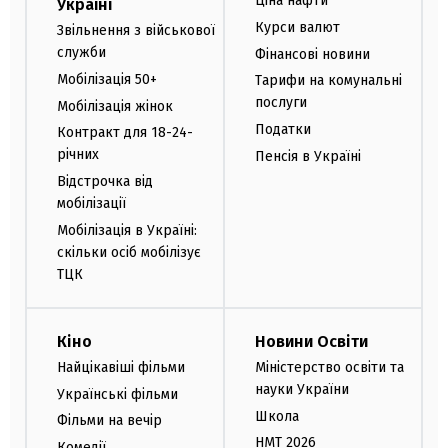
Ціна нафти
Україні
Курси валют
Звільнення з військової
служби
Фінансові новини
Мобілізація 50+
Тарифи на комунальні
послуги
Мобілізація жінок
Податки
Контракт для 18-24-
річних
Пенсія в Україні
Відстрочка від
мобілізації
Мобілізація в Україні:
скільки осіб мобілізує
ТЦК
Кіно
Новини Освіти
Найцікавіші фільми
Міністерство освіти та
науки України
Українські фільми
Школа
Фільми на вечір
НМТ 2026
Комедії