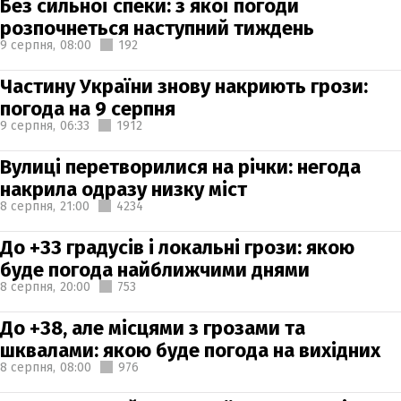
Без сильної спеки: з якої погоди
розпочнеться наступний тиждень
9 серпня,
08:00
192
Частину України знову накриють грози:
погода на 9 серпня
9 серпня,
06:33
1912
Вулиці перетворилися на річки: негода
накрила одразу низку міст
8 серпня,
21:00
4234
До +33 градусів і локальні грози: якою
буде погода найближчими днями
8 серпня,
20:00
753
До +38, але місцями з грозами та
шквалами: якою буде погода на вихідних
8 серпня,
08:00
976