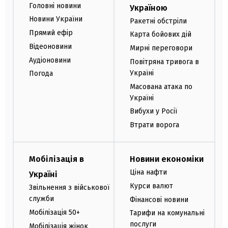
Головні новини
Україною
Новини України
Ракетні обстріли
Прямий ефір
Карта бойових дій
Відеоновини
Мирні переговори
Аудіоновини
Повітряна тривога в
Україні
Погода
Масована атака по
Україні
Вибухи у Росії
Втрати ворога
Мобілізація в
Новини економіки
Ціна нафти
Україні
Курси валют
Звільнення з військової
служби
Фінансові новини
Мобілізація 50+
Тарифи на комунальні
послуги
Мобілізація жінок