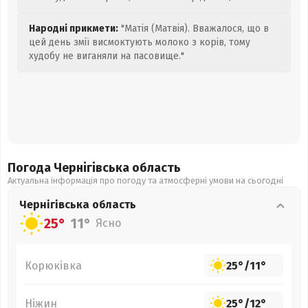
Народні прикмети:
"Матія (Матвія). Вважалося, що в
цей день змії висмоктують молоко з корів, тому
худобу не виганяли на пасовище."
Погода Чернігівська
область
Актуальна інформація про погоду та атмосферні умови на сьогодні
Чернігівська
область
25°
11°
Ясно
Корюківка
25°
/
11°
Ніжин
25°
/
12°