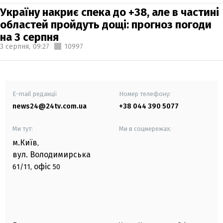
Україну накриє спека до +38, але в частині
областей пройдуть дощі: прогноз погоди
на 3 серпня
3 серпня,
09:27
10997
E-mail редакції
Номер телефону:
news24@24tv.com.ua
+38 044 390 5077
Ми тут:
Ми в соцмережах:
м.Київ
,
вул. Володимирська
офіс
61/11,
50