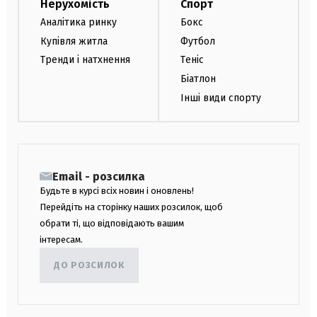
Нерухомість
Спорт
Аналітика ринку
Бокс
Купівля житла
Футбол
Тренди і натхнення
Теніс
Біатлон
Інші види спорту
Email - розсилка
Будьте в курсі всіх новин і оновлень!
Перейдіть на сторінку наших розсилок, щоб
обрати ті, що відповідають вашим
інтересам.
ДО РОЗСИЛОК