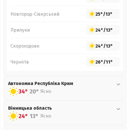
Новгород-Сіверський
25°
/
13°
Прилуки
24°
/
13°
Скороходове
24°
/
13°
Чернігів
26°
/
11°
Автономна Республіка Крим
34°
20°
Ясно
Вінницька
область
24°
13°
Ясно