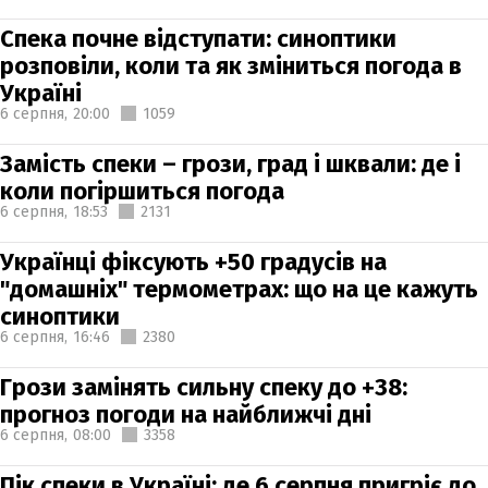
Спека почне відступати: синоптики
розповіли, коли та як зміниться погода в
Україні
6 серпня,
20:00
1059
Замість спеки – грози, град і шквали: де і
коли погіршиться погода
6 серпня,
18:53
2131
Українці фіксують +50 градусів на
"домашніх" термометрах: що на це кажуть
синоптики
6 серпня,
16:46
2380
Грози замінять сильну спеку до +38:
прогноз погоди на найближчі дні
6 серпня,
08:00
3358
Пік спеки в Україні: де 6 серпня пригріє до