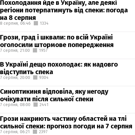
Похолодання йде в Україну, але деякі
регіони потерпатимуть від спеки: погода
на 8 серпня
8 серпня,
06:46
1334
Грози, град і шквали: по всій Україні
оголосили штормове попередження
7 серпня,
21:00
1957
В Україні дещо похолодає: як надовго
відступить спека
7 серпня,
20:00
9304
Синоптикиня відповіла, яку негоду
очікувати після сильної спеки
7 серпня,
08:00
2441
Грози накриють частину областей на тлі
сильної спеки: прогноз погоди на 7 серпня
7 серпня,
06:21
2397