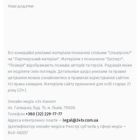
Наші додатки:
android
apple
smart tv
samsung smart tv
Всі комерційні рекламні матеріали позначені словами "Спецпроєкт"
чи "Партнерський матеріал". Матеріали з позначкою "Експерт",
"Позиція" відображають позицію авторів та героїв. Редакція може
не поділяти їхніх поглядів. Детальніше щодо реклами та правил
цитування можна ознайомитись в правилах користування сайтом.
Усі права захищені.
Матеріали сайту призначені для осіб старше
21
року (21+)
Онлайн-медіа «24 Канал»
пл. Галицька, буд. 15, м. Львів, 79008
Телефон
+380 (32) 229-77-77
Адреса електронної пошти —
legal@24tv.com.ua
Ідентифікатор онлайн-медіа в Реєстрі суб'єктів у сфері медіа —
R40-06057