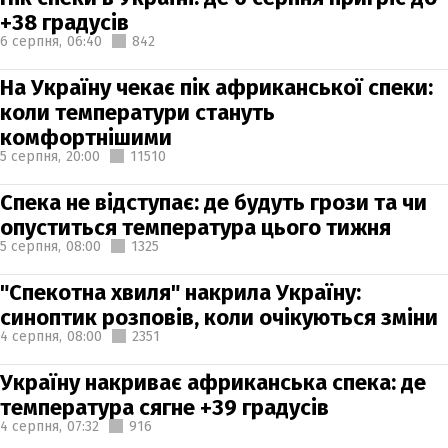
+38 градусів
6 серпня,
06:40
842
На Україну чекає пік африканської спеки:
коли температури стануть
комфортнішими
5 серпня,
20:00
11510
Спека не відступає: де будуть грози та чи
опуститься температура цього тижня
5 серпня,
08:00
1325
"Спекотна хвиля" накрила Україну:
синоптик розповів, коли очікуються зміни
4 серпня,
08:00
2351
Україну накриває африканська спека: де
температура сягне +39 градусів
4 серпня,
07:32
916