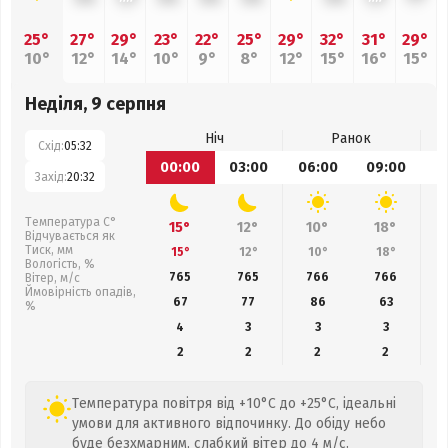
25°
27°
29°
23°
22°
25°
29°
32°
31°
29°
10°
12°
14°
10°
9°
8°
12°
15°
16°
15°
Неділя, 9 серпня
Ніч
Ранок
Схід:
05:32
00:00
03:00
06:00
09:00
1
Захід:
20:32
Температура С°
15°
12°
10°
18°
Відчувається як
Тиск, мм
15°
12°
10°
18°
Вологість, %
765
765
766
766
Вітер, м/с
Ймовірність опадів,
67
77
86
63
%
4
3
3
3
2
2
2
2
Температура повітря від +10°C до +25°C, ідеальні
умови для активного відпочинку. До обіду небо
буде безхмарним, слабкий вітер до 4 м/с.