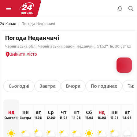
24 Канал
Погода Неданчичі
Погода Неданчичі
Чернігівська обл., Чернігівський район, Неданчичі, 51.52°Пн, 30.63°Сх
Змінити місто
Сьогодні
Завтра
Вчора
По годинах
Тиж
Нд
Пн
Вт
Ср
Чт
Пт
Сб
Нд
Пн
Вт
Сьогодні
Завтра
11.08
12.08
13.08
14.08
15.08
16.08
17.08
18.08