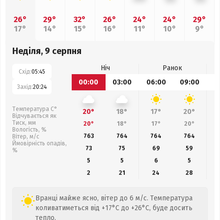
26°
29°
32°
26°
24°
24°
29°
17°
14°
15°
16°
11°
10°
9°
Неділя, 9 серпня
Ніч
Ранок
Схід:
05:45
00:00
03:00
06:00
09:00
1
Захід:
20:24
Температура С°
20°
18°
17°
20°
Відчувається як
Тиск, мм
20°
18°
17°
20°
Вологість, %
763
764
764
764
Вітер, м/с
Ймовірність опадів,
73
75
69
59
%
5
5
6
5
2
21
24
28
Вранці майже ясно, вітер до 6 м/с. Температура
коливатиметься від +17°C до +26°C, буде досить
тепло.