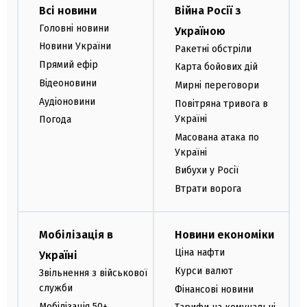
Всі новини
Війна Росії з
Головні новини
Україною
Новини України
Ракетні обстріли
Прямий ефір
Карта бойових дій
Відеоновини
Мирні переговори
Аудіоновини
Повітряна тривога в
Україні
Погода
Масована атака по
Україні
Вибухи у Росії
Втрати ворога
Мобілізація в
Новини економіки
Ціна нафти
Україні
Курси валют
Звільнення з військової
служби
Фінансові новини
Мобілізація 50+