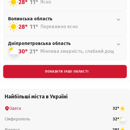
28°
11°
Ясно
Волинська
область
28°
11°
Переважно ясно
Дніпропетровська
область
30°
21°
Мінлива хмарність, слабкий дощ
ПОКАЗАТИ ІНШІ ОБЛАСТІ
Найбільші міста в Україні
Одеса
32°
Сімферополь
32°
Вінниця
28°