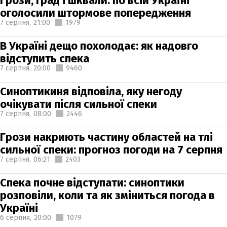
Грози, град і шквали: по всій Україні
оголосили штормове попередження
7 серпня,
21:00
1979
В Україні дещо похолодає: як надовго
відступить спека
7 серпня,
20:00
9460
Синоптикиня відповіла, яку негоду
очікувати після сильної спеки
7 серпня,
08:00
2446
Грози накриють частину областей на тлі
сильної спеки: прогноз погоди на 7 серпня
7 серпня,
06:21
2403
Спека почне відступати: синоптики
розповіли, коли та як зміниться погода в
Україні
6 серпня,
20:00
1079