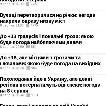
9 серпня,
06:33
2422
Вулиці перетворилися на річки: негода
накрила одразу низку міст
8 серпня,
21:00
4795
До +33 градусів і локальні грози: якою
буде погода найближчими днями
8 серпня,
20:00
881
До +38, але місцями з грозами та
шквалами: якою буде погода на вихідних
8 серпня,
08:00
984
Похолодання йде в Україну, але деякі
регіони потерпатимуть від спеки: погода
на 8 серпня
8 серпня,
06:46
1361