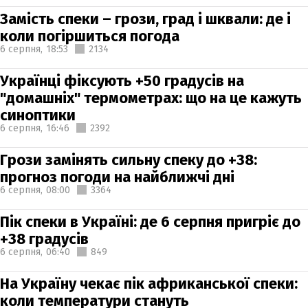
Замість спеки – грози, град і шквали: де і
коли погіршиться погода
6 серпня,
18:53
2134
Українці фіксують +50 градусів на
"домашніх" термометрах: що на це кажуть
синоптики
6 серпня,
16:46
2392
Грози замінять сильну спеку до +38:
прогноз погоди на найближчі дні
6 серпня,
08:00
3364
Пік спеки в Україні: де 6 серпня пригріє до
+38 градусів
6 серпня,
06:40
849
На Україну чекає пік африканської спеки:
коли температури стануть