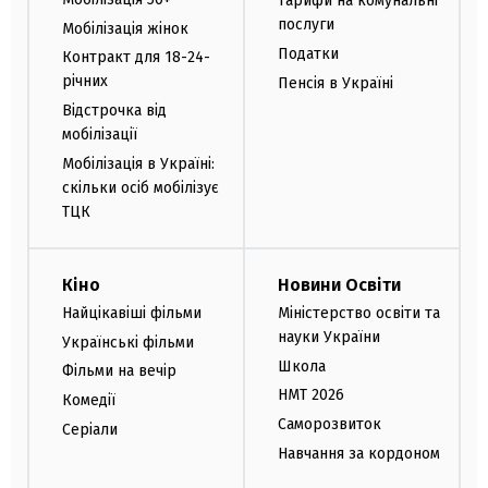
Тарифи на комунальні
послуги
Мобілізація жінок
Податки
Контракт для 18-24-
річних
Пенсія в Україні
Відстрочка від
мобілізації
Мобілізація в Україні:
скільки осіб мобілізує
ТЦК
Кіно
Новини Освіти
Найцікавіші фільми
Міністерство освіти та
науки України
Українські фільми
Школа
Фільми на вечір
НМТ 2026
Комедії
Саморозвиток
Серіали
Навчання за кордоном