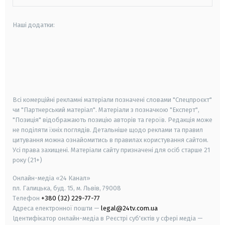
Наші додатки:
android
apple
smart tv
samsung smart tv
Всі комерційні рекламні матеріали позначені словами "Спецпроєкт"
чи "Партнерський матеріал". Матеріали з позначкою "Експерт",
"Позиція" відображають позицію авторів та героїв. Редакція може
не поділяти їхніх поглядів. Детальніше щодо реклами та правил
цитування можна ознайомитись в правилах користування сайтом.
Усі права захищені.
Матеріали сайту призначені для осіб старше
21
року (21+)
Онлайн-медіа «24 Канал»
пл. Галицька, буд. 15, м. Львів, 79008
Телефон
+380 (32) 229-77-77
Адреса електронної пошти —
legal@24tv.com.ua
Ідентифікатор онлайн-медіа в Реєстрі суб'єктів у сфері медіа —