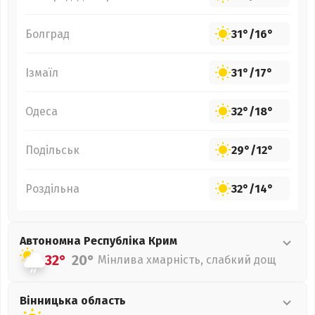
Болград
31°
/
16°
Ізмаїл
31°
/
17°
Одеса
32°
/
18°
Подільськ
29°
/
12°
Роздільна
32°
/
14°
Автономна Республіка Крим
32°
20°
Мінлива хмарність, слабкий дощ
Вінницька
область