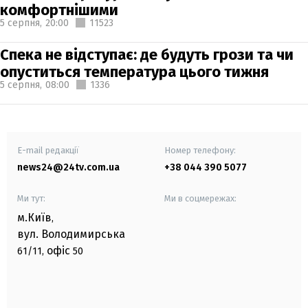
комфортнішими
5 серпня,
20:00
11523
Спека не відступає: де будуть грози та чи
опуститься температура цього тижня
5 серпня,
08:00
1336
E-mail редакції
Номер телефону:
news24@24tv.com.ua
+38 044 390 5077
Ми тут:
Ми в соцмережах:
м.Київ
,
вул. Володимирська
офіс
61/11,
50