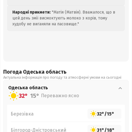
Народні прикмети:
"Матія (Матвія). Вважалося, що в
цей день змії висмоктують молоко з корів, тому
худобу не виганяли на пасовище."
Погода Одеська
область
Актуальна інформація про погоду та атмосферні умови на сьогодні
Одеська
область
32°
15°
Переважно ясно
Березівка
32°
/
15°
Білгород-Дністровський
31°
/
18°