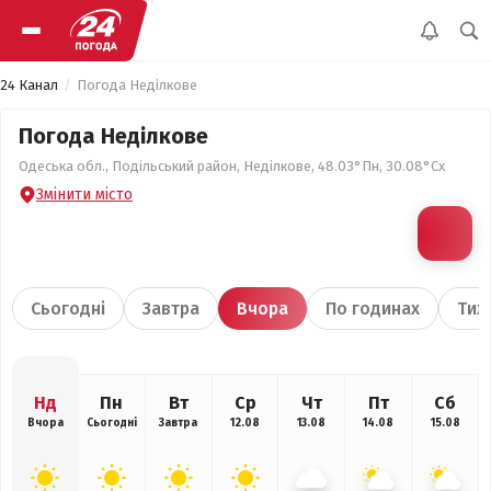
24 Канал
Погода Неділкове
Погода Неділкове
Одеська обл., Подільський район, Неділкове, 48.03°Пн, 30.08°Сх
Змінити місто
Сьогодні
Завтра
Вчора
По годинах
Тиж
Нд
Пн
Вт
Ср
Чт
Пт
Сб
Вчора
Сьогодні
Завтра
12.08
13.08
14.08
15.08