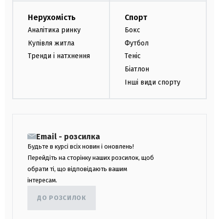
Нерухомість
Спорт
Аналітика ринку
Бокс
Купівля житла
Футбол
Тренди і натхнення
Теніс
Біатлон
Інші види спорту
Email - розсилка
Будьте в курсі всіх новин і оновлень!
Перейдіть на сторінку наших розсилок, щоб
обрати ті, що відповідають вашим
інтересам.
ДО РОЗСИЛОК