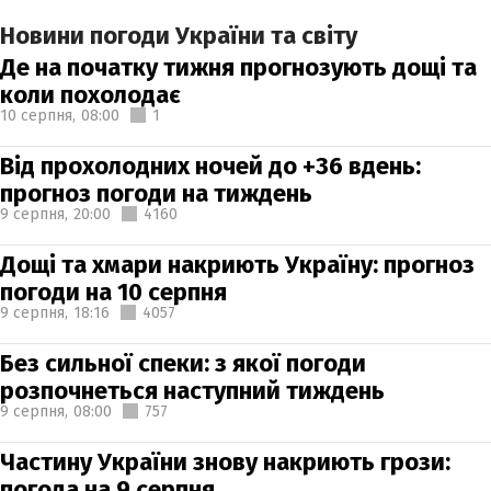
Новини погоди України та світу
Де на початку тижня прогнозують дощі та
коли похолодає
10 серпня,
08:00
1
Від прохолодних ночей до +36 вдень:
прогноз погоди на тиждень
9 серпня,
20:00
4160
Дощі та хмари накриють Україну: прогноз
погоди на 10 серпня
9 серпня,
18:16
4057
Без сильної спеки: з якої погоди
розпочнеться наступний тиждень
9 серпня,
08:00
757
Частину України знову накриють грози:
погода на 9 серпня