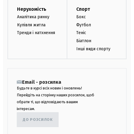
Нерухомість
Спорт
Аналітика ринку
Бокс
Купівля житла
Футбол
Тренди і натхнення
Теніс
Біатлон
Інші види спорту
Email - розсилка
Будьте в курсі всіх новин і оновлень!
Перейдіть на сторінку наших розсилок, щоб
обрати ті, що відповідають вашим
інтересам.
ДО РОЗСИЛОК