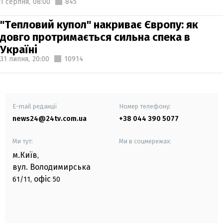
1 серпня,
08:00
845
"Тепловий купол" накриває Європу: як
довго протримається сильна спека в
Україні
31 липня,
20:00
10914
E-mail редакції
Номер телефону:
news24@24tv.com.ua
+38 044 390 5077
Ми тут:
Ми в соцмережах:
м.Київ
,
вул. Володимирська
офіс
61/11,
50