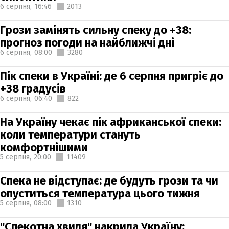
6 серпня,
16:46
2013
Грози замінять сильну спеку до +38:
прогноз погоди на найближчі дні
6 серпня,
08:00
3280
Пік спеки в Україні: де 6 серпня пригріє до
+38 градусів
6 серпня,
06:40
822
На Україну чекає пік африканської спеки:
коли температури стануть
комфортнішими
5 серпня,
20:00
11409
Спека не відступає: де будуть грози та чи
опуститься температура цього тижня
5 серпня,
08:00
1310
"Спекотна хвиля" накрила Україну: