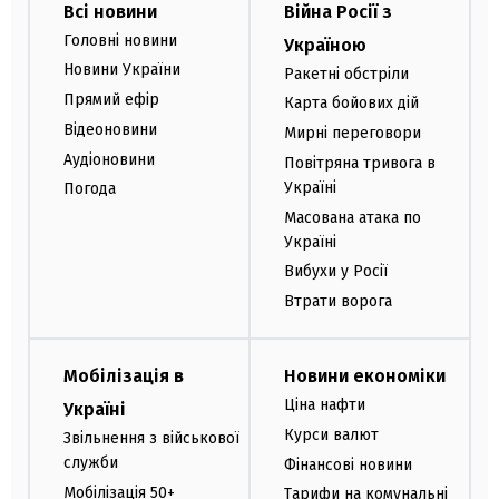
Всі новини
Війна Росії з
Головні новини
Україною
Новини України
Ракетні обстріли
Прямий ефір
Карта бойових дій
Відеоновини
Мирні переговори
Аудіоновини
Повітряна тривога в
Україні
Погода
Масована атака по
Україні
Вибухи у Росії
Втрати ворога
Мобілізація в
Новини економіки
Ціна нафти
Україні
Курси валют
Звільнення з військової
служби
Фінансові новини
Мобілізація 50+
Тарифи на комунальні