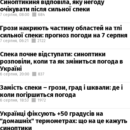
Синоптикиня відповіла, яку негоду
очікувати після сильної спеки
7 серпня,
08:00
684
Грози накриють частину областей на тлі
сильної спеки: прогноз погоди на 7 серпня
7 серпня,
06:21
2122
Спека почне відступати: синоптики
розповіли, коли та як зміниться погода в
Україні
6 серпня,
20:00
837
Замість спеки – грози, град і шквали: де і
коли погіршиться погода
6 серпня,
18:53
1972
Українці фіксують +50 градусів на
"домашніх" термометрах: що на це кажуть
синоптики