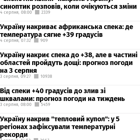
синоптик розповів, коли очікуються зміни
4 серпня,
08:00
2339
Україну накриває африканська спека: де
температура сягне +39 градусів
4 серпня,
07:32
909
Україну накриє спека до +38, але в частині
областей пройдуть дощі: прогноз погоди
на 3 серпня
3 серпня,
09:27
10938
Від спеки +40 градусів до злив зі
шквалами: прогноз погоди на тиждень
3 серпня,
08:00
5459
Україну накрив "тепловий купол": у 5
регіонах зафіксували температурні
рекорди