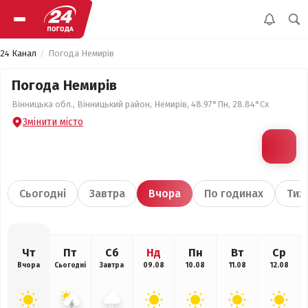
24 Канал
Погода Немирів
Погода Немирів
Вінницька обл., Вінницький район, Немирів, 48.97°Пн, 28.84°Сх
Змінити місто
Сьогодні
Завтра
Вчора
По годинах
Тиж
Чт
Пт
Сб
Нд
Пн
Вт
Ср
Вчора
Сьогодні
Завтра
09.08
10.08
11.08
12.08