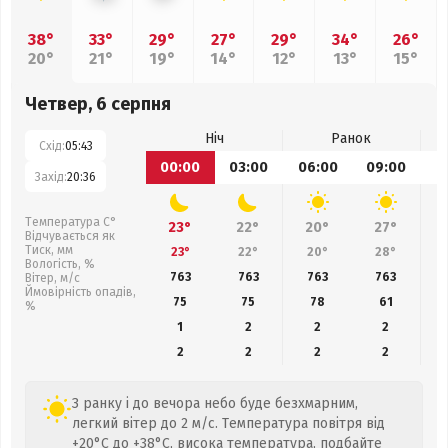
38°
33°
29°
27°
29°
34°
26°
20°
21°
19°
14°
12°
13°
15°
Четвер, 6 серпня
Ніч
Ранок
Схід:
05:43
00:00
03:00
06:00
09:00
1
Захід:
20:36
Температура С°
23°
22°
20°
27°
Відчувається як
Тиск, мм
23°
22°
20°
28°
Вологість, %
763
763
763
763
Вітер, м/с
Ймовірність опадів,
75
75
78
61
%
1
2
2
2
2
2
2
2
З ранку і до вечора небо буде безхмарним,
легкий вітер до 2 м/с. Температура повітря від
+20°C до +38°C, висока температура, подбайте