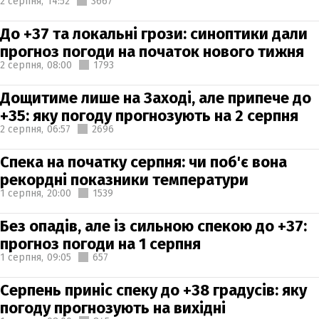
2 серпня,
14:52
3667
До +37 та локальні грози: синоптики дали
прогноз погоди на початок нового тижня
2 серпня,
08:00
1793
Дощитиме лише на Заході, але припече до
+35: яку погоду прогнозують на 2 серпня
2 серпня,
06:57
2696
Спека на початку серпня: чи поб'є вона
рекордні показники температури
1 серпня,
20:00
1539
Без опадів, але із сильною спекою до +37:
прогноз погоди на 1 серпня
1 серпня,
09:05
657
Серпень приніс спеку до +38 градусів: яку
погоду прогнозують на вихідні