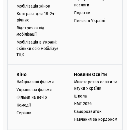
послуги
Мобілізація жінок
Податки
Контракт для 18-24-
річних
Пенсія в Україні
Відстрочка від
мобілізації
Мобілізація в Україні:
скільки осіб мобілізує
ТЦК
Кіно
Новини Освіти
Найцікавіші фільми
Міністерство освіти та
науки України
Українські фільми
Школа
Фільми на вечір
НМТ 2026
Комедії
Саморозвиток
Серіали
Навчання за кордоном