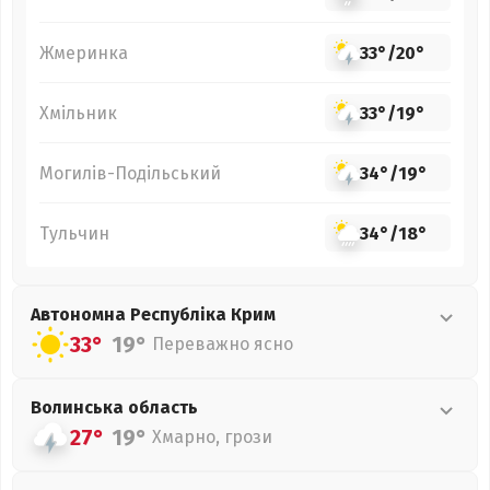
Жмеринка
33°
/
20°
Хмільник
33°
/
19°
Могилів-Подільський
34°
/
19°
Тульчин
34°
/
18°
Автономна Республіка Крим
33°
19°
Переважно ясно
Волинська
область
27°
19°
Хмарно, грози