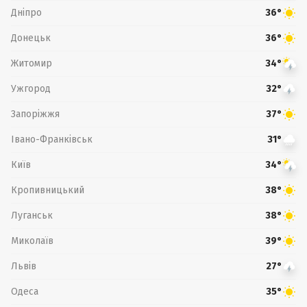
Дніпро
36°
Донецьк
36°
Житомир
34°
Ужгород
32°
Запоріжжя
37°
Івано-Франківськ
31°
Київ
34°
Кропивницький
38°
Луганськ
38°
Миколаїв
39°
Львів
27°
Одеса
35°