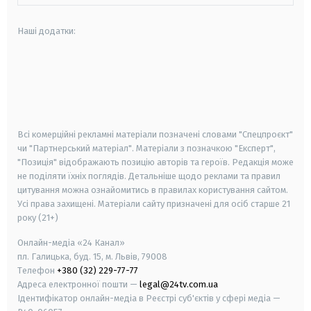
Наші додатки:
android
apple
smart tv
samsung smart tv
Всі комерційні рекламні матеріали позначені словами "Спецпроєкт"
чи "Партнерський матеріал". Матеріали з позначкою "Експерт",
"Позиція" відображають позицію авторів та героїв. Редакція може
не поділяти їхніх поглядів. Детальніше щодо реклами та правил
цитування можна ознайомитись в правилах користування сайтом.
Усі права захищені.
Матеріали сайту призначені для осіб старше
21
року (21+)
Онлайн-медіа «24 Канал»
пл. Галицька, буд. 15, м. Львів, 79008
Телефон
+380 (32) 229-77-77
Адреса електронної пошти —
legal@24tv.com.ua
Ідентифікатор онлайн-медіа в Реєстрі суб'єктів у сфері медіа —