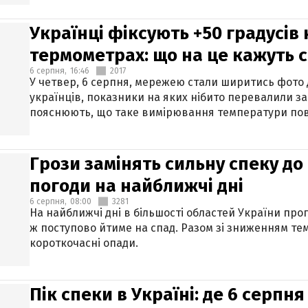
Українці фіксують +50 градусів
термометрах: що на це кажуть 
6 серпня,
16:46
2017
У четвер, 6 серпня, мережею стали ширитись фото
українців, показники на яких нібито перевалили за
пояснюють, що таке вимірювання температури пов
Грози замінять сильну спеку до 
погоди на найближчі дні
6 серпня,
08:00
3281
На найближчі дні в більшості областей України про
ж поступово йтиме на спад. Разом зі зниженням те
короткочасні опади.
Пік спеки в Україні: де 6 серпня