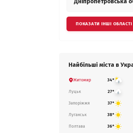
Дніпропетровська
о
ПОКАЗАТИ ІНШІ ОБЛАСТІ
Найбільші міста в Укра
Житомир
34°
Луцьк
27°
Запоріжжя
37°
Луганськ
38°
Полтава
36°