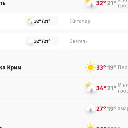
Мін
32°
21°
ть
гро
32°
/
21°
Житомир
32°
/
21°
Звягель
33°
19°
ка Крим
Пер
Мін
34°
21°
гро
27°
19°
Хма