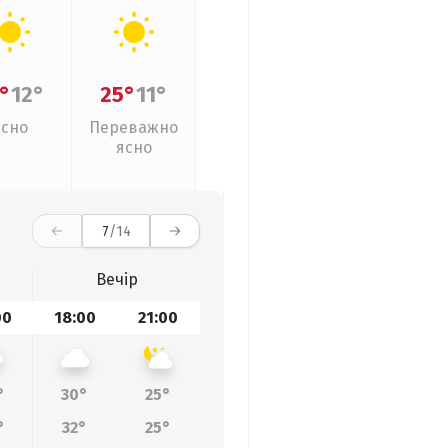
°
12°
25°
11°
Ясно
Переважно
ясно
7
/14
Вечір
00
18:00
21:00
°
30°
25°
°
32°
25°