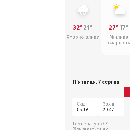
32°
21°
27°
17°
Хмарно, зливи
Мінлива
хмарність
П'ятниця, 7 серпня
Схід:
Захід:
05:39
20:42
Температура С°
Відчувається як