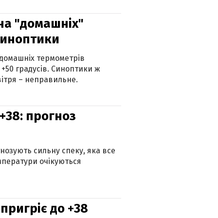
 на "домашніх"
синоптики
 домашніх термометрів
 +50 градусів. Синоптики ж
ітря – неправильне.
+38: прогноз
гнозують сильну спеку, яка все
мператури очікуються
 пригріє до +38