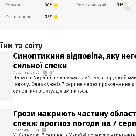
Херсон
Хмельницький
38°
31°
Севастополь
35°
ни та світу
Синоптикиня відповіла, яку нег
сильної спеки
7 серпня,
08:00
727
Наразі в Україні переважає слабкий вітер, який м
погоду. Однак уже із 7 серпня через проходження 
синоптична ситуація зміниться.
Грози накриють частину областе
спеки: прогноз погоди на 7 сер
7 серпня,
06:21
2131
У п'ятницю, 7 серпня, в Україні подекуди утримаєт