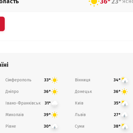
36°
23°
бласть
Ясн
їні
Сімферополь
Вінниця
33°
34°
Дніпро
Донецьк
36°
36°
Івано-Франківськ
Київ
31°
35°
Миколаїв
Львів
39°
27°
Рівне
Суми
30°
38°