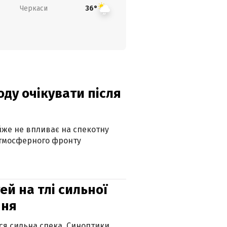
Черкаси
36°
оду очікувати після
айже не впливає на спекотну
атмосферного фронту
й на тлі сильної
пня
ься сильна спека. Синоптики