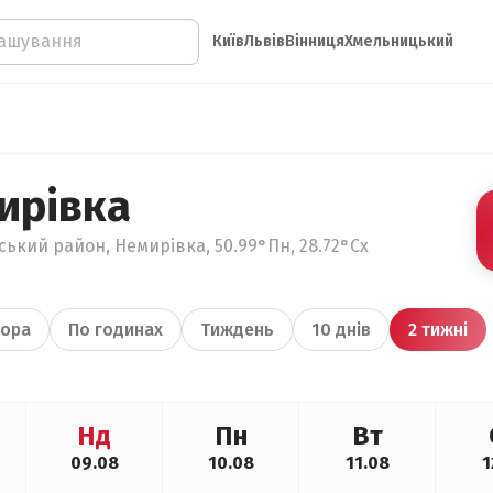
Київ
Львів
Вінниця
Хмельницький
ирівка
ький район, Немирівка, 50.99°Пн, 28.72°Сх
ора
По годинах
Тиждень
10 днів
2 тижні
Нд
Пн
Вт
09.08
10.08
11.08
1