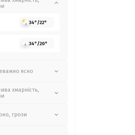
лива хмарність,
зи
34°
/
22°
34°
/
20°
еважно ясно
лива хмарність,
зи
рно, грози