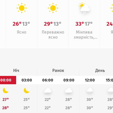
26°
13°
29°
13°
33°
17°
24
Ясно
Переважно
Мінлива
ясно
хмарність,
слабкий дощ
Ніч
Ранок
День
00:00
03:00
06:00
09:00
12:00
15:
27°
25°
22°
28°
30°
28
28°
25°
22°
28°
30°
29