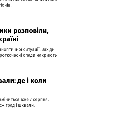
іонів.
ики розповіли,
країні
оптичної ситуації. Західні
ороткочасні опади накриють
вали: де і коли
 зміниться вже 7 серпня.
ж град і шквали.