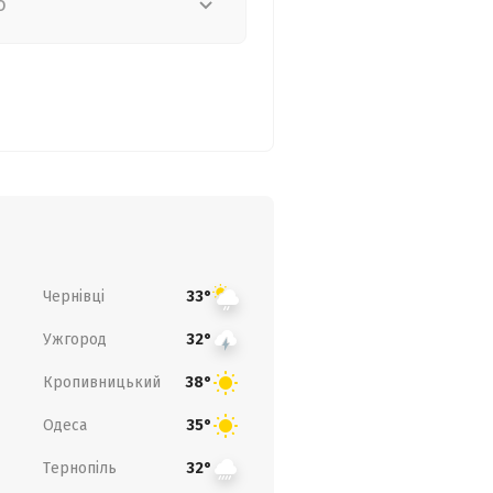
о
Чернівці
33°
Ужгород
32°
Кропивницький
38°
Одеса
35°
Тернопіль
32°