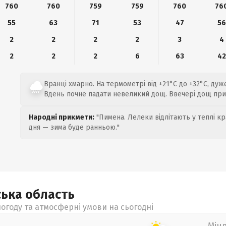
760
760
759
759
760
76
55
63
71
53
47
56
2
2
2
2
3
4
2
2
2
6
63
42
Вранці хмарно. На термометрі від +21°C до +32°C, дуже
Вдень почне падати невеликий дощ. Ввечері дощ при
Народні прикмети:
"Пимена. Лелеки відлітають у теплі кр
дня — зима буде ранньою."
ська
область
огоду та атмосферні умови на сьогодні