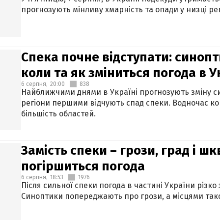
прогнозують мінливу хмарність та опади у низці рег
Спека почне відступати: синопт
коли та як зміниться погода в У
6 серпня,
20:00
838
Найближчими днями в Україні прогнозують зміну син
регіони першими відчують спад спеки. Водночас к
більшість областей.
Замість спеки – грози, град і шк
погіршиться погода
6 серпня,
18:53
1976
Після сильної спеки погода в частині України різко
Синоптики попереджають про грози, а місцями тако