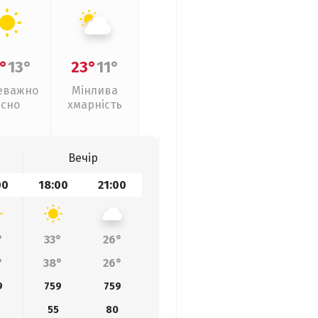
°
13°
23°
11°
еважно
Мінлива
ясно
хмарність
Вечір
00
18:00
21:00
°
33°
26°
°
38°
26°
9
759
759
55
80