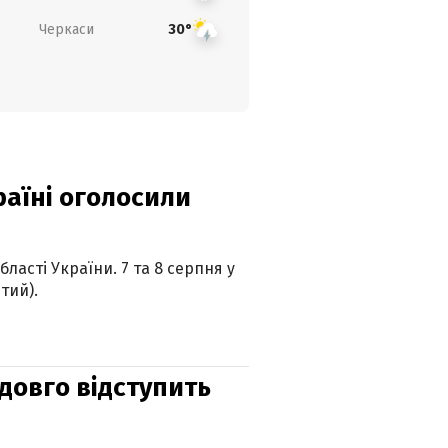
Черкаси
30°
країні оголосили
ласті України. 7 та 8 серпня у
тий).
адовго відступить