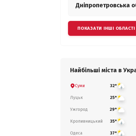
Дніпропетровська
о
ПОКАЗАТИ ІНШІ ОБЛАСТІ
Найбільші міста в Укра
Суми
32°
Луцьк
25°
Ужгород
29°
Кропивницький
35°
Одеса
37°