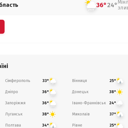
Мін
36°
24°
бласть
зли
їні
Сімферополь
Вінниця
33°
25°
Дніпро
Донецьк
36°
38°
Запоріжжя
Івано-Франківськ
36°
24°
Луганськ
Миколаїв
38°
37°
Полтава
Рівне
34°
25°