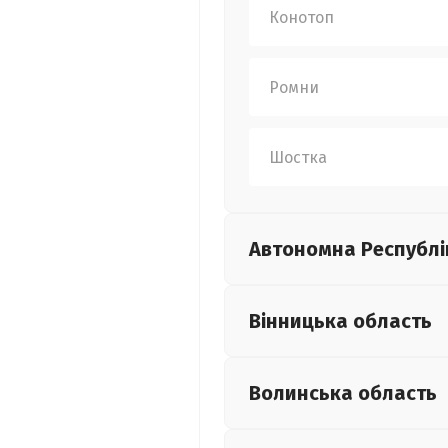
Конотоп
Ромни
Шостка
Автономна Республі
Вінницька
область
Волинська
область