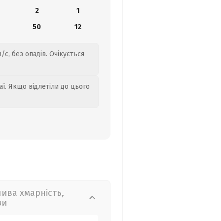
2
1
50
12
/с, без опадів. Очікується
аї. Якщо відлетіли до цього
лива хмарність,
зи