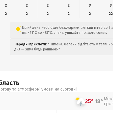
2
2
2
2
3
3
2
2
2
2
2
22
Цілий день небо буде безхмарним, легкий вітер до 3 м
від +21°C до +35°C, спека, уникайте прямого сонця.
Народні прикмети:
"Пимена. Лелеки відлітають у теплі кр
дня — зима буде ранньою."
бласть
огоду та атмосферні умови на сьогодні
Мін
25°
18°
гро