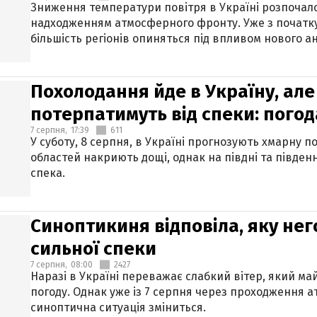
Зниження температури повітря в Україні розпочалос
надходженням атмосферного фронту. Уже з початку
більшість регіонів опиняться під впливом нового а
Похолодання йде в Україну, але
потерпатимуть від спеки: погод
7 серпня,
17:39
611
У суботу, 8 серпня, в Україні прогнозують хмарну п
областей накриють дощі, однак на півдні та півден
спека.
Синоптикиня відповіла, яку нег
сильної спеки
7 серпня,
08:00
2427
Наразі в Україні переважає слабкий вітер, який м
погоду. Однак уже із 7 серпня через проходження 
синоптична ситуація зміниться.