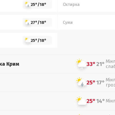
25°
/
18°
Охтирка
27°
/
18°
Суми
25°
/
18°
Мін
33°
21°
ка Крим
сла
Мін
25°
17°
гро
25°
14°
Мін