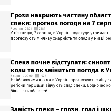
Грози накриють частину областе
спеки: прогноз погоди на 7 сер
7 серпня,
06:21
2381
У п'ятницю, 7 серпня, в Україні подекуди утримаєт
прогнозують мінливу хмарність та опади у низці рег
Спека почне відступати: синопт
коли та як зміниться погода в У
6 серпня,
20:00
1022
Найближчими днями в Україні прогнозують зміну син
регіони першими відчують спад спеки. Водночас к
більшість областей.
Замість спеки – грози, град і шк