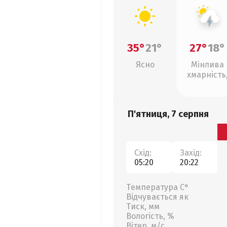
35°
21°
27°
18°
Ясно
Мінлива
хмарність
грози
П'ятниця, 7 серпня
Схід:
Захід:
05:20
20:22
Температура С°
Відчувається як
Тиск, мм
Вологість, %
Вітер, м/с