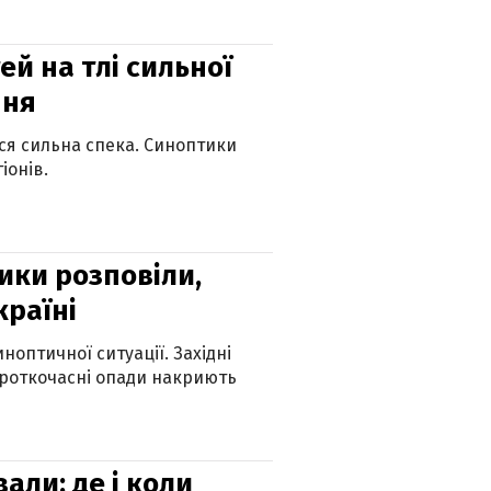
й на тлі сильної
пня
ься сильна спека. Синоптики
іонів.
ики розповіли,
країні
оптичної ситуації. Західні
ороткочасні опади накриють
вали: де і коли