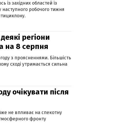
ь із західних областей із
 наступного робочого тижня
нтициклону.
 деякі регіони
а на 8 серпня
огоду з проясненнями. Більшість
ному сході утримається сильна
оду очікувати після
айже не впливає на спекотну
атмосферного фронту