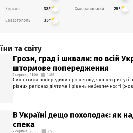
Херсон
Хмельницький
38°
25°
Севастополь
35°
ни та світу
Грози, град і шквали: по всій У
штормове попередження
7 серпня,
21:00
1486
Синоптики попередили про негоду, яка накриє усі об
різних регіонах діятиме І рівень небезпечності (жов
В Україні дещо похолодає: як н
спека
7 серпня,
20:00
2726