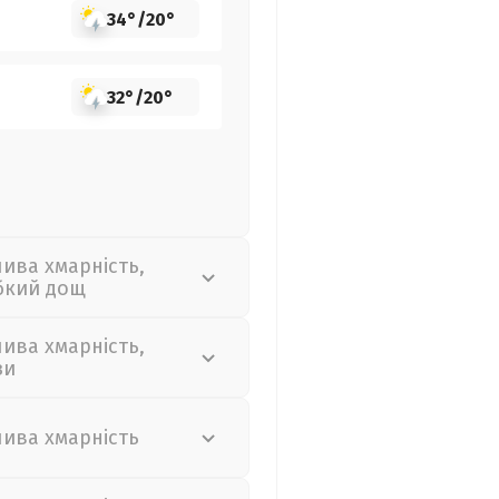
34°
/
20°
32°
/
20°
лива хмарність,
бкий дощ
лива хмарність,
зи
лива хмарність