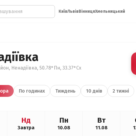
Київ
Львів
Вінниця
Хмельницький
адіївка
он, Ненадіївка, 50.78°Пн, 33.37°Сх
ора
По годинах
Тиждень
10 днів
2 тижні
Нд
Пн
Вт
Завтра
10.08
11.08
1