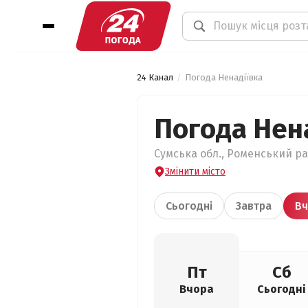
24 Канал
Погода Ненадіївка
Погода Нен
Сумська обл., Роменський рай
Змінити місто
Сьогодні
Завтра
Вч
Пт
Сб
Вчора
Сьогодні