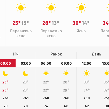
25°
15°
26°
13°
30°
14°
24
Переважно
Переважно
Ясно
Пер
,
ясно
ясно
Ніч
Ранок
День
00:00
03:00
06:00
09:00
12:00
15:
25°
23°
22°
28°
33°
35
25°
23°
22°
29°
34°
37
761
761
760
760
760
75
73
70
74
60
42
38