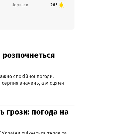
Черкаси
26°
ди розпочнеться
ажно спокійної погоди.
 серпня значень, а місцями
ь грози: погода на
ї України очікується тепла та