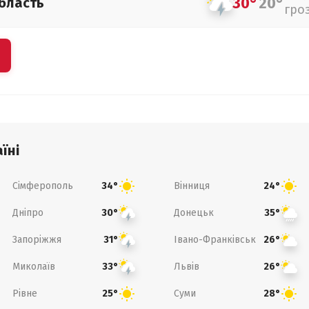
30°
20°
бласть
гро
їні
Сімферополь
Вінниця
34°
24°
Дніпро
Донецьк
30°
35°
Запоріжжя
Івано-Франківськ
31°
26°
Миколаїв
Львів
33°
26°
Рівне
Суми
25°
28°