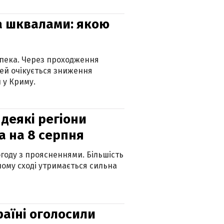
та шквалами: якою
спека. Через проходження
ей очікується зниження
 у Криму.
 деякі регіони
а на 8 серпня
огоду з проясненнями. Більшість
ному сході утримається сильна
країні оголосили