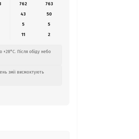
3
762
763
43
50
5
5
11
2
о +28°C. Після обіду небо
день змії висмоктують